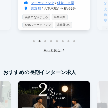
マーケティング
/
経営・企画
東京都
/ 六本木駅から徒歩2分
英語力を活かせる
事業立案
SNSマーケティング
未経験OK
イ
土日勤務可
服装髪型自由
S
交通費支給
I
もっと見る
フ
交
おすすめの長期インターン求人