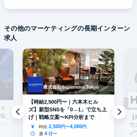
その他のマーケティングの長期インターン
求人
株式会社Supernova Tokyo
【時給2,500円〜｜六本木ヒル
エイ
ズ】新型SNSを「0→1」で立ち上
れな
【
げ｜戦略立案〜KPI分析まで
イテ
ウ
2,500
4,000
時給
円〜
円
ノ
4
週
日〜