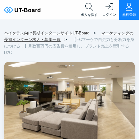
求人を探す
ログイン
無料登録
ハイクラス向け長期インターンサイトUT-Board
マーケティングの
長期インターン求人・募集一覧
【ECマーケで自走力と分析力を身
につける！】月数百万円の広告費を運用し、ブランド売上を牽引する
D2C