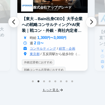
株式会社アップグレード
【東大→Bain出身CEO】大手企業
への戦略コンサルティング×AI実
0大
装｜戦コン・外銀・商社内定者多
【
進め
数
1,300
3,000
直
時給
円〜
円
2
週
日〜
ン
コンサルティング
/
経営・企画
東京都
/ 五反田駅から徒歩3分（大崎駅から徒歩8分）
外銀志望者におすすめ
戦略コンサル志望者におすすめ
戦
インターン生10人以上在籍
イ
プロダクトマネジメント
事業立案
もっと見る
英
機械学習・AI
データサイエンス
V
未経験OK
IT業界
人材業界