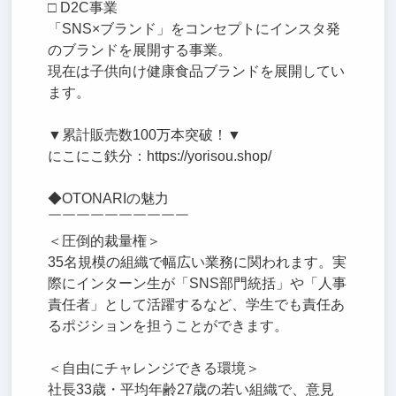
□ D2C事業
「SNS×ブランド」をコンセプトにインスタ発
のブランドを展開する事業。
現在は子供向け健康食品ブランドを展開してい
ます。
▼累計販売数100万本突破！▼
にこにこ鉄分：https://yorisou.shop/
◆OTONARIの魅力
￣￣￣￣￣￣￣￣￣￣
＜圧倒的裁量権＞
35名規模の組織で幅広い業務に関われます。実
際にインターン生が「SNS部門統括」や「人事
責任者」として活躍するなど、学生でも責任あ
るポジションを担うことができます。
＜自由にチャレンジできる環境＞
社長33歳・平均年齢27歳の若い組織で、意見