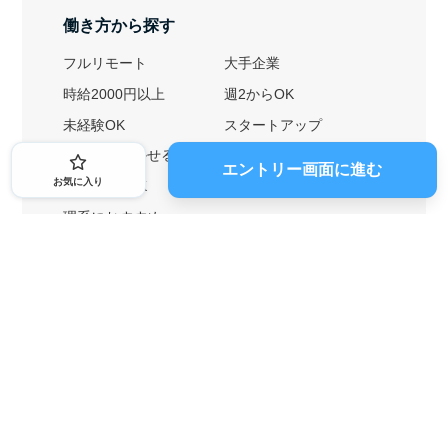
働き方から探す
フルリモート
大手企業
時給2000円以上
週2からOK
未経験OK
スタートアップ
英語力を活かせる
土日勤務可
エントリー画面に進む
お気に入り
1ヶ月からOK
文系におすすめ
理系におすすめ
内定者の特徴から探す
外銀に内定者を輩出
戦略コンサルに内定者を輩出
総合商社に内定者を輩出
GAFAに内定者を輩出
起業家を輩出