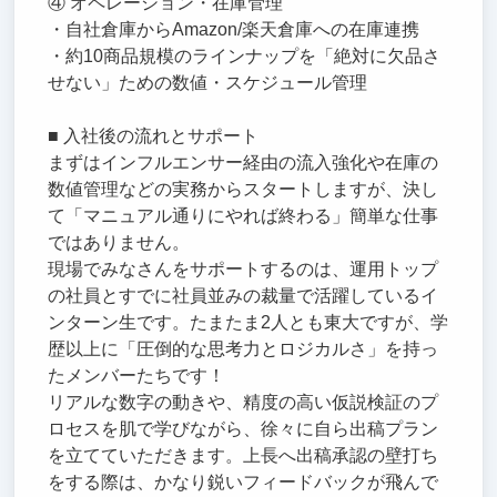
④ オペレーション・在庫管理
・自社倉庫からAmazon/楽天倉庫への在庫連携
・約10商品規模のラインナップを「絶対に欠品さ
せない」ための数値・スケジュール管理
■ 入社後の流れとサポート
まずはインフルエンサー経由の流入強化や在庫の
数値管理などの実務からスタートしますが、決し
て「マニュアル通りにやれば終わる」簡単な仕事
ではありません。
現場でみなさんをサポートするのは、運用トップ
の社員とすでに社員並みの裁量で活躍しているイ
ンターン生です。たまたま2人とも東大ですが、学
歴以上に「圧倒的な思考力とロジカルさ」を持っ
たメンバーたちです！
リアルな数字の動きや、精度の高い仮説検証のプ
ロセスを肌で学びながら、徐々に自ら出稿プラン
を立てていただきます。上長へ出稿承認の壁打ち
をする際は、かなり鋭いフィードバックが飛んで