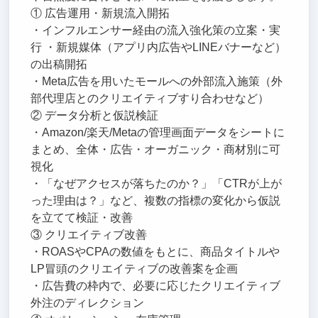
① 広告運用・新規流入開拓
・インフルエンサー経由の流入強化策の立案・実
行 ・新規媒体（アプリ内広告やLINEバナーなど）
の出稿開拓
・Meta広告を用いたモールへの外部流入施策（外
部代理店とのクリエイティブすり合わせなど）
② データ分析と仮説検証
・Amazon/楽天/Metaの管理画面データをシートに
まとめ、全体・広告・オーガニック・商材別に可
視化
・「なぜアクセスが落ちたのか？」「CTRが上が
った理由は？」など、複数の指標の変化から仮説
を立てて検証・改善
③ クリエイティブ改善
・ROASやCPAの数値をもとに、商品タイトルや
LP冒頭のクリエイティブの改善案を企画
・広告費の枠内で、必要に応じたクリエイティブ
外注のディレクション