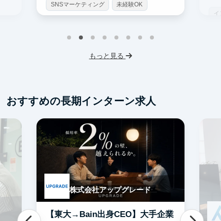
SNSマーケティング
未経験OK
イ
土日勤務可
服装髪型自由
S
交通費支給
I
もっと見る
フ
交
おすすめの長期インターン求人
株式会社アップグレード
【東大→Bain出身CEO】大手企業