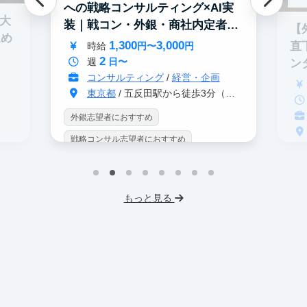
への戦略コンサルティング×AI実
0大
装｜戦コン・外銀・商社内定者多
【
進め
数
1,300
3,000
直
時給
円〜
円
2
週
日〜
ン
コンサルティング
/
経営・企画
東京都
/ 五反田駅から徒歩3分（大崎駅から徒歩8分）
外銀志望者におすすめ
戦略コンサル志望者におすすめ
戦
インターン生10人以上在籍
イ
プロダクトマネジメント
事業立案
もっと見る
英
機械学習・AI
データサイエンス
V
未経験OK
IT業界
人材業界
土
スタートアップ
土日勤務可
服
フレックス勤務
東大卒社長
服装髪型自由
交通費支給