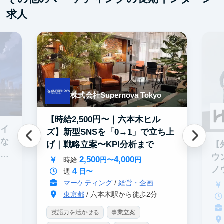
求人
株式会社Supernova Tokyo
【時給2,500円〜｜六本木ヒル
エイ
ズ】新型SNSを「0→1」で立ち上
れな
【
げ｜戦略立案〜KPI分析まで
イテ
ウ
2,500
4,000
時給
円〜
円
ノ
4
週
日〜
マーケティング
/
経営・企画
東京都
/ 六本木駅から徒歩2分
英語力を活かせる
事業立案