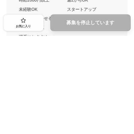
時給2000円以上
週2からOK
未経験OK
スタートアップ
英語力を活かせる
土日勤務可
募集を停止しています
お気に入り
1ヶ月からOK
文系におすすめ
理系におすすめ
内定者の特徴から探す
外銀に内定者を輩出
戦略コンサルに内定者を輩出
総合商社に内定者を輩出
GAFAに内定者を輩出
起業家を輩出
業界・キーワードから探す
IT業界
ゲーム業界