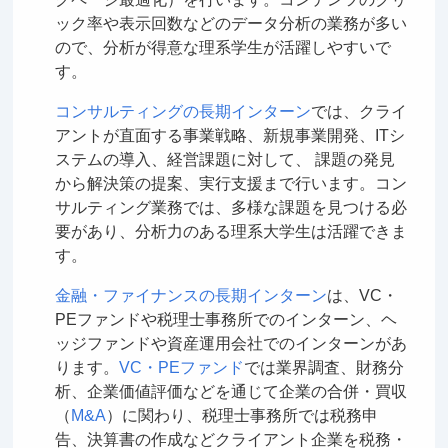
ック率や表示回数などのデータ分析の業務が多い
ので、分析が得意な理系学生が活躍しやすいで
す。
コンサルティングの長期インターン
では、クライ
アントが直面する事業戦略、新規事業開発、ITシ
ステムの導入、経営課題に対して、 課題の発見
から解決策の提案、実行支援まで行います。コン
サルティング業務では、多様な課題を見つける必
要があり、分析力のある理系大学生は活躍できま
す。
金融・ファイナンスの長期インターン
は、VC・
PEファンドや税理士事務所でのインターン、ヘ
ッジファンドや資産運用会社でのインターンがあ
ります。
VC・PEファンド
では業界調査、財務分
析、企業価値評価などを通じて企業の合併・買収
（
M&A
）に関わり、税理士事務所では税務申
告、決算書の作成などクライアント企業を税務・