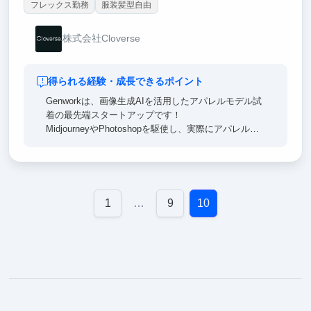
フレックス勤務
服装髪型自由
株式会社Cloverse
得られる経験・成長できるポイント
Genworkは、画像生成AIを活用したアパレルモデル試
着の最先端スタートアップです！
MidjourneyやPhotoshopを駆使し、実際にアパレルブ
ランドで使用される“着用ビジュアル”を生み出すAIク
リエイティブ職として、生成・レタッチ・提案まで一
貫して携わることができます。
商用レベルでの実務経験が積める、超実践型インター
ンです。
1
…
9
10
外資系戦略コンサル×大手広告代理店出身の創業者の
もと、ビジュアルの改善やブランド表現のすり合わせ
も直に行える環境。プロの現場で求められる「売れる
ビジュアル」「違和感のない仕上がり」を、AIととも
に作り上げていきます。