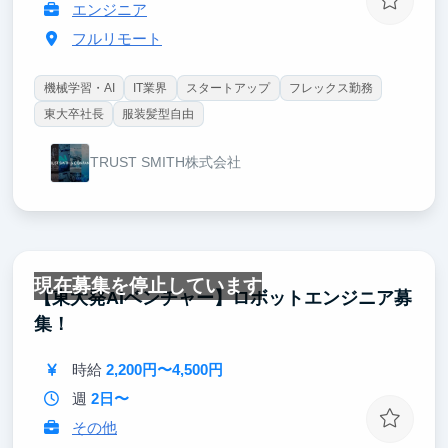
エンジニア
フルリモート
機械学習・AI
IT業界
スタートアップ
フレックス勤務
東大卒社長
服装髪型自由
TRUST SMITH株式会社
現在募集を停止しています
【東大発AIベンチャー】ロボットエンジニア募
集！
時給
2,200円〜4,500円
週
2日〜
その他