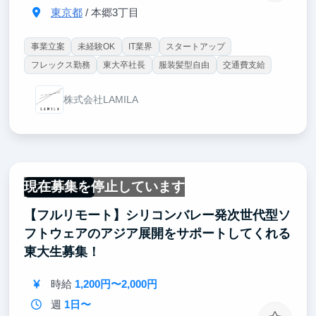
東京都
/ 本郷3丁目
事業立案
未経験OK
IT業界
スタートアップ
フレックス勤務
東大卒社長
服装髪型自由
交通費支給
株式会社LAMILA
現在募集を停止しています
フルリモート
【フルリモート】シリコンバレー発次世代型ソ
フトウェアのアジア展開をサポートしてくれる
東大生募集！
時給
1,200円〜2,000円
週
1日〜