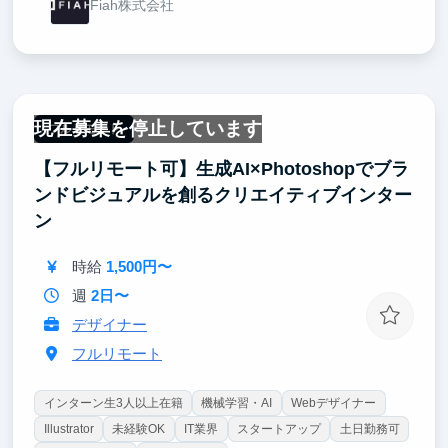
Fiah株式会社
現在募集を停止しています
フルリモート
【フルリモート可】生成AI×Photoshopでブラ
ンドビジュアルを創るクリエイティブインター
ン
時給
1,500円〜
週
2日〜
デザイナー
フルリモート
インターン生3人以上在籍
機械学習・AI
Webデザイナー
Illustrator
未経験OK
IT業界
スタートアップ
土日勤務可