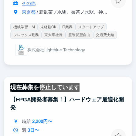
その他
東京都
/ 新御茶ノ水駅、御茶ノ水駅、神保町より約5分
機械学習・AI
未経験OK
IT業界
スタートアップ
フレックス勤務
東大卒社長
服装髪型自由
交通費支給
株式会社Lightblue Technology
現在募集を停止しています
フルリモート
【FPGA開発者募集！】ハードウェア最適化開
発
時給
2,200円〜
週
3日〜