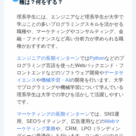
種は？何をする？
理系学生には、エンジニアなど理系学生が大学で
学ぶことの多いプログラミングスキルを活かせる
職種や、マーケティングやコンサルティング、金
融・ファイナンスなど高い分析力が求められる職
種がおすすめです。
エンジニアの長期インターン
では
Python
などのプ
ログラミング言語を使ったWebバックエンド・フ
ロントエンドなどのソフトウェア開発や
データサ
イエンス
や
機械学習・AI
の開発を行います。大学
でプログラミングや機械学習について学んでいる
理系学生は大学での学びを活かして活躍しやすい
です。
マーケティングの長期インターン
では、SNS運
用、SEOライティング、広告運用などの
Webマ
ーケティング業務
や、CRM、LPO（ランディン
グページ最適化）を行います。コンテンツのクリ