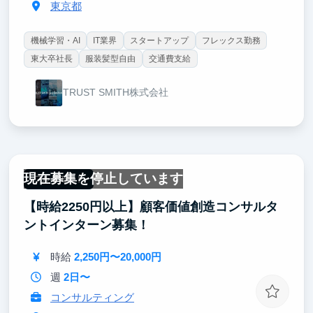
東京都
機械学習・AI
IT業界
スタートアップ
フレックス勤務
東大卒社長
服装髪型自由
交通費支給
TRUST SMITH株式会社
現在募集を停止しています
フルリモート
【時給2250円以上】顧客価値創造コンサルタ
ントインターン募集！
時給
2,250円〜20,000円
週
2日〜
コンサルティング