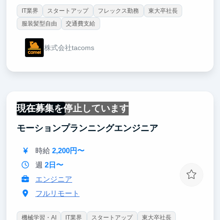
IT業界
スタートアップ
フレックス勤務
東大卒社長
服装髪型自由
交通費支給
株式会社tacoms
現在募集を停止しています
フルリモート
モーションプランニングエンジニア
時給
2,200円〜
週
2日〜
エンジニア
フルリモート
機械学習・AI
IT業界
スタートアップ
東大卒社長