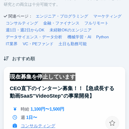
研究との両立は十分可能です。
関連ページ：
エンジニア・プログラミング
マーケティング
コンサルティング
金融・ファイナンス
フルリモート
週1日・週2日からOK
未経験OKのエンジニア
データサイエンス・データ分析
機械学習・AI
Python
IT業界
VC・PEファンド
土日も勤務可能
おすすめ順
現在募集を停止しています
一部リモート可
CEO直下のインターン募集！！【急成長する
動画SaaS"VideoStep"の事業開発】
時給
1,100円〜1,500円
週
1日〜
コンサルティング