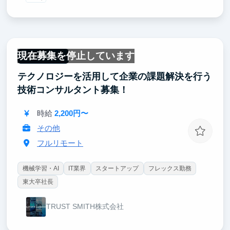
現在募集を停止しています
フルリモート
テクノロジーを活用して企業の課題解決を行う
技術コンサルタント募集！
時給
2,200円〜
その他
フルリモート
機械学習・AI
IT業界
スタートアップ
フレックス勤務
東大卒社長
TRUST SMITH株式会社