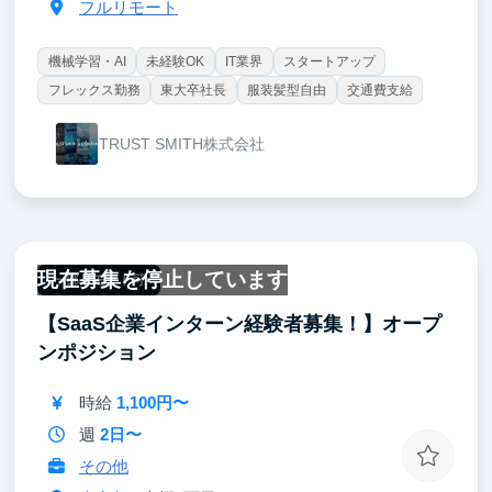
フルリモート
機械学習・AI
未経験OK
IT業界
スタートアップ
フレックス勤務
東大卒社長
服装髪型自由
交通費支給
TRUST SMITH株式会社
現在募集を停止しています
一部リモート可
【SaaS企業インターン経験者募集！】オープ
ンポジション
時給
1,100円〜
週
2日〜
その他