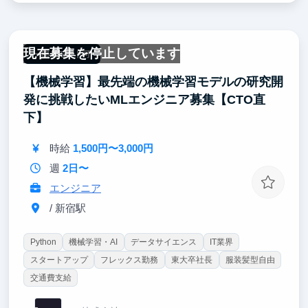
現在募集を停止しています
一部リモート可
【機械学習】最先端の機械学習モデルの研究開
発に挑戦したいMLエンジニア募集【CTO直
下】
時給
1,500円〜3,000円
週
2日〜
エンジニア
/ 新宿駅
Python
機械学習・AI
データサイエンス
IT業界
スタートアップ
フレックス勤務
東大卒社長
服装髪型自由
交通費支給