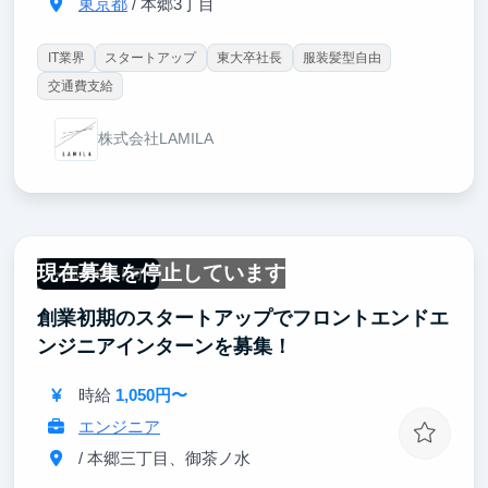
東京都
/ 本郷3丁目
IT業界
スタートアップ
東大卒社長
服装髪型自由
交通費支給
株式会社LAMILA
現在募集を停止しています
一部リモート可
創業初期のスタートアップでフロントエンドエ
ンジニアインターンを募集！
時給
1,050円〜
エンジニア
/ 本郷三丁目、御茶ノ水