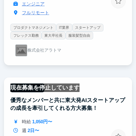
エンジニア
フルリモート
プロダクトマネジメント
IT業界
スタートアップ
フレックス勤務
東大卒社長
服装髪型自由
株式会社アラトマ
現在募集を停止しています
一部リモート可
優秀なメンバーと共に東大発AIスタートアップ
の成長を牽引してくれる方大募集！
時給
1,050円〜
週
2日〜