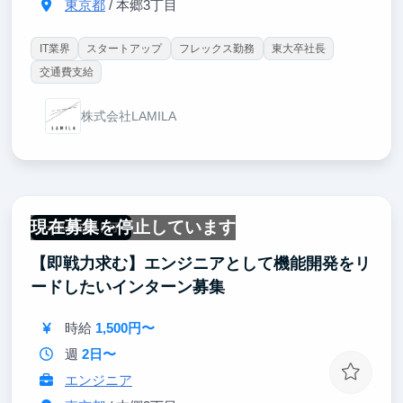
東京都
/ 本郷3丁目
IT業界
スタートアップ
フレックス勤務
東大卒社長
交通費支給
株式会社LAMILA
現在募集を停止しています
一部リモート可
【即戦力求む】エンジニアとして機能開発をリ
ードしたいインターン募集
時給
1,500円〜
週
2日〜
エンジニア