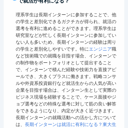
で就活が有利になる？
理系学生は長期インターンに参加することで、他
の学生と差別化できるガクチカが得られ、就活の
選考を有利に進めることができます。理系学生は
研究室などが忙しく長期インターンに参加してい
ない人も多いため、長期インターンの経験は周り
の学生と差別化しやすいです。特に
エンジニア
職
など技術職での就職を目指す場合、インターンで
の制作物をポートフォリオとして提出すること
で、インターンで積んだ経験や技術力を直接アピ
ールでき、大きくプラスに働きます。戦略コンサ
ルや外資系投資銀行など就活生からの人気が高い
企業を目指す場合は、インターン生として実際の
ビジネス現場を経験することで、ケース面接やジ
ョブ選考などの特殊な選考に対して筋の良い解答
をできるようになり、内定が大きく近づきます。
長期インターンの就職活動への活かし方について
は、
長期インターンは就活に有利になる？東大生