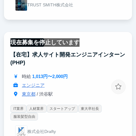
TRUST SMITH株式会社
現在募集を停止しています
一部リモート可
【在宅】求人サイト開発エンジニアインターン
(PHP)
時給
1,013円〜2,000円
エンジニア
東京都
/ 渋谷駅
IT業界
人材業界
スタートアップ
東大卒社長
服装髪型自由
株式会社Drafty