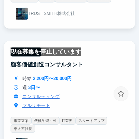
TRUST SMITH株式会社
現在募集を停止しています
フルリモート
顧客価値創造コンサルタント
時給
2,200円〜20,000円
週
3日〜
コンサルティング
フルリモート
事業立案
機械学習・AI
IT業界
スタートアップ
東大卒社長