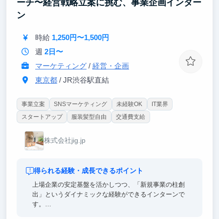
ーチ〜経営戦略立案に挑む、事業企画インター
ン
時給
1,250円〜1,500円
週
2日〜
マーケティング
/
経営・企画
東京都
/ JR渋谷駅直結
事業立案
SNSマーケティング
未経験OK
IT業界
スタートアップ
服装髪型自由
交通費支給
株式会社jig.jp
得られる経験・成長できるポイント
上場企業の安定基盤を活かしつつ、「新規事業の柱創
出」というダイナミックな経験ができるインターンで
す。