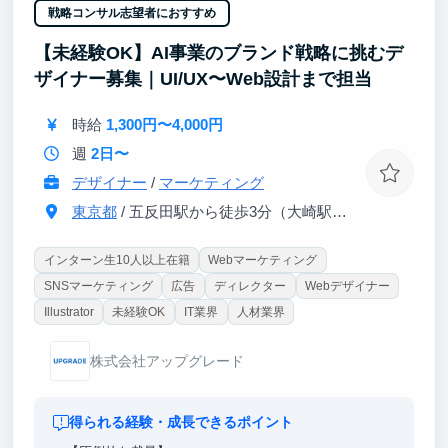
戦略コンサル志望者におすすめ
■参画のメリット
・実利売上計上のガクチカ作成ができる
【未経験OK】AI事業のブランド戦略に挑むデ
・インターン等完全未経験OK（ほとんど皆さん未経
ザイナー募集｜UI/UX〜Web設計まで担当
験です）
・就活に関する業務のため就活対策に繋がります
・大手企業がスポンサーとして応援してくれています
時給
1,300円〜4,000円
・完全リモート参画
週
2日〜
・約10名の同世代の学生がチームでサポートしあいま
す
デザイナー
/
マーケティング
東京都
/ 五反田駅から徒歩3分（大崎駅から徒歩8分）
インターン生10人以上在籍
Webマーケティング
SNSマーケティング
広告
ディレクター
Webデザイナー
Illustrator
未経験OK
IT業界
人材業界
株式会社アップグレード
得られる経験・成長できるポイント