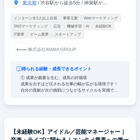
東京都
/ 渋谷駅から徒歩5分 / 神泉駅から徒歩3分
インターン生3人以上在籍
事業立案
Webマーケティング
SNSマーケティング
広告
機械学習・AI
未経験OK
IT業界
ゲーム業界
スタートアップ
株式会社ANIMA GROUP
得られる経験・成長できるポイント
① 成果が裁量を生む、成長の好循環
成果を出すほど任される仕事の幅が広がる環境です！
自分の貢献が次の挑戦につながるサイクルを実感でき
ます。提案を理由なく否定しない文化・失敗を許容す
る風土が、この成長サイクルを後押しします！
②早期活躍するための研修「BOOT CAMP」
ビジネス基礎を集中的に学び、実践課題を通じてアウ
トプットまで一貫して取り組むことで、早期活躍を目
【未経験OK】アイドル／芸能マネージャー｜
指します。