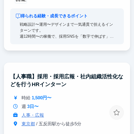
得られる経験・成長できるポイント
戦略設計〜運用〜デザインまで一気通貫で担えるイン
ターンです。
週12時間〜の稼働で、採用SNSを「数字で伸ばす」実
務を経験できます。
企画提案→撮影・編集→投稿→コメント対応→分析・
改善までPDCAを回し、再生数・保存率・プロフィー
ル遷移などの指標から、施策が認知や応募にどう効い
たかまで追えます。
面接で語れる“事業貢献”の実績づくりにも直結しま
【人事職】採用・採用広報・社内組織活性化な
す。
どを行うHRインターン
時給
1,500円〜
週
3日〜
人事・広報
東京都
/ 五反田駅から徒歩5分