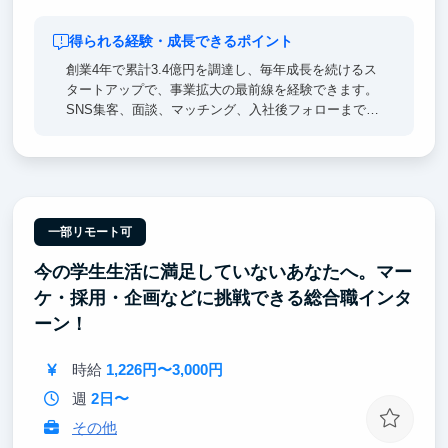
得られる経験・成長できるポイント
創業4年で累計3.4億円を調達し、毎年成長を続けるス
タートアップで、事業拡大の最前線を経験できます。
SNS集客、面談、マッチング、入社後フォローまで一
気通貫で担い、営業・マーケティング・事業推進を横
断的に学べる環境です。年次や国籍に関係なく裁量が
大きく、成果次第で新規施策や事業立ち上げにも挑戦
可能。多国籍メンバーと働きながら、グローバルな視
点と実践力を身につけられます！
一部リモート可
今の学生生活に満足していないあなたへ。マー
ケ・採用・企画などに挑戦できる総合職インタ
ーン！
時給
1,226円〜3,000円
週
2日〜
その他