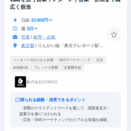
この経験こそが、皆さんをどこでも通用する人材へと
広く担当
飛躍的に成長させると確信しています。
日給
10,000円〜
週
3日〜
営業
/
経営・企画
東京都
/ りんかい線「東京テレポート駅」徒歩7分
インターン生3人以上在籍
SNSマーケティング
広告
未経験OK
フレックス勤務
交通費支給
株式会社GOKKO
得られる経験・成長できるポイント
・実際のクライアントワークを通じて、課題発見力・
提案力を身につけられる
・広告・SNSマーケティングのリアルな現場を体験で
きる