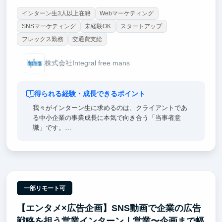
インターン生3人以上在籍
Webマーケティング
SNSマーケティング
未経験OK
スタートアップ
フレックス勤務
交通費支給
株式会社Integral free mans
得られる経験・成長できるポイント
我々がインターン生に求めるのは、クライアントであ
る中小企業の事業成長に本気で向き合う「当事者意
識」です。
本インターンシップの最大の成長ポイントは、経営者
のリアルな悩みに深く入り込み、机上の空論ではない
実践的な課題解決能力を磨ける点にあります。市場分
析から戦略立案、施策実行までを一気通貫で担うこと
で、単なる分析力や企画力に留まらない、ビジネスを
動かすための総合的なマーケティング力が身につきま
一部リモート可
す。自身の提案がクライアントの未来を直接左右する
【エンタメ×広告企画】SNS動画で企業の広告
という強い責任感と、マーケティングの力で社会課題
の解決に貢献する確かな手応え。
戦略を担う営業インターン｜営業〜企画まで幅