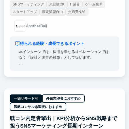
SNSマーケティング
未経験OK
IT業界
ゲーム業界
スタートアップ
服装髪型自由
交通費支給
AnotherBall
得られる経験・成長できるポイント
本インターンでは、採用を単なるオペレーションでは
なく「設計と改善の対象」として扱います。
候補者リサーチやスカウト送信に加え、既読率・返信
率などの数値を分析し、どこにボトルネックがあるの
かを考え、改善施策を回します。採用広報や要件整理
にも関与するため、言語化力・仮説思考・データに基
づく意思決定力が実務を通して鍛えられます。
一部リモート可
外銀志望者におすすめ
これらは人事領域に限らず、事業開発やコンサルティ
戦略コンサル志望者におすすめ
ングなど幅広いキャリアで再現性の高い力です。採用
成果や改善プロセスを具体的なエピソードとして語れ
戦コン内定者輩出｜KPI分析からSNS戦略まで
るため、就職活動においても有益な経験になります。
担うSNSマーケティング長期インターン