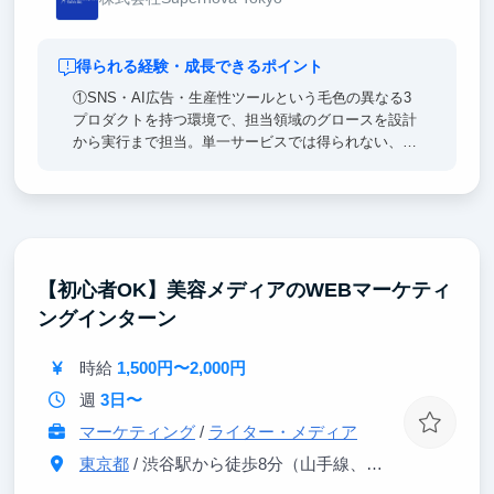
得られる経験・成長できるポイント
①SNS・AI広告・生産性ツールという毛色の異なる3
プロダクトを持つ環境で、担当領域のグロースを設計
から実行まで担当。単一サービスでは得られない、汎
用的なマーケ／グロースの型を身につけられます。
②実データを用いたKPI分析とユーザーインサイト抽
出から、開発への改善提案までを一気通貫で経験。
「人が動く仕組み」を教科書ではなく現場で学べま
す。
【初心者OK】美容メディアのWEBマーケティ
ングインターン
③海外展開の戦略立案・ローカライズに挑戦でき、代
表直下で年次に関係なく企画を提案できる環境。マー
ケ・PdM・起業のどの道にも活きる実践経験が積めま
時給
1,500円〜2,000円
す。
週
3日〜
マーケティング
/
ライター・メディア
東京都
/ 渋谷駅から徒歩8分（山手線、埼京線、銀座線、半蔵門線、ほか）