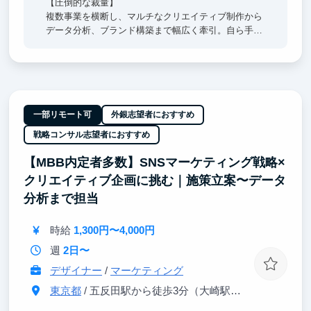
【圧倒的な裁量】
複数事業を横断し、マルチなクリエイティブ制作から
データ分析、ブランド構築まで幅広く牽引。自ら手が
けるクリエイティブが事業成長に直結する圧倒的裁量
のもと、一生モノのデザイン×ビジネスの視座を身に
着けます。
【経営陣直下】
経営陣のすぐ隣で、超一流の意思決定プロセスを肌で
一部リモート可
外銀志望者におすすめ
感じつつ直接吸収できます。日々のフィードバックを
戦略コンサル志望者におすすめ
通じ、どこでも通用する「解像度の高い思考力」を身
に沁み込ませます。
【MBB内定者多数】SNSマーケティング戦略×
クリエイティブ企画に挑む｜施策立案〜データ
【東大早慶8割】
高倍率を突破したトップ層が集結。オフィスに来るだ
分析まで担当
けで視座が高まる刺激を受けることができます。過
去、インターン生は戦略コンサル・外銀・総合商社等
時給
1,300円〜4,000円
のトップ企業へ内定しています。
週
2日〜
デザイナー
/
マーケティング
東京都
/ 五反田駅から徒歩3分（大崎駅から徒歩8分）