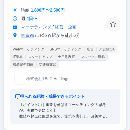
時給
1,800円〜2,500円
週
4日〜
マーケティング
/
経営・企画
東京都
/ JR渋谷駅から徒歩6分
Webマーケティング
SNSマーケティング
広告
未経験OK
IT業界
スタートアップ
土日勤務可
フレックス勤務
服装髪型自由
交通費支給
株式会社7BeT Holdings
得られる経験・成長できるポイント
【ポイント①｜事業を伸ばすマーケティングの思考
が、実務で身につく】
数値を起点に仮説を立て、施策を実行し、改善するサ
イクルを繰り返します。感覚ではなく「構造と数値」
でビジネスを捉える力は、どんな業界でも即戦力にな