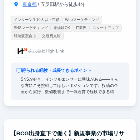
東京都
/ 五反田駅から徒歩4分
インターン生10人以上在籍
Webマーケティング
SNSマーケティング
未経験OK
IT業界
スタートアップ
服装髪型自由
交通費支給
株式会社High Link
得られる経験・成長できるポイント
SNSが好き、インフルエンサーに興味がある——そん
な方にこそ挑戦してほしいポジションです。投稿の企
画から実行、数値改善まで一気通貫で経験できる環境
で、少数精鋭だからこそ裁量が大きく、成果に直結す
る仕事を任されます。スタートアップで求められるス
ピード感や基準値を体感しながら、SNSを“好き”で終
わらせず、ビジネスとして成果を出す力を伸ばしたい
方におすすめです。
【BCG出身直下で働く】新規事業の市場リサ