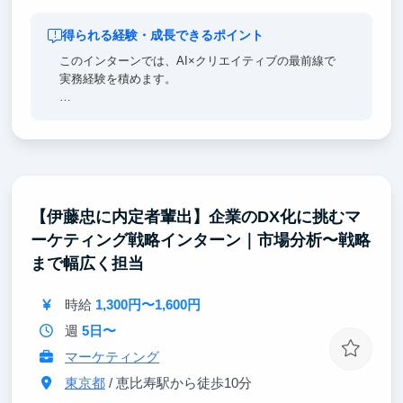
得られる経験・成長できるポイント
このインターンでは、AI×クリエイティブの最前線で
実務経験を積めます。
Claude、GPT、画像生成AI、動画生成AI、音声AI、音
楽AI——あらゆる生成AIを組み合わせて広告を作るワ
ークフローを実務で習得できます。
「CPAを下げ、CVを最大化するクリエイティブとは
何か」を数値で考え抜く力が身につきます。制作だけ
【伊藤忠に内定者輩出】企業のDX化に挑むマ
でなく、チームを動かすディレクション力も養われま
ーケティング戦略インターン｜市場分析〜戦略
す。
まで幅広く担当
代表と直接ディスカッションしながら、事業を伸ばす
経験ができる環境です。
時給
1,300円〜1,600円
週
5日〜
マーケティング
東京都
/ 恵比寿駅から徒歩10分