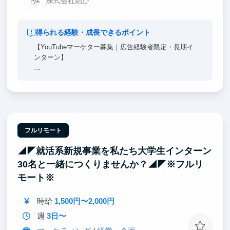
株式会社結び
得られる経験・成長できるポイント
【YouTubeマーケター募集｜広告経験者限定・長期イ
ンターン】
本ポジションで得られる価値は、広告運用者から「一
段上のマーケターへ」進化できることです。
LP構成・訴求設計・数値改善で培ったスキルを、
YouTubeという信頼を積み上げるメディアに転用し、
人の意思決定を設計する力を磨きます。
フルリモート
◢◤就活系新規事業を私たち大学生インターン
伸びる動画構成の設計、視聴データを基にした改善、
YouTubeを起点とした事業成長までを実践。
30名と一緒につくりませんか？◢◤※フルリ
モート※
YouTube特有の勝ちパターンを学ぶ研修も用意してお
り、企業からの需要が急増している一方で担い手が少
時給
1,500円〜2,000円
ない、希少性の高いYouTubeマーケターとして市場価
値を高められる環境です。
週
3日〜