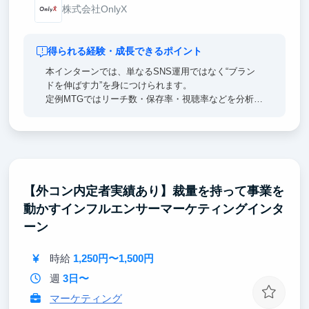
株式会社OnlyX
得られる経験・成長できるポイント
本インターンでは、単なるSNS運用ではなく“ブラン
ドを伸ばす力”を身につけられます。
定例MTGではリーチ数・保存率・視聴率などを分析
し、「なぜ伸びたか/なぜ伸びなかったか」を言語
化。感覚に頼らない改善力を養います。
さらに、SNSコンサル企業とのMTGにも参加でき、
仮説→検証の思考や戦略設計を実践的に学べます。
tsuiはまだ成長途中のブランドです。だからこそ、イ
【外コン内定者実績あり】裁量を持って事業を
ンターンの方もブランドを一緒に育てる当事者です。
動かすインフルエンサーマーケティングインタ
自分の投稿がブランドの世界観をつくり、認知や売上
に直結する経験をしていただきたいと考えています。
ーン
就職活動でも、数値改善経験など具体的な成果として
時給
1,250円〜1,500円
語れる経験を積むことができます。
週
3日〜
マーケティング