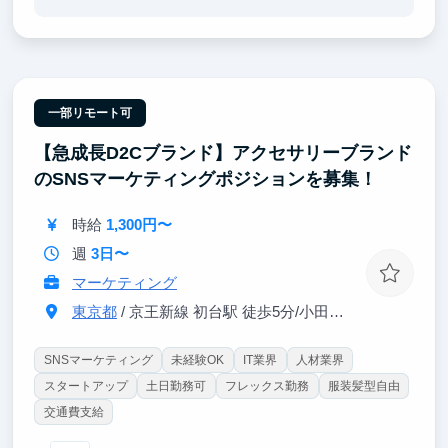
か」を実務で理解します。
■「タレントを伸ばすマネジメント力」
スケジュール管理や現場対応だけでなく、「どうすれ
ばこのタレントがもっと伸びるか」を考え続ける経
験。
一部リモート可
【急成長D2Cブランド】アクセサリーブランド
■「コンテンツを“事業”として捉える視点」
制作・マーケ・ファン接点・収益までを一体で見なが
のSNSマーケティングポジションを募集！
ら、エンタメを“好き”ではなく“ビジネス”として理解す
る力。
時給
1,300円〜
■「現場から企画に関わる経験」
週
3日〜
現場サポートだけでなく、SNS・企画・プロモーショ
マーケティング
ンなど、上流にも関われる機会があります。
東京都
/ 京王新線 初台駅 徒歩5分/小田急線 参宮橋駅 徒歩8分
SNSマーケティング
未経験OK
IT業界
人材業界
スタートアップ
土日勤務可
フレックス勤務
服装髪型自由
交通費支給