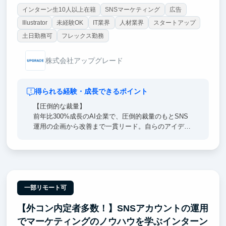
インターン生10人以上在籍
SNSマーケティング
広告
Illustrator
未経験OK
IT業界
人材業界
スタートアップ
土日勤務可
フレックス勤務
株式会社アップグレード
得られる経験・成長できるポイント
【圧倒的な裁量】
前年比300%成長のAI企業で、圧倒的裁量のもとSNS
運用の企画から改善まで一貫リード。自らのアイデア
で事業を牽引する刺激的な経験で再現性のある一生モ
ノのマーケティング力を身に付けます。
【経営陣直下】
東大・戦コン(Bain)出身の経営陣のすぐ隣で、超一流
の意思決定プロセスを肌で感じつつ直接吸収できま
一部リモート可
す。日々のFBを通じ、どこでも通用する「解像度の
【外コン内定者多数！】SNSアカウントの運用
高い思考力」を身に沁み込ませます。
でマーケティングのノウハウを学ぶインターン