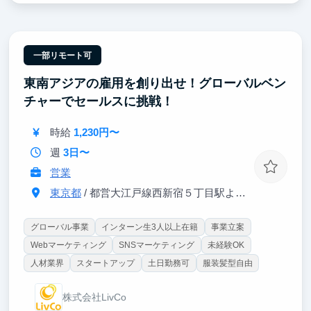
ら仕組みを作る側」に立てます。新卒2年目でインド
ネシア支社マネージャーに登用された実績もあり、成
果を出せば任される範囲は青天井。
一部リモート可
東南アジアの雇用を創り出せ！グローバルベン
チャーでセールスに挑戦！
時給
1,230円〜
週
3日〜
営業
東京都
/ 都営大江戸線西新宿５丁目駅より徒歩３分、JR新宿駅より徒歩2
グローバル事業
インターン生3人以上在籍
事業立案
Webマーケティング
SNSマーケティング
未経験OK
人材業界
スタートアップ
土日勤務可
服装髪型自由
株式会社LivCo