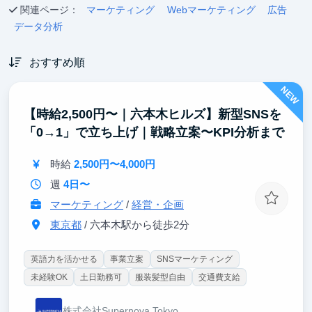
関連ページ：
マーケティング
Webマーケティング
広告
データ分析
おすすめ順
NEW
【時給2,500円〜｜六本木ヒルズ】新型SNSを
「0→1」で立ち上げ｜戦略立案〜KPI分析まで
時給
2,500円〜4,000円
週
4日〜
マーケティング
/
経営・企画
東京都
/ 六本木駅から徒歩2分
英語力を活かせる
事業立案
SNSマーケティング
未経験OK
土日勤務可
服装髪型自由
交通費支給
株式会社Supernova Tokyo