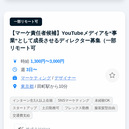
れる思考基盤です。
【ポイント②｜起業・バイアウト・10億円グロースを
経験した代表直下】
一部リモート可
サイバーエージェント→独立→事業売却という実績を
【マーケ責任者候補】YouTubeメディアを“事
持つ代表から、日々の業務で直接FBを受けられる環
境です。意思決定プロセスや事業家の思考を間近で吸
業”として成長させるディレクター募集（一部
収できます。
リモート可
【ポイント③｜過去のインターン生は外銀・戦略コン
時給
1,300円〜3,000円
サルに内定】
実際に当社インターン経験者が、外資系戦略コンサル
週
3日〜
に内定しています。
マーケティング
/
デザイナー
東京都
/ 田町駅から10分
インターン生3人以上在籍
SNSマーケティング
未経験OK
スタートアップ
土日勤務可
フレックス勤務
服装髪型自由
交通費支給