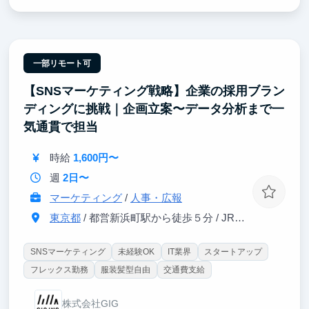
業務は市場分析に基づく戦略立案から、SNS運用やイ
ベント企画といったユーザー接点の創出まで多岐にわ
たります。経営戦略に直結する企画力と、データ・顧
客心理の両面から「売れる仕組み」を作る実践的なマ
ーケティング力を同時に習得可能です。
一部リモート可
【SNSマーケティング戦略】企業の採用ブラン
0→1の事業構築やKPI管理に携わることで、経営視点
を備えた即戦力人材への圧倒的成長を期待していま
ディングに挑戦｜企画立案〜データ分析まで一
す。優秀な社員と共に、事業を大きくするプロセスを
気通貫で担当
最前線で体感できる、またとない機会です。
時給
1,600円〜
週
2日〜
マーケティング
/
人事・広報
東京都
/ 都営新浜町駅から徒歩５分 / JR馬喰町駅から徒歩７分
SNSマーケティング
未経験OK
IT業界
スタートアップ
フレックス勤務
服装髪型自由
交通費支給
株式会社GIG