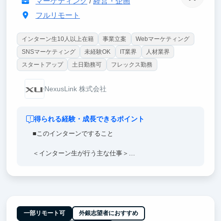
マーケティング
/
経営・企画
フルリモート
インターン生10人以上在籍
事業立案
Webマーケティング
SNSマーケティング
未経験OK
IT業界
人材業界
スタートアップ
土日勤務可
フレックス勤務
NexusLink 株式会社
得られる経験・成長できるポイント
■このインターンですること
＜インターン生が行う主な仕事＞
・当社が運営する就活偏差値アプリの運営業務
・SNSマーケティング業務
・ユーザーの顧客満足度向上のサポート面談業務
・セールスアシスタント業務
※文章ではお伝えしづらい部分ですのでカジュアルに
面談にて紹介しております♪
一部リモート可
外銀志望者におすすめ