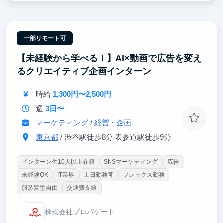
を身につけられる環境です。運用に余裕が出れば複数
アカウントを兼任し、媒体ごとの特性を踏まえた戦略
比較にも挑戦できます。半年ほど継続すると改善提案
や企画の意思決定に関わる機会が増え、SNS施策が顧
一部リモート可
客獲得や売上にどう繋がるかという事業視点も養われ
【未経験から学べる！】AI×動画で広告を変え
ます。これらは就活で語りやすい実務経験となり、過
去のインターン生は博報堂やリクルートなど大手企業
るクリエイティブ企画インターン
に多数内定しています。
時給
1,300円〜2,500円
週
3日〜
マーケティング
/
経営・企画
東京都
/ 渋谷駅徒歩8分 表参道駅徒歩9分
インターン生10人以上在籍
SNSマーケティング
広告
未経験OK
IT業界
土日勤務可
フレックス勤務
服装髪型自由
交通費支給
株式会社プロパゲート