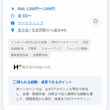
【東大早慶8割】
高倍率を突破したトップ層が集結。オフィスに来るだ
時給
1,250円〜1,500円
けで視座が高まる刺激を受けることができます。過去
にインターン生は戦略コンサル・外銀・総合商社等の
週
3日〜
トップ企業へ内定しています。
マーケティング
東京都
/ 五反田駅から徒歩4分
インターン生10人以上在籍
SNSマーケティング
広告
未経験OK
IT業界
スタートアップ
フレックス勤務
服装髪型自由
交通費支給
株式会社High Link
得られる経験・成長できるポイント
本インターンでは、まず1アカウントを専任で担当
し、企画・投稿作成・分析まで自ら運用する経験を通
じて、課題発見から実行・改善までのマーケティング
思考が身につきます。課題発見から実行・改善までを
自ら回す経験を通じて、実践的なマーケティング思考