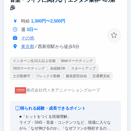
音楽・ライブに関わる｜エンタメ業界への第一
③ 多様なバックグラウンドを持つメンバーと働ける
歩
環境
起業経験者やMBA取得者、メルカリ・リクルート出身
時給
1,300円〜2,500円
者など、幅広い経験を持つメンバーと共に働くこと
で、実践的な知見や多様な視点に触れることができま
週
3日〜
す。
その他
東京都
/ 西新宿駅から徒歩5分
インターン生10人以上在籍
Webマーケティング
SNSマーケティング
未経験OK
スタートアップ
土日勤務可
フレックス勤務
服装髪型自由
交通費支給
株式会社代々木アニメーショングループ
得られる経験・成長できるポイント
■「ヒットをつくる現場理解」
ライブ・SNS・音楽・コンテンツなど、現場に入りな
がら「なぜ伸びるのか」「なぜファンが熱狂するの