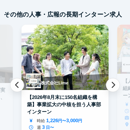
その他の人事・広報の長期インターン求人
【
株式会社Lime
組
・実
ー
【2026年8月末に150名組織を構
う、
築】事業拡大の中核を担う人事部
インターン
1,226
3,000
時給
円〜
円
3
週
日〜