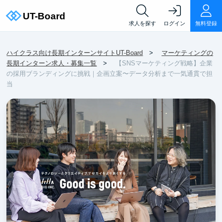
求人を探す
ログイン
無料登録
ハイクラス向け長期インターンサイトUT-Board
マーケティングの
長期インターン求人・募集一覧
【SNSマーケティング戦略】企業
の採用ブランディングに挑戦｜企画立案〜データ分析まで一気通貫で担
当