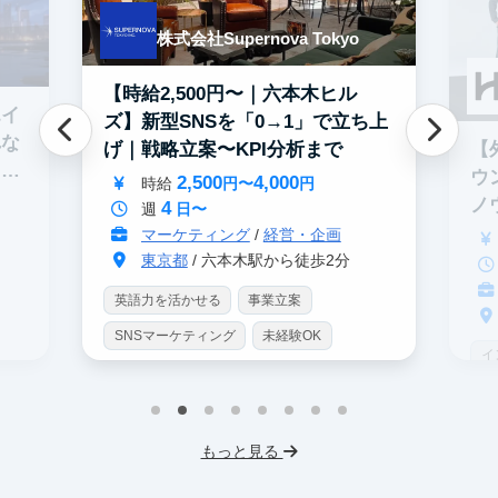
株式会社Supernova Tokyo
【時給2,500円〜｜六本木ヒル
エイ
ズ】新型SNSを「0→1」で立ち上
れな
【
げ｜戦略立案〜KPI分析まで
イテ
ウ
2,500
4,000
時給
円〜
円
ノ
4
週
日〜
マーケティング
/
経営・企画
東京都
/ 六本木駅から徒歩2分
英語力を活かせる
事業立案
SNSマーケティング
未経験OK
イ
土日勤務可
服装髪型自由
S
交通費支給
I
もっと見る
フ
交