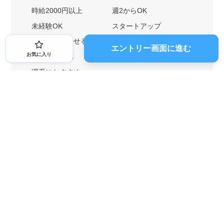
時給2000円以上
週2からOK
未経験OK
スタートアップ
英語力を活かせる
土日勤務可
エントリー画面に進む
お気に入り
1ヶ月からOK
文系におすすめ
理系におすすめ
内定者の特徴から探す
外銀に内定者を輩出
戦略コンサルに内定者を輩出
総合商社に内定者を輩出
GAFAに内定者を輩出
起業家を輩出
業界・キーワードから探す