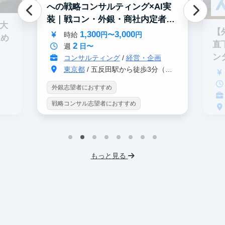
への戦略コンサルティング×AI実
装｜戦コン・外銀・商社内定者多
0大
数
【
1,300
3,000
時給
円〜
円
進め
直
2
週
日〜
ン
コンサルティング
/
経営・企画
東京都
/ 五反田駅から徒歩3分（大崎駅から徒歩8分）
外銀志望者におすすめ
戦略コンサル志望者におすすめ
インターン生10人以上在籍
戦
プロダクトマネジメント
事業立案
イ
機械学習・AI
データサイエンス
もっと見る
英
未経験OK
IT業界
人材業界
V
スタートアップ
土日勤務可
土
フレックス勤務
東大卒社長
服
服装髪型自由
交通費支給