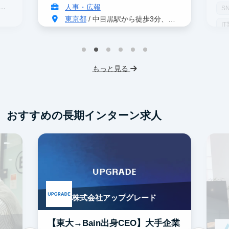
人事・広報
S
東京都
/ 中目黒駅から徒歩3分、恵比寿駅から徒歩10分
I
インターン生10人以上在籍
服
プロダクトマネジメント
事業立案
もっと見る
テレアポ
未経験OK
不動産業界
スタートアップ
土日勤務可
フレックス勤務
服装髪型自由
おすすめの長期インターン求人
交通費支給
株式会社アップグレード
【東大→Bain出身CEO】大手企業