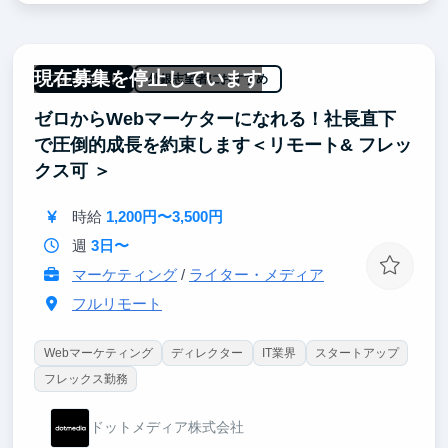
ケーション力
インターンやパートタイムから正社員登用・長期契約
へのキャリアアップも検討可能
現在募集を停止しています
フルリモート
外銀志望者におすすめ
ゼロからWebマーケターになれる！社長直下
で圧倒的成長を約束します＜リモート& フレッ
クス可 ＞
時給
1,200円〜3,500円
週
3日〜
マーケティング
/
ライター・メディア
フルリモート
Webマーケティング
ディレクター
IT業界
スタートアップ
フレックス勤務
ドットメディア株式会社