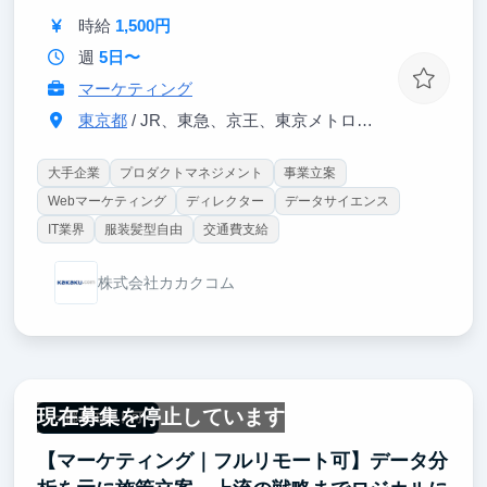
時給
1,500円
週
5日〜
マーケティング
東京都
/ JR、東急、京王、東京メトロ各線「渋谷駅」徒歩5分
大手企業
プロダクトマネジメント
事業立案
Webマーケティング
ディレクター
データサイエンス
IT業界
服装髪型自由
交通費支給
株式会社カカクコム
現在募集を停止しています
一部リモート可
【マーケティング｜フルリモート可】データ分