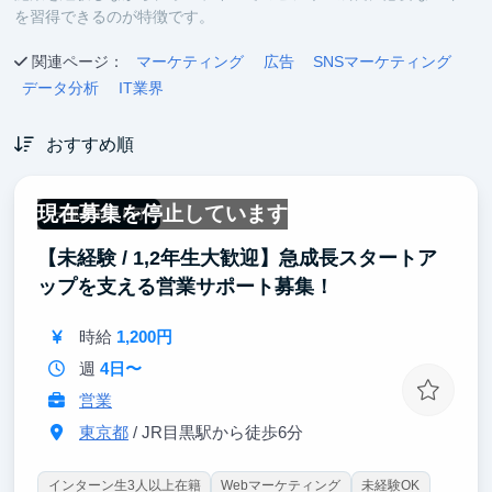
を習得できるのが特徴です。
関連ページ：
マーケティング
広告
SNSマーケティング
データ分析
IT業界
おすすめ順
現在募集を停止しています
一部リモート可
【未経験 / 1,2年生大歓迎】急成長スタートア
ップを支える営業サポート募集！
時給
1,200円
週
4日〜
営業
東京都
/ JR目黒駅から徒歩6分
インターン生3人以上在籍
Webマーケティング
未経験OK