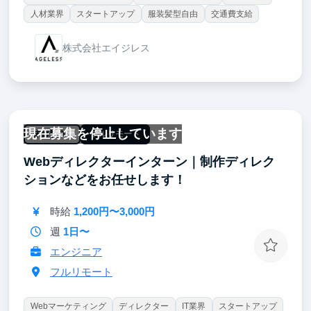
人材業界
スタートアップ
服装髪型自由
交通費支給
株式会社エイジレス
現在募集を停止しています
未経験OK
フルリモート
Webディレクターインターン｜制作ディレク
ションなどをお任せします！
時給
1,200円〜3,000円
週
1日〜
エンジニア
フルリモート
Webマーケティング
ディレクター
IT業界
スタートアップ