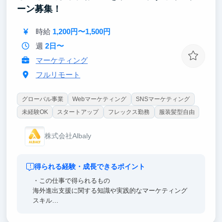
・ DX・生成AIなど最先端の技術をキャッチアップ
ーン募集！
・ スタートアップのスケールフェーズを体感
時給
1,200円〜1,500円
週
2日〜
マーケティング
フルリモート
グローバル事業
Webマーケティング
SNSマーケティング
未経験OK
スタートアップ
フレックス勤務
服装髪型自由
株式会社Albaly
得られる経験・成長できるポイント
・この仕事で得られるもの
海外進出支援に関する知識や実践的なマーケティング
スキル
YouTubeを中心としたメディア運営ノウハウ
社内外の関係者と協力しながら業務を進めるコミュニ