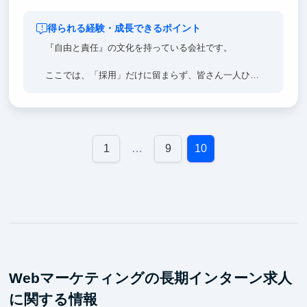
得られる経験・成長できるポイント
『自由と責任』の文化を持っている会社です。
ここでは、「採用」だけに留まらず、皆さん一人ひと
りに「チャンスと機会」を惜しみなく提供し、心理的
安全性を確保した環境で、皆さんが新たな挑戦を恐れ
ず、可能性を追求できるよう支えることを皆さんにお
約束します。
1
…
9
10
また私たちが提供するのは、これまでに無かった世界
水準の「市場最高水準の報酬 ※」。しかし、それだ
けではありません。私たちは皆さんに「自由と責任」
を持つことを期待し、そしてその範囲内で、意志決定
権をスムーズに委譲し、皆さん自身が「意思決定のス
ピード」を加速させる力を持つことを期待していま
す。
Webマーケティングの長期インターン求人
に関する情報