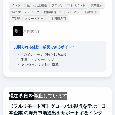
インターン生3人以上在籍
プロダクトマネジメント
事業立案
Webマーケティング
機械学習・AI
テレアポ
未経験OK
IT業界
スタートアップ
土日勤務可
燈株式会社
得られる経験・成長できるポイント
＜このインターンで得られる経験＞
1. 手厚いメンターシップ
・ メンターによる1on1指導
・ キャリアパス相談の機会
2. 実践的なセールススキル
・ BtoBセールスの初期工程を経験
・ 最新のAI技術を活用したソリューション提案
現在募集を停止しています
・ データドリブンな商談プロセスの理解
フルリモート
【フルリモート可】グローバル視点を学ぶ！⽇
3. テクノロジー業界の最前線
・ 急成長するAI SaaS市場のビジネス理解
本企業 の海外市場進出をサポートするインタ