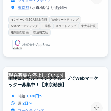
ライター・メディア
東京都
/ 水道橋駅より徒歩6分
インターン生10人以上在籍
Webマーケティング
SNSマーケティング
IT業界
スタートアップ
東大卒社長
服装髪型自由
交通費支給
株式会社AppBrew
現在募集を停止しています
上場コンサルティンググループでWebマーケ
ッター募集中！【東京勤務】
時給
1,120円〜
週
2日〜
マーケティング