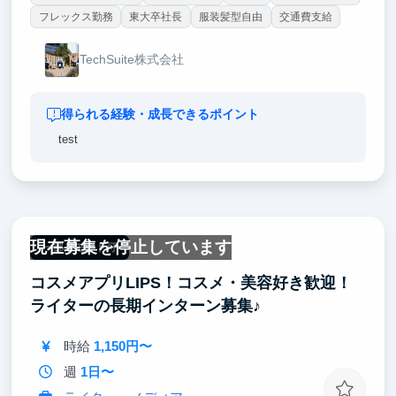
フレックス勤務
東大卒社長
服装髪型自由
交通費支給
TechSuite株式会社
得られる経験・成長できるポイント
test
現在募集を停止しています
一部リモート可
コスメアプリLIPS！コスメ・美容好き歓迎！
ライターの長期インターン募集♪
時給
1,150円〜
週
1日〜