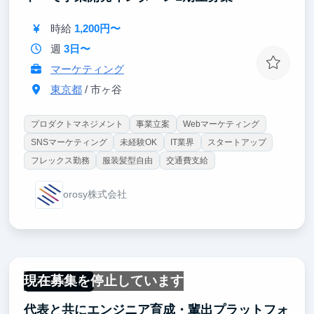
時給
1,200円〜
週
3日〜
マーケティング
東京都
/ 市ヶ谷
プロダクトマネジメント
事業立案
Webマーケティング
SNSマーケティング
未経験OK
IT業界
スタートアップ
フレックス勤務
服装髪型自由
交通費支給
orosy株式会社
現在募集を停止しています
フルリモート
代表と共にエンジニア育成・輩出プラットフォ