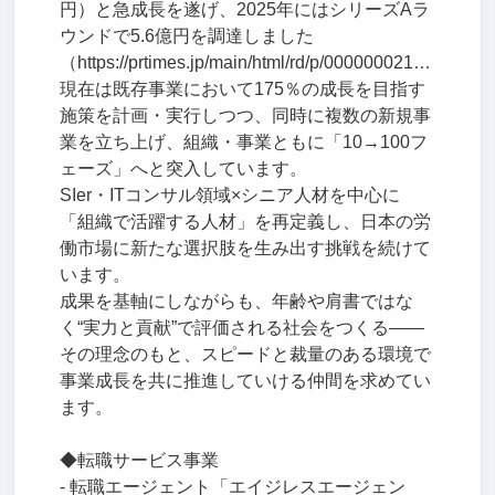
円）と急成長を遂げ、2025年にはシリーズAラ
ウンドで5.6億円を調達しました
（https://prtimes.jp/main/html/rd/p/000000021.000100916.html）。
現在は既存事業において175％の成長を目指す
施策を計画・実行しつつ、同時に複数の新規事
業を立ち上げ、組織・事業ともに「10→100フ
ェーズ」へと突入しています。
SIer・ITコンサル領域×シニア人材を中心に
「組織で活躍する人材」を再定義し、日本の労
働市場に新たな選択肢を生み出す挑戦を続けて
います。
成果を基軸にしながらも、年齢や肩書ではな
く“実力と貢献”で評価される社会をつくる――
その理念のもと、スピードと裁量のある環境で
事業成長を共に推進していける仲間を求めてい
ます。
◆転職サービス事業
- 転職エージェント「エイジレスエージェン