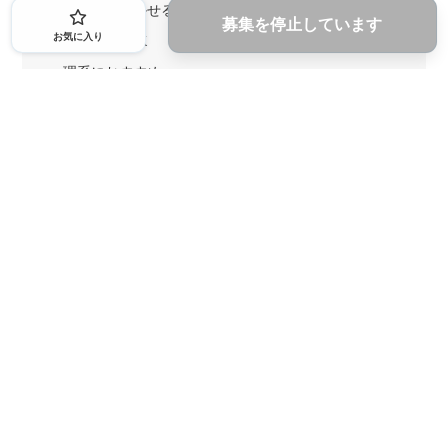
英語力を活かせる
土日勤務可
募集を停止しています
お気に入り
1ヶ月からOK
文系におすすめ
理系におすすめ
内定者の特徴から探す
外銀に内定者を輩出
戦略コンサルに内定者を輩出
総合商社に内定者を輩出
GAFAに内定者を輩出
起業家を輩出
業界・キーワードから探す
IT業界
ゲーム業界
人材業界
不動産業界