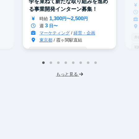
学を束ねて新たな取り組みを進め
数
る事業開発インターン募集！
1,300
2,500
時給
円〜
円
3
週
日〜
マーケティング
/
経営・企画
外
東京都
/ 霞ヶ関駅直結
戦
戦略コンサル志望者におすすめ
イ
インターン生10人以上在籍
プ
プロダクトマネジメント
事業立案
もっと見る
機
Webマーケティング
未
SNSマーケティング
未経験OK
ス
IT業界
スタートアップ
フ
フレックス勤務
東大卒社長
服
服装髪型自由
交通費支給