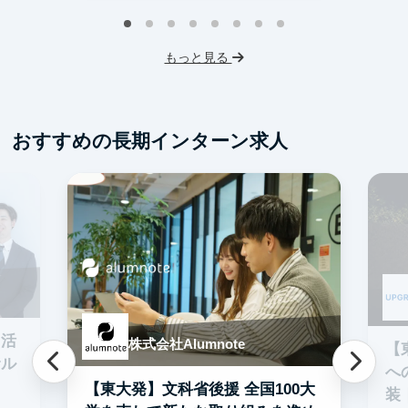
グ
交通費支給
イ
もっと見る
英
W
S
おすすめの長期インターン求人
未
ス
フ
交
I活
株式会社Alumnote
【
サル
へ
【東大発】文科省後援 全国100大
装