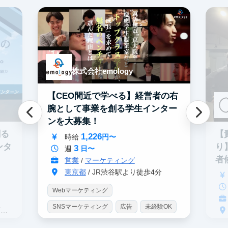
株式会社emology
【CEO間近で学べる】経営者の右
腕として事業を創る学生インター
ンを大募集！
創る
【
1,226
時給
円〜
ンタ
り
3
週
日〜
者
営業
/
マーケティング
ま
東京都
/ JR渋谷駅より徒歩4分
Webマーケティング
SNSマーケティング
広告
未経験OK
分
スタートアップ
服装髪型自由