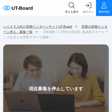
求人を探す
ログイン
無料登録
ハイクラス向け長期インターンサイトUT-Board
営業の長期インタ
ーン求人・募集一覧
【未経験 / 1,2年生大歓迎】急成長スタートア
ップを支える営業サポート募集！
現在募集を停止しています