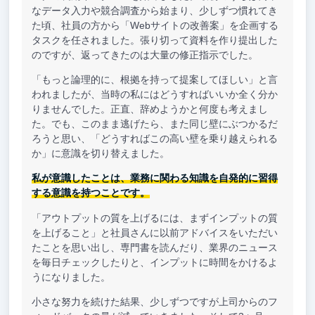
なデータ入力や競合調査から始まり、少しずつ慣れてき
た頃、社員の方から「Webサイトの改善案」を企画する
タスクを任されました。張り切って資料を作り提出した
のですが、返ってきたのは大量の修正指示でした。
「もっと論理的に、根拠を持って提案してほしい」と言
われましたが、当時の私にはどうすればいいか全く分か
りませんでした。正直、辞めようかと何度も考えまし
た。でも、このまま逃げたら、また同じ壁にぶつかるだ
ろうと思い、「どうすればこの高い壁を乗り越えられる
か」に意識を切り替えました。
私が意識したことは、業務に関わる知識を自発的に習得
する意識を持つことです。
「アウトプットの質を上げるには、まずインプットの質
を上げること」と社員さんに以前アドバイスをいただい
たことを思い出し、専門書を読んだり、業界のニュース
を毎日チェックしたりと、インプットに時間をかけるよ
うになりました。
小さな努力を続けた結果、少しずつですが上司からのフ