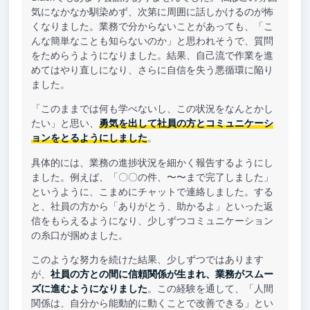
気になかなか馴染めず、次第に周囲に話しかけるのが怖
くなりました。業務で分からないことがあっても、「こ
んな簡単なことも知らないのか」と思われそうで、質問
をためらうようになりました。結果、自己流で作業を進
めてはやり直しになり、さらに自信を失う悪循環に陥り
ました。
「このままでは何も学べないし、この状況をなんとかし
たい」と思い、
勇気を出して社員の方とコミュニケーシ
ョンをとるようにしました
。
具体的には、業務の進捗状況を細かく報告するようにし
ました。例えば、「〇〇の件、〜〜まで完了しました」
というように、こまめにチャットで連絡しました。する
と、社員の方から「ありがとう、助かるよ」といった返
信をもらえるようになり、少しずつコミュニケーション
の糸口が掴めました。
このような努力を続けた結果、少しずつではあります
が、
社員の方との間に信頼関係が生まれ、業務がスムー
ズに進むようになりました
。この経験を通して、「人間
関係は、自分から能動的に動くことで改善できる」とい