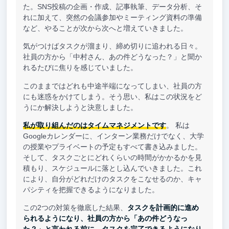
た。SNS投稿の企画・作成、記事執筆、データ分析、そ
れに加えて、突然の会議参加やミーティング資料の準備
など、やることが次から次へと増えていきました。
気がつけばタスクが溜まり、締め切りに追われる日々。
社員の方から「中村さん、あの件どうなった？」と聞か
れるたびに焦りを感じていました。
このままではどれも中途半端になってしまい、社員の方
にも迷惑をかけてしまう。そう思い、私はこの状況をど
うにか解決しようと決意しました。
私が取り組んだのはタイムマネジメントです
。 私は
Googleカレンダーに、インターン業務だけでなく、大学
の授業やプライベートの予定もすべて書き込みました。
そして、タスクごとにどれくらいの時間がかかるかを見
積もり、スケジュールに落とし込んでいきました。これ
により、自分がどれだけのタスクをこなせるのか、キャ
パシティを把握できるようになりました。
この2つの対策を徹底した結果、
タスクを計画的に進め
られるようになり、社員の方から「あの件どうなっ