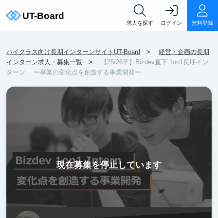
求人を探す
ログイン
無料登録
ハイクラス向け長期インターンサイトUT-Board
経営・企画の長期
インターン求人・募集一覧
【25/26卒】Bizdev直下 1on1長期イン
ターン ー事業の変化点を創造する事業開発ー
現在募集を停止しています