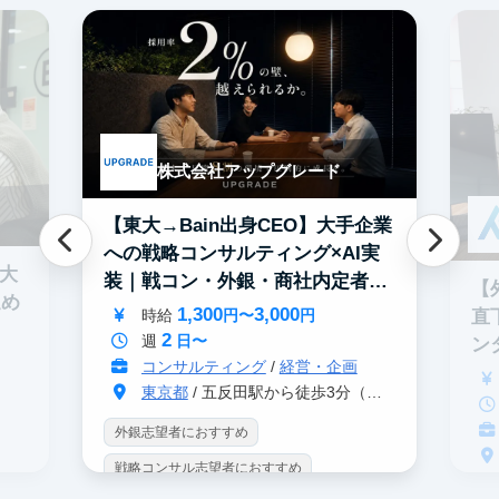
株式会社アップグレード
【東大→Bain出身CEO】大手企業
への戦略コンサルティング×AI実
0大
装｜戦コン・外銀・商社内定者多
【
進め
数
1,300
3,000
直
時給
円〜
円
2
週
日〜
ン
コンサルティング
/
経営・企画
東京都
/ 五反田駅から徒歩3分（大崎駅から徒歩8分）
外銀志望者におすすめ
戦略コンサル志望者におすすめ
戦