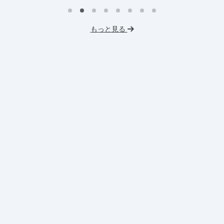
インターン生10人以上在籍
イ
プロダクトマネジメント
事業立案
もっと見る
英
機械学習・AI
データサイエンス
V
未経験OK
IT業界
人材業界
土
スタートアップ
土日勤務可
服
フレックス勤務
東大卒社長
服装髪型自由
交通費支給