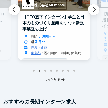
株式会社Alumnote
グロ
【
【CEO直下インターン】学生と日
る。
括
本のものづくり産業をつなぐ新規
期イ
イ
事業立ち上げ
3,000
時給
円〜
3
週
日〜
経営・企画
分
東京都
/ 霞ヶ関駅・内幸町駅直結
イ
戦略コンサル志望者におすすめ
デ
インターン生10人以上在籍
事業立案
ス
機械学習・AI
IT業界
スタートアップ
もっと見る
フレックス勤務
東大卒社長
服装髪型自由
交通費支給
おすすめの長期インターン求人