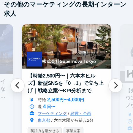
その他のマーケティングの長期インターン
求人
株式会社Supernova Tokyo
【時給2,500円〜｜六本木ヒル
エイ
ズ】新型SNSを「0→1」で立ち上
れな
【
げ｜戦略立案〜KPI分析まで
イテ
ウ
2,500
4,000
時給
円〜
円
ノ
4
週
日〜
マーケティング
/
経営・企画
東京都
/ 六本木駅から徒歩2分
英語力を活かせる
事業立案