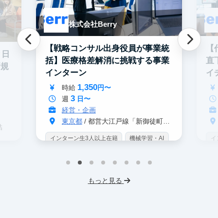
株式会社Berry
【戦略コンサル出身役員が事業統
【
と日
括】医療格差解消に挑戦する事業
直
新規
インターン
イ
ン
1,350
時給
円〜
3
週
日〜
経営・企画
東京都
/ 都営大江戸線「新御徒町駅」 A4出口 徒歩3分
結
インターン生3人以上在籍
機械学習・AI
イ
データサイエンス
未経験OK
IT業界
W
スタートアップ
交通費支給
未
プ
もっと見る
服