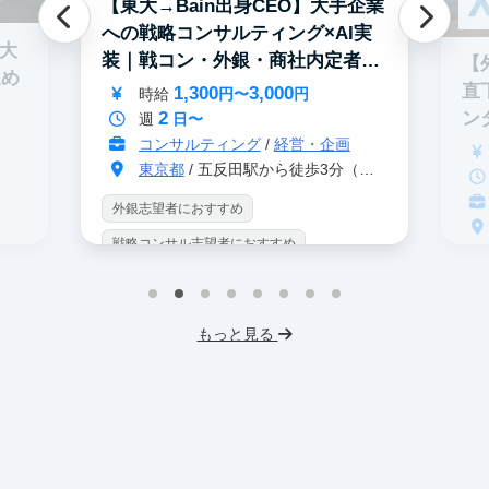
【東大→Bain出身CEO】大手企業
への戦略コンサルティング×AI実
0大
装｜戦コン・外銀・商社内定者多
【
進め
数
直
1,300
3,000
時給
円〜
円
2
ン
週
日〜
コンサルティング
/
経営・企画
東京都
/ 五反田駅から徒歩3分（大崎駅から徒歩8分）
外銀志望者におすすめ
戦略コンサル志望者におすすめ
戦
インターン生10人以上在籍
イ
プロダクトマネジメント
事業立案
もっと見る
英
機械学習・AI
データサイエンス
V
未経験OK
IT業界
人材業界
土
スタートアップ
土日勤務可
服
フレックス勤務
東大卒社長
服装髪型自由
交通費支給