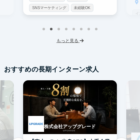
SNSマーケティング
未経験OK
イ
土日勤務可
服装髪型自由
S
交通費支給
I
もっと見る
フ
交
おすすめの長期インターン求人
株式会社アップグレード