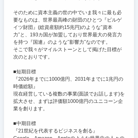
そのために資本主義の世の中でいま我々に最も必
要なものは、世界最高峰の財団のひとつ『ビルゲ
イツ財団』(総資産額約15兆円)のような"資本
力"と、193カ国が加盟しており世界最大の発言力
を持つ『国連』のような"影響力"なのです。
そこで我々がマイルストーンとして掲げた目標が
次のとおりです。
■短期目標
『2026年までに1000億円、2031年までに1兆円の
時価総額』
現在経営している複数の事業(面談でお話します)を
拡大させ、まずは評価額1000億円のユニコーン企
業を創ります。
■中期目標
『21世紀を代表するビジネスを創る』