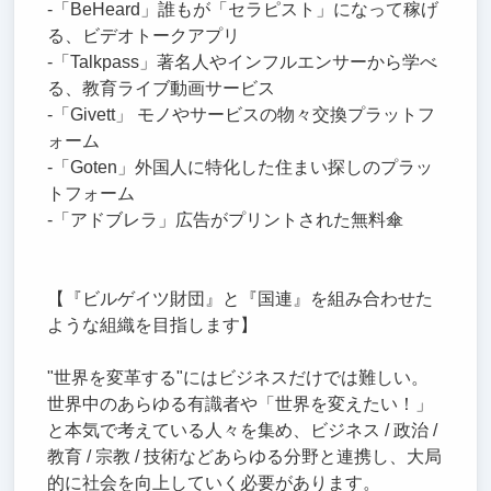
-「BeHeard」誰もが「セラピスト」になって稼げ
る、ビデオトークアプリ
-「Talkpass」著名人やインフルエンサーから学べ
る、教育ライブ動画サービス
-「Givett」 モノやサービスの物々交換プラットフ
ォーム
-「Goten」外国人に特化した住まい探しのプラッ
トフォーム
-「アドブレラ」広告がプリントされた無料傘
【『ビルゲイツ財団』と『国連』を組み合わせた
ような組織を目指します】
"世界を変革する"にはビジネスだけでは難しい。
世界中のあらゆる有識者や「世界を変えたい！」
と本気で考えている人々を集め、ビジネス / 政治 /
教育 / 宗教 / 技術などあらゆる分野と連携し、大局
的に社会を向上していく必要があります。