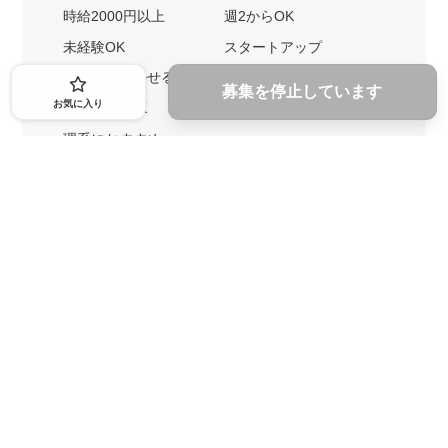
時給2000円以上
週2からOK
未経験OK
スタートアップ
英語力を活かせる
土日勤務可
募集を停止しています
お気に入り
1ヶ月からOK
文系におすすめ
理系におすすめ
内定者の特徴から探す
外銀に内定者を輩出
戦略コンサルに内定者を輩出
総合商社に内定者を輩出
GAFAに内定者を輩出
起業家を輩出
業界・キーワードから探す