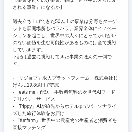
【事業を創るのが事業。軸は『世界中の人々に愛
される事業』になるか】
過去立ち上げてきた50以上の事業は分野もターゲ
ットも展開場所もバラバラ。業界全体にイノベー
ションを起こし、世界中の人々にとってかけがい
のない価値を生む可能性があるものには全て挑戦
していきます。
下記は過去に挑戦してきた事業のほんの一例で
す。
-「リジョブ」求人プラットフォーム。株式会社じ
げんに19.8億円で売却。
-「eats me」配送・手数料無料の次世代AIフード
デリバリーサービス
-「Trippy」AIが旅先からホテルまでパーソナライ
ズした旅行体験をお届け
- 「funfarm」 世界中の農産物の生産者と消費者を
直接マッチング