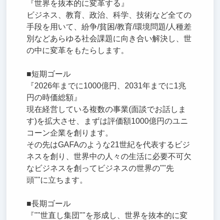
『世界を抜本的に変革する』
ビジネス、教育、政治、科学、技術など全ての
手段を用いて、紛争/貧困/教育/環境問題/人種差
別などあらゆる社会課題に向き合い解決し、世
の中に変革をもたらします。
■短期ゴール
『2026年までに1000億円、2031年までに1兆
円の時価総額』
現在経営している複数の事業(面談でお話しま
す)を拡大させ、まずは評価額1000億円のユニ
コーン企業を創ります。
その先はGAFAのような21世紀を代表するビジ
ネスを創り、世界中の人々の生活に必要不可欠
なビジネスを創ってビジネスの世界の""先
頭""に立ちます。
■長期ゴール
『""世直し集団""を形成し、世界を抜本的に変