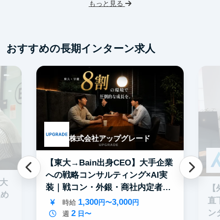
もっと見る
服
おすすめの長期インターン求人
株式会社アップグレード
【東大→Bain出身CEO】大手企業
への戦略コンサルティング×AI実
0大
装｜戦コン・外銀・商社内定者多
【
進め
数
直
1,300
3,000
時給
円〜
円
2
ン
週
日〜