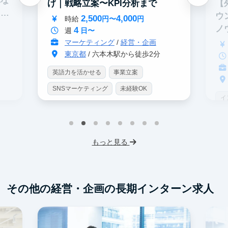
れな
【
げ｜戦略立案〜KPI分析まで
イテ
ウ
2,500
4,000
時給
円〜
円
ノ
4
週
日〜
マーケティング
/
経営・企画
東京都
/ 六本木駅から徒歩2分
英語力を活かせる
事業立案
SNSマーケティング
未経験OK
イ
土日勤務可
服装髪型自由
S
交通費支給
I
もっと見る
フ
交
その他の経営・企画の長期インターン求人