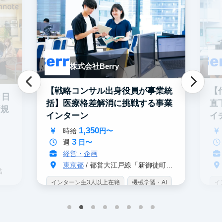
株式会社Berry
【戦略コンサル出身役員が事業統
【
と日
括】医療格差解消に挑戦する事業
直
新規
インターン
イ
ン
1,350
時給
円〜
3
週
日〜
経営・企画
東京都
/ 都営大江戸線「新御徒町駅」 A4出口 徒歩3分
結
インターン生3人以上在籍
機械学習・AI
イ
データサイエンス
未経験OK
IT業界
W
スタートアップ
交通費支給
未
プ