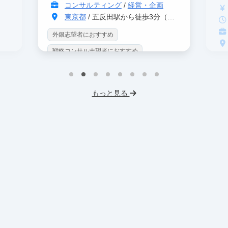
コンサルティング
/
経営・企画
東京都
/ 五反田駅から徒歩3分（大崎駅から徒歩8分）
外銀志望者におすすめ
戦略コンサル志望者におすすめ
戦
インターン生10人以上在籍
イ
プロダクトマネジメント
事業立案
もっと見る
英
機械学習・AI
データサイエンス
V
未経験OK
IT業界
人材業界
土
スタートアップ
土日勤務可
服
フレックス勤務
東大卒社長
服装髪型自由
交通費支給