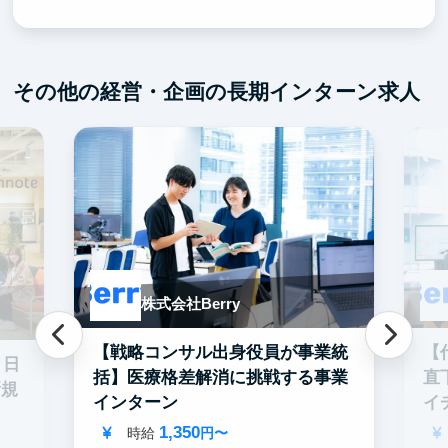
その他の経営・企画の長期インターン求人
株式会社Berry
【戦略コンサル出身役員が事業統
【
と日
括】医療格差解消に挑戦する事業
直
新規
インターン
イ
ン
1,350
時給
円〜