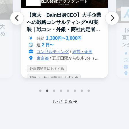
株式会社アップグレード
【東大→Bain出身CEO】大手企業
への戦略コンサルティング×AI実
0大
装｜戦コン・外銀・商社内定者多
【
進め
数
直
1,300
3,000
時給
円〜
円
2
ン
週
日〜
コンサルティング
/
経営・企画
東京都
/ 五反田駅から徒歩3分（大崎駅から徒歩8分）
外銀志望者におすすめ
戦略コンサル志望者におすすめ
戦
インターン生10人以上在籍
イ
プロダクトマネジメント
事業立案
もっと見る
英
機械学習・AI
データサイエンス
V
未経験OK
IT業界
人材業界
土
スタートアップ
土日勤務可