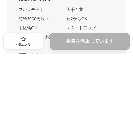
フルリモート
大手企業
時給2000円以上
週2からOK
未経験OK
スタートアップ
英語力を活かせる
土日勤務可
募集を停止しています
お気に入り
1ヶ月からOK
文系におすすめ
理系におすすめ
内定者の特徴から探す
外銀に内定者を輩出
戦略コンサルに内定者を輩出
総合商社に内定者を輩出
GAFAに内定者を輩出
起業家を輩出