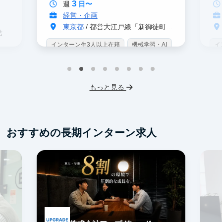
3
週
日〜
経営・企画
東京都
/ 都営大江戸線「新御徒町駅」 A4出口 徒歩3分
結
インターン生3人以上在籍
機械学習・AI
イ
データサイエンス
未経験OK
IT業界
W
スタートアップ
交通費支給
未
プ
もっと見る
服
おすすめの長期インターン求人