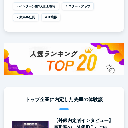
インターン生3人以上在籍
スタートアップ
東大卒社長
IT業界
トップ企業に内定した先輩の体験談
【外銀内定者インタビュー】
最難関の「外銀IBD」に内