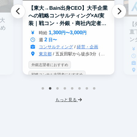
【東大→Bain出身CEO】大手企業
への戦略コンサルティング×AI実
0大
装｜戦コン・外銀・商社内定者多
【
進め
数
直
1,300
3,000
時給
円〜
円
2
ン
週
日〜
コンサルティング
/
経営・企画
東京都
/ 五反田駅から徒歩3分（大崎駅から徒歩8分）
外銀志望者におすすめ
戦略コンサル志望者におすすめ
戦
インターン生10人以上在籍
イ
プロダクトマネジメント
事業立案
もっと見る
英
機械学習・AI
データサイエンス
V
未経験OK
IT業界
人材業界
土
スタートアップ
土日勤務可
服
フレックス勤務
東大卒社長