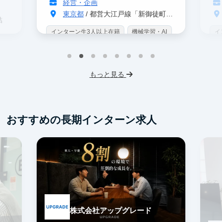
経営・企画
東京都
/ 都営大江戸線「新御徒町駅」 A4出口 徒歩3分
結
インターン生3人以上在籍
機械学習・AI
イ
データサイエンス
未経験OK
IT業界
W
スタートアップ
交通費支給
未
プ
もっと見る
服
おすすめの長期インターン求人
株式会社アップグレード