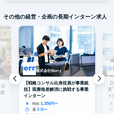
その他の経営・企画の長期インターン求人
株式会社Berry
【戦略コンサル出身役員が事業統
【
と日
括】医療格差解消に挑戦する事業
直
新規
インターン
イ
ン
1,350
時給
円〜
3
週
日〜