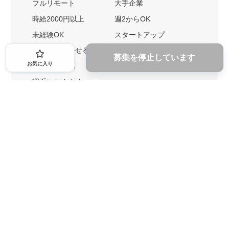
フルリモート
大手企業
時給2000円以上
週2からOK
未経験OK
スタートアップ
英語力を活かせる
土日勤務可
募集を停止しています
お気に入り
1ヶ月からOK
文系におすすめ
理系におすすめ
内定者の特徴から探す
外銀に内定者を輩出
戦略コンサルに内定者を輩出
総合商社に内定者を輩出
GAFAに内定者を輩出
起業家を輩出
業界・キーワードから探す