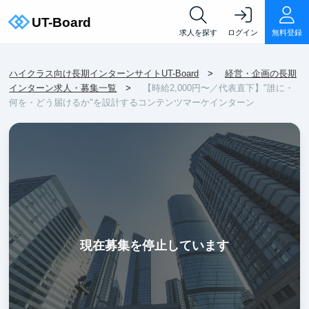
求人を探す
ログイン
無料登録
ハイクラス向け長期インターンサイトUT-Board
経営・企画の長期
インターン求人・募集一覧
【時給2,000円〜／代表直下】"誰に・
何を・どう届けるか"を設計するコンテンツマーケインターン
現在募集を停止しています