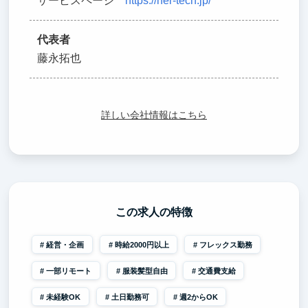
サービスページ
https://her-tech.jp/
代表者
藤永拓也
詳しい会社情報はこちら
この求人の特徴
経営・企画
時給2000円以上
フレックス勤務
一部リモート
服装髪型自由
交通費支給
未経験OK
土日勤務可
週2からOK