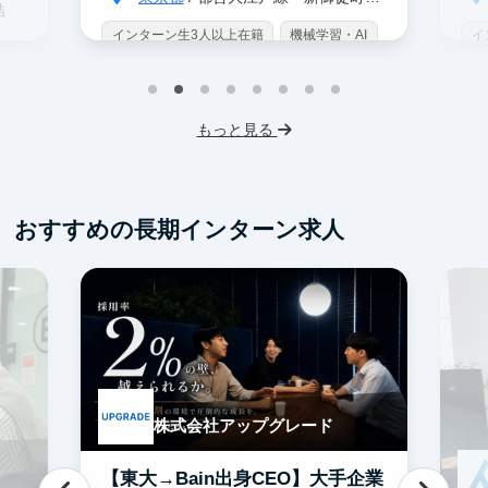
結
インターン生3人以上在籍
機械学習・AI
イ
データサイエンス
未経験OK
IT業界
W
スタートアップ
交通費支給
未
プ
もっと見る
服
おすすめの長期インターン求人
株式会社アップグレード
【東大→Bain出身CEO】大手企業