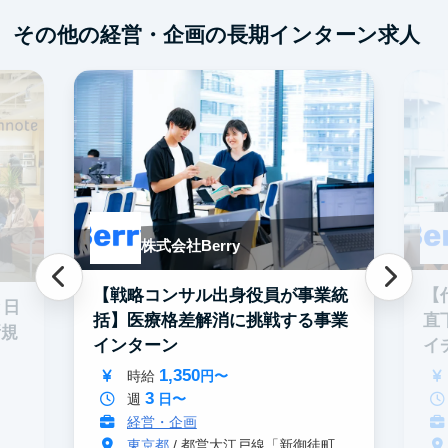
SNSマーケティング
機械学習・AI
その他の経営・企画の長期インターン求人
未経験OK
IT業界
ゲーム業界
スタートアップ
土日勤務可
フレックス勤務
服装髪型自由
交通費支給
株式会社Berry
【戦略コンサル出身役員が事業統
【
と日
括】医療格差解消に挑戦する事業
直
新規
インターン
イ
ン
1,350
時給
円〜
3
週
日〜
経営・企画
東京都
/ 都営大江戸線「新御徒町駅」 A4出口 徒歩3分