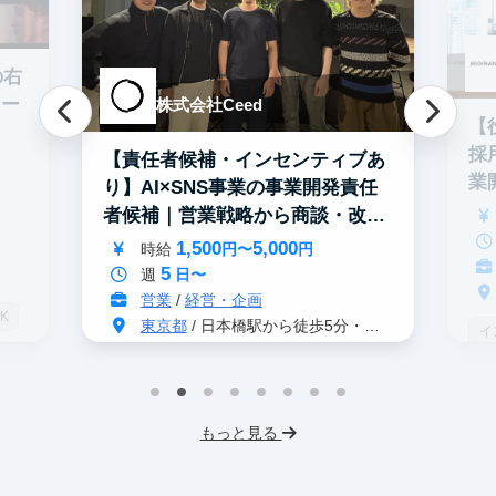
の右
ター
株式会社Ceed
【
採
【責任者候補・インセンティブあ
業
り】AI×SNS事業の事業開発責任
者候補｜営業戦略から商談・改善
まで
1,500
5,000
時給
円〜
円
5
週
日〜
営業
/
経営・企画
K
東京都
/ 日本橋駅から徒歩5分・茅場町駅から徒歩2分
イ
グローバル事業
S
インターン生3人以上在籍
人
もっと見る
英語力を活かせる
事業立案
土
Webマーケティング
服