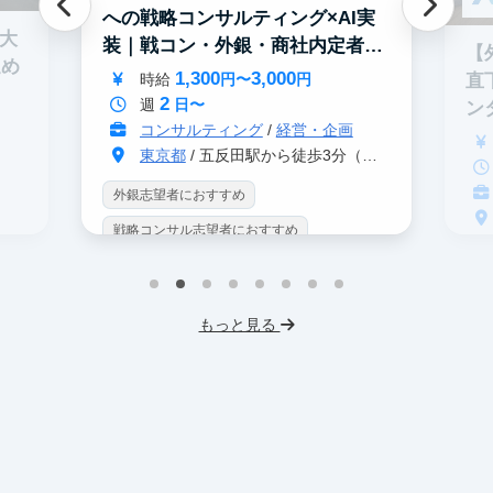
への戦略コンサルティング×AI実
0大
装｜戦コン・外銀・商社内定者多
【
進め
数
1,300
3,000
直
時給
円〜
円
2
週
日〜
ン
コンサルティング
/
経営・企画
東京都
/ 五反田駅から徒歩3分（大崎駅から徒歩8分）
外銀志望者におすすめ
戦略コンサル志望者におすすめ
戦
インターン生10人以上在籍
イ
プロダクトマネジメント
事業立案
もっと見る
英
機械学習・AI
データサイエンス
V
未経験OK
IT業界
人材業界
土
スタートアップ
土日勤務可
服
フレックス勤務
東大卒社長
服装髪型自由
交通費支給