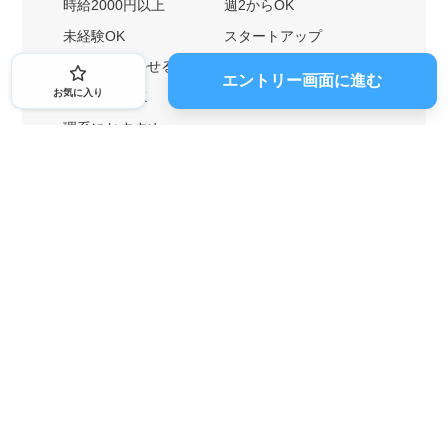
時給2000円以上
週2からOK
未経験OK
スタートアップ
英語力を活かせる
土日勤務可
エントリー画面に進む
お気に入り
1ヶ月からOK
文系におすすめ
理系におすすめ
内定者の特徴から探す
外銀に内定者を輩出
戦略コンサルに内定者を輩出
総合商社に内定者を輩出
GAFAに内定者を輩出
起業家を輩出
業界・キーワードから探す