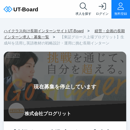
求人を探す
ログイン
無料登録
ハイクラス向け長期インターンサイトUT-Board
経営・企画の長期
インターン求人・募集一覧
【東証グロース上場プログリット】生
成AIを活用し英語教材の戦略設計・運用に挑む長期インターン
現在募集を停止しています
株式会社プログリット