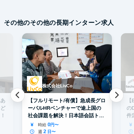
フレックス勤務
東大卒社長
服装髪型自由
交通費支給
その他のその他の長期インターン求人
株式会社LivCo
いあ
【フルリモート/有償】急成長グロ
【
など
ーバルHRベンチャーで途上国の
の
ン！
社会課題を解決！日本語会話トレ
件
ーナー
0
時給
円〜
2
週
日〜