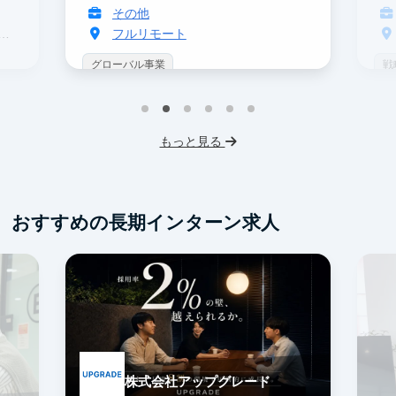
その他
フルリモート
グローバル事業
戦
インターン生3人以上在籍
未経験OK
イ
人材業界
スタートアップ
I
もっと見る
土日勤務可
服装髪型自由
フ
交通費支給
交
おすすめの長期インターン求人
株式会社アップグレード