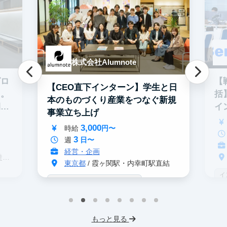
株式会社Alumnote
グロ
【
【CEO直下インターン】学生と日
る。
括
本のものづくり産業をつなぐ新規
期イ
イ
事業立ち上げ
3,000
時給
円〜
3
週
日〜
経営・企画
分
東京都
/ 霞ヶ関駅・内幸町駅直結
イ
戦略コンサル志望者におすすめ
デ
インターン生10人以上在籍
事業立案
ス
機械学習・AI
IT業界
スタートアップ
もっと見る