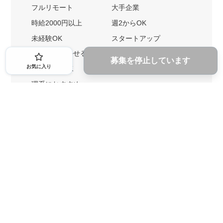
フルリモート
大手企業
時給2000円以上
週2からOK
未経験OK
スタートアップ
英語力を活かせる
土日勤務可
募集を停止しています
お気に入り
1ヶ月からOK
文系におすすめ
理系におすすめ
内定者の特徴から探す
外銀に内定者を輩出
戦略コンサルに内定者を輩出
総合商社に内定者を輩出
GAFAに内定者を輩出
起業家を輩出