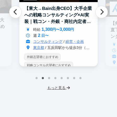
【東大→Bain出身CEO】大手企業
への戦略コンサルティング×AI実
0大
装｜戦コン・外銀・商社内定者多
【
進め
数
1,300
3,000
直
時給
円〜
円
2
週
日〜
ン
コンサルティング
/
経営・企画
東京都
/ 五反田駅から徒歩3分（大崎駅から徒歩8分）
外銀志望者におすすめ
戦略コンサル志望者におすすめ
戦
インターン生10人以上在籍
イ
プロダクトマネジメント
事業立案
もっと見る
英
機械学習・AI
データサイエンス
V
未経験OK
IT業界
人材業界
土
スタートアップ
土日勤務可
服
フレックス勤務
東大卒社長