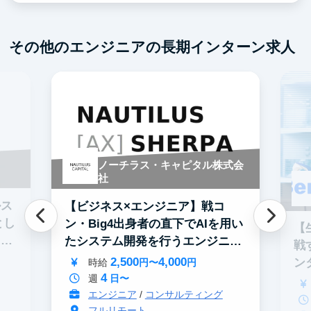
その他のエンジニアの長期インターン求人
ノーチラス・キャピタル株式会
社
ルス
【ビジネス×エンジニア】戦コ
とし
ン・Big4出身者の直下でAIを用い
【
て担
たシステム開発を行うエンジニア
戦
募集！
2,500
4,000
ン
時給
円〜
円
4
週
日〜
エンジニア
/
コンサルティング
フルリモート