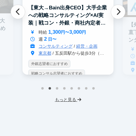
【東大→Bain出身CEO】大手企業
への戦略コンサルティング×AI実
0大
装｜戦コン・外銀・商社内定者多
【
進め
数
1,300
3,000
直
時給
円〜
円
2
週
日〜
ン
コンサルティング
/
経営・企画
東京都
/ 五反田駅から徒歩3分（大崎駅から徒歩8分）
外銀志望者におすすめ
戦略コンサル志望者におすすめ
戦
インターン生10人以上在籍
イ
プロダクトマネジメント
事業立案
もっと見る
英
機械学習・AI
データサイエンス
V
未経験OK
IT業界
人材業界
土
スタートアップ
土日勤務可
服
フレックス勤務
東大卒社長