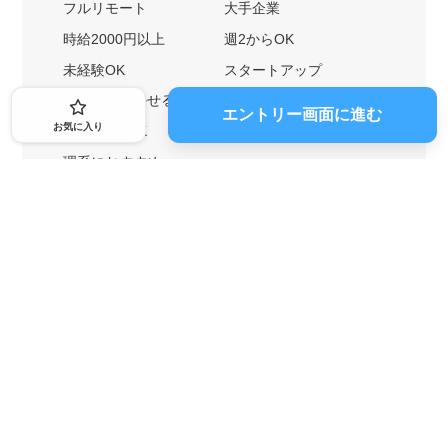
フルリモート
大手企業
時給2000円以上
週2からOK
未経験OK
スタートアップ
英語力を活かせる
土日勤務可
エントリー画面に進む
お気に入り
1ヶ月からOK
文系におすすめ
理系におすすめ
内定者の特徴から探す
外銀に内定者を輩出
戦略コンサルに内定者を輩出
総合商社に内定者を輩出
GAFAに内定者を輩出
起業家を輩出
業界・キーワードから探す