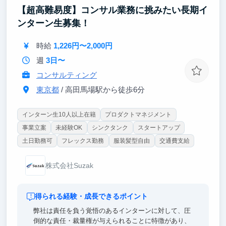
【超高難易度】コンサル業務に挑みたい長期イ
【ポイント③｜新規事業の最前線に触れる】
クライアント企業の既存サービスを改善するだけでな
ンターン生募集！
く、新規事業の受容性検証にも携わります。市場のト
レンドを肌で感じながら、コンサルティングの本質を
時給
1,226円〜2,000円
学ぶことができます。
週
3日〜
コンサルティング
東京都
/ 高田馬場駅から徒歩6分
インターン生10人以上在籍
プロダクトマネジメント
事業立案
未経験OK
シンクタンク
スタートアップ
土日勤務可
フレックス勤務
服装髪型自由
交通費支給
株式会社Suzak
得られる経験・成長できるポイント
弊社は責任を負う覚悟のあるインターンに対して、圧
倒的な責任・裁量権が与えられることに特徴があり、