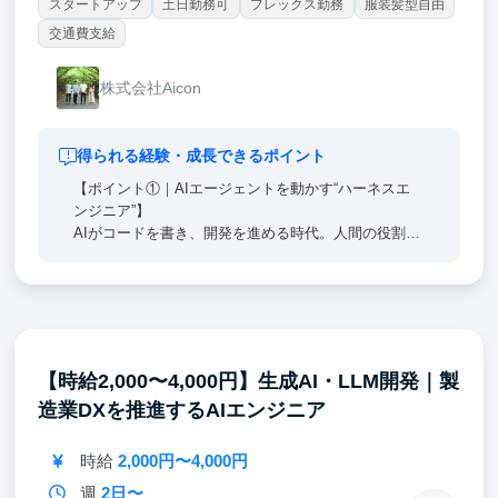
スタートアップ
土日勤務可
フレックス勤務
服装髪型自由
交通費支給
株式会社Aicon
得られる経験・成長できるポイント
【ポイント①｜AIエージェントを動かす“ハーネスエ
ンジニア”】
AIがコードを書き、開発を進める時代。人間の役割は
「コードを書くこと」ではなく、AIが安全かつ高品質
に開発できる環境を設計することです。
【ポイント②｜学生起業→上場を経験した代表直下】
代表の大川は学生時代に起業した会社を上場させた経
験を持つ連続起業家。事業の立ち上げを、創業者のす
【時給2,000〜4,000円】生成AI・LLM開発｜製
ぐそばで体感できます。
造業DXを推進するAIエンジニア
【ポイント③｜優秀なエンジニアと開発】
メガベンチャーで働く、高い技術力を持つメンバーが
時給
2,000円〜4,000円
副業で参画しています。優秀なエンジニアと直接議論
週
2日〜