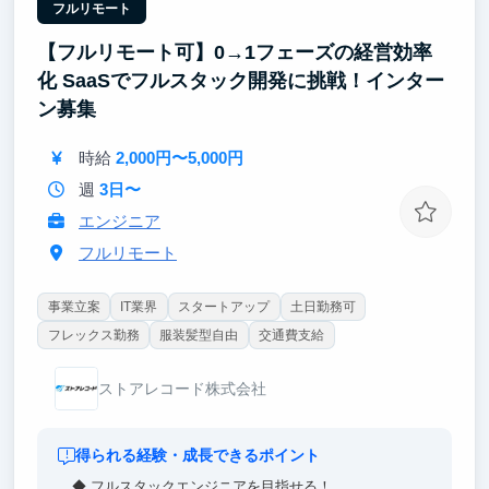
業界特化LLMやRAG構築、数理最適化など多彩なテー
フルリモート
マに取り組めます。モデル実装からMLOps基盤の構築
【フルリモート可】0→1フェーズの経営効率
まで研究開発の全工程に関わり、スキルの幅を拡大。
成果次第ではプロジェクトマネージャーとしてチーム
化 SaaSでフルスタック開発に挑戦！インター
を率いる経験も可能です。
ン募集
時給
2,000円〜5,000円
週
3日〜
エンジニア
フルリモート
事業立案
IT業界
スタートアップ
土日勤務可
フレックス勤務
服装髪型自由
交通費支給
ストアレコード株式会社
得られる経験・成長できるポイント
◆ フルスタックエンジニアを目指せる！