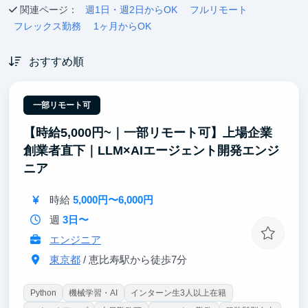
関連ページ：
週1日・週2日からOK
フルリモート
フレックス勤務
1ヶ月からOK
おすすめ順
一部リモート可
【時給5,000円~｜一部リモート可】上場企業
創業者直下｜LLM×AIエージェント開発エンジ
ニア
時給
5,000円〜6,000円
週
3日〜
エンジニア
東京都
/ 恵比寿駅から徒歩7分
Python
機械学習・AI
インターン生3人以上在籍