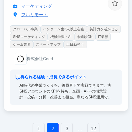
マーケティング
フルリモート
グローバル事業
インターン生3人以上在籍
英語力を活かせる
SNSマーケティング
機械学習・AI
未経験OK
IT業界
ゲーム業界
スタートアップ
土日勤務可
株式会社Ceed
得られる経験・成長できるポイント
AI時代の事業づくりを、役員直下で実戦できます。実
SNSアカウントのKPIを持ち、企画・AIへの指示設
計・投稿・分析・改善まで担当。単なるSNS運用では
なく、「AIエージェントを使って事業の数字を伸ばす
側」の経験を積めます。起業・事業開発・マーケティ
ング・AI領域で企業・就職したい人に向いています。
1
2
3
…
12