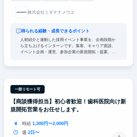
株式会社ミギナナメウエ
得られる経験・成長できるポイント
人材紹介と連動した採用イベント事業を、企画段階か
ら立ち上げるインターンです。集客、キャリア面談、
イベント企画・運営、参加企業の新規開拓・提案、数
値分析、改善までを一気通貫で経験できます。取締役
や事業責任者と直接議論し、「誰を集めるか」「企業
が参加したくなる企画は何か」「どう継続的な売上に
つなげるか」といった事業の根幹から考えます。営
業・マーケティング・企画・採用を横断して学べるた
め、将来起業したい方や、事業開発・コンサル・人材
一部リモート可
業界を志望する方に最適です。成果次第では、学生チ
【商談獲得担当】初心者歓迎！歯科医院向け新
ームのマネジメントやイベント事業全体の責任者もお
任せします。
規開拓営業をお任せします。
時給
1,300円〜2,000円
週
2日〜