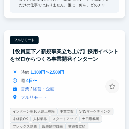
だけの仕事ではありません。誰に、何を、どのチャネ
ルで提案すれば売れるのか。その仮説を立て、実行
し、数字で勝ち筋をつくる所から担当します。顧客セ
グメント設計、企業リサーチ、リスト作成、接点創
出、ヒアリング、提案、商談、CRM管理、KPI分析、
改善まで一気通貫で経験できます。さらにAIエージェ
ントを営業リサーチや文面作成、顧客分析、フォロー
フルリモート
へ組み込み、営業組織を強くする仕組みづくりにも挑
【役員直下／新規事業立ち上げ】採用イベント
戦できます。成果を出せば業界や営業チャネルのオー
ナー、事業開発責任者に近い役割まで任せます。
をゼロからつくる事業開発インターン
時給
1,300円〜2,500円
週
4日〜
営業
/
経営・企画
フルリモート
インターン生10人以上在籍
事業立案
SNSマーケティング
未経験OK
人材業界
スタートアップ
土日勤務可
フレックス勤務
服装髪型自由
交通費支給