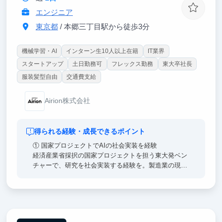
しながら成長できる環境です。
エンジニア
東京都
/ 本郷三丁目駅から徒歩3分
機械学習・AI
インターン生10人以上在籍
IT業界
スタートアップ
土日勤務可
フレックス勤務
東大卒社長
服装髪型自由
交通費支給
Airion株式会社
得られる経験・成長できるポイント
① 国家プロジェクトでAIの社会実装を経験
経済産業省採択の国家プロジェクトを担う東大発ベン
チャーで、研究を社会実装する経験を。製造業の現場
にて、要件定義からインフラ構築まで一貫して開発。
高速の仮説検証サイクルを通じ、研究スキルとビジネ
ス視点の両方を磨けます。
② 生成AIなど最先端技術の全工程に挑戦