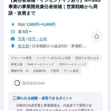
【責任者候補・インセンティブあり】AI×SNS
びているフェーズです。案件が増え、組織と仕組みが
事業の事業開発責任者候補｜営業戦略から商
作られていく過程を、経営メンバーと同じ距離で見ら
れます。技術選定も価格設定も採用も、決まる瞬間に
談・改善まで
立ち会える。将来自分で事業を持ちたい人には、これ
以上ない教材です。
時給
1,500円〜5,000円
週
5日〜
営業
/
経営・企画
東京都
/ 日本橋駅から徒歩5分・茅場町駅から徒歩2分
グローバル事業
インターン生3人以上在籍
英語力を活かせる
事業立案
Webマーケティング
SNSマーケティング
機械学習・AI
未経験OK
IT業界
ゲーム業界
株式会社Ceed
得られる経験・成長できるポイント
AI時代のtoB営業と事業開発を、代表直下で実戦でき
ます。用意されたリストへ決まったトークで電話する