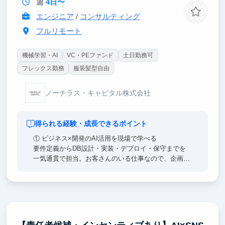
週
4日〜
エンジニア
/
コンサルティング
フルリモート
機械学習・AI
VC・PEファンド
土日勤務可
フレックス勤務
服装髪型自由
ノーチラス・キャピタル株式会社
得られる経験・成長できるポイント
① ビジネス×開発のAI活用を現場で学べる
要件定義からDB設計・実装・デプロイ・保守までを
一気通貫で担当。お客さんのいる仕事なので、企画・
要件定義といったビジネス側の要求を、技術要件に落
とし込む生々しい過程を学べます。全案件がAI活用前
提で市場が求めるAI開発人材を目指せます。
② 事業が急拡大していく過程を、間近で見られる
立ち上げから間もないAI活用支援事業が、今まさに伸