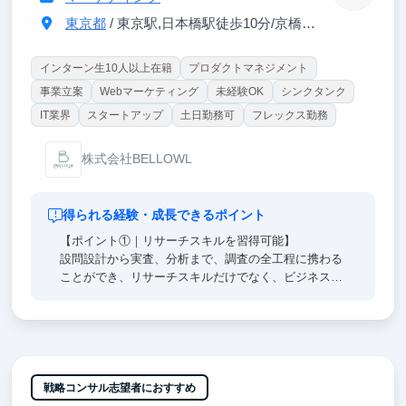
東京都
/ 東京駅,日本橋駅徒歩10分/京橋駅徒歩3分/宝町駅徒歩8分
インターン生10人以上在籍
プロダクトマネジメント
事業立案
Webマーケティング
未経験OK
シンクタンク
IT業界
スタートアップ
土日勤務可
フレックス勤務
株式会社BELLOWL
得られる経験・成長できるポイント
【ポイント①｜リサーチスキルを習得可能】
設問設計から実査、分析まで、調査の全工程に携わる
ことができ、リサーチスキルだけでなく、ビジネスの
根幹を支える思考力も鍛えられます。
【ポイント②｜企業の意思決定を支援】
大手企業がクライアントの案件にも関わることができ
ます。学生のうちから企業の意思決定に貢献でき、責
任ある実務経験を積むことが可能です。
戦略コンサル志望者におすすめ