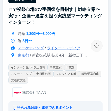
ITで祝祭市場のV字回復を目指す｜戦略立案〜
実行・企画〜運営を担う実践型マーケティング
インターン！
時給
1,300円〜3,000円
週
3日〜
マーケティング
/
ライター・メディア
東京都
/ 新宿御苑駅 徒歩4分 新宿三丁目駅 徒歩6分
インターン生3人以上在籍
事業立案
IT業界
スタートアップ
土日勤務可
フレックス勤務
服装髪型自由
交通費支給
株式会社TAIAN
得られる経験・成長できるポイント