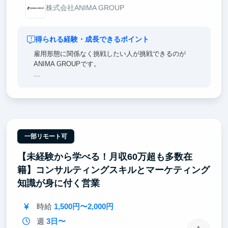
株式会社ANIMA GROUP
得られる経験・成長できるポイント
雇用形態に関係なく挑戦したい人が挑戦できるのが
ANIMA GROUPです。
・新しいシステムの要件を満たすためにはどのような
手段を用いるか？
・採用内定率を向上させるためにはどんなターゲット
に何を訴求するべきか？
など、実行に必要な様々な要素を自ら考え、調査し、
必要な成果をインターンに出していただいています。
一部リモート可
【未経験から学べる！月収60万超も多数在
そのような背景からANIMA GROUPに関わったインタ
ーンは、
籍】コンサルティングスキルとマーケティング
以下のような成長実績を持って社会で活躍いただいて
知識が身に付く営業
います。
・大手企業への内定（Google、カバー、リクルート、
時給
1,500円〜2,000円
博報堂など）
・プロジェクトリーダーへの抜擢
週
3日〜
・学生起業