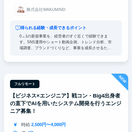
株式会社WAKUMIND
得られる経験・成長できるポイント
0→1の新規事業を、経営者のすぐ近くで経験できま
す。SNS運用やショート動画企画、トレンド分析、市
場調査、ブランドづくりなど、事業を成長させるため
に必要な実践的なマーケティングスキルを身につけら
れます。自分で調査・企画した内容が実際の施策とし
て採用され、成果まで見届けられる環境です。就職活
動や将来のキャリアでも強みとなる「考える力」と
NEW
「実行力」が身につきます。
フルリモート
【ビジネス×エンジニア】戦コン・Big4出身者
の直下でAIを用いたシステム開発を行うエンジ
ニア募集！
時給
2,500円〜4,000円