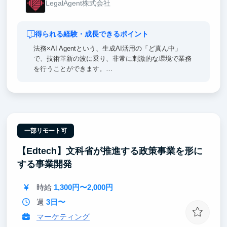
LegalAgent株式会社
得られる経験・成長できるポイント
法務×AI Agentという、生成AI活用の「ど真ん中」
で、技術革新の波に乗り、非常に刺激的な環境で業務
を行うことができます。
シード期のスタートアップにて圧倒的に成長したい方
にフィットする環境です。
ANRI・BoostCapitalから、シードラウンドにて資金調
達済みです。
一部リモート可
【Edtech】文科省が推進する政策事業を形に
する事業開発
時給
1,300円〜2,000円
週
3日〜
マーケティング