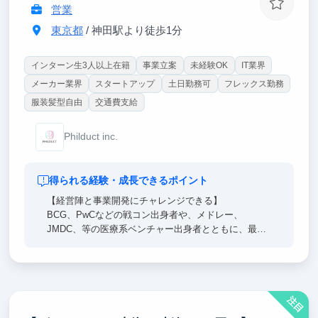
営業
東京都
/ 神田駅より徒歩1分
インターン生3人以上在籍
事業立案
未経験OK
IT業界
メーカー業界
スタートアップ
土日勤務可
フレックス勤務
服装髪型自由
交通費支給
Philduct inc.
得られる経験・成長できるポイント
【経営陣と事業開発にチャレンジできる】
BCG、PwCなどの戦コン出身者や、メドレー、
JMDC、等の医療系ベンチャー出身者とともに、最先
端のAI×医療領域の新規開拓営業に取り組むことがで
きます。
実際の商談から数値管理まで幅広い裁量権をお任せし
ます。
注目