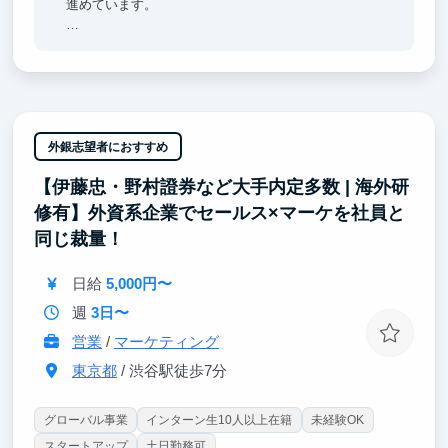
進めています。
世界トップレベルのリサーチャーと共に、最新の技術
を用いてこれまでにない配信・体験をつくっていく場
所です。
世の中の常識にいい意味でとらわれずにさまざまなこ
とに挑戦できます。ここで身につけた人脈や経験は今
外銀志望者におすすめ
後のビジネスパーソンとしての経験に活きるはずで
【伊藤忠・野村證券など大手内定多数 | 海外研
す。
修有】外資系企業でセールス×マーケを社員と
同じ裁量！
日給
5,000円〜
週
3日〜
営業
/
マーケティング
東京都
/ 渋谷駅徒歩7分
グローバル事業
インターン生10人以上在籍
未経験OK
スタートアップ
土日勤務可