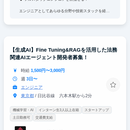
エンジニアとしてあらゆる分野や技術スタックを経験
でき、スキルを幅広く習得できます。
◆ 0→1 フェーズのプロダクトで開発経験を積める！
弊社が提供するストアレコードはようやく正式版をリ
リースし、これから本格的に市場にさせていくフェー
【生成AI】Fine Tuning&RAGを活用した法務
ズです。スクラッチで実装しながらプロダクト開発の
関連AIエージェント開発者募集！
流れを0から学べるため、エンジニアとして貴重な経
験を積むことができます。
時給
1,500円〜3,000円
週
3日〜
エンジニア
東京都
/ 日比谷線 六本木駅から2分
機械学習・AI
インターン生3人以上在籍
スタートアップ
土日勤務可
交通費支給