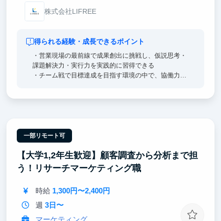
株式会社LIFREE
得られる経験・成長できるポイント
・営業現場の最前線で成果創出に挑戦し、仮説思考・
課題解決力・実行力を実践的に習得できる
・チーム戦で目標達成を目指す環境の中で、協働力や
リーダーシップを磨ける
・成果次第でインターン生でもチーム運営や後輩育成
など高い裁量の役割を担える
・経営陣との距離が近く、事業戦略や意思決定プロセ
スを間近で学べる
一部リモート可
【大学1,2年生歓迎】顧客調査から分析まで担
う！リサーチマーケティング職
時給
1,300円〜2,400円
週
3日〜
マーケティング