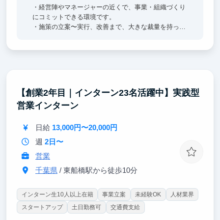
・経営陣やマネージャーの近くで、事業・組織づくり
にコミットできる環境です。
・施策の立案〜実行、改善まで、大きな裁量を持って
課題解決に必要な幅広い経験が積めます。
・マーケティング以外に、営業力やマネジメント力な
どのスキル向上が期待できます。
・組織規模が小さいため、個人成長が会社成長にダイ
レクトに影響する環境です。
・縮小市場と言われる婚礼業界のV字回復を目指し、
【創業2年目｜インターン23名活躍中】実践型
本気でマーケットメイクに挑戦できます。
営業インターン
・エンジニア/デザイナーとの距離が近く、様々な職
種のメンバーと一緒に仕事ができる環境です。
日給
13,000円〜20,000円
週
2日〜
営業
千葉県
/ 東船橋駅から徒歩10分
インターン生10人以上在籍
事業立案
未経験OK
人材業界
スタートアップ
土日勤務可
交通費支給