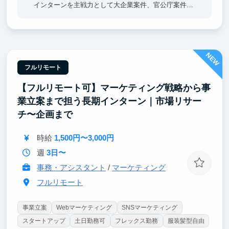
インターンを主戦力として大企業案件、官公庁案件を
納品するおそらく日本で唯一のコンサルティング会社
です。
弊社のインターンで圧倒的な責任・裁量とともに業務
NEW
に取り組むことで、多くのインターン生が「社会経験
のない一般的な大学生」から「日系大手、外資系企業
フルリモート
において同期トップレベルとなるビジネスマン」へと
【フルリモート可】マーケティング戦略から事
成長してきた実績があります。
業立案まで担う長期インターン｜市場リサー
チ〜企画まで
時給
1,500円〜3,000円
週
3日〜
事務・アシスタント
/
マーケティング
フルリモート
事業立案
Webマーケティング
SNSマーケティング
スタートアップ
土日勤務可
フレックス勤務
服装髪型自由