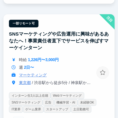
ウントで公開され、再生数や視聴維持率として結果が
返ってくるため、AIを使って人を惹きつけるクリエイ
ティブ力が身につきます。
注目
一部リモート可
SNSマーケティングや広告運用に興味があるあ
なたへ！事業責任者直下でサービスを伸ばすマ
ーケインターン
時給
1,226円〜3,000円
週
2日〜
マーケティング
東京都
/ 渋谷駅から徒歩5分 / 神泉駅から徒歩3分
インターン生3人以上在籍
Webマーケティング
SNSマーケティング
広告
機械学習・AI
未経験OK
IT業界
ゲーム業界
スタートアップ
土日勤務可