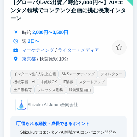
【グローバルVC出資／時給2,000円〜】AI×エ
ンタメ領域でコンテンツ企画に挑む長期インタ
ーン
時給
2,000円〜3,500円
週
2日〜
マーケティング
/
ライター・メディア
東京都
/ 秋葉原駅 10分
インターン生3人以上在籍
SNSマーケティング
ディレクター
機械学習・AI
未経験OK
IT業界
スタートアップ
土日勤務可
フレックス勤務
服装髪型自由
Shizuku AI Japan合同会社
得られる経験・成長できるポイント
Shizukuではエンタメ×AI領域でAIコンパニオン開発を