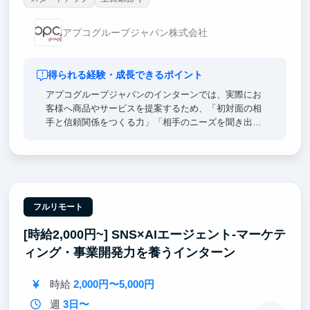
アプコグループジャパン株式会社
得られる経験・成長できるポイント
アプコグループジャパンのインターンでは、実際にお
客様へ商品やサービスを提案するため、「初対面の相
手と信頼関係をつくる力」「相手のニーズを聞き出す
力」「分かりやすく伝える力」が身につきます。ま
た、目標に対して行動量や結果を振り返ることで、課
題発見力や改善力も鍛えられます。経験を積むと、新
人のサポートやチーム運営にも挑戦でき、リーダーシ
ップやマネジメントも学べます。就活では「売上を伸
ばした」「チームを育成した」など、行動と成果を数
フルリモート
字で話せるため、他の学生との差別化につながりま
[時給2,000円~] SNS×AIエージェント-マーケテ
す。これらの力は、営業職だけでなく、企画・人事・
接客・起業など、どの仕事でも成果を出す土台になり
ィング・事業開発力を養うインターン
ます。
時給
2,000円〜5,000円
週
3日〜