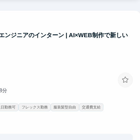
とは何か」を数値で考え抜く力が身につきます。制作だけでなく、チ
ばす経験ができる環境です。
ンジニアのインターン | AI×WEB制作で新しい
8分
土日勤務可
フレックス勤務
服装髪型自由
交通費支給