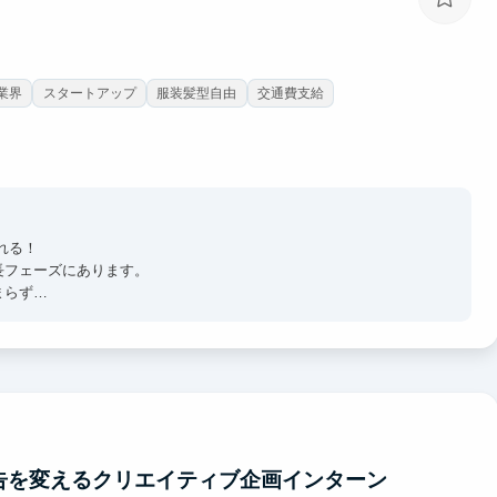
T業界
スタートアップ
服装髪型自由
交通費支給
れる！
長フェーズにあります。
まらず
す。
も挑戦可能です。
視野に
ネススキルです。
広告を変えるクリエイティブ企画インターン
、提案・クロージングの思考を実践的に学び、自ら価値を生み出せ