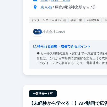
東京都
/ 原宿/明治神宮駅から7分
インターン生10人以上在籍
事業立案
未経験OK
I
株式会社GenAi
得られる経験・成長できるポイント
◆ セールス戦略の立案〜実行まで一気通貫で携わ
当社は、これから本格的に営業部を立ち上げる成
このタイミングで参画することで、営業補助に留
・営業戦略の設計
・商談設計/提案設計
・営業プロセスの仕組み化
といった、営業の中核業務に携わることができま
成果次第ではリーダー・クローザーなどの役割に
一部リモート可
◆ 営業力＝一生使える武器。起業・事業責任者も
営業は、業界や職種を問わず通用する最強のビジ
【未経験から学べる！】AI×動画で
元キーエンス営業からヒアリング力や課題構造化