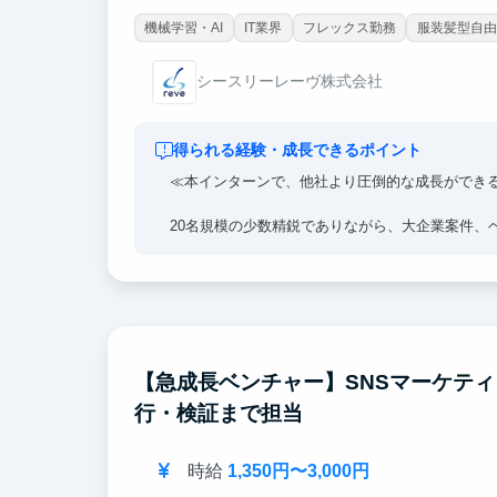
機械学習・AI
IT業界
フレックス勤務
服装髪型自由
シースリーレーヴ株式会社
得られる経験・成長できるポイント
≪本インターンで、他社より圧倒的な成長ができ
20名規模の少数精鋭でありながら、大企業案件、
発案件に関われることが弊社の強みです。
単なる作業者として一部の業務を任されるのでは
AIを活用した要件定義・設計・開発・改善まで関
少人数だからこそ任される範囲は広く、顧客ニー
【急成長ベンチャー】SNSマーケテ
す。思考を止めず、他責にせず、現状を突破する
行・検証まで担当
時給
1,350円〜3,000円