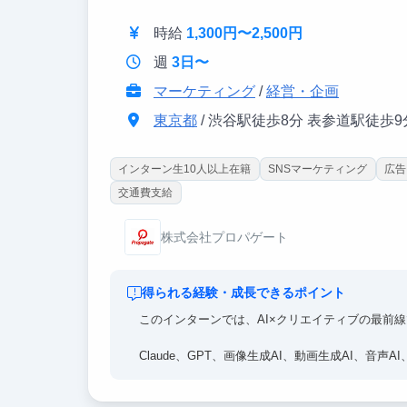
る人材を目指せる環境です。
時給
1,300円〜2,500円
週
3日〜
マーケティング
/
経営・企画
東京都
/ 渋谷駅徒歩8分 表参道駅徒歩9
インターン生10人以上在籍
SNSマーケティング
広告
交通費支給
株式会社プロパゲート
得られる経験・成長できるポイント
このインターンでは、AI×クリエイティブの最前
Claude、GPT、画像生成AI、動画生成AI、音
ーを実務で習得できます。