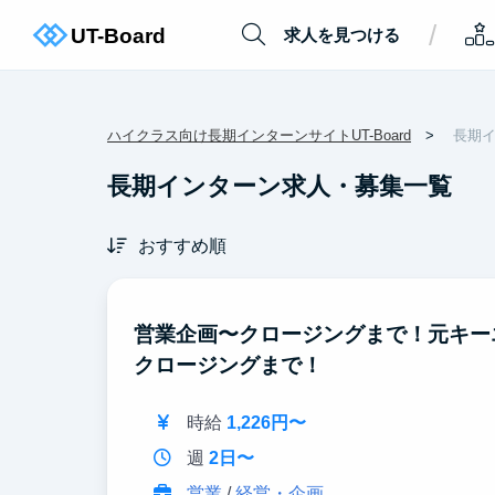
/
求人を見つける
ハイクラス向け長期インターンサイトUT-Board
長期
長期インターン求人・募集一覧
おすすめ順
営業企画〜クロージングまで！元キー
クロージングまで！
時給
1,226円〜
週
2日〜
営業
/
経営・企画