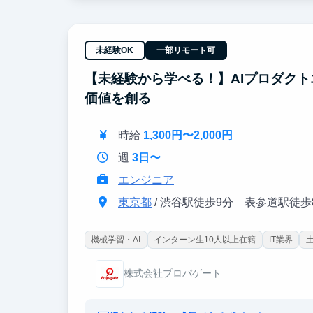
「CPAを下げ、CVを最大化するクリエイティブ
ームを動かすディレクション力も養われます。
代表と直接ディスカッションしながら、事業を伸
未経験OK
一部リモート可
【未経験から学べる！】AIプロダクトエ
価値を創る
時給
1,300円〜2,000円
週
3日〜
エンジニア
東京都
/ 渋谷駅徒歩9分 表参道駅徒歩
機械学習・AI
インターン生10人以上在籍
IT業界
株式会社プロパゲート