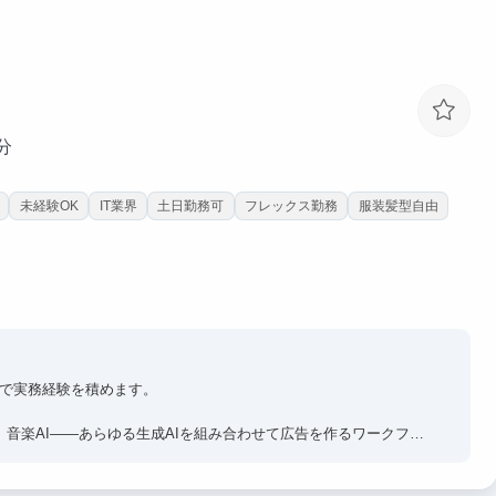
分
未経験OK
IT業界
土日勤務可
フレックス勤務
服装髪型自由
線で実務経験を積めます。
声AI、音楽AI——あらゆる生成AIを組み合わせて広告を作るワークフロ