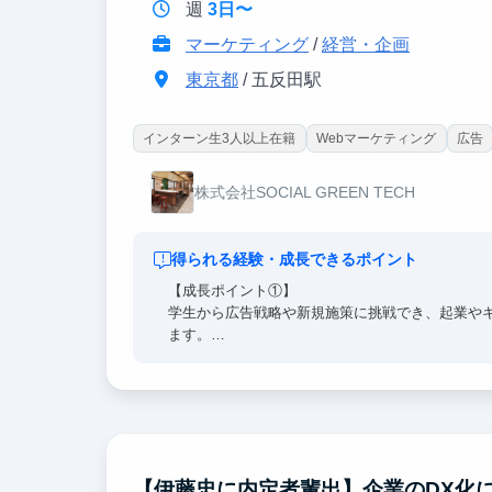
週
3日〜
マーケティング
/
経営・企画
東京都
/ 五反田駅
インターン生3人以上在籍
Webマーケティング
広告
株式会社SOCIAL GREEN TECH
得られる経験・成長できるポイント
【成長ポイント①】
学生から広告戦略や新規施策に挑戦でき、起業や
ます。
【成長ポイント②】
社員数名＋インターン生数名のアットホームかつ
ケーションで実践的なフィードバックを受けられ
【成長ポイント③】
東大・早慶・MARCHなど高学歴の優秀な若手社
できます。
【伊藤忠に内定者輩出】企業のDX化