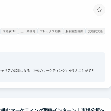
未経験OK
土日勤務可
フレックス勤務
服装髪型自由
交通費支給
キャリアの武器になる「本物のマーケティング」を学ぶことができ
実力主義の組織です。経営陣との距離が近く、フラットなコミュニ
ます。
員やインターン生が多数活躍しており、互いに刺激を受けながら成長
に挑むマーケティング戦略インターン｜市場分析〜