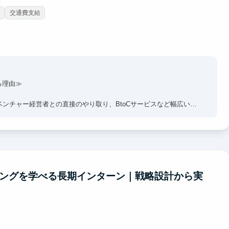
交通費支給
る理由≫
ベンチャー経営者との直接のやり取り、BtoCサービスなど幅広い開
なく、実際の顧客案件に入り、顧客の課題を理解するところから、
わっていただきます。
ズ、ユーザー視点、技術、事業、経営判断まで一気通貫で学べま
ィングを学べる長期インターン｜戦略設計から実
力を磨きたい人にとって、圧倒的に成長できるフィールドです。