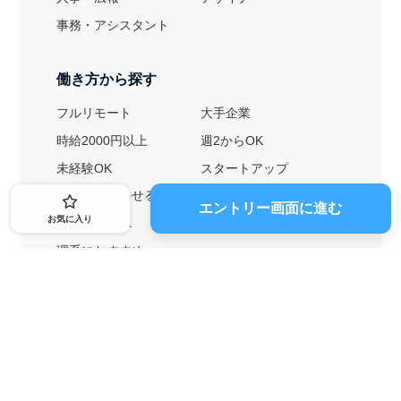
事務・アシスタント
働き方から探す
フルリモート
大手企業
時給2000円以上
週2からOK
未経験OK
スタートアップ
英語力を活かせる
土日勤務可
エントリー画面に進む
お気に入り
1ヶ月からOK
文系におすすめ
理系におすすめ
内定者の特徴から探す
外銀に内定者を輩出
戦略コンサルに内定者を輩出
総合商社に内定者を輩出