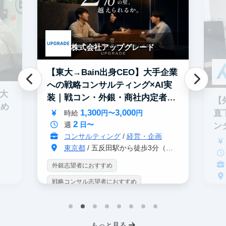
株式会社アップグレード
【東大→Bain出身CEO】大手企業
への戦略コンサルティング×AI実
0大
装｜戦コン・外銀・商社内定者多
【
進め
数
1,300
3,000
直
時給
円〜
円
2
週
日〜
ン
コンサルティング
/
経営・企画
東京都
/ 五反田駅から徒歩3分（大崎駅から徒歩8分）
外銀志望者におすすめ
戦略コンサル志望者におすすめ
戦
インターン生10人以上在籍
イ
プロダクトマネジメント
事業立案
もっと見る