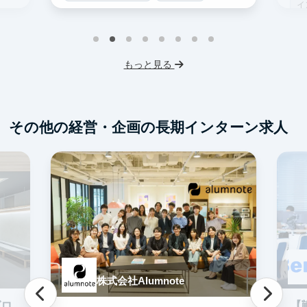
イ
土日勤務可
服装髪型自由
S
交通費支給
I
もっと見る
フ
交
その他の経営・企画の長期インターン求人
株式会社Alumnote
グロ
【