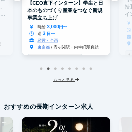
【CEO直下インターン】学生と日
る。
括
本のものづくり産業をつなぐ新規
期イ
イ
事業立ち上げ
3,000
時給
円〜
3
週
日〜
経営・企画
分
東京都
/ 霞ヶ関駅・内幸町駅直結
イ
戦略コンサル志望者におすすめ
デ
インターン生10人以上在籍
事業立案
ス
機械学習・AI
IT業界
スタートアップ
もっと見る
フレックス勤務
東大卒社長
服装髪型自由
交通費支給
おすすめの長期インターン求人