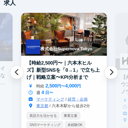
求人
株式会社Supernova Tokyo
【時給2,500円〜｜六本木ヒル
エイ
ズ】新型SNSを「0→1」で立ち上
れな
【
げ｜戦略立案〜KPI分析まで
イテ
ウ
2,500
4,000
時給
円〜
円
ノ
4
週
日〜
マーケティング
/
経営・企画
東京都
/ 六本木駅から徒歩2分
英語力を活かせる
事業立案
SNSマーケティング
未経験OK