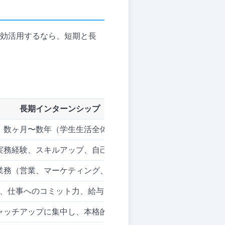
ト・
と
デメ
は？
リッ
効活用するなら、短期と長
メ
トを
リ
徹底
解
ッ
説。
ト・
ま
デ
た、
長期インターンシップ
長期
メ
イン
数ヶ月〜数年（学生生活全体）
リ
ター
ッ
ンを
実務経験、スキルアップ、自己成長
ト・
始め
業務（営業、マーケティング、開発など）
る前
注
に知
、仕事へのコミット力、給与、圧倒的な成長
意
って
点・
おき
ャッチアップに集中し、本格的な実務に入る
たい