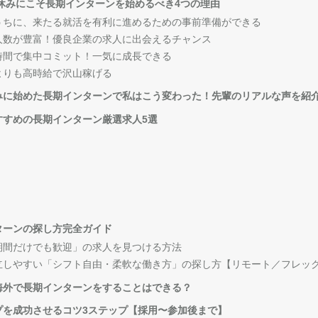
春休みにこそ長期インターンを始めるべき4つの理由
うちに、来たる就活を有利に進めるための事前準備ができる
人数が豊富！優良企業の求人に出会えるチャンス
時間で集中コミット！一気に成長できる
よりも高時給で沢山稼げる
みに始めた長期インターンで私はこう変わった！先輩のリアルな声を紹
すすめの長期インターン厳選求人5選
ターンの探し方完全ガイド
期間だけでも歓迎」の求人を見つける方法
立しやすい「シフト自由・柔軟な働き方」の探し方【リモート／フレッ
海外で長期インターンをすることはできる？
プを成功させるコツ3ステップ【採用〜参加後まで】