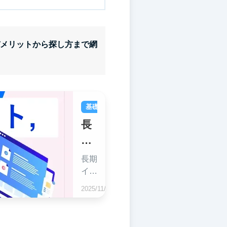
メリットから探し方まで網
基礎ガイド
長期インターン
長
期
イ
長期
ン
イン
ター
タ
2025/11/02
ンの
ー
メリ
ン
ッ