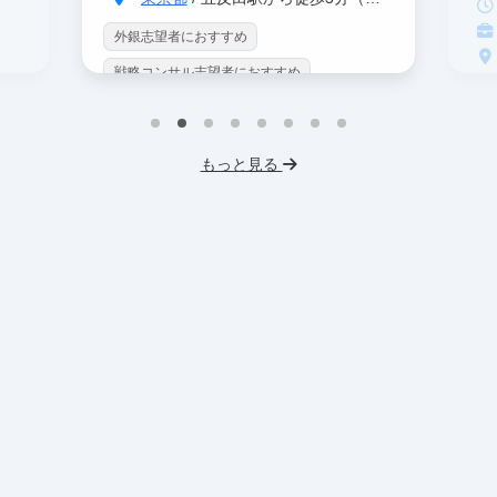
外銀志望者におすすめ
戦略コンサル志望者におすすめ
戦
インターン生10人以上在籍
イ
プロダクトマネジメント
事業立案
もっと見る
英
機械学習・AI
データサイエンス
V
未経験OK
IT業界
人材業界
土
スタートアップ
土日勤務可
服
フレックス勤務
東大卒社長
服装髪型自由
交通費支給