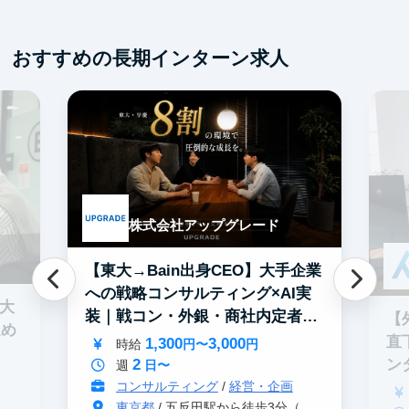
スタートアップ
土日勤務可
フレックス勤務
服装髪型自由
おすすめの長期インターン求人
交通費支給
株式会社アップグレード
【東大→Bain出身CEO】大手企業
への戦略コンサルティング×AI実
0大
装｜戦コン・外銀・商社内定者多
【
進め
数
直
1,300
3,000
時給
円〜
円
2
ン
週
日〜
コンサルティング
/
経営・企画
東京都
/ 五反田駅から徒歩3分（大崎駅から徒歩8分）