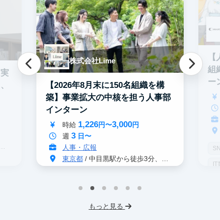
【
株式会社Lime
組
・実
ー
【2026年8月末に150名組織を構
う、
築】事業拡大の中核を担う人事部
インターン
1,226
3,000
時給
円〜
円
3
週
日〜
人事・広報
S
東京都
/ 中目黒駅から徒歩3分、恵比寿駅から徒歩10分
I
インターン生10人以上在籍
服
プロダクトマネジメント
事業立案
もっと見る
テレアポ
未経験OK
不動産業界