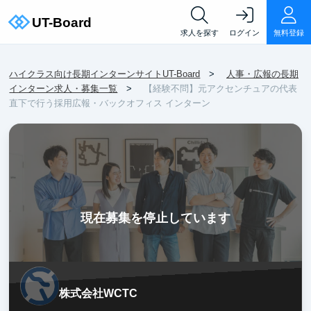
求人を探す
ログイン
無料登録
ハイクラス向け長期インターンサイトUT-Board
人事・広報の長期
インターン求人・募集一覧
【経験不問】元アクセンチュアの代表
直下で行う採用広報・バックオフィス インターン
現在募集を停止しています
株式会社WCTC