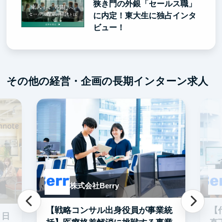
狭き門の外銀「セールス職」
に内定！東大生に独占インタ
ビュー！
その他の経営・企画の長期インターン求人
株式会社Berry
【戦略コンサル出身役員が事業統
【
と日