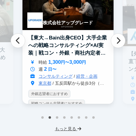
株式会社アップグレード
【東大→Bain出身CEO】大手企業
への戦略コンサルティング×AI実
0大
装｜戦コン・外銀・商社内定者多
【
進め
数
直
1,300
3,000
時給
円〜
円
2
ン
週
日〜
コンサルティング
/
経営・企画
東京都
/ 五反田駅から徒歩3分（大崎駅から徒歩8分）
外銀志望者におすすめ
戦略コンサル志望者におすすめ
戦
インターン生10人以上在籍
イ
プロダクトマネジメント
事業立案
もっと見る
英
機械学習・AI
データサイエンス