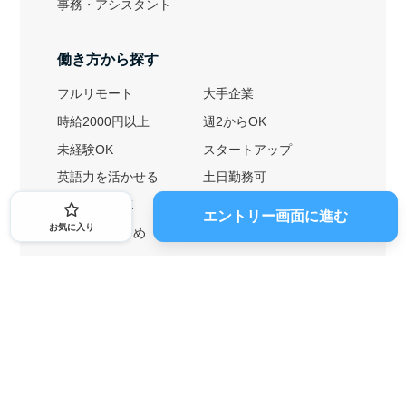
事務・アシスタント
働き方から探す
フルリモート
大手企業
時給2000円以上
週2からOK
未経験OK
スタートアップ
英語力を活かせる
土日勤務可
1ヶ月からOK
文系におすすめ
エントリー画面に進む
お気に入り
理系におすすめ
内定者の特徴から探す
外銀に内定者を輩出
戦略コンサルに内定者を輩出
総合商社に内定者を輩出