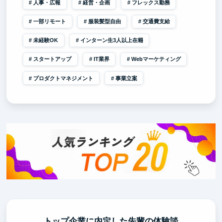
人事・広報
経営・企画
フレックス勤務
一部リモート
服装髪型自由
交通費支給
未経験OK
インターン生3人以上在籍
スタートアップ
IT業界
Webマーケティング
プロダクトマネジメント
事業立案
トップ企業に内定した先輩の体験談