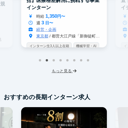
括】医療格差解消に挑戦する事業
直
新規
インターン
イ
ン
1,350
時給
円〜
3
週
日〜
経営・企画
東京都
/ 都営大江戸線「新御徒町駅」 A4出口 徒歩3分
結
インターン生3人以上在籍
機械学習・AI
イ
データサイエンス
未経験OK
IT業界
W
スタートアップ
交通費支給
未
プ
もっと見る
服
おすすめの長期インターン求人