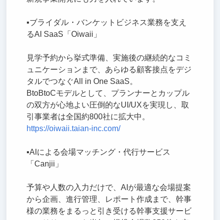
▪ブライダル・バンケットビジネス業務を支え
るAI SaaS「Oiwaii」
見学予約から挙式準備、実施後の継続的なコミ
ュニケーションまで、あらゆる顧客接点をデジ
タルでつなぐAll in One SaaS。
BtoBtoCモデルとして、プランナーとカップル
の双方が心地よい圧倒的なUI/UXを実現し、取
引事業者は全国約800社に拡大中。
https://oiwaii.taian-inc.com/
▪AIによる会場マッチング・代行サービス
「Canjii」
予算や人数の入力だけで、AIが最適な会場提案
から企画、進行管理、レポート作成まで、幹事
様の業務をまるっと引き受ける幹事支援サービ