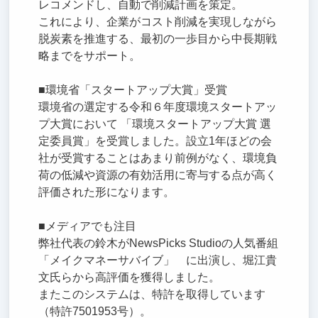
レコメンドし、自動で削減計画を策定。
これにより、企業がコスト削減を実現しながら
脱炭素を推進する、最初の一歩目から中長期戦
略までをサポート。
■環境省「スタートアップ大賞」受賞
環境省の選定する令和６年度環境スタートアッ
プ大賞において 「環境スタートアップ大賞 選
定委員賞」を受賞しました。設立1年ほどの会
社が受賞することはあまり前例がなく、環境負
荷の低減や資源の有効活用に寄与する点が高く
評価された形になります。
■メディアでも注目
弊社代表の鈴木がNewsPicks Studioの人気番組
「メイクマネーサバイブ」 に出演し、堀江貴
文氏らから高評価を獲得しました。
またこのシステムは、特許を取得しています
（特許7501953号）。