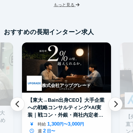
もっと見る
おすすめの長期インターン求人
株式会社アップグレード
【東大→Bain出身CEO】大手企業
への戦略コンサルティング×AI実
0大
装｜戦コン・外銀・商社内定者多
【
進め
数
1,300
3,000
直
時給
円〜
円
2
週
日〜
ン