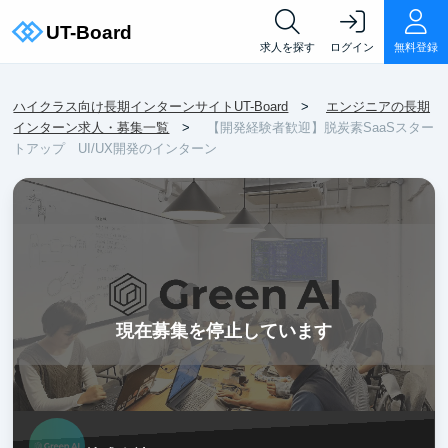
求人を探す
ログイン
無料登録
ハイクラス向け長期インターンサイトUT-Board
エンジニアの長期
インターン求人・募集一覧
【開発経験者歓迎】脱炭素SaaSスター
トアップ UI/UX開発のインターン
現在募集を停止しています