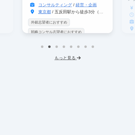
コンサルティング
/
経営・企画
東京都
/ 五反田駅から徒歩3分（大崎駅から徒歩8分）
外銀志望者におすすめ
戦略コンサル志望者におすすめ
戦
インターン生10人以上在籍
イ
プロダクトマネジメント
事業立案
もっと見る
英
機械学習・AI
データサイエンス
V
未経験OK
IT業界
人材業界
土
スタートアップ
土日勤務可
服
フレックス勤務
東大卒社長
服装髪型自由
交通費支給