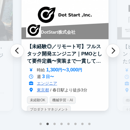
DotStart株式会社
【未経験◎／リモート可】フルス
【
・
タック開発エンジニア｜PMOとし
ン
ジ
て要件定義〜実装まで一貫して担
た
当
募
1,300
3,000
時給
円〜
円
3
週
日〜
エンジニア
東京都
/ 春日駅より徒歩3分
駅
未経験OK
機械学習・AI
機
プロダクトマネジメント
土
インターン生10人以上在籍
土日勤務可
服
フレックス勤務
服装髪型自由