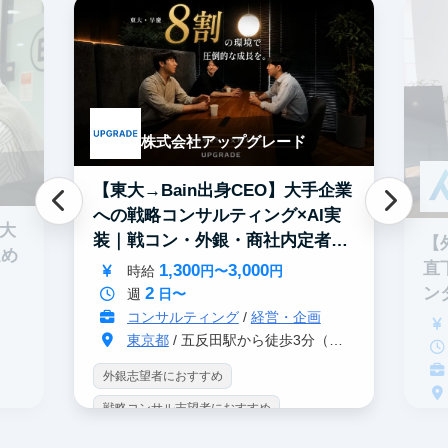
株式会社アップグレード
【東大→Bain出身CEO】大手企業
への戦略コンサルティング×AI実
0大
装｜戦コン・外銀・商社内定者多
【
進め
数
直
1,300
3,000
時給
円〜
円
2
ン
週
日〜
コンサルティング
/
経営・企画
東京都
/ 五反田駅から徒歩3分（大崎駅から徒歩8分）
外銀志望者におすすめ
戦略コンサル志望者におすすめ
戦
インターン生10人以上在籍