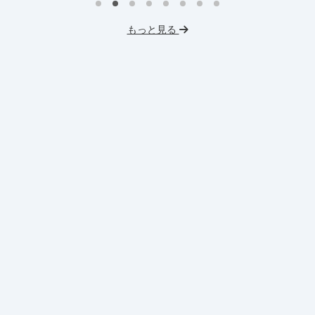
イ
プロダクトマネジメント
事業立案
もっと見る
英
機械学習・AI
データサイエンス
V
未経験OK
IT業界
人材業界
土
スタートアップ
土日勤務可
服
フレックス勤務
東大卒社長
服装髪型自由
交通費支給