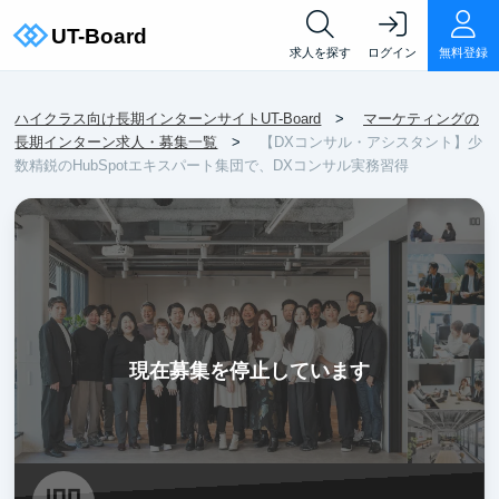
求人を探す
ログイン
無料登録
ハイクラス向け長期インターンサイトUT-Board
マーケティングの
長期インターン求人・募集一覧
【DXコンサル・アシスタント】少
数精鋭のHubSpotエキスパート集団で、DXコンサル実務習得
現在募集を停止しています