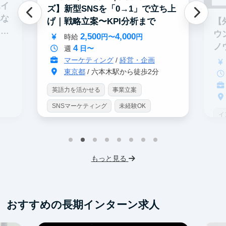
エイ
ズ】新型SNSを「0→1」で立ち上
れな
【
げ｜戦略立案〜KPI分析まで
イテ
ウ
2,500
4,000
時給
円〜
円
ノ
4
週
日〜
マーケティング
/
経営・企画
東京都
/ 六本木駅から徒歩2分
英語力を活かせる
事業立案
SNSマーケティング
未経験OK
イ
土日勤務可
服装髪型自由
S
交通費支給
I
もっと見る
フ
交
おすすめの長期インターン求人