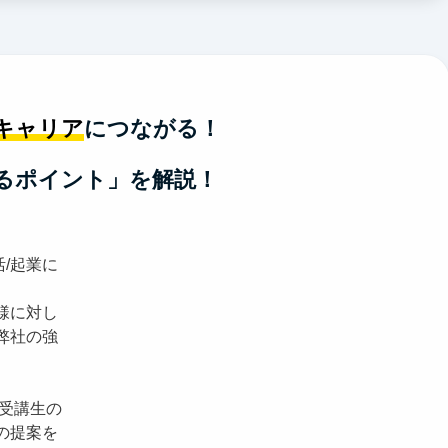
キャリア
につながる！
るポイント」を解説！
活/起業に
様に対し
弊社の強
 受講生の
の提案を