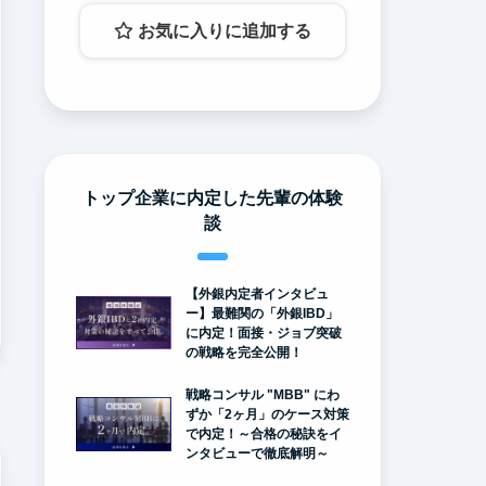
お気に入りに追加する
トップ企業に内定した先輩の体験
談
【外銀内定者インタビュ
ー】最難関の「外銀IBD」
に内定！面接・ジョブ突破
の戦略を完全公開！
戦略コンサル "MBB" にわ
ずか「2ヶ月」のケース対策
で内定！～合格の秘訣をイ
ンタビューで徹底解明～