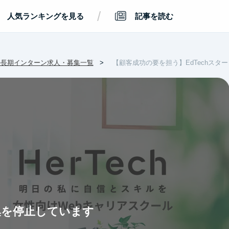
/
人気ランキングを見る
記事を読む
の長期インターン求人・募集一覧
【顧客成功の要を担う】EdTechス
集を停止しています