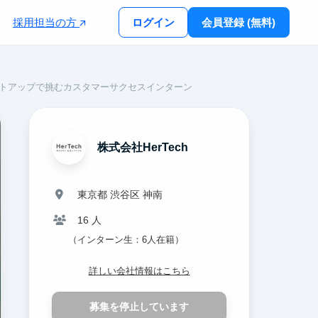
採用担当の方
ログイン
会員登録 (無料)
タートアップで挑むカスタマーサクセスインターン
株式会社HerTech
東京都 渋谷区 神南
16 人
（インターン生：6人在籍）
詳しい会社情報はこちら
募集を停止しています