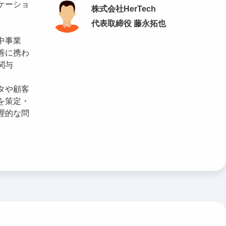
ケーショ
株式会社HerTech
代表取締役 藤永拓也
中事業
善に携わ
関与
タや顧客
を策定・
理的な問