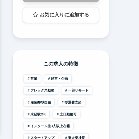
お気に入りに追加する
この求人の特徴
営業
経営・企画
フレックス勤務
一部リモート
服装髪型自由
交通費支給
未経験OK
土日勤務可
インターン生3人以上在籍
スタートアップ
東大卒社長