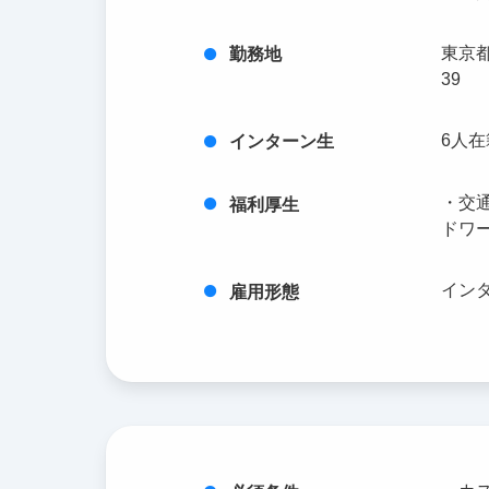
東京都
勤務地
39
6人在
インターン生
・交
福利厚生
ドワ
イン
雇用形態