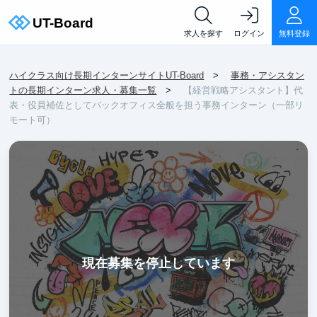
求人を探す
ログイン
無料登録
ハイクラス向け長期インターンサイトUT-Board
事務・アシスタン
トの長期インターン求人・募集一覧
【経営戦略アシスタント】代
表・役員補佐としてバックオフィス全般を担う事務インターン（一部リ
モート可）
現在募集を停止しています