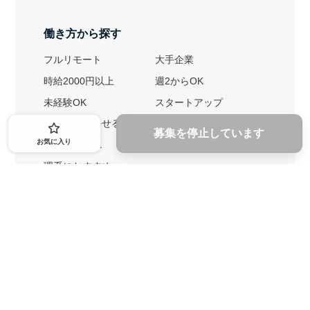
働き方から探す
フルリモート
大手企業
時給2000円以上
週2からOK
未経験OK
スタートアップ
英語力を活かせる
土日勤務可
募集を停止しています
お気に入り
1ヶ月からOK
文系におすすめ
理系におすすめ
内定者の特徴から探す
外銀に内定者を輩出
戦略コンサルに内定者を輩出
総合商社に内定者を輩出
GAFAに内定者を輩出