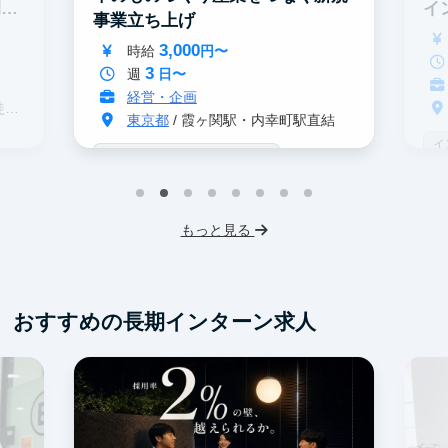
期イ
イ
事業立ち上げ
3,000
時給
円〜
3
週
日〜
経営・企画
分
東京都
/ 霞ヶ関駅・内幸町駅直結
イ
戦略コンサル志望者におすすめ
デ
インターン生10人以上在籍
事業立案
ス
機械学習・AI
IT業界
スタートアップ
もっと見る
フレックス勤務
東大卒社長
服装髪型自由
交通費支給
おすすめの長期インターン求人