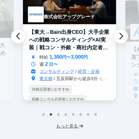
株式会社アップグレード
【東大→Bain出身CEO】大手企業
への戦略コンサルティング×AI実
0大
装｜戦コン・外銀・商社内定者多
【
進め
数
1,300
3,000
直
時給
円〜
円
2
週
日〜
ン
コンサルティング
/
経営・企画
東京都
/ 五反田駅から徒歩3分（大崎駅から徒歩8分）
外銀志望者におすすめ
戦略コンサル志望者におすすめ
戦
インターン生10人以上在籍
イ
プロダクトマネジメント
事業立案
もっと見る
英
機械学習・AI
データサイエンス
V