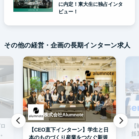
に内定！東大生に独占インタ
ビュー！
その他の経営・企画の長期インターン求人
株式会社Alumnote
グロ
【
【CEO直下インターン】学生と日
る。
括
本のものづくり産業をつなぐ新規