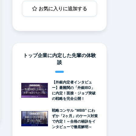
お気に入りに追加する
トップ企業に内定した先輩の体験
談
【外銀内定者インタビュ
ー】最難関の「外銀IBD」
に内定！面接・ジョブ突破
の戦略を完全公開！
戦略コンサル "MBB" にわ
ずか「2ヶ月」のケース対策
で内定！～合格の秘訣をイ
ンタビューで徹底解明～