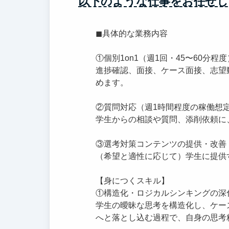
以下のような仕事をお任せし
◼︎具体的な業務内容
①個別1on1（週1回・45〜60分程度
進捗確認、面接、ケース面接、志望
めます。
②質問対応（週1時間程度の稼働想
学生からの相談や質問、添削依頼に
③選考対策コンテンツの提供・改善
（希望と適性に応じて）学生に提供
【身につくスキル】
①構造化・ロジカルシンキングの深
学生の曖昧な思考を構造化し、ケー
へと落とし込む過程で、自身の思考