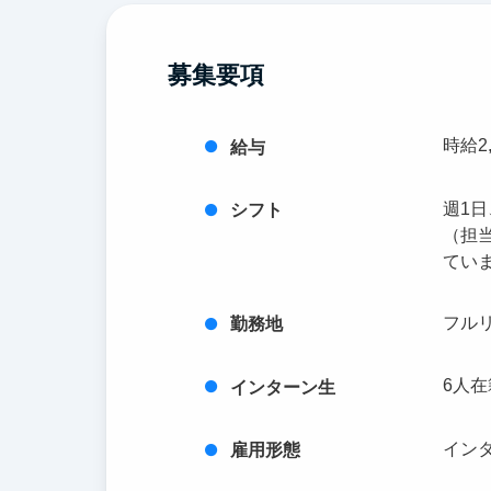
募集要項
時給2,
給与
週1日
シフト
（担
てい
フル
勤務地
6人在
インターン生
イン
雇用形態