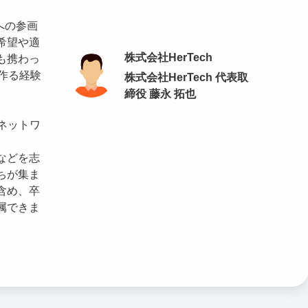
への参画
希望や適
株式会社HerTech
も携わっ
作る経験
株式会社HerTech 代表取
締役 藤永 拓也
なネットワ
などを志
ちが集ま
含め、卒
属できま