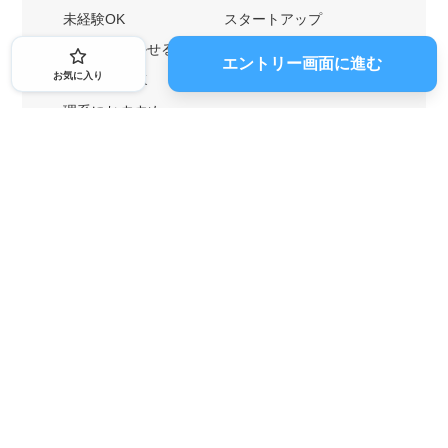
未経験OK
スタートアップ
英語力を活かせる
土日勤務可
エントリー画面に進む
お気に入り
1ヶ月からOK
文系におすすめ
理系におすすめ
内定者の特徴から探す
外銀に内定者を輩出
戦略コンサルに内定者を輩出
総合商社に内定者を輩出
GAFAに内定者を輩出
起業家を輩出
業界・キーワードから探す
IT業界
ゲーム業界