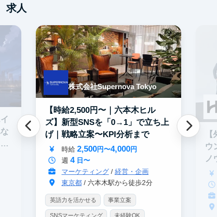
求人
株式会社Supernova Tokyo
【時給2,500円〜｜六本木ヒル
エイ
ズ】新型SNSを「0→1」で立ち上
れな
【
げ｜戦略立案〜KPI分析まで
イテ
ウ
2,500
4,000
時給
円〜
円
ノ
4
週
日〜
マーケティング
/
経営・企画
東京都
/ 六本木駅から徒歩2分
英語力を活かせる
事業立案
SNSマーケティング
未経験OK