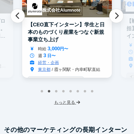
株式会社Alumnote
グロ
【
【CEO直下インターン】学生と日
る。
括
本のものづくり産業をつなぐ新規
期イ
イ
事業立ち上げ
3,000
時給
円〜
3
週
日〜
経営・企画
分
東京都
/ 霞ヶ関駅・内幸町駅直結
イ
戦略コンサル志望者におすすめ
デ
インターン生10人以上在籍
事業立案
ス
機械学習・AI
IT業界
スタートアップ
もっと見る
フレックス勤務
東大卒社長
服装髪型自由
交通費支給
その他のマーケティングの長期インターン