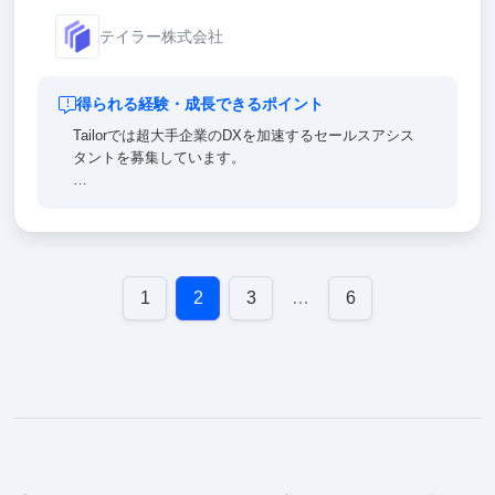
テイラー株式会社
得られる経験・成長できるポイント
Tailorでは超大手企業のDXを加速するセールスアシス
タントを募集しています。
【ポイント①｜一流のセールス・コンサル直下で経験
を積める】
チームにはマッキンゼー出身の社長をはじめ、メガベ
ン、大手コンサル出身メンバーが多数在籍。
大手外資IT SaaSでグローバルNo1経験を持つメンバ
1
2
3
…
6
ーがメンターをします。
【ポイント②｜メンターによる徹底サポート】
メンターのサポートのもと、ITセールスの仕事をじっ
くり学ぶことができる環境が整っています。
【ポイント③｜大手企業との案件多数！】
クライアントは日本を代表する大手企業ばかり！IT営
業としても社会人としても大きく成長できるインター