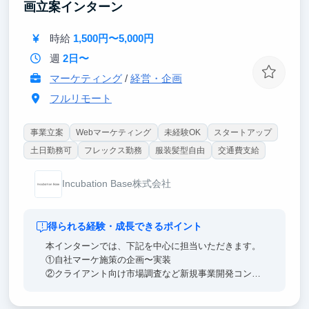
画立案インターン
す。
時給
1,500円〜5,000円
上記スキルは、今後のキャリアとしてコンサル、大手
Web・IT、スタートアップ、投資銀行等の進路でも役
週
2日〜
立ちます。
マーケティング
/
経営・企画
フルリモート
事業立案
Webマーケティング
未経験OK
スタートアップ
土日勤務可
フレックス勤務
服装髪型自由
交通費支給
Incubation Base株式会社
得られる経験・成長できるポイント
本インターンでは、下記を中心に担当いただきます。
①自社マーケ施策の企画〜実装
②クライアント向け市場調査など新規事業開発コンサ
ルのサポート