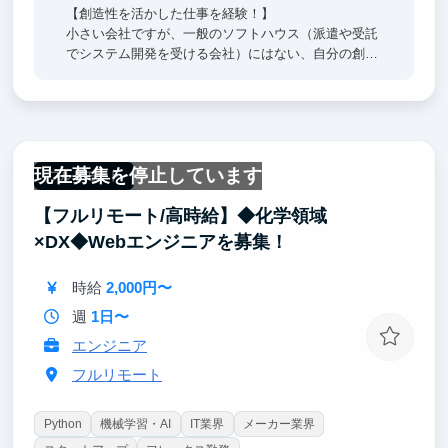
【創造性を活かした仕事を経験！】
小さい会社ですが、一般のソフトハウス（派遣や受託
でシステム開発を受ける会社）にはない、自分の創造
性を活かした仕事を経験できます。私（原）も大企業
でのキャリアを経て、起業しましたが、起業前には習
得できない経験をしています。その知識を皆さんに共
有したいと思います。
現在募集を停止しています
【安心して生活できる社会を形成！】
フルリモート
当社の経営理念 - Missionは、Core Value「L・I・N・
【フルリモート/高時給】◆化学領域
K」～ITを繋げ、人と人を繋ぎ、未来へ繋ぐ～です。
日本を元気に、そして未来の人々が安心して生活でき
×DX◆Webエンジニアを募集！
る。そんな環境を作りたいと考えています。
時給
2,000円〜
ぜひ、一緒に頑張りましょう！
週
1日〜
エンジニア
フルリモート
Python
機械学習・AI
IT業界
メーカー業界