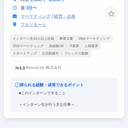
週
3日〜
マーケティング
/
経営・企画
フルリモート
インターン生10人以上在籍
事業立案
Webマーケティング
SNSマーケティング
未経験OK
IT業界
人材業界
スタートアップ
土日勤務可
フレックス勤務
NexusLink 株式会社
得られる経験・成長できるポイント
■このインターンですること
＜インターン生が行う主な仕事＞
・当社が運営する就活偏差値アプリの運営業務
・SNSマーケティング業務
・ユーザーの顧客満足度向上のサポート面談業務
・セールスアシスタント業務