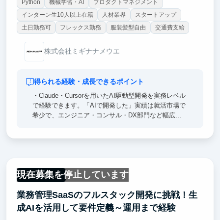
Python
機械学習・AI
プロダクトマネジメント
インターン生10人以上在籍
人材業界
スタートアップ
土日勤務可
フレックス勤務
服装髪型自由
交通費支給
株式会社ミギナナメウエ
得られる経験・成長できるポイント
・Claude・Cursorを用いたAI駆動型開発を実務レベル
で経験できます。「AIで開発した」実績は就活市場で
希少で、エンジニア・コンサル・DX部門など幅広い
キャリアで強い差別化ポイントになります。
・課題特定・技術選定・実装・効果検証まで一気通貫
で担当できます。実装のみを担う一般的なインターン
と異なり、選考で語れるエピソードの密度が圧倒的に
高くなります。
現在募集を停止しています
・取締役と直接議論しながらプロジェクトを動かす経
フルリモート
験は大企業インターンではほぼ得られません。経営視
業務管理SaaSのフルスタック開発に挑戦！生
点での意思決定プロセスを間近で体感でき、将来の起
業・戦略職を目指す方に特に価値の高い環境です。
成AIを活用して要件定義～運用まで経験