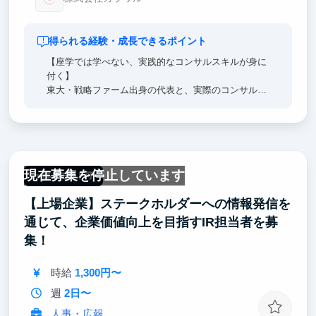
得られる経験・成長できるポイント
【座学では学べない、実践的なコンサルスキルが身に
付く】
東大・戦略ファーム出身の代表と、実際のコンサルテ
ィング業務に参画させて貰え、座学では学べない、実
践的なスキルセットを獲得することができます。
【学生時代に経験し辛い、事業買収→PMI→事業拡大
の初期フェーズに深く入り込むことができる】
現在募集を停止しています
自社事業は文字通り、戦略から実行まで担当させても
一部リモート可
らえます。実際に私も集客戦略→実行まで担当させて
【上場企業】ステークホルダーへの情報発信を
いただいており、裁量権を大きく持たせていただいて
います。
通じて、企業価値向上を目指すIR担当者を募
集！
時給
1,300円〜
週
2日〜
人事・広報