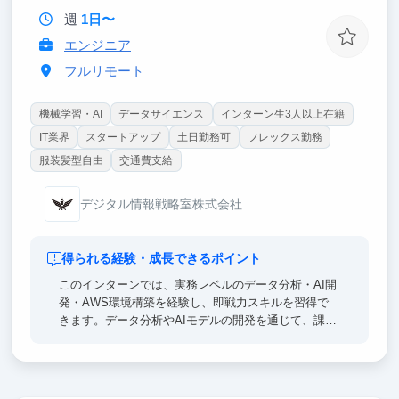
週
1日〜
エンジニア
フルリモート
機械学習・AI
データサイエンス
インターン生3人以上在籍
IT業界
スタートアップ
土日勤務可
フレックス勤務
服装髪型自由
交通費支給
デジタル情報戦略室株式会社
得られる経験・成長できるポイント
このインターンでは、実務レベルのデータ分析・AI開
発・AWS環境構築を経験し、即戦力スキルを習得で
きます。データ分析やAIモデルの開発を通じて、課題
発見力・問題解決力を養い、ビジネス視点でのデータ
活用を学べます。
また、レポーティングやクラウド運用経験を積むこと
で、エンジニアだけでなくコンサルやPMとしての素