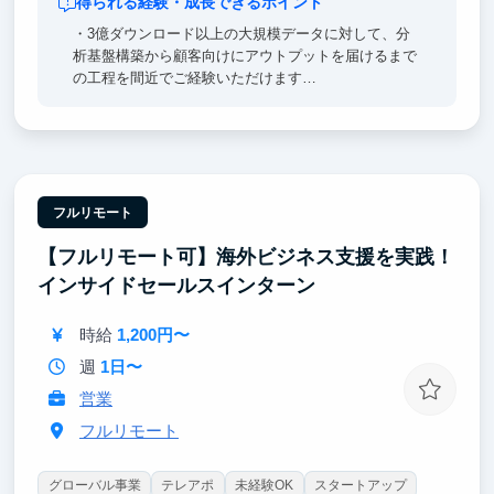
得られる経験・成長できるポイント
・3億ダウンロード以上の大規模データに対して、分
析基盤構築から顧客向けにアウトプットを届けるまで
の工程を間近でご経験いただけます
・データ活用プロジェクトをイチから立ち上げて遂行
するスキルを得ることを期待できます
・多様な業種や用途のアプリ群に対しての、汎用的な
データ活用機能の企画開発や運用ノウハウを学んでい
ただけます
・経験を積みたい分野でインターン課題に取り組むこ
フルリモート
とができます
【フルリモート可】海外ビジネス支援を実践！
インサイドセールスインターン
時給
1,200円〜
週
1日〜
営業
フルリモート
グローバル事業
テレアポ
未経験OK
スタートアップ