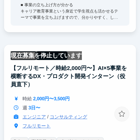
■ 事業の立ち上げ方が分かる
キャリア教育事業という身近で学生視点も活かせるテ
ーマで事業を立ち上げますので、分かりやすく、しか
し高度に、事業立ち上げのエッセンスをお伝えいたし
ます。
■ 10-20年のキャリアビジョンが描ける
戦略コンサル出身・14年間の経営経験がある代表直下
現在募集を停止しています
で、多彩なキャリア事例をお伝えします。日常的に
未経験OK
フルリモート
「濃密なOB訪問」ができますので、将来のキャリア
【フルリモート／時給2,000円〜】AI×5事業を
イメージが明確になります。
横断するDX・プロダクト開発インターン（役
■ 高いビジネススキルが身に付く
員直下）
これまで戦略コンサル・オーナー社長・スタートアッ
プ起業家など、優秀な方々から多くを吸収してきまし
時給
2,000円〜3,500円
た。その中から「これは使える！」という本質的な技
術を伝授いたします。
週
3日〜
エンジニア
/
コンサルティング
フルリモート