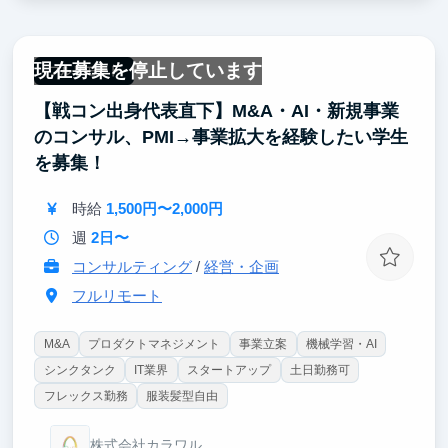
SEO設計・LP制作・CRM運用を通じて仮説立案→検
証を高速で回し、戦略コンサル・大手Web系企業・ス
タートアップの経験がある代表のレビュー・伴走によ
現在募集を停止しています
り実践的マーケスキルとロジカルで戦略的な思考が身
フルリモート
に着きます。
【戦コン出身代表直下】M&A・AI・新規事業
頑張り次第ですが、就活では「ほぼ0からマーケティ
のコンサル、PMI→事業拡大を経験したい学生
ング体制を構築し、成果を出した」という話ができる
を募集！
と考えています。
時給
1,500円〜2,000円
上記スキルは、今後のキャリアとしてもコンサル、大
手Web・IT、スタートアップ、投資銀行等いずれの進
週
2日〜
路でも役立ちます。
コンサルティング
/
経営・企画
フルリモート
M&A
プロダクトマネジメント
事業立案
機械学習・AI
シンクタンク
IT業界
スタートアップ
土日勤務可
フレックス勤務
服装髪型自由
株式会社カラワル