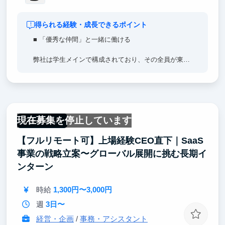
得られる経験・成長できるポイント
■ 「優秀な仲間」と一緒に働ける
弊社は学生メインで構成されており、その全員が東大
生です。優秀な仲間との貴重な繋がりができます！
また、在籍しているメンバーは「外資戦略コンサル」
や「外資系投資銀行（外銀）」などトップ企業に内定
しています。
現在募集を停止しています
先輩から気軽に就活のアドバイスなども受けられま
フルリモート
す！
【フルリモート可】上場経験CEO直下｜SaaS
事業の戦略立案〜グローバル展開に挑む長期イ
ンターン
時給
1,300円〜3,000円
週
3日〜
経営・企画
/
事務・アシスタント