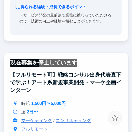
得られる経験・成長できるポイント
・サービス開発の最前線で業務に携わっていただける
ので、技術の向上や経験を積むことができます。
・VCから資金調達を受けていて東京大学などから支
援を受けている急成長中のスタートアップでサービス
作りに携わることで、技術だけでなく、経験を積むこ
とができます。
現在募集を停止しています
・スタートアップでのインターン経験は就職活動にも
フルリモート
大きなアピールポイントになります。
【フルリモート可】戦略コンサル出身代表直下
・難関大学や大学院出身で出版、エンタメ、IT、広告
で学ぶ！アート系新規事業開発・マーケ企画イ
代理店や総合商社など各業界の最大手企業出身のメン
ンターン
バーと一緒に働くことで基本的なビジネススキルが身
に付きます。
時給
1,500円〜5,000円
週
2日〜
マーケティング
/
コンサルティング
フルリモート