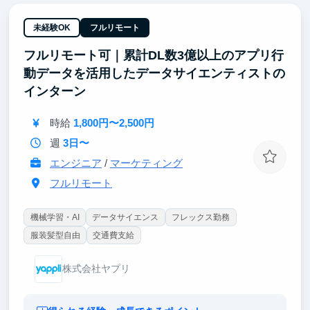
※文章ではお伝えしづらい部分ですのでカジュアルに
面談にて紹介しております♪
未経験OK
フルリモート
フルリモート可｜累計DL数3億以上のアプリ行
■参画のメリット
・実利売上計上のガクチカ作成ができる
動データを活用したデータサイエンティストの
・インターン等完全未経験OK（ほとんど皆さん未経
インターン
験です）
・就活に関する業務のため就活対策に繋がります
時給
1,800円〜2,500円
・大手企業がスポンサーとして応援してくれています
・完全リモート参画
週
3日〜
・約10名の同世代の学生がチームでサポートしあいま
エンジニア
/
マーケティング
す
フルリモート
機械学習・AI
データサイエンス
フレックス勤務
服装髪型自由
交通費支給
株式会社ヤプリ