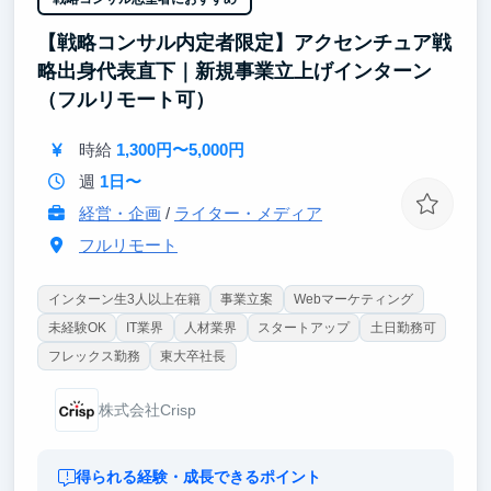
顧客ニーズを捉え自社の提供価値を最適な言葉や図式
で表現する提案力や論理思考力が鍛えられます。
【戦略コンサル内定者限定】アクセンチュア戦
略出身代表直下｜新規事業立上げインターン
また意欲次第でその他の業務にチャレンジでき、上場
経験もある代表をはじめ、事業開発の経験が豊富なメ
（フルリモート可）
ンバーの下で、
密度高くフィードバックを受けながら取り組める環境
時給
1,300円〜5,000円
が魅力です。
週
1日〜
経営・企画
/
ライター・メディア
フルリモート
インターン生3人以上在籍
事業立案
Webマーケティング
未経験OK
IT業界
人材業界
スタートアップ
土日勤務可
フレックス勤務
東大卒社長
株式会社Crisp
得られる経験・成長できるポイント