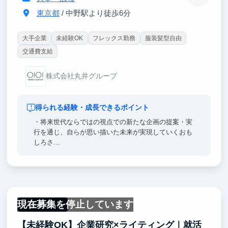
東京都
/ 中野駅より徒歩6分
大手企業
未経験OK
フレックス勤務
服装髪型自由
交通費支給
株式会社丸井グループ
得られる経験・成長できるポイント
・将来世代ならではの視点での新たな企画の提案・実
行を通じ、自らが思い描いた未来が実現していくおも
しろさ
・スタートアップでのインターンシップとは異なる、
大企業ならではのダイナミックなビジネス経験
・"ボランティアやNPOを通じた"社会課題解決ではな
く、"ビジネスを通じて"社会課題を解決していくこと
のやりがいや難しさ
現在募集を停止しています
フルリモート
【未経験OK】企業研究×ライティング｜就活