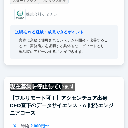
スタートアップ
フレックス勤務
株式会社ケミカン
得られる経験・成長できるポイント
実際に業務で使用されるシステムを開発・改善するこ
とで、実務能力を証明する具体的なエピソードとして
就活時にアピールすることができます。
また、急成長中の企業での実践経験は、将来的なキャ
リア形成に必要な柔軟性と問題解決能力を養うことが
できます。
弊社のインターンシップでを通じて、最新の技術開発
のスキルを身に付けましょう。
現在募集を停止しています
未経験OK
フルリモート
【フルリモート可！】アクセンチュア出身
CEO直下のデータサイエンス・AI開発エンジ
ニアコース
時給
2,000円〜