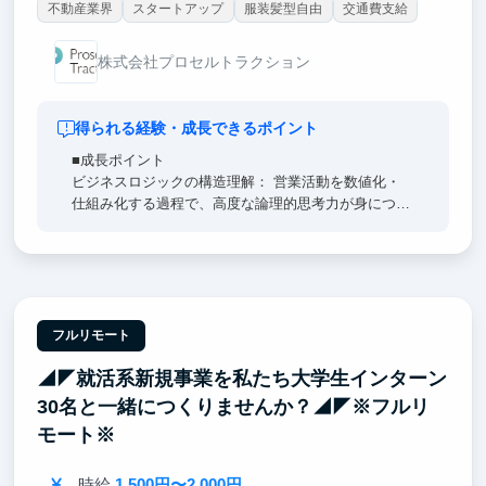
不動産業界
スタートアップ
服装髪型自由
交通費支給
株式会社プロセルトラクション
得られる経験・成長できるポイント
■成長ポイント
ビジネスロジックの構造理解： 営業活動を数値化・
仕組み化する過程で、高度な論理的思考力が身につき
ます。
実務直結のSaaSスキル： ツール運用を通じ、技術が
売上に直結する手触り感を体感できます。
希少な視点： 技術×マーケの視点を持つ、市場価値の
高いDX人材へ成長可能です。
フルリモート
◢◤就活系新規事業を私たち大学生インターン
30名と一緒につくりませんか？◢◤※フルリ
モート※
時給
1,500円〜2,000円