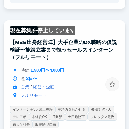
一つ目は、論理的思考力。
ES作成も面接も「論理的思考力」が土台にありま
す。企業分析と企画、執筆を通じて、就活全般で武器
になる論理的思考力を鍛えられます。
現在募集を停止しています
二つ目は、コンテンツマーケティングの実践。
フルリモート
読者のニーズを見極め「誰に何をどう届けるか」を考
【MBB出身経営陣】大手企業のDX戦略の仮説
え抜いてもらいます。実践でマーケターとしての素地
を養いつつ、就活でも語れる確かな実績を作れます。
検証〜施策立案まで担うセールスインターン
（フルリモート）
三つ目は、経営・財務の知識。
企業研究を通して、会社や業界を経営・財務の視点か
時給
1,500円〜4,000円
ら捉える力が身につきます。金融やコンサルのみなら
ず、どの業界を目指すうえでも強い土台になります。
週
2日〜
営業
/
経営・企画
フルリモート
インターン生3人以上在籍
英語力を活かせる
機械学習・AI
テレアポ
未経験OK
IT業界
土日勤務可
フレックス勤務
東大卒社長
服装髪型自由