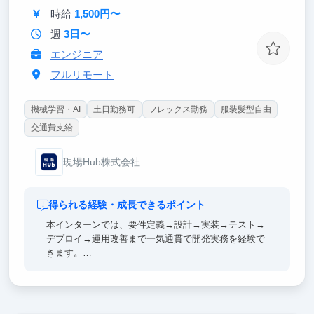
時給
1,500円〜
週
3日〜
エンジニア
フルリモート
機械学習・AI
土日勤務可
フレックス勤務
服装髪型自由
交通費支給
現場Hub株式会社
得られる経験・成長できるポイント
本インターンでは、要件定義→設計→実装→テスト→
デプロイ→運用改善まで一気通貫で開発実務を経験で
きます。
顧客の要望を直接聞きながら、改善のサイクルも回し
ていただきます。
最新のAIツールを駆使しながら、APIサーバー × フロ
ントエンド × モバイルアプリ × AWSのモダンな環境