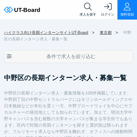
求人を探す
ログイン
無料登録
ハイクラス向け長期インターンサイトUT-Board
東京都
中野
区の長期インターン求人・募集一覧
条件で求人を絞り込む
中野区の長期インターン求人・募集一覧
中野区の長期インターン求人・募集情報を108件掲載しています。
中野四丁目の中野セントラルパークにはキリンホールディングスや
日本無線などが本社を置く一方、中野ブロードウェイを中心にサブ
カルチャーの発信地としても知られています。加えて、明治大学中
野キャンパスを含む複数の大学キャンパスが集まる学生街でもあり
ます。区内で対面の長期インターンを探すと選択肢は限られます
が、フルリモート求人なら中野区を離れず、オフィスへの移動時間