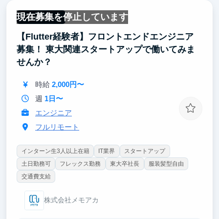
で、API設計・DB設計・UI/UX改善をやっていただき
現在募集を停止しています
ます。
フルリモート
【Flutter経験者】フロントエンドエンジニア
就活では“自走して0→1の機能をリリースした”強いエ
ピソードとして語れます。実ユーザーに価値を届ける
募集！ 東大関連スタートアップで働いてみま
体験が、将来のテックリード/ProductManagerへの最
せんか？
短距離になります。
時給
2,000円〜
週
1日〜
エンジニア
フルリモート
インターン生3人以上在籍
IT業界
スタートアップ
土日勤務可
フレックス勤務
東大卒社長
服装髪型自由
交通費支給
株式会社メモアカ