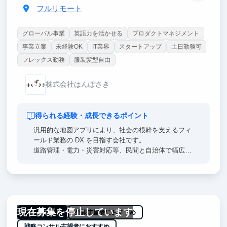
フルリモート
グローバル事業
英語力を活かせる
プロダクトマネジメント
事業立案
未経験OK
IT業界
スタートアップ
土日勤務可
フレックス勤務
服装髪型自由
株式会社はんぽさき
得られる経験・成長できるポイント
汎用的な地図アプリにより、社会の根幹を支えるフィ
ールド業務の DX を目指す会社です。
道路管理・電力・災害対応等、民間と自治体で幅広く
使われており、
様々な業界の構造に触れることができます。
インターンの皆様には提案資料作成を中心に担って頂
きますが、
現在募集を停止しています
各業界の実務や現場課題を深いレベルで理解すること
フルリモート
外銀志望者におすすめ
が求められるため、
戦略コンサル志望者におすすめ