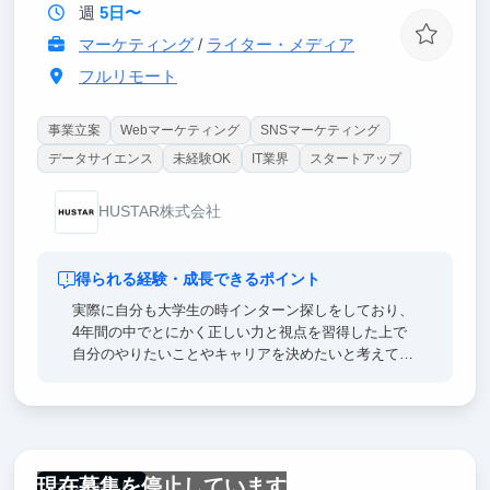
週
5日〜
マーケティング
/
ライター・メディア
フルリモート
事業立案
Webマーケティング
SNSマーケティング
データサイエンス
未経験OK
IT業界
スタートアップ
HUSTAR株式会社
得られる経験・成長できるポイント
実際に自分も大学生の時インターン探しをしており、
4年間の中でとにかく正しい力と視点を習得した上で
自分のやりたいことやキャリアを決めたいと考えてい
ました。
その中で必要な力は特に「思考力、リサーチ力、マー
ケティング力、営業力」の4つだと考え、できる限り
早く大学1,2年生からこの4つの力を習得できるように
現在募集を停止しています
実際にインターンをしてみて、努力しました。
フルリモート