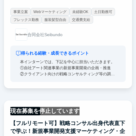
事業立案
Webマーケティング
未経験OK
土日勤務可
フレックス勤務
服装髪型自由
交通費支給
合同会社Seibundo
得られる経験・成長できるポイント
本インターンでは、下記を中心に担当いただきます。
①自社アート関連事業の新規事業開発の企画・推進
②クライアント向けの戦略コンサルティング等の調査
サポート
新規事業開発やマーケティング戦略の企画・実行を通
じて仮説立案→検証を高速で回し、戦略コンサル・大
手Web系企業・スタートアップの経験がある代表のレ
現在募集を停止しています
ビュー・伴走により実践的マーケスキルとロジカルで
フルリモート
戦略的な思考が身に着きます。
【フルリモート可】戦略コンサル出身代表直下
頑張り次第ですが、就活では「ほぼ0からマーケティ
で学ぶ！新規事業開発支援マーケティング・企
ング体制を構築し、成果を出した」という話ができま