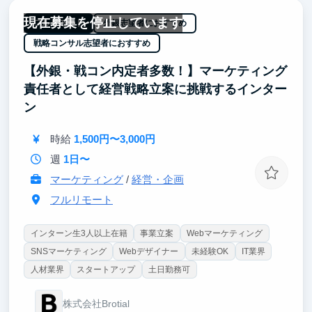
養も身につきます。
現在募集を停止しています
就活では、「実際に手を動かし、成果を出した経験」
フルリモート
外銀志望者におすすめ
としてアピールでき、他候補者と差別化が可能。技術
戦略コンサル志望者におすすめ
適応力や業務理解を深めることで、将来のキャリア成
長にも直結します。
【外銀・戦コン内定者多数！】マーケティング
責任者として経営戦略立案に挑戦するインター
ン
時給
1,500円〜3,000円
週
1日〜
マーケティング
/
経営・企画
フルリモート
インターン生3人以上在籍
事業立案
Webマーケティング
SNSマーケティング
Webデザイナー
未経験OK
IT業界
人材業界
スタートアップ
土日勤務可
株式会社Brotial