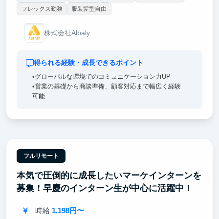
フレックス勤務
服装髪型自由
株式会社Albaly
得られる経験・成長できるポイント
•グローバルな環境でのコミュニケーション力UP
•営業の基礎から商談準備、顧客対応まで幅広く経験
可能
•成長中の海外スタートアップのビジネスを間近で体
感
成長意欲があり、主体的に取り組める方を歓迎しま
す！
フルリモート
本気で圧倒的に成長したいマーケインターンを
募集！早慶のインターン生が中心に活躍中！
時給
1,198円〜