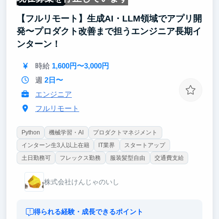
【フルリモート】生成AI・LLM領域でアプリ開
するとインターンをする前よりも企業の見え方や自分
のキャリアへの考え方が大きく変わり新しい視点で物
発〜プロダクト改善まで担うエンジニア長期イ
事を見れるようになりました。 だからこそ、弊社で
ンターン！
働くインターン生にも同じように新しい視点や新しい
考え方を身につけるための土台としても活用してほし
時給
1,600円〜3,000円
いと思います。
週
2日〜
エンジニア
フルリモート
Python
機械学習・AI
プロダクトマネジメント
インターン生3人以上在籍
IT業界
スタートアップ
土日勤務可
フレックス勤務
服装髪型自由
交通費支給
株式会社けんじゃのいし
得られる経験・成長できるポイント