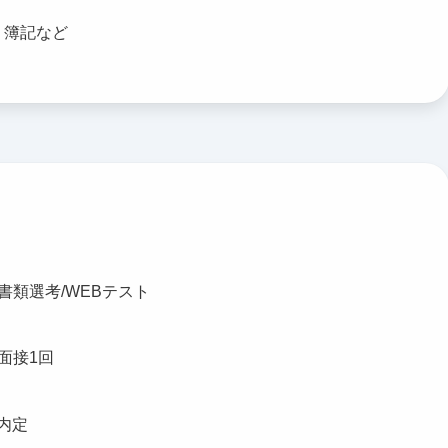
、簿記など
書類選考/WEBテスト
面接1回
内定