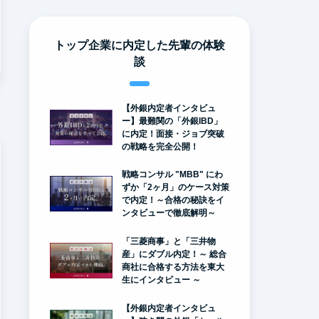
トップ企業に内定した先輩の体験
談
【外銀内定者インタビュ
ー】最難関の「外銀IBD」
に内定！面接・ジョブ突破
の戦略を完全公開！
戦略コンサル "MBB" にわ
ずか「2ヶ月」のケース対策
で内定！～合格の秘訣をイ
ンタビューで徹底解明～
「三菱商事」と「三井物
産」にダブル内定！～ 総合
商社に合格する方法を東大
生にインタビュー ～
【外銀内定者インタビュ