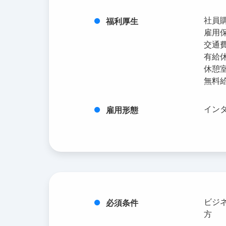
社員
福利厚生
雇用
交通
有給
休憩
無料
イン
雇用形態
ビジ
必須条件
方