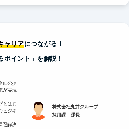
キャリア
につながる！
るポイント」を解説！
企画の提
来が実現
プとは異
株式会社丸井グループ
なビジネ
採用課 課長
課題解決