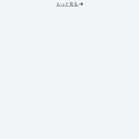
もっと見る
フレックス勤務
服装髪型自由
交通費支給