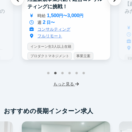
【
ティングに挑戦！
み
での
1,500
3,000
時給
円〜
円
2
週
日〜
コンサルティング
フルリモート
インターン生3人以上在籍
プロダクトマネジメント
事業立案
戦
機械学習・AI
データサイエンス
イ
未経験OK
シンクタンク
IT業界
プ
もっと見る
スタートアップ
土日勤務可
未
フレックス勤務
服装髪型自由
ス
交通費支給
フ
おすすめの長期インターン求人
交