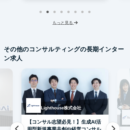
インターン生10人以上在籍
土日勤務可
服
フレックス勤務
服装髪型自由
もっと見る
その他のコンサルティングの長期インター
ン求人
Lighthouse株式会社
【コンサル志望必見！】生成AI活
用型新規事業共創や経営コンサル