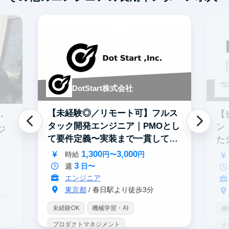
DotStart株式会社
【未経験◎／リモート可】フルス
【
・
タック開発エンジニア｜PMOとし
ン
ジ
て要件定義〜実装まで一貫して担
た
当
募
1,300
3,000
時給
円〜
円
3
週
日〜
エンジニア
東京都
/ 春日駅より徒歩3分
駅
未経験OK
機械学習・AI
機
プロダクトマネジメント
土