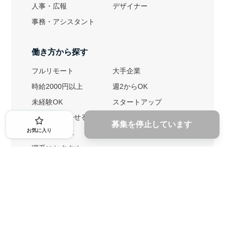
人事・広報
デザイナー
事務・アシスタント
働き方から探す
フルリモート
大手企業
時給2000円以上
週2からOK
未経験OK
スタートアップ
英語力を活かせる
土日勤務可
募集を停止しています
お気に入り
1ヶ月からOK
文系におすすめ
理系におすすめ
内定者の特徴から探す
外銀に内定者を輩出
戦略コンサルに内定者を輩出