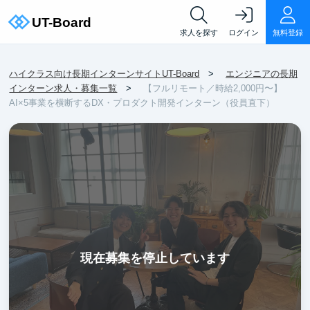
求人を探す
ログイン
無料登録
ハイクラス向け長期インターンサイトUT-Board
エンジニアの長期
インターン求人・募集一覧
【フルリモート／時給2,000円〜】
AI×5事業を横断するDX・プロダクト開発インターン（役員直下）
現在募集を停止しています