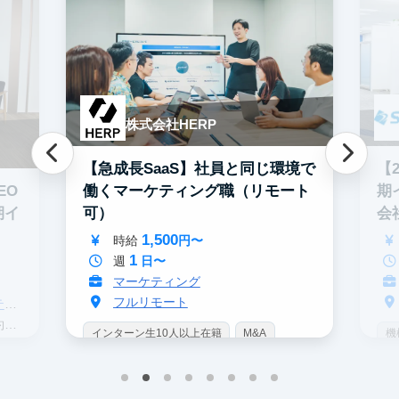
株式会社HERP
【
【急成長SaaS】社員と同じ環境で
期
EO
働くマーケティング職（リモート
会
期イ
可）
1,500
時給
円〜
1
週
日〜
マーケティング
フルリモート
グ
分
機
インターン生10人以上在籍
M&A
イ
Webマーケティング
未経験OK
フ
IT業界
人材業界
スタートアップ