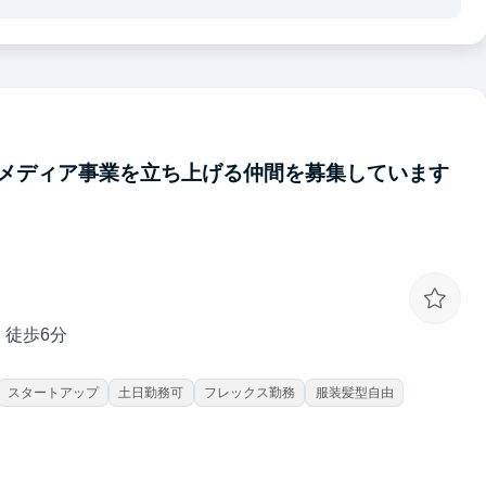
きます。
にも大きなアピールポイントになります。
広告代理店や総合商社など各業界の最大手企業出身のメンバーと一緒
ます。
Iメディア事業を立ち上げる仲間を募集しています
 徒歩6分
スタートアップ
土日勤務可
フレックス勤務
服装髪型自由