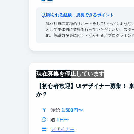
得られる経験・成長できるポイント
既存社員の業務のサポートをしていただくような
として主体的に業務を行っていただくため、スタ
他、英語力が身に付く・活かせる／プログラミン
オフィスには定期的に経営者やファンドのオーナ
様々な業界の第一線で事業や投資を行っている方
験になります。多くのインターン生が大手マーケ
現在募集を停止しています
一部リモート可
【初心者歓迎】UIデザイナー募集！
か？
時給
1,500円〜
週
1日〜
デザイナー