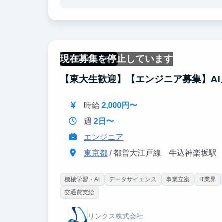
ることで、技術だけでなく、経験を積むことがで
・スタートアップでのインターン経験は就職活動
・難関大学や大学院出身で出版、エンタメ、IT、
に働くことで基本的なビジネススキルが身に付き
現在募集を停止しています
一部リモート可
【東大生歓迎】【エンジニア募集】A
時給
2,000円〜
週
2日〜
エンジニア
東京都
/ 都営大江戸線 牛込神楽坂駅
機械学習・AI
データサイエンス
事業立案
IT業界
交通費支給
リンクス株式会社