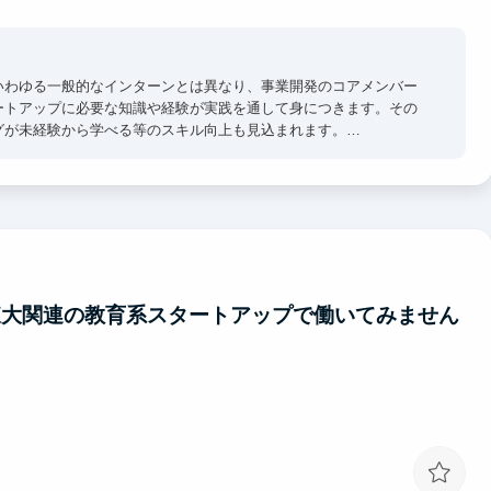
いわゆる一般的なインターンとは異なり、事業開発のコアメンバー
ートアップに必要な知識や経験が実践を通して身につきます。その
グが未経験から学べる等のスキル向上も見込まれます。
ーをされている方などをお招きして交流の機会を設けております。
々とのコミュニケーションはインターン生にとって大変刺激的な経
・コンサルへの内定を出しています。
 東大関連の教育系スタートアップで働いてみません