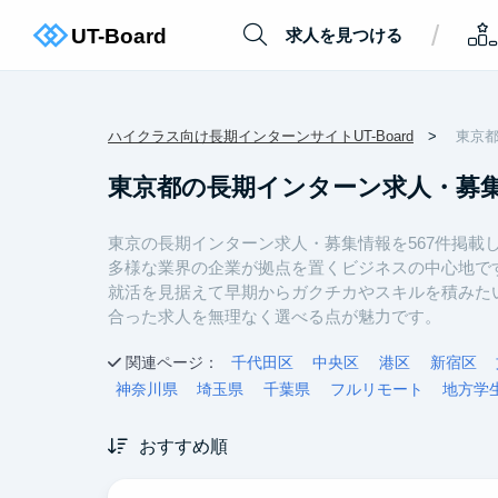
/
求人を見つける
ハイクラス向け長期インターンサイトUT-Board
東京
東京都の長期インターン求人・募
東京の長期インターン求人・募集情報を567件掲載
多様な業界の企業が拠点を置くビジネスの中心地で
就活を見据えて早期からガクチカやスキルを積みた
合った求人を無理なく選べる点が魅力です。
関連ページ：
千代田区
中央区
港区
新宿区
神奈川県
埼玉県
千葉県
フルリモート
地方学
おすすめ順