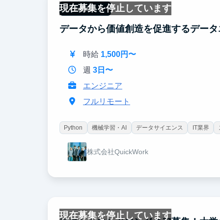
現在募集を停止しています
フルリモート
データから価値創造を促進するデータ
時給
1,500円〜
週
3日〜
エンジニア
フルリモート
Python
機械学習・AI
データサイエンス
IT業界
株式会社QuickWork
現在募集を停止しています