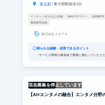
東京都
/ 東大前駅徒歩1分
インターン生3人以上在籍
Webデザイナー
未経験OK
服装髪型自由
株式会社メモアカ
得られる経験・成長できるポイント
・サービス開発の最前線で業務に携わっていただ
現在募集を停止しています
一部リモート可
【AI×エンタメの融合】エンタメ分野