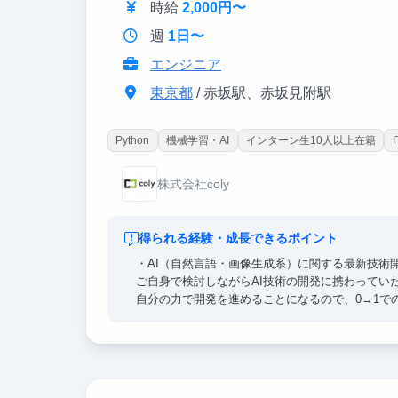
時給
2,000円〜
週
1日〜
エンジニア
東京都
/ 赤坂駅、赤坂見附駅
Python
機械学習・AI
インターン生10人以上在籍
株式会社coly
得られる経験・成長できるポイント
・AI（自然言語・画像生成系）に関する最新技術
ご自身で検討しながらAI技術の開発に携わってい
自分の力で開発を進めることになるので、0→1で