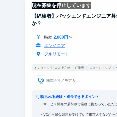
現在募集を停止しています
フルリモート
【経験者】バックエンドエンジニア募
か？
時給
2,000円〜
エンジニア
フルリモート
インターン生3人以上在籍
IT業界
スタートアップ
株式会社メモアカ
得られる経験・成長できるポイント
・サービス開発の最前線で業務に携わっていただ
・VCから資金調達を受けていて東京大学などか