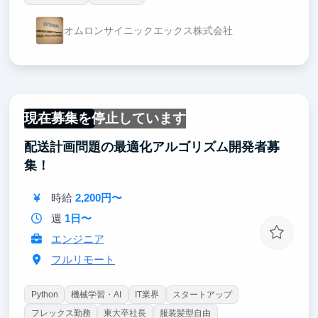
オムロンサイニックエックス株式会社
現在募集を停止しています
フルリモート
配送計画問題の最適化アルゴリズム開発者募
集！
時給
2,200円〜
週
1日〜
エンジニア
フルリモート
Python
機械学習・AI
IT業界
スタートアップ
フレックス勤務
東大卒社長
服装髪型自由