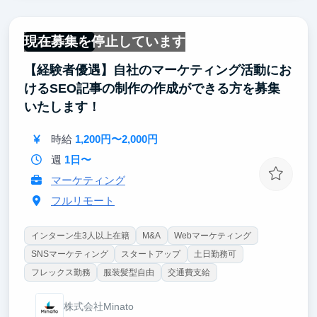
ーケティングのスキルが得られます。
マーケターとしての即戦力スキルが学べますので、就
現在募集を停止しています
活時にアピールできるスキルがほしい方、入社後に即
フルリモート
活躍したい方、フリーランスで食っていきたい方等に
【経験者優遇】自社のマーケティング活動にお
非常におすすめできる環境です。
けるSEO記事の制作の作成ができる方を募集
いたします！
時給
1,200円〜2,000円
週
1日〜
マーケティング
フルリモート
インターン生3人以上在籍
M&A
Webマーケティング
SNSマーケティング
スタートアップ
土日勤務可
フレックス勤務
服装髪型自由
交通費支給
株式会社Minato