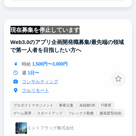
サービスで、大勢の人たちが同時に使えるWebサービ
スです。1つ1つの改修や機能追加が持つインパクトは
大きく、その分サービスが成長していく実感を持てる
と思います。
現在募集を停止しています
フルリモート
また、少人数のチームなので、一人ひとりの意見が開
Web3.0のアプリ企画開発職募集/最先端の領域
発に反映されやすい環境が整っています。自ら考え発
言する力も自然と身に付き、成長を実感できるポジシ
で第一人者を目指したい方へ
ョンです。
時給
1,500円〜3,000円
週
1日〜
コンサルティング
フルリモート
プロダクトマネジメント
事業立案
未経験OK
IT業界
ゲーム業界
スタートアップ
フレックス勤務
服装髪型自由
ミントフラッグ株式会社