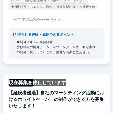
インターン生3人以上在籍
IT業界
スタートアップ
土日勤務可
フレックス勤務
服装髪型自由
交通費支給
株式会社WonderPalette
得られる経験・成長できるポイント
◆開発スキルの実務経験
少数精鋭の開発チーム、かつインターン生10名が実務
の開発に携わっています。優秀な同期と教え合い、切
磋琢磨しつつ、自身も責任を持って実務に取り組むこ
とで実践的なスキルが身につきます。
◆最新技術のスキルアップ
弊社は今年1月に創業したばかりのスタートアップ
現在募集を停止しています
で、常に最新のテクノロジーを企業に導入することが
フルリモート
仕事です。実際に企業に必要とされる実践的な形で、
【経験者優遇】自社のマーケティング活動にお
最新の技術の組み合わせ方を学べます。
けるホワイトペーパーの制作ができる方を募集
いたします！