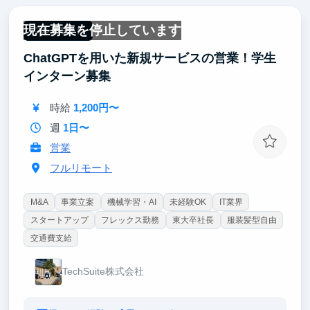
現在募集を停止しています
フルリモート
ChatGPTを用いた新規サービスの営業！学生
インターン募集
時給
1,200円〜
週
1日〜
営業
フルリモート
M&A
事業立案
機械学習・AI
未経験OK
IT業界
スタートアップ
フレックス勤務
東大卒社長
服装髪型自由
交通費支給
TechSuite株式会社