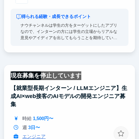
得られる経験・成長できるポイント
ナウチャンネルは学生の方をターゲットにしたアプリ
なので、インターンの方には学生の立場からリアルな
意見やアイディアを出してもらうことを期待していま
す。
また、ライブ配信技術を使った今までにない新しいコ
ミュニケーションアプリで技術的にもユニークです
し、グローバルのC向け領域で戦おうとしてる数少な
現在募集を停止しています
い会社だと思うので、他の会社ではなかなか出来ない
フルリモート
経験を得られると思います。
【就業型長期インターン / LLMエンジニア】生
CEOは戦略コンサルティング会社出身なので、ビジネ
成AI×web接客のAIモデルの開発エンジニア募
ススキルを鍛える上でも最適な環境だと思います。
集
C向けアプリに興味があり、意欲のある学生と一緒に
時給
1,500円〜
働けることを楽しみにしています！
週
3日〜
エンジニア