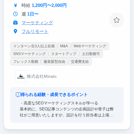
時給
1,200円〜2,000円
週
1日〜
マーケティング
フルリモート
インターン生3人以上在籍
M&A
Webマーケティング
SNSマーケティング
スタートアップ
土日勤務可
フレックス勤務
服装髪型自由
交通費支給
株式会社Minato
得られる経験・成長できるポイント
・高度なSEOマーケティングスキルが学べる
基本的に、SEO記事コンテンツの企画設計や骨子は弊
社がご用意いたしますが、設計を行う担当者は上場企
業等でコンテンツマーケティングで結果出してきたプ
ロになりますので、
作業いただくだけで、SEOのノウハウやコンテンツマ