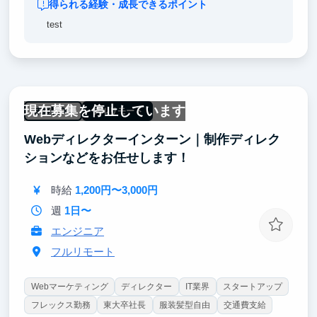
得られる経験・成長できるポイント
test
現在募集を停止しています
未経験OK
フルリモート
Webディレクターインターン｜制作ディレク
ションなどをお任せします！
時給
1,200円〜3,000円
週
1日〜
エンジニア
フルリモート
Webマーケティング
ディレクター
IT業界
スタートアップ
フレックス勤務
東大卒社長
服装髪型自由
交通費支給