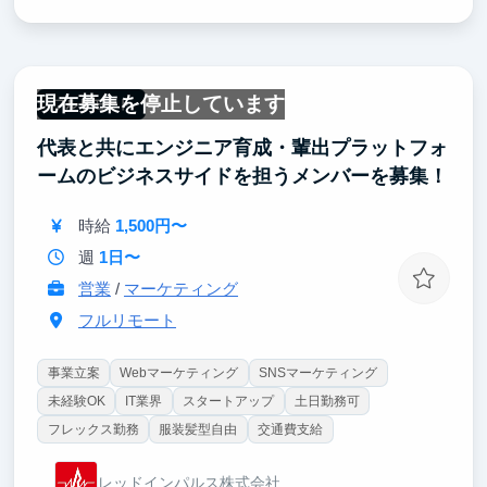
現在募集を停止しています
フルリモート
代表と共にエンジニア育成・輩出プラットフォ
ームのビジネスサイドを担うメンバーを募集！
時給
1,500円〜
週
1日〜
営業
/
マーケティング
フルリモート
事業立案
Webマーケティング
SNSマーケティング
未経験OK
IT業界
スタートアップ
土日勤務可
フレックス勤務
服装髪型自由
交通費支給
レッドインパルス株式会社