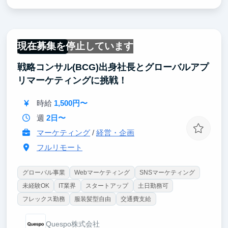
また、CEOは戦略コンサルティング会社(BCG)出身な
ので、ビジネススキルを鍛えたい方にとっても最適な
環境です。
現在募集を停止しています
フルリモート
C向けアプリのデザインに興味があり、意欲のある学
戦略コンサル(BCG)出身社長とグローバルアプ
生と一緒に働けることを楽しみにしています！
リマーケティングに挑戦！
時給
1,500円〜
週
2日〜
マーケティング
/
経営・企画
フルリモート
グローバル事業
Webマーケティング
SNSマーケティング
未経験OK
IT業界
スタートアップ
土日勤務可
フレックス勤務
服装髪型自由
交通費支給
Quespo株式会社