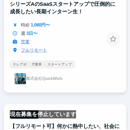
シリーズAのSaaSスタートアップで圧倒的に
成長したい長期インターン生！
時給
1,080円〜
週
3日〜
営業
フルリモート
テレアポ
IT業界
スタートアップ
株式会社QuickWork
現在募集を停止しています
フルリモート
【フルリモート可】何かに熱中したい、社会に