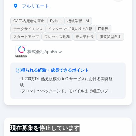
フルリモート
GAFA内定者を輩出
Python
機械学習・AI
データサイエンス
インターン生10人以上在籍
IT業界
スタートアップ
フレックス勤務
東大卒社長
服装髪型自由
株式会社AppBrew
得られる経験・成長できるポイント
-1,200万DL 越え規模の toC サービスにおける開発経
験
-フロント〜バックエンド、モバイルまで幅広いプロ
グラミングスキル(ご希望に応じてお任せします)
-少数精鋭チームでのチーム開発経験
-課題発見から設計、開発、分析までの経験
現在募集を停止しています
フルリモート