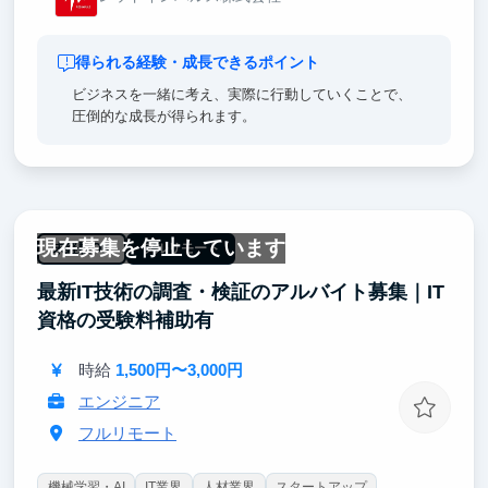
得られる経験・成長できるポイント
ビジネスを一緒に考え、実際に行動していくことで、
圧倒的な成長が得られます。
現在募集を停止しています
未経験OK
フルリモート
最新IT技術の調査・検証のアルバイト募集｜IT
資格の受験料補助有
時給
1,500円〜3,000円
エンジニア
フルリモート
機械学習・AI
IT業界
人材業界
スタートアップ