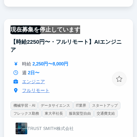
現在募集を停止しています
フルリモート
【時給2250円〜・フルリモート】AIエンジニ
ア
時給
2,250円〜8,000円
週
2日〜
エンジニア
フルリモート
機械学習・AI
データサイエンス
IT業界
スタートアップ
フレックス勤務
東大卒社長
服装髪型自由
交通費支給
TRUST SMITH株式会社