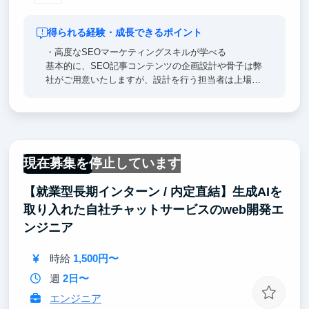
得られる経験・成長できるポイント
・高度なSEOマーケティングスキルが学べる
基本的に、SEO記事コンテンツの企画設計や骨子は弊
社がご用意いたしますが、設計を行う担当者は上場企
業等でコンテンツマーケティングで結果出してきたプ
ロになりますので、
作業いただくだけで、SEOのノウハウやコンテンツマ
ーケティングのスキルが得られます。
マーケターとしての即戦力スキルが学べますので、就
現在募集を停止しています
活時にアピールできるスキルがほしい方、入社後に即
フルリモート
活躍したい方、フリーランスで食っていきたい方等に
【就業型長期インターン / 内定直結】生成AIを
非常におすすめできる環境です。
取り入れた自社チャットサービスのweb開発エ
ンジニア
時給
1,500円〜
週
2日〜
エンジニア