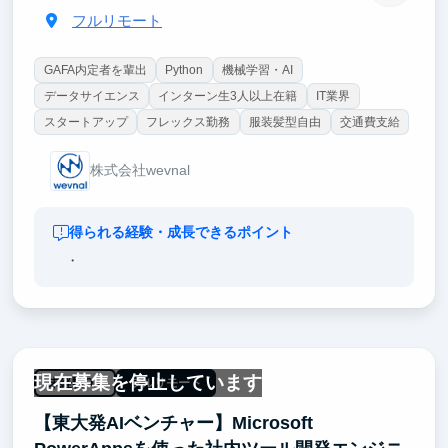
フルリモート
GAFA内定者を輩出
Python
機械学習・AI
データサイエンス
インターン生3人以上在籍
IT業界
スタートアップ
フレックス勤務
服装髪型自由
交通費支給
株式会社wevnal
得られる経験・成長できるポイント
・
現在募集を停止しています
未経験OK
フルリモート
【東大発AIベンチャー】Microsoft