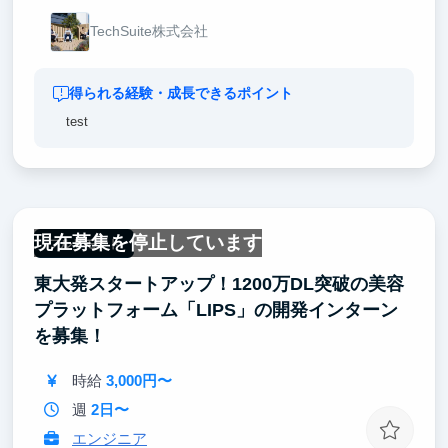
TechSuite株式会社
得られる経験・成長できるポイント
test
現在募集を停止しています
フルリモート
東大発スタートアップ！1200万DL突破の美容
プラットフォーム「LIPS」の開発インターン
を募集！
時給
3,000円〜
週
2日〜
エンジニア