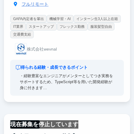
フルリモート
GAFA内定者を輩出
機械学習・AI
インターン生3人以上在籍
IT業界
スタートアップ
フレックス勤務
服装髪型自由
交通費支給
株式会社wevnal
得られる経験・成長できるポイント
・経験豊富なエンジニアがメンターとしてつき実務を
サポートするため、TypeScript等を用いた開発経験が
身に付きます
・自身の開発したサービスを実際にエンドユーザーに
届けることができます。本質的な価値のあるプロダク
トは何かという視点を持ちながらサービス開発に携わ
る経験は、エンジニアとしての市場価値を高めること
に繋がります
現在募集を停止しています
フルリモート