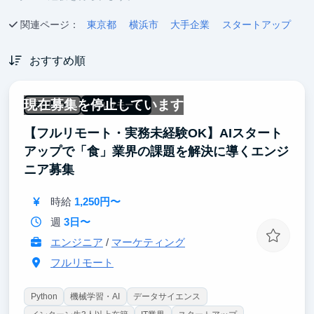
関連ページ：
東京都
横浜市
大手企業
スタートアップ
おすすめ順
現在募集を停止しています
未経験OK
フルリモート
【フルリモート・実務未経験OK】AIスタート
アップで「食」業界の課題を解決に導くエンジ
ニア募集
時給
1,250円〜
週
3日〜
エンジニア
/
マーケティング
フルリモート
Python
機械学習・AI
データサイエンス