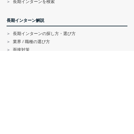
長期インターンを検索
長期インターン解説
長期インターンの探し方・選び方
業界 / 職種の選び方
面接対策
ハイクラス就活のノウハウ
戦略コンサル「MBB」内定者インタビュー
外銀内定者インタビュー
「三菱商事」「三井物産」内定者インタビュー
就活に関する記事一覧
法人の方へ