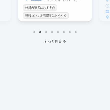
外銀志望者におすすめ
戦略コンサル志望者におすすめ
インターン生10人以上在籍
戦
プロダクトマネジメント
事業立案
イ
機械学習・AI
データサイエンス
もっと見る
英
未経験OK
IT業界
人材業界
V
スタートアップ
土日勤務可
土
フレックス勤務
東大卒社長
服
服装髪型自由
交通費支給