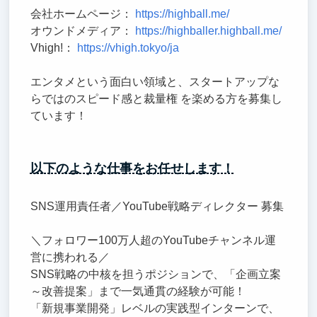
会社ホームページ：
https://highball.me/
オウンドメディア：
https://highballer.highball.me/
Vhigh!：
https://vhigh.tokyo/ja
エンタメという面白い領域と、スタートアップな
らではのスピード感と裁量権 を楽める方を募集し
ています！
以下のような仕事をお任せします！
SNS運用責任者／YouTube戦略ディレクター 募集
＼フォロワー100万人超のYouTubeチャンネル運
営に携われる／
SNS戦略の中核を担うポジションで、「企画立案
～改善提案」まで一気通貫の経験が可能！
「新規事業開発」レベルの実践型インターンで、