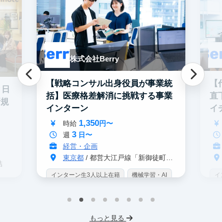
株式会社Berry
【戦略コンサル出身役員が事業統
【
と日
括】医療格差解消に挑戦する事業
直
新規
インターン
イ
ン
1,350
時給
円〜
3
週
日〜
経営・企画
東京都
/ 都営大江戸線「新御徒町駅」 A4出口 徒歩3分
結
インターン生3人以上在籍
機械学習・AI
イ
データサイエンス
未経験OK
IT業界
W
スタートアップ
交通費支給
未
プ
もっと見る