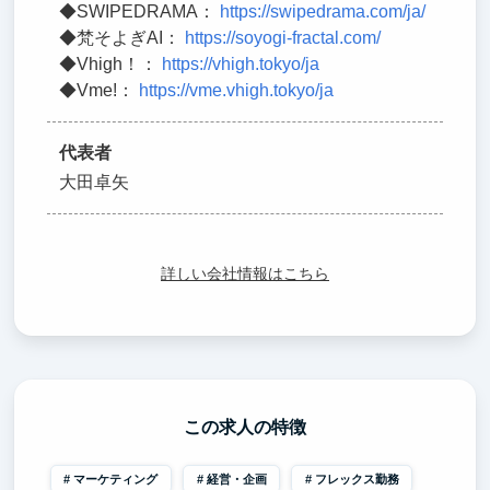
◆SWIPEDRAMA：
https://swipedrama.com/ja/
◆梵そよぎAI：
https://soyogi-fractal.com/
◆Vhigh！：
https://vhigh.tokyo/ja
◆Vme!：
https://vme.vhigh.tokyo/ja
代表者
大田卓矢
詳しい会社情報はこちら
この求人の特徴
マーケティング
経営・企画
フレックス勤務