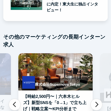
に内定！東大生に独占インタ
ビュー！
その他のマーケティングの長期インターン
求人
株式会社Supernova Tokyo
【時給2,500円〜｜六本木ヒル
エイ
ズ】新型SNSを「0→1」で立ち上
れな
【
げ｜戦略立案〜KPI分析まで