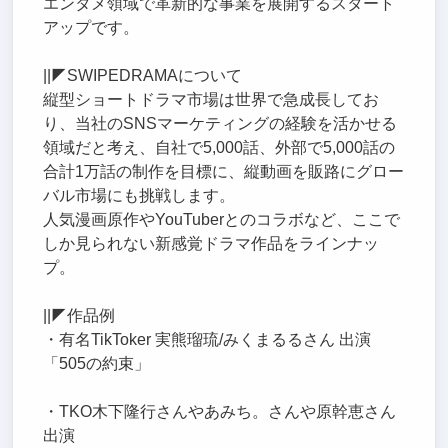
エンタメ領域で革新的な事業を展開するスタート
アップです。
||◤SWIPEDRAMAについて
縦型ショートドラマ市場は世界で急成長してお
り、当社のSNSマーケティングの経験を活かせる
領域だと考え、自社で5,000話、外部で5,000話の
合計1万話の制作を目標に、縦動画を販路にグロー
バル市場にも挑戦します。
人気漫画原作やYouTuberとのコラボなど、ここで
しか見られない新感覚ドラマ作品をラインナッ
プ。
||◤作品例
・有名TikToker 実熊瑠琉/みくまるるさん 出演
「505の約束」
・TKO木下隆行さんやあみち。さんや原幹恵さん
出演