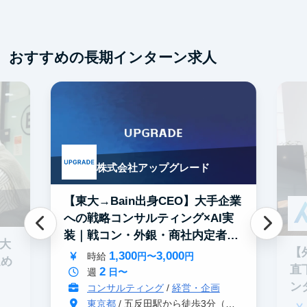
服
おすすめの長期インターン求人
株式会社アップグレード
【東大→Bain出身CEO】大手企業
への戦略コンサルティング×AI実
装｜戦コン・外銀・商社内定者多
0大
数
【
1,300
3,000
時給
円〜
円
進め
直
2
週
日〜
ン
コンサルティング
/
経営・企画
東京都
/ 五反田駅から徒歩3分（大崎駅から徒歩8分）