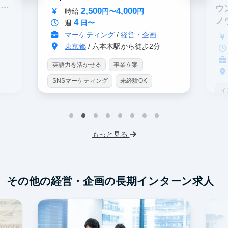
イテ
ウ
2,500
4,000
時給
円〜
円
ノ
4
週
日〜
マーケティング
/
経営・企画
東京都
/ 六本木駅から徒歩2分
英語力を活かせる
事業立案
SNSマーケティング
未経験OK
イ
土日勤務可
服装髪型自由
S
交通費支給
I
もっと見る
フ
交
その他の経営・企画の長期インターン求人