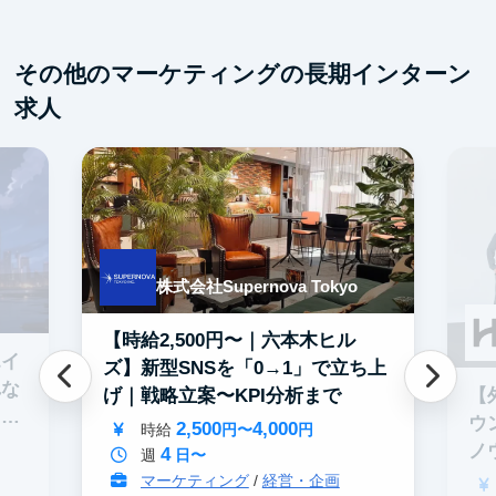
その他のマーケティングの長期インターン
求人
株式会社Supernova Tokyo
【時給2,500円〜｜六本木ヒル
エイ
ズ】新型SNSを「0→1」で立ち上
れな
【
げ｜戦略立案〜KPI分析まで
イテ
ウ
2,500
4,000
時給
円〜
円
ノ
4
週
日〜
マーケティング
/
経営・企画