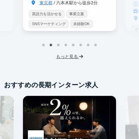
東京都
/ 六本木駅から徒歩2分
英語力を活かせる
事業立案
SNSマーケティング
未経験OK
イ
土日勤務可
服装髪型自由
S
交通費支給
I
もっと見る
フ
交
おすすめの長期インターン求人