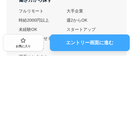
フルリモート
大手企業
時給2000円以上
週2からOK
未経験OK
スタートアップ
英語力を活かせる
土日勤務可
エントリー画面に進む
お気に入り
1ヶ月からOK
文系におすすめ
理系におすすめ
内定者の特徴から探す
外銀に内定者を輩出
戦略コンサルに内定者を輩出
総合商社に内定者を輩出
GAFAに内定者を輩出
起業家を輩出