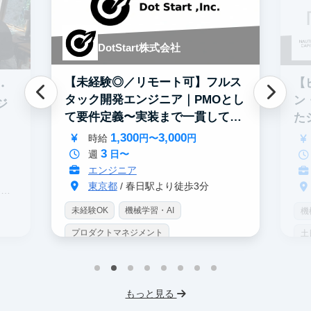
DotStart株式会社
【未経験◎／リモート可】フルス
【
・
タック開発エンジニア｜PMOとし
ン
ジ
て要件定義〜実装まで一貫して担
た
当
募
1,300
3,000
時給
円〜
円
3
週
日〜
エンジニア
東京都
/ 春日駅より徒歩3分
駅
未経験OK
機械学習・AI
機
プロダクトマネジメント
土
インターン生10人以上在籍
土日勤務可
服
フレックス勤務
服装髪型自由
もっと見る