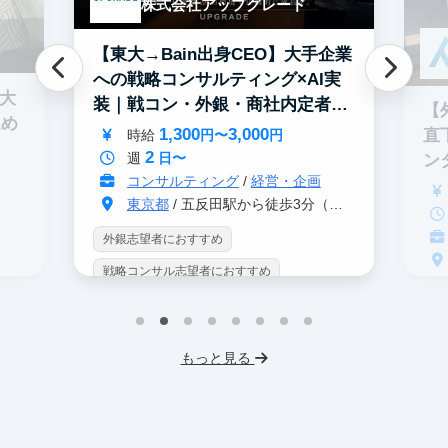
株式会社アップグレード
【東大→Bain出身CEO】大手企業
への戦略コンサルティング×AI実
0大
装｜戦コン・外銀・商社内定者多
【
進め
数
1,300
3,000
直
時給
円〜
円
2
週
日〜
ン
コンサルティング
/
経営・企画
東京都
/ 五反田駅から徒歩3分（大崎駅から徒歩8分）
外銀志望者におすすめ
戦略コンサル志望者におすすめ
戦
インターン生10人以上在籍
イ
プロダクトマネジメント
事業立案
もっと見る
英
機械学習・AI
データサイエンス
V
未経験OK
IT業界
人材業界
土
スタートアップ
土日勤務可