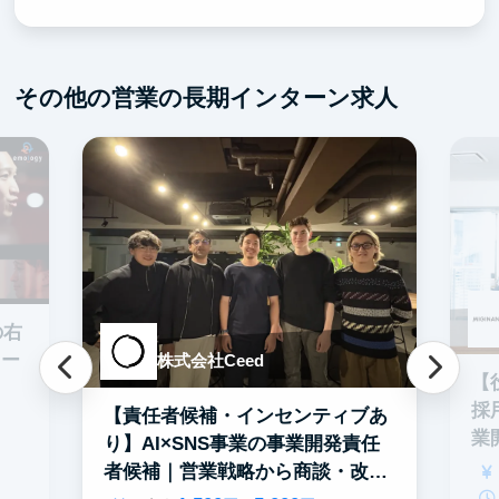
その他の営業の長期インターン求人
の右
ター
株式会社Ceed
【
採
【責任者候補・インセンティブあ
業
り】AI×SNS事業の事業開発責任
者候補｜営業戦略から商談・改善