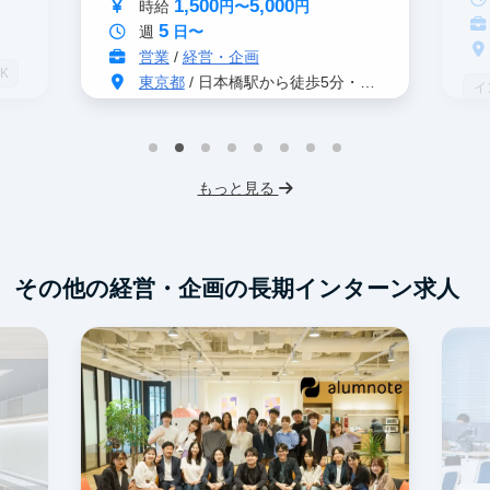
まで
1,500
5,000
時給
円〜
円
5
週
日〜
営業
/
経営・企画
K
東京都
/ 日本橋駅から徒歩5分・茅場町駅から徒歩2分
イ
グローバル事業
S
インターン生3人以上在籍
人
もっと見る
英語力を活かせる
事業立案
土
Webマーケティング
服
SNSマーケティング
機械学習・AI
その他の経営・企画の長期インターン求人
未経験OK
IT業界
ゲーム業界
スタートアップ
土日勤務可
フレックス勤務
服装髪型自由
交通費支給