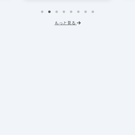
戦
インターン生10人以上在籍
イ
プロダクトマネジメント
事業立案
もっと見る
英
機械学習・AI
データサイエンス
V
未経験OK
IT業界
人材業界
土
スタートアップ
土日勤務可
服
フレックス勤務
東大卒社長
服装髪型自由
交通費支給