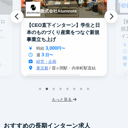
株式会社Alumnote
グロ
【
【CEO直下インターン】学生と日
る。
括
本のものづくり産業をつなぐ新規
期イ
イ
事業立ち上げ
3,000
時給
円〜
3
週
日〜
経営・企画
分
東京都
/ 霞ヶ関駅・内幸町駅直結
イ
戦略コンサル志望者におすすめ
デ
インターン生10人以上在籍
事業立案
ス
機械学習・AI
IT業界
スタートアップ
もっと見る
フレックス勤務
東大卒社長
服装髪型自由
交通費支給
おすすめの長期インターン求人