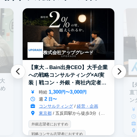
株式会社アップグレード
【東大→Bain出身CEO】大手企業
への戦略コンサルティング×AI実
0大
装｜戦コン・外銀・商社内定者多
【
進め
数
1,300
3,000
直
時給
円〜
円
2
週
日〜
ン
コンサルティング
/
経営・企画
東京都
/ 五反田駅から徒歩3分（大崎駅から徒歩8分）
外銀志望者におすすめ
戦略コンサル志望者におすすめ