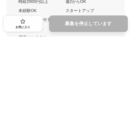
時給2000円以上
週2からOK
未経験OK
スタートアップ
英語力を活かせる
土日勤務可
募集を停止しています
お気に入り
1ヶ月からOK
文系におすすめ
理系におすすめ
内定者の特徴から探す
外銀に内定者を輩出
戦略コンサルに内定者を輩出
総合商社に内定者を輩出
GAFAに内定者を輩出
起業家を輩出
業界・キーワードから探す