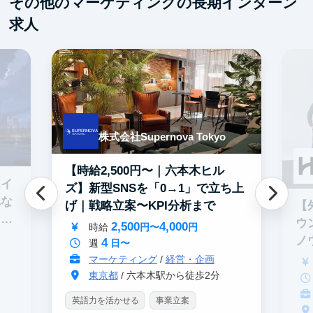
その他のマーケティングの長期インターン
求人
株式会社Supernova Tokyo
【時給2,500円〜｜六本木ヒル
エイ
ズ】新型SNSを「0→1」で立ち上
れな
【
げ｜戦略立案〜KPI分析まで
イテ
ウ
2,500
4,000
時給
円〜
円
ノ
4
週
日〜
マーケティング
/
経営・企画
東京都
/ 六本木駅から徒歩2分
英語力を活かせる
事業立案