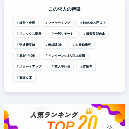
この求人の特徴
経営・企画
マーケティング
時給2000円以上
フレックス勤務
一部リモート
服装髪型自由
交通費支給
未経験OK
土日勤務可
週2からOK
インターン生3人以上在籍
スタートアップ
東大卒社長
IT業界
事業立案