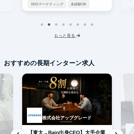
SNSマーケティング
未経験OK
イ
土日勤務可
服装髪型自由
S
交通費支給
I
もっと見る
フ
交
おすすめの長期インターン求人
株式会社アップグレード
【東大→Bain出身CEO】大手企業