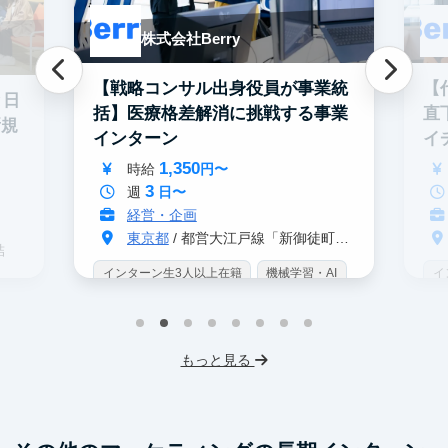
株式会社Berry
【戦略コンサル出身役員が事業統
【
と日
括】医療格差解消に挑戦する事業
直
新規
インターン
イ
ン
1,350
時給
円〜
3
週
日〜
経営・企画
東京都
/ 都営大江戸線「新御徒町駅」 A4出口 徒歩3分
結
インターン生3人以上在籍
機械学習・AI
イ
データサイエンス
未経験OK
IT業界
W
スタートアップ
交通費支給
未
プ
もっと見る
服