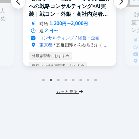
への戦略コンサルティング×AI実
0大
装｜戦コン・外銀・商社内定者多
【
進め
数
直
1,300
3,000
時給
円〜
円
2
ン
週
日〜
コンサルティング
/
経営・企画
東京都
/ 五反田駅から徒歩3分（大崎駅から徒歩8分）
外銀志望者におすすめ
戦略コンサル志望者におすすめ
戦
インターン生10人以上在籍
イ
プロダクトマネジメント
事業立案
もっと見る
英
機械学習・AI
データサイエンス
V
未経験OK
IT業界
人材業界
土
スタートアップ
土日勤務可
服
フレックス勤務
東大卒社長
服装髪型自由
交通費支給