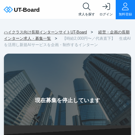
求人を探す
ログイン
無料登録
ハイクラス向け長期インターンサイトUT-Board
経営・企画の長期
インターン求人・募集一覧
【時給2,000円〜／代表直下】 生成AI
を活用し新規AIサービスを企画・制作するインターン
現在募集を停止しています