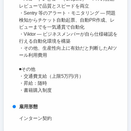
レビューで品質とスピードを両立
・Sentry 等のアラート・モニタリング — 問題
検知からチケット自動起票、自動PR作成、レ
ビューまでを一気通貫で自動化
・Viktor — ビジネスメンバーが自ら仕様確認を
行える自動化環境を構築
・その他、生産性向上に有効だと判断したAIツ
ール利用費用
◾️その他
・交通費支給（上限5万円/月）
・昇給：随時
・書籍購入制度
雇用形態
インターン契約