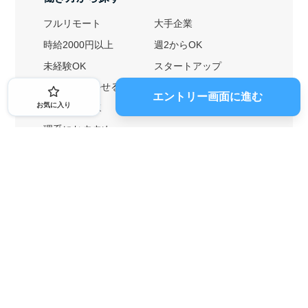
フルリモート
大手企業
時給2000円以上
週2からOK
未経験OK
スタートアップ
英語力を活かせる
土日勤務可
エントリー画面に進む
お気に入り
1ヶ月からOK
文系におすすめ
理系におすすめ
内定者の特徴から探す
外銀に内定者を輩出
戦略コンサルに内定者を輩出
総合商社に内定者を輩出
GAFAに内定者を輩出
起業家を輩出