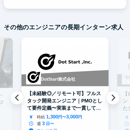
その他のエンジニアの長期インターン求人
DotStart株式会社
【未経験◎／リモート可】フルス
【
・
タック開発エンジニア｜PMOとし
ン
ジ
て要件定義〜実装まで一貫して担
た
当
募
1,300
3,000
時給
円〜
円
3
週
日〜