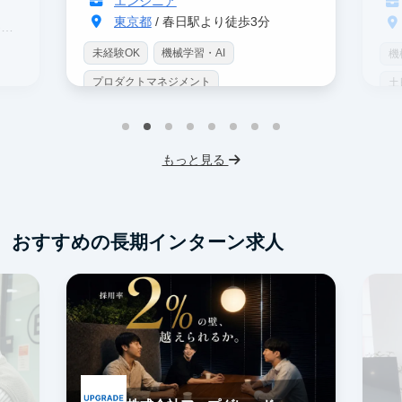
エンジニア
東京都
/ 春日駅より徒歩3分
駅
未経験OK
機械学習・AI
機
プロダクトマネジメント
土
インターン生10人以上在籍
土日勤務可
服
フレックス勤務
服装髪型自由
もっと見る
おすすめの長期インターン求人