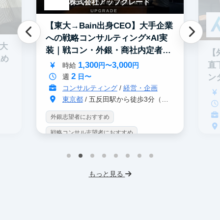
株式会社アップグレード
【東大→Bain出身CEO】大手企業
への戦略コンサルティング×AI実
0大
装｜戦コン・外銀・商社内定者多
【
進め
数
1,300
3,000
直
時給
円〜
円
2
ン
週
日〜
コンサルティング
/
経営・企画
東京都
/ 五反田駅から徒歩3分（大崎駅から徒歩8分）
外銀志望者におすすめ
戦略コンサル志望者におすすめ
戦
インターン生10人以上在籍
イ
プロダクトマネジメント
事業立案
もっと見る
英
機械学習・AI
データサイエンス
V
未経験OK
IT業界
人材業界
土
スタートアップ
土日勤務可