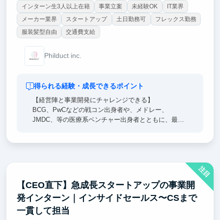
インターン生3人以上在籍
事業立案
未経験OK
IT業界
メーカー業界
スタートアップ
土日勤務可
フレックス勤務
服装髪型自由
交通費支給
Philduct inc.
得られる経験・成長できるポイント
【経営陣と事業開発にチャレンジできる】
BCG、PwCなどの戦コン出身者や、メドレー、
JMDC、等の医療系ベンチャー出身者とともに、最先
端のAI×医療領域の新規開拓営業に取り組むことがで
きます。
実際の商談から数値管理まで幅広い裁量権をお任せし
ます。
注目
【CEO直下】急成長スタートアップの事業開
発インターン｜インサイドセールス〜CSまで
一貫して担当