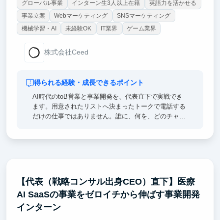
グローバル事業
インターン生3人以上在籍
英語力を活かせる
事業立案
Webマーケティング
SNSマーケティング
機械学習・AI
未経験OK
IT業界
ゲーム業界
株式会社Ceed
得られる経験・成長できるポイント
AI時代のtoB営業と事業開発を、代表直下で実戦でき
ます。用意されたリストへ決まったトークで電話する
だけの仕事ではありません。誰に、何を、どのチャネ
ルで提案すれば売れるのか。その仮説を立て、実行
し、数字で勝ち筋をつくる所から担当します。顧客セ
グメント設計、企業リサーチ、リスト作成、接点創
出、ヒアリング、提案、商談、CRM管理、KPI分析、
改善まで一気通貫で経験できます。さらにAIエージェ
ントを営業リサーチや文面作成、顧客分析、フォロー
【代表（戦略コンサル出身CEO）直下】医療
へ組み込み、営業組織を強くする仕組みづくりにも挑
AI SaaSの事業をゼロイチから伸ばす事業開発
戦できます。成果を出せば業界や営業チャネルのオー
ナー、事業開発責任者に近い役割まで任せます。
インターン