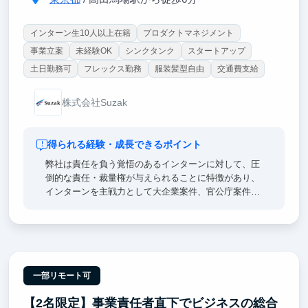
インターン生10人以上在籍
プロダクトマネジメント
事業立案
未経験OK
シンクタンク
スタートアップ
土日勤務可
フレックス勤務
服装髪型自由
交通費支給
株式会社Suzak
得られる経験・成長できるポイント
弊社は責任を負う覚悟のあるインターンに対して、圧
倒的な責任・裁量権が与えられることに特徴があり、
インターンを主戦力として大企業案件、官公庁案件を
納品するおそらく日本で唯一のコンサルティング会社
です。
弊社のインターンで圧倒的な責任・裁量とともに業務
に取り組むことで、多くのインターン生が「社会経験
のない一般的な大学生」から「日系大手、外資系企業
一部リモート可
において同期トップレベルとなるビジネスマン」へと
【2名限定】事業責任者直下でビジネスの総合
成長してきた実績があります。