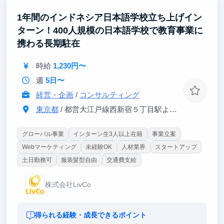
「仮説を立て、実行し、成果につなげた経験」として
強く語れます。
1年間のインドネシア日本語学校立ち上げイン
ターン！400人規模の日本語学校で教育事業に
学生のうちから、マーケティング・クリエイティブ・
事業成長を一気通貫で学べる環境です。
携わる長期駐在
ぜひ一緒にマーケティングの世界を楽しみましょう。
時給
1,230円〜
週
5日〜
経営・企画
/
コンサルティング
東京都
/ 都営大江戸線西新宿５丁目駅より徒歩３分、JR新宿駅より徒歩2
グローバル事業
インターン生3人以上在籍
事業立案
Webマーケティング
未経験OK
人材業界
スタートアップ
土日勤務可
服装髪型自由
交通費支給
株式会社LivCo
得られる経験・成長できるポイント