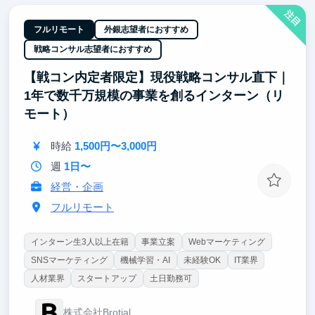
注目
【「0→1」の事業づくりに当事者として関われる】
フルリモート
外銀志望者におすすめ
まずはIS・CS業務を通じて、営業・顧客対応の基礎
戦略コンサル志望者におすすめ
と事業理解を深めていただきます。業務に習熟した後
は、マーケティング・企画・新規事業など、事業の多
【戦コン内定者限定】現役戦略コンサル直下｜
様な領域にも携わるチャンスがあります。「自ら仕組
1年で数千万規模の事業を創るインターン（リ
みを設計し、事業を伸ばした経験」は、就職活動でも
その後のキャリアでも強力な武器になります。
モート）
時給
1,500円〜3,000円
週
1日〜
経営・企画
フルリモート
インターン生3人以上在籍
事業立案
Webマーケティング
SNSマーケティング
機械学習・AI
未経験OK
IT業界
人材業界
スタートアップ
土日勤務可
株式会社Brotial