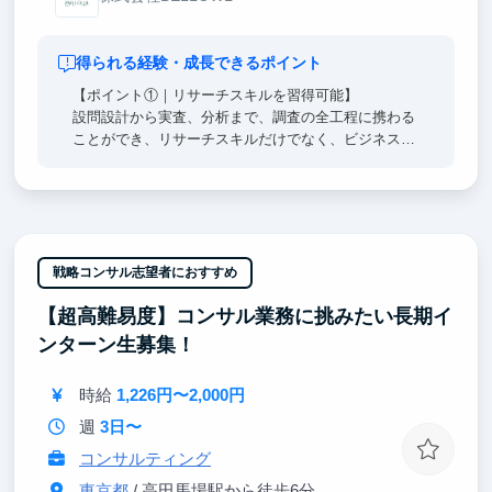
得られる経験・成長できるポイント
【ポイント①｜リサーチスキルを習得可能】
設問設計から実査、分析まで、調査の全工程に携わる
ことができ、リサーチスキルだけでなく、ビジネスの
根幹を支える思考力も鍛えられます。
【ポイント②｜企業の意思決定を支援】
大手企業がクライアントの案件にも関わることができ
ます。学生のうちから企業の意思決定に貢献でき、責
任ある実務経験を積むことが可能です。
戦略コンサル志望者におすすめ
【超高難易度】コンサル業務に挑みたい長期イ
【ポイント③｜新規事業の最前線に触れる】
クライアント企業の既存サービスを改善するだけでな
ンターン生募集！
く、新規事業の受容性検証にも携わります。市場のト
レンドを肌で感じながら、コンサルティングの本質を
時給
1,226円〜2,000円
学ぶことができます。
週
3日〜
コンサルティング
東京都
/ 高田馬場駅から徒歩6分