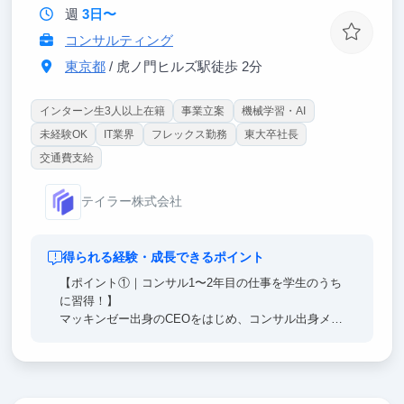
週
3日〜
コンサルティング
東京都
/ 虎ノ門ヒルズ駅徒歩 2分
インターン生3人以上在籍
事業立案
機械学習・AI
未経験OK
IT業界
フレックス勤務
東大卒社長
交通費支給
テイラー株式会社
得られる経験・成長できるポイント
【ポイント①｜コンサル1〜2年目の仕事を学生のうち
に習得！】
マッキンゼー出身のCEOをはじめ、コンサル出身メン
バーから直接FBを受けながら、仮説立案からリサー
チ・ドキュメント作成まで一連のコンサル業務を経験
できます。
まさに将来コンサルティングファームに入社した際に