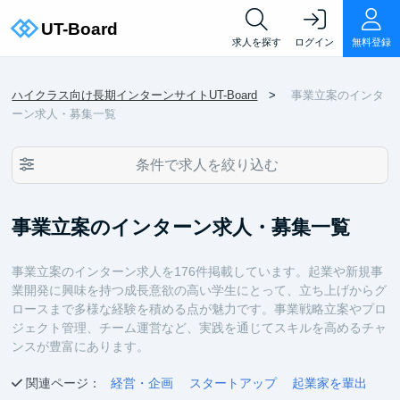
求人を探す
ログイン
無料登録
ハイクラス向け長期インターンサイトUT-Board
事業立案のインタ
ーン求人・募集一覧
条件で求人を絞り込む
事業立案のインターン求人・募集一覧
事業立案のインターン求人を176件掲載しています。起業や新規事
業開発に興味を持つ成長意欲の高い学生にとって、立ち上げからグ
ロースまで多様な経験を積める点が魅力です。事業戦略立案やプロ
ジェクト管理、チーム運営など、実践を通じてスキルを高めるチャ
ンスが豊富にあります。
関連ページ：
経営・企画
スタートアップ
起業家を輩出