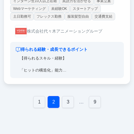
インターン生10人以上在籍
英語力を活かせる
事業立案
Webマーケティング
未経験OK
スタートアップ
土日勤務可
フレックス勤務
服装髪型自由
交通費支給
株式会社代々木アニメーショングループ
得られる経験・成長できるポイント
【得られるスキル・経験】
「ヒットの構造化」能力
SNSデータやファン心理を分析し、再現性のある「バ
ズ」や「熱狂」を論理的に設計する力。
「全体最適」のビジネス設計力
企画・制作・流通の全工程を俯瞰し、どこにリソース
1
2
3
…
9
を投下すれば最大の利益・認知が得られるかを判断す
る経営的視点。
「0→100」のIPビルディング実務
既存IPはもちろん、無名の才能を発掘し、「世界的な