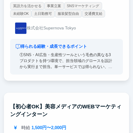
「これからの時代の仕事の進め方」そのものを、実務
英語力を活かせる
事業立案
SNSマーケティング
を通じて身につけていただけます。
未経験OK
土日勤務可
服装髪型自由
交通費支給
株式会社Supernova Tokyo
得られる経験・成長できるポイント
①SNS・AI広告・生産性ツールという毛色の異なる3
プロダクトを持つ環境で、担当領域のグロースを設計
から実行まで担当。単一サービスでは得られない、汎
用的なマーケ／グロースの型を身につけられます。
②実データを用いたKPI分析とユーザーインサイト抽
出から、開発への改善提案までを一気通貫で経験。
「人が動く仕組み」を教科書ではなく現場で学べま
す。
【初心者OK】美容メディアのWEBマーケティ
ングインターン
③海外展開の戦略立案・ローカライズに挑戦でき、代
表直下で年次に関係なく企画を提案できる環境。マー
ケ・PdM・起業のどの道にも活きる実践経験が積めま
時給
1,500円〜2,000円
す。