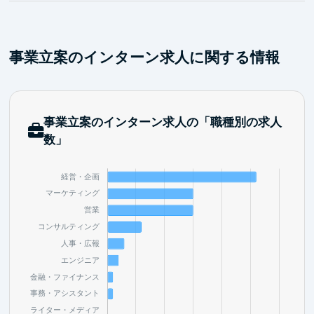
IP」へと押し上げる一連のプロセスを当事者として主
導した経験。
「市場を動かした」という成功体験
事業立案のインターン求人に関する情報
自分の引いた戦略により、再生数、グッズ売上、ライ
ブ動員数といった「数字」としてマーケットが激変す
る瞬間をリードした手応え。
事業立案のインターン求人の「職種別の求人
数」