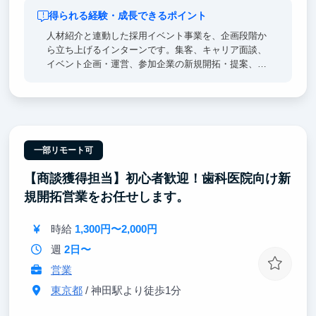
得られる経験・成長できるポイント
人材紹介と連動した採用イベント事業を、企画段階か
ら立ち上げるインターンです。集客、キャリア面談、
イベント企画・運営、参加企業の新規開拓・提案、数
値分析、改善までを一気通貫で経験できます。取締役
や事業責任者と直接議論し、「誰を集めるか」「企業
が参加したくなる企画は何か」「どう継続的な売上に
つなげるか」といった事業の根幹から考えます。営
業・マーケティング・企画・採用を横断して学べるた
め、将来起業したい方や、事業開発・コンサル・人材
一部リモート可
業界を志望する方に最適です。成果次第では、学生チ
【商談獲得担当】初心者歓迎！歯科医院向け新
ームのマネジメントやイベント事業全体の責任者もお
任せします。
規開拓営業をお任せします。
時給
1,300円〜2,000円
週
2日〜
営業
東京都
/ 神田駅より徒歩1分