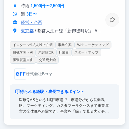
時給
1,500円〜2,500円
週
3日〜
経営・企画
東京都
/ 都営大江戸線「新御徒町駅」 A4出口 徒歩3分
インターン生3人以上在籍
事業立案
Webマーケティング
機械学習・AI
未経験OK
IT業界
スタートアップ
服装髪型自由
交通費支給
株式会社Berry
得られる経験・成長できるポイント
医療QMSという1兆円市場で、市場分析から営業戦
略、マーケティング、カスタマーサクセスまで事業運
営の全体像を経験でき、事業を「線」で見る力が身に
つきます。
代表（戦略コンサル出身CEO）から直接フィードバッ
クを受けられるため、経営者の意思決定プロセスをそ