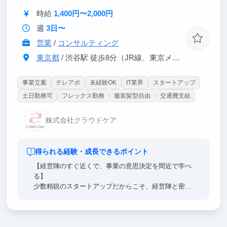
時給
1,400円〜2,000円
週
3日〜
営業
/
コンサルティング
東京都
/ 渋谷駅 徒歩8分（JR線、東京メトロ各線）
事業立案
テレアポ
未経験OK
IT業界
スタートアップ
土日勤務可
フレックス勤務
服装髪型自由
交通費支給
株式会社クラウドケア
得られる経験・成長できるポイント
【経営陣のすぐ近くで、事業の意思決定を間近で学べ
る】
少数精鋭のスタートアップだからこそ、経営陣と密に
働けます。大手企業との事業共創の現場にも立ち会
え、「経営者がどう意思決定するか」を間近で吸収で
きる、トップキャリアや起業を志す方には希少な機会
です。