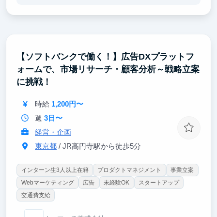
業務に挑戦できます。
単なる作業ではなく、顧客課題を自ら考え、提案内容
を整理し、社内外のメンバーを巻き込みながら事業を
前に進める経験ができます。
【ソフトバンクで働く！】広告DXプラットフ
スタートアップが成長していく過程を間近で体感でき
ォームで、市場リサーチ・顧客分析～戦略立案
るため、就活でも「自分で考え、行動し、成果につな
げた経験」として語りやすい実践的なエピソードを得
に挑戦！
られます。
時給
1,200円〜
週
3日〜
経営・企画
東京都
/ JR高円寺駅から徒歩5分
インターン生3人以上在籍
プロダクトマネジメント
事業立案
Webマーケティング
広告
未経験OK
スタートアップ
交通費支給