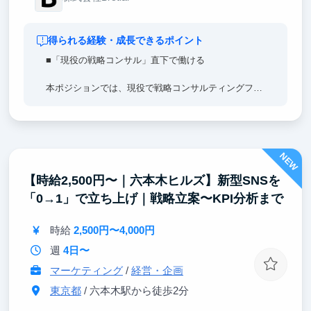
得られる経験・成長できるポイント
■「現役の戦略コンサル」直下で働ける
本ポジションでは、現役で戦略コンサルティングファ
ームに身を置くメンバーの直下で事業づくりに取り組
みます。
仮説思考・論点思考を、机上の知識ではなく実際の事
NEW
業運営の中で体得できます。
「どこに問いを立て、どう構造化し、どう検証して意
【時給2,500円〜｜六本木ヒルズ】新型SNSを
思決定するか」を、隣で見て・任されながら学べる環
「0→1」で立ち上げ｜戦略立案〜KPI分析まで
境です。
■「最新のAIを活用した仕事術」を学べる
時給
2,500円〜4,000円
週
4日〜
弊社では、最新の生成AIを業務の中核に据えていま
す。
マーケティング
/
経営・企画
東京都
/ 六本木駅から徒歩2分
リサーチ・資料作成・検証のサイクルを、AIと共創し
ながら圧倒的なスピードで回します。