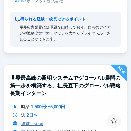
オーマッチ株式会社
得られる経験・成長できるポイント
屋外広告業界には課題が山積しており、自らのアイデ
アや戦略次第でオーマッチを大きくブレイクスルーさ
せることができます。
広告業界での経験有無は問いません。成長意欲・学習
意欲がある方であれば大歓迎です！
■ 経験できること
NEW
・ソフトバンクとの新規プロジェクト創出経験
・顧客環境の分析、戦略立案の経験
世界最高峰の照明システムでグローバル展開の
・スタートアップの働き方、意思決定の速さの体感
第一歩を構築する。社長直下のグローバル戦略
・急成長していく会社の中身がどうなっていくのかの
体験
長期インターン
・社長、役員からのフィードバックによる成長機会
時給
1,500円〜5,000円
週
2日〜
経営・企画