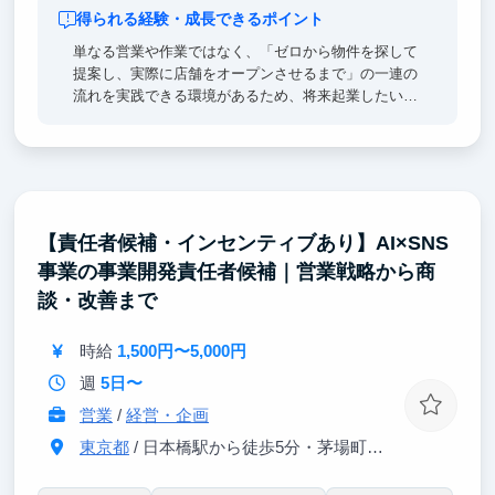
得られる経験・成長できるポイント
単なる営業や作業ではなく、「ゼロから物件を探して
提案し、実際に店舗をオープンさせるまで」の一連の
流れを実践できる環境があるため、将来起業したい人
や、若いうちにどこでも通用する実践的なビジネス戦
闘力を身につけたいみなさんには良い環境だと思いま
す。
【責任者候補・インセンティブあり】AI×SNS
事業の事業開発責任者候補｜営業戦略から商
談・改善まで
時給
1,500円〜5,000円
週
5日〜
営業
/
経営・企画
東京都
/ 日本橋駅から徒歩5分・茅場町駅から徒歩2分