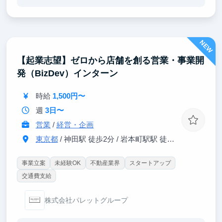
に必要な実践的なマーケティングスキルを身につけら
れます。自分で調査・企画した内容が実際の施策とし
て採用され、成果まで見届けられる環境です。就職活
動や将来のキャリアでも強みとなる「考える力」と
NEW
「実行力」が身につきます。
【起業志望】ゼロから店舗を創る営業・事業開
発（BizDev）インターン
時給
1,500円〜
週
3日〜
営業
/
経営・企画
東京都
/ 神田駅 徒歩2分 / 岩本町駅駅 徒歩6分
事業立案
未経験OK
不動産業界
スタートアップ
交通費支給
株式会社パレットグループ