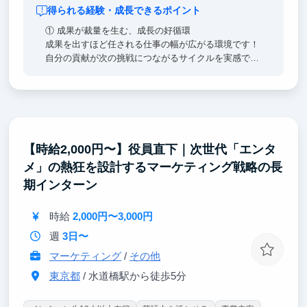
得られる経験・成長できるポイント
① 成果が裁量を生む、成長の好循環
成果を出すほど任される仕事の幅が広がる環境です！
自分の貢献が次の挑戦につながるサイクルを実感でき
ます。提案を理由なく否定しない文化・失敗を許容す
る風土が、この成長サイクルを後押しします！
②早期活躍するための研修「BOOT CAMP」
ビジネス基礎を集中的に学び、実践課題を通じてアウ
トプットまで一貫して取り組むことで、早期活躍を目
【時給2,000円〜】役員直下｜次世代「エンタ
指します。
メ」の熱狂を設計するマーケティング戦略の長
③ 多様なバックグラウンドを持つメンバーと働ける
期インターン
環境
起業経験者やMBA取得者、メルカリ・リクルート出身
時給
2,000円〜3,000円
者など、幅広い経験を持つメンバーと共に働くこと
で、実践的な知見や多様な視点に触れることができま
週
3日〜
す。
マーケティング
/
その他
東京都
/ 水道橋駅から徒歩5分