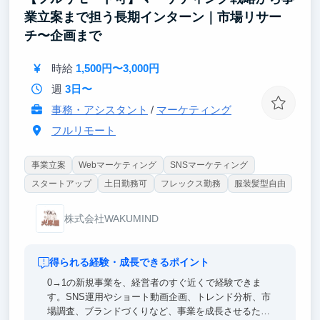
す。
業立案まで担う長期インターン｜市場リサー
チ〜企画まで
時給
1,500円〜3,000円
週
3日〜
事務・アシスタント
/
マーケティング
フルリモート
事業立案
Webマーケティング
SNSマーケティング
スタートアップ
土日勤務可
フレックス勤務
服装髪型自由
株式会社WAKUMIND
得られる経験・成長できるポイント
0→1の新規事業を、経営者のすぐ近くで経験できま
す。SNS運用やショート動画企画、トレンド分析、市
場調査、ブランドづくりなど、事業を成長させるため