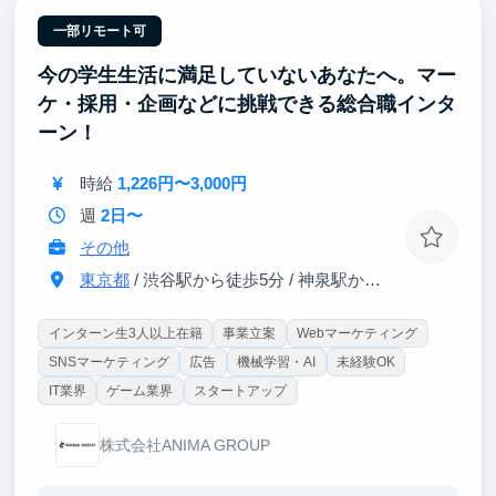
1〜2年目で求められるスキルを学生のうちから磨ける
ため、同期よりも早く成果を出せる基盤を築くことが
一部リモート可
できます。
今の学生生活に満足していないあなたへ。マー
【ポイント②｜大手企業向けの業務変革に携われ
ケ・採用・企画などに挑戦できる総合職インタ
る！】
ーン！
当社クライアントは日本を代表する大手企業が中心で
す。
時給
1,226円〜3,000円
AIを活用した業務変革プロジェクトの中で、プロジェ
クト全体の推進に関わることができます。
週
2日〜
その他
東京都
/ 渋谷駅から徒歩5分 / 神泉駅から徒歩3分
インターン生3人以上在籍
事業立案
Webマーケティング
SNSマーケティング
広告
機械学習・AI
未経験OK
IT業界
ゲーム業界
スタートアップ
株式会社ANIMA GROUP