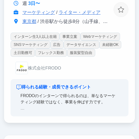
週
3日〜
マーケティング
/
ライター・メディア
東京都
/ 渋谷駅から徒歩8分（山手線、埼京線、銀座線、半蔵門線、ほか）
インターン生3人以上在籍
事業立案
Webマーケティング
SNSマーケティング
広告
データサイエンス
未経験OK
土日勤務可
フレックス勤務
服装髪型自由
株式会社FRODO
得られる経験・成長できるポイント
FRODOのインターンで得られるのは、単なるマーケ
ティング経験ではなく、事業を伸ばす力です。
ユーザー心理を読み解き、広告・動画・記事の企画を
考え、配信後の数値を見ながら改善まで行います。
実際の売上に直結する施策に関われるため、就活でも