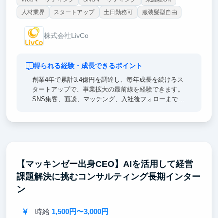
人材業界
スタートアップ
土日勤務可
服装髪型自由
株式会社LivCo
得られる経験・成長できるポイント
創業4年で累計3.4億円を調達し、毎年成長を続けるス
タートアップで、事業拡大の最前線を経験できます。
SNS集客、面談、マッチング、入社後フォローまで一
気通貫で担い、営業・マーケティング・事業推進を横
断的に学べる環境です。年次や国籍に関係なく裁量が
大きく、成果次第で新規施策や事業立ち上げにも挑戦
可能。多国籍メンバーと働きながら、グローバルな視
点と実践力を身につけられます！
【マッキンゼー出身CEO】AIを活用して経営
課題解決に挑むコンサルティング長期インター
ン
時給
1,500円〜3,000円