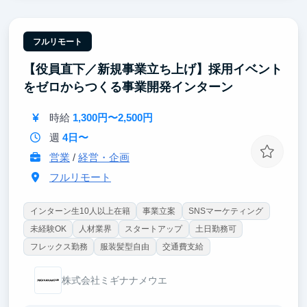
のまま学べるのも特徴です。
「代表直下でゼロイチ事業を推進した」経験は、就活
で説得力のあるエピソードになり、事業立案・戦略職
フルリモート
などキャリア全般で通用するポータブルスキルとして
【役員直下／新規事業立ち上げ】採用イベント
武器になります。
をゼロからつくる事業開発インターン
時給
1,300円〜2,500円
週
4日〜
営業
/
経営・企画
フルリモート
インターン生10人以上在籍
事業立案
SNSマーケティング
未経験OK
人材業界
スタートアップ
土日勤務可
フレックス勤務
服装髪型自由
交通費支給
株式会社ミギナナメウエ