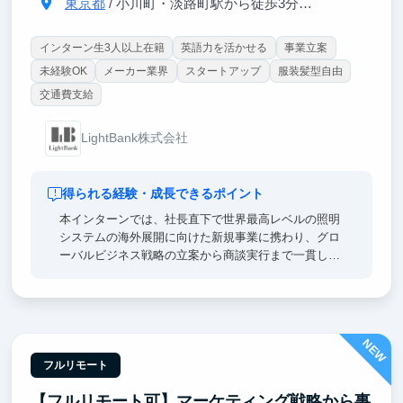
東京都
/ 小川町・淡路町駅から徒歩3分、JR御茶ノ水駅から徒歩5分
インターン生3人以上在籍
英語力を活かせる
事業立案
未経験OK
メーカー業界
スタートアップ
服装髪型自由
交通費支給
LightBank株式会社
得られる経験・成長できるポイント
本インターンでは、社長直下で世界最高レベルの照明
システムの海外展開に向けた新規事業に携わり、グロ
ーバルビジネス戦略の立案から商談実行まで一貫して
経験できます。市場調査・戦略策定・営業交渉・改善
までの一連のプロセスを実践し、経営視点と実践的な
ビジネススキルを身につけられます。また、急成長中
のベンチャー企業で経営陣と直接関わりながら、世界
NEW
で通用する製品価値や海外市場での競争力を学べるこ
とも大きな魅力です。将来、商社・コンサルティング
フルリモート
ファーム・海外事業・新規事業開発などを志望する方
【フルリモート可】マーケティング戦略から事
にとって、実践力と成長機会を得られるインターンで