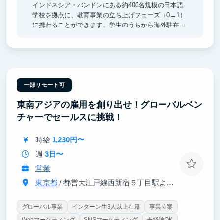
インドネシア・バンドンにある約400名規模の日本語
学校を拠点に、教育事業の立ち上げフェーズ（0→1）
に携わることができます。学生のうちから海外駐在経
験を積める環境が整っており、寮完備・光熱費無料の
ため、現地での生活にも安心して挑戦可能です。
また、東南アジア言語に特化した教授が在籍する大学
の学生からの応募も多く、国際領域や教育に関心を持
つ仲間と出会える環境があります。日本とアジアをつ
一部リモート可
なぐ循環型の「人材育成モデル」の最前線で、リアル
東南アジアの雇用を創り出せ！グローバルベン
な社会課題と向き合いながら経験を積めることも大き
な魅力です！
チャーでセールスに挑戦！
時給
1,230円〜
週
3日〜
営業
東京都
/ 都営大江戸線西新宿５丁目駅より徒歩３分、JR新宿駅より徒歩2
グローバル事業
インターン生3人以上在籍
事業立案
Webマーケティング
SNSマーケティング
未経験OK