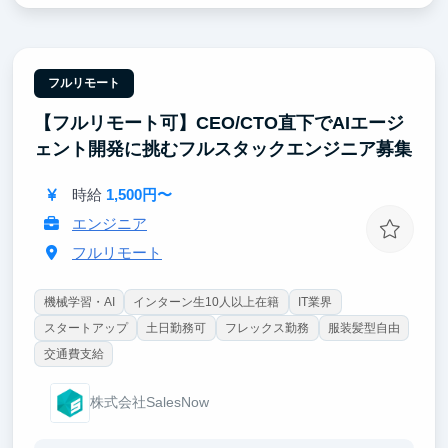
チームにはマッキンゼー出身の社長をはじめ、メルカ
リ・リクルート・楽天・NRIなど大手やメガベンチャ
ー出身のメンバーが多数在籍。
【ポイント②｜AI活用は前提、あなたの力で会社の成
フルリモート
長角度を高める】
【フルリモート可】CEO/CTO直下でAIエージ
AI Agentの実行基盤、Coding Agent前提の開発体制を
確立していただくことを期待します。
ェント開発に挑むフルスタックエンジニア募集
【ポイント③｜超大手企業とのプロダクト開発】
時給
1,500円〜
クライアントは日本を代表する大手企業が中心。起業
を目指す方は、Salesから全てのフェーズに関与可
エンジニア
能。
フルリモート
機械学習・AI
インターン生10人以上在籍
IT業界
スタートアップ
土日勤務可
フレックス勤務
服装髪型自由
交通費支給
株式会社SalesNow