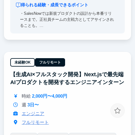
得られる経験・成長できるポイント
・SalesNowでは新規プロダクトの設計から本番リリ
ースまで。正社員チームの主戦力としてアサインされ
ることも。
・AI駆動開発の最前線で「10年分のスキル」を先取り
できる — 全社員にClaude Code MAX配布、経営陣含
め全員バイブコーディング実践。
・経営視点が開発に直結する構造 — 経営会議に参加
しARR・チャーン率・顧客の声をリアルタイムで把
握。
未経験OK
フルリモート
・完全フルリモート×完全フルフレックス — コアタイ
【生成AI×フルスタック開発】Next.jsで最先端
ムなし、出社義務なし。地方在住でも留学先からでも
参加可能。
AIプロダクトを開発するエンジニアインターン
・「量」が質に転化する環境設計
時給
2,000円〜4,000円
週
3日〜
エンジニア
フルリモート