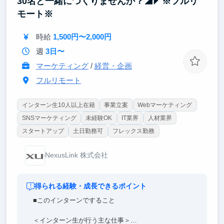
30名と一緒につくりませんか？◢◤※フルリ
就職活動においても具体的な意思決定と改善のエピソ
モート※
ードとして強い武器になります。
時給
1,500円〜2,000円
週
3日〜
マーケティング
/
経営・企画
フルリモート
インターン生10人以上在籍
事業立案
Webマーケティング
SNSマーケティング
未経験OK
IT業界
人材業界
スタートアップ
土日勤務可
フレックス勤務
NexusLink 株式会社
得られる経験・成長できるポイント
■このインターンですること
＜インターン生が行う主な仕事＞