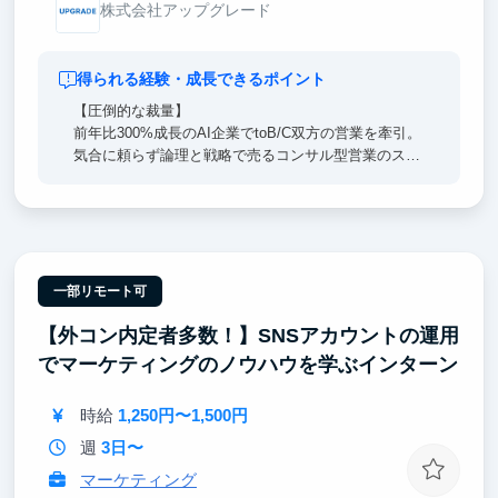
株式会社アップグレード
得られる経験・成長できるポイント
【圧倒的な裁量】
前年比300%成長のAI企業でtoB/C双方の営業を牽引。
気合に頼らず論理と戦略で売るコンサル型営業のスキ
ルや思考．熱量を徹底的に習得し、プロを名乗れる一
生モノの営業力を身に着けます。
【経営陣直下】
東大・戦コン(Bain)出身の経営陣のすぐ隣で、超一流
の意思決定プロセスを肌で感じつつ直接吸収できま
一部リモート可
す。日々のFBを通じ、どこでも通用する「解像度の
【外コン内定者多数！】SNSアカウントの運用
高い思考力」を身に沁み込ませます。
でマーケティングのノウハウを学ぶインターン
【東大早慶8割】
高倍率を突破したトップ層が集結。オフィスに来るだ
時給
1,250円〜1,500円
けで視座が高まる刺激を受けることができます。過去
インターン生は戦略コンサル・外銀・総合商社等のト
週
3日〜
ップ企業へ内定しています。
マーケティング