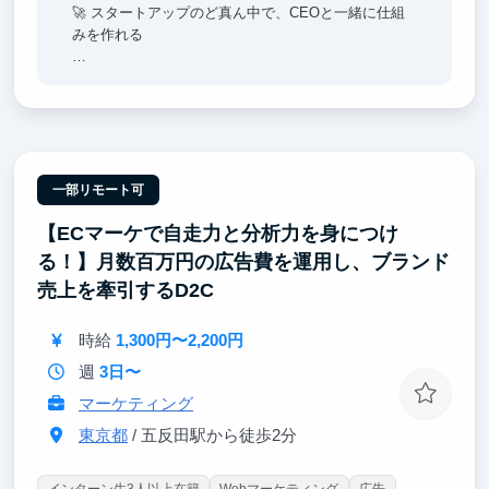
🚀 スタートアップのど真ん中で、CEOと一緒に仕組
みを作れる
広告運用やコンテンツ戦略はまだ立ち上げフェーズ。
大企業のインターンでは絶対に経験できない「ゼロか
ら仕組みを作る側」に立てます。新卒2年目でインド
ネシア支社マネージャーに登用された実績もあり、成
果を出せば任される範囲は青天井。
一部リモート可
【ECマーケで自走力と分析力を身につけ
る！】月数百万円の広告費を運用し、ブランド
売上を牽引するD2C
時給
1,300円〜2,200円
週
3日〜
マーケティング
東京都
/ 五反田駅から徒歩2分
インターン生3人以上在籍
Webマーケティング
広告