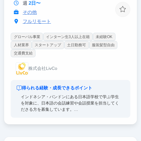
週
2日〜
その他
フルリモート
グローバル事業
インターン生3人以上在籍
未経験OK
人材業界
スタートアップ
土日勤務可
服装髪型自由
交通費支給
株式会社LivCo
得られる経験・成長できるポイント
インドネシア・バンドンにある日本語学校で学ぶ学生
を対象に、日本語の会話練習や会話授業を担当してく
ださる方を募集しています。
「会話力を伸ばしたい！」という学生たちと、日本語
で交流し、語学力の向上をサポートするお仕事です。
学生と交流する中で日本スタンダードのビジネスマナ
ーや文化を指導し、時には学生のために厳しく指摘