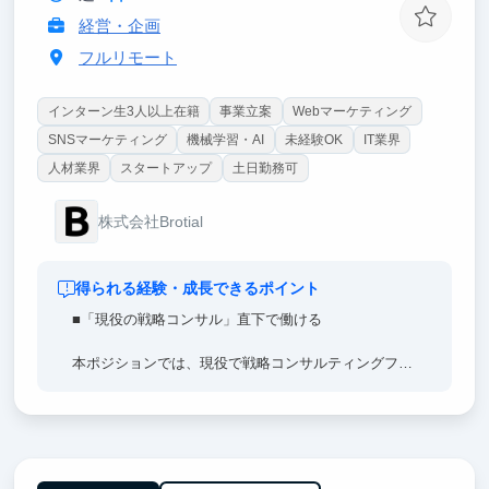
経営・企画
フルリモート
インターン生3人以上在籍
事業立案
Webマーケティング
SNSマーケティング
機械学習・AI
未経験OK
IT業界
人材業界
スタートアップ
土日勤務可
株式会社Brotial
得られる経験・成長できるポイント
■「現役の戦略コンサル」直下で働ける
本ポジションでは、現役で戦略コンサルティングファ
ームに身を置くメンバーの直下で事業づくりに取り組
みます。
仮説思考・論点思考を、机上の知識ではなく実際の事
業運営の中で体得できます。