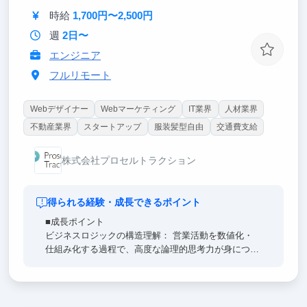
時給
1,700円〜2,500円
週
2日〜
エンジニア
フルリモート
Webデザイナー
Webマーケティング
IT業界
人材業界
不動産業界
スタートアップ
服装髪型自由
交通費支給
株式会社プロセルトラクション
得られる経験・成長できるポイント
■成長ポイント
ビジネスロジックの構造理解： 営業活動を数値化・
仕組み化する過程で、高度な論理的思考力が身につき
ます。
実務直結のSaaSスキル： ツール運用を通じ、技術が
売上に直結する手触り感を体感できます。
希少な視点： 技術×マーケの視点を持つ、市場価値の