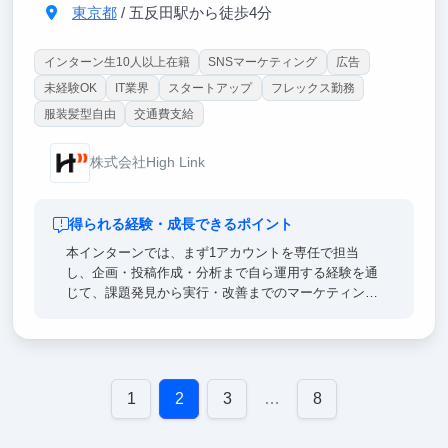
東京都
/ 五反田駅から徒歩4分
インターン生10人以上在籍
SNSマーケティング
広告
未経験OK
IT業界
スタートアップ
フレックス勤務
服装髪型自由
交通費支給
株式会社High Link
得られる経験・成長できるポイント
本インターンでは、まず1アカウントを専任で担当
し、企画・投稿作成・分析まで自ら運用する経験を通
じて、課題発見から実行・改善までのマーケティング
思考が身につきます。課題発見から実行・改善までを
自ら回す経験を通じて、実践的なマーケティング思考
を身につけられる環境です。運用に余裕が出れば複数
アカウントを兼任し、媒体ごとの特性を踏まえた戦略
比較にも挑戦できます。半年ほど継続すると改善提案
1
2
3
…
8
や企画の意思決定に関わる機会が増え、SNS施策が顧
客獲得や売上にどう繋がるかという事業視点も養われ