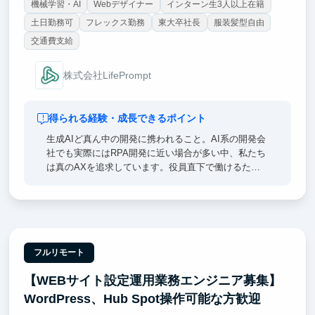
機械学習・AI
Webデザイナー
インターン生3人以上在籍
土日勤務可
フレックス勤務
東大卒社長
服装髪型自由
交通費支給
株式会社LifePrompt
得られる経験・成長できるポイント
生成AIど真ん中の開発に携われること。AI系の開発会
社でも実際にはRPA開発に近い場合が多い中、私たち
は真のAXを追求しています。役員直下で働けるた
め、経営視点での意思決定プロセスや事業戦略を間近
で学びながら、実装力を磨けます。自社プロダクト
『AxMates』はこれからどの企業も当たり前に使うよ
うなサービスになります。その初期から立ち上げた経
験は、今後のキャリアに大きく活きるはずです。開発
にはCursor、Claude Code、Devinなど最新AIツールを
フルリモート
使い倒します。withAIでの開発生産性の高さを一緒に
【WEBサイト設定運用業務エンジニア募集】
探求しましょう。
WordPress、Hub Spot操作可能な方歓迎