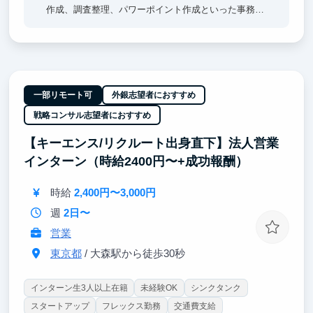
作成、調査整理、パワーポイント作成といった事務ア
シスタント業務をお任せします
将来的に投資銀行・コンサルティング・アドバイザリ
ー産業への就職や起業を考えられている方にお勧めで
す
またどこの業界に注力していいかわからないから、幅
一部リモート可
外銀志望者におすすめ
広い業界と接することで決めたいという方にもお勧め
戦略コンサル志望者におすすめ
できます
【キーエンス/リクルート出身直下】法人営業
インターン（時給2400円〜+成功報酬）
時給
2,400円〜3,000円
週
2日〜
営業
東京都
/ 大森駅から徒歩30秒
インターン生3人以上在籍
未経験OK
シンクタンク
スタートアップ
フレックス勤務
交通費支給