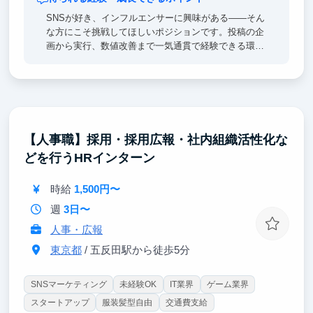
SNSが好き、インフルエンサーに興味がある——そん
な方にこそ挑戦してほしいポジションです。投稿の企
画から実行、数値改善まで一気通貫で経験できる環境
で、少数精鋭だからこそ裁量が大きく、成果に直結す
る仕事を任されます。スタートアップで求められるス
ピード感や基準値を体感しながら、SNSを“好き”で終
わらせず、ビジネスとして成果を出す力を伸ばしたい
方におすすめです。
【人事職】採用・採用広報・社内組織活性化な
どを行うHRインターン
時給
1,500円〜
週
3日〜
人事・広報
東京都
/ 五反田駅から徒歩5分
SNSマーケティング
未経験OK
IT業界
ゲーム業界
スタートアップ
服装髪型自由
交通費支給