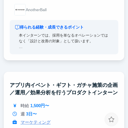
AnotherBall
得られる経験・成長できるポイント
本インターンでは、採用を単なるオペレーションでは
なく「設計と改善の対象」として扱います。
候補者リサーチやスカウト送信に加え、既読率・返信
率などの数値を分析し、どこにボトルネックがあるの
かを考え、改善施策を回します。採用広報や要件整理
にも関与するため、言語化力・仮説思考・データに基
づく意思決定力が実務を通して鍛えられます。
アプリ内イベント・ギフト・ガチャ施策の企画
これらは人事領域に限らず、事業開発やコンサルティ
／運用／効果分析を行うプロダクトインターン
ングなど幅広いキャリアで再現性の高い力です。採用
成果や改善プロセスを具体的なエピソードとして語れ
るため、就職活動においても有益な経験になります。
時給
1,500円〜
週
3日〜
マーケティング