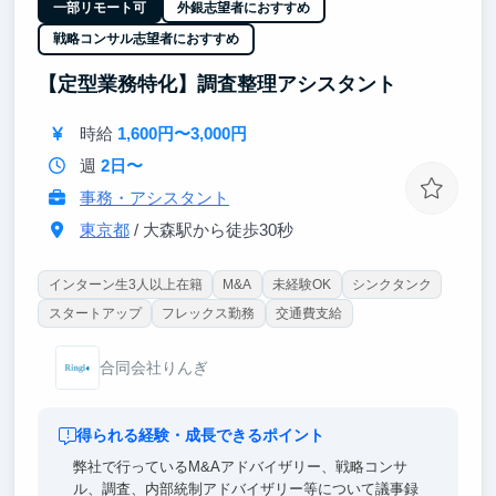
「どこに問いを立て、どう構造化し、どう検証して意
一部リモート可
外銀志望者におすすめ
思決定するか」を、隣で見て・任されながら学べる環
戦略コンサル志望者におすすめ
境です。
【定型業務特化】調査整理アシスタント
■「最新のAIを活用した仕事術」を学べる
時給
1,600円〜3,000円
弊社では、最新の生成AIを業務の中核に据えていま
す。
週
2日〜
事務・アシスタント
リサーチ・資料作成・検証のサイクルを、AIと共創し
ながら圧倒的なスピードで回します。
東京都
/ 大森駅から徒歩30秒
「これからの時代の仕事の進め方」そのものを、実務
を通じて身につけていただけます。
インターン生3人以上在籍
M&A
未経験OK
シンクタンク
スタートアップ
フレックス勤務
交通費支給
合同会社りんぎ
得られる経験・成長できるポイント
弊社で行っているM&Aアドバイザリー、戦略コンサ
ル、調査、内部統制アドバイザリー等について議事録