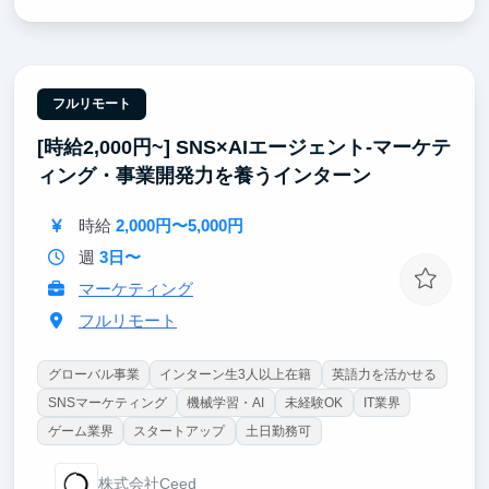
ものを届けた」という手応えがエンジニアとしての確
かな土台になる
・課題の発見から解決策の設計まで自分で判断する経
験を通じて、いま社会が求めている「AIを使いこなせ
る人材」に近づける
フルリモート
・エンタメ・通信・店舗・バックオフィスなど多業種
[時給2,000円~] SNS×AIエージェント-マーケテ
の課題に触れ、技術の応用力と業界を横断する視野が
身につく
ィング・事業開発力を養うインターン
・立ち上げ期のAIチームに参画し、仕組みづくりから
関われる希少な経験が得られる
時給
2,000円〜5,000円
週
3日〜
マーケティング
フルリモート
グローバル事業
インターン生3人以上在籍
英語力を活かせる
SNSマーケティング
機械学習・AI
未経験OK
IT業界
ゲーム業界
スタートアップ
土日勤務可
株式会社Ceed