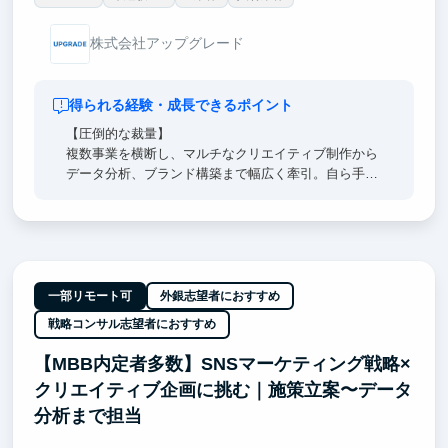
株式会社アップグレード
得られる経験・成長できるポイント
【圧倒的な裁量】
複数事業を横断し、マルチなクリエイティブ制作から
データ分析、ブランド構築まで幅広く牽引。自ら手が
けるクリエイティブが事業成長に直結する圧倒的裁量
のもと、一生モノのデザイン×ビジネスの視座を身に
着けます。
【経営陣直下】
経営陣のすぐ隣で、超一流の意思決定プロセスを肌で
一部リモート可
外銀志望者におすすめ
感じつつ直接吸収できます。日々のフィードバックを
戦略コンサル志望者におすすめ
通じ、どこでも通用する「解像度の高い思考力」を身
に沁み込ませます。
【MBB内定者多数】SNSマーケティング戦略×
クリエイティブ企画に挑む｜施策立案〜データ
【東大早慶8割】
高倍率を突破したトップ層が集結。オフィスに来るだ
分析まで担当
けで視座が高まる刺激を受けることができます。過