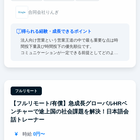
合同会社りんぎ
得られる経験・成長できるポイント
法人向け営業という営業王道の中で最も重要な点は時
間投下量及び時間投下の優先順位です。
コミュニケーションが一定できる前提としてどのよう
な時間配分を行えば効率的な営業成果を上げられるか
を実践的に習得することが可能です。キーエンスリク
ルート出身直下でその営業ノウハウを実践かつ理論的
に習得することが可能です
なお対象は法人向け営業であり、個人向けではござい
ません
フルリモート
【フルリモート/有償】急成長グローバルHRベ
ンチャーで途上国の社会課題を解決！日本語会
話トレーナー
時給
0円〜