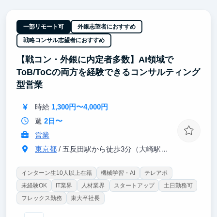
【経営陣直下】
東大・戦コン(Bain)出身の経営陣のすぐ隣で、超一流
の意思決定プロセスを肌で感じつつ直接吸収できま
一部リモート可
外銀志望者におすすめ
す。日々のFBを通じ、どこでも通用する「解像度の
戦略コンサル志望者におすすめ
高い思考力」を身に沁み込ませます。
【戦コン・外銀に内定者多数】AI領域で
【東大早慶8割】
ToB/ToCの両方を経験できるコンサルティング
高倍率を突破したトップ層が集結。オフィスに来るだ
けで視座が高まる刺激を受けることができます。過去
型営業
にインターン生は戦略コンサル・外銀・総合商社等の
トップ企業へ内定しています。
時給
1,300円〜4,000円
週
2日〜
営業
東京都
/ 五反田駅から徒歩3分（大崎駅から徒歩8分）
インターン生10人以上在籍
機械学習・AI
テレアポ
未経験OK
IT業界
人材業界
スタートアップ
土日勤務可
フレックス勤務
東大卒社長