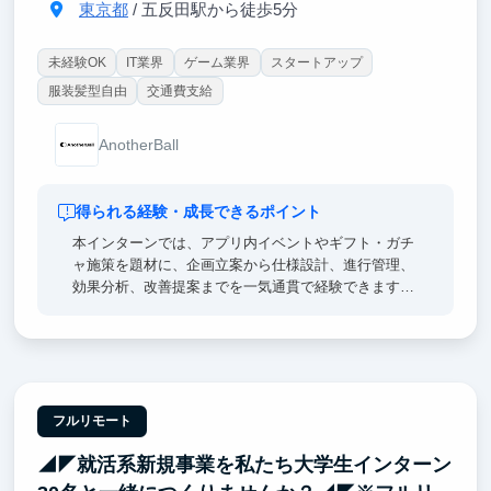
東京都
/ 五反田駅から徒歩5分
未経験OK
IT業界
ゲーム業界
スタートアップ
服装髪型自由
交通費支給
AnotherBall
得られる経験・成長できるポイント
本インターンでは、アプリ内イベントやギフト・ガチ
ャ施策を題材に、企画立案から仕様設計、進行管理、
効果分析、改善提案までを一気通貫で経験できます。
単なる運用作業ではなく、「なぜこの施策を打つの
か」「数字として何が変わったのか」を常に問われる
ため、仮説思考・論点整理・データに基づく意思決定
力が鍛えられます。これらはプロダクト開発、事業開
発、コンサルティングなど幅広いキャリアで再現性高
フルリモート
く活きる力です。
◢◤就活系新規事業を私たち大学生インターン
また、施策の成功・失敗を自分の言葉で語れるため、