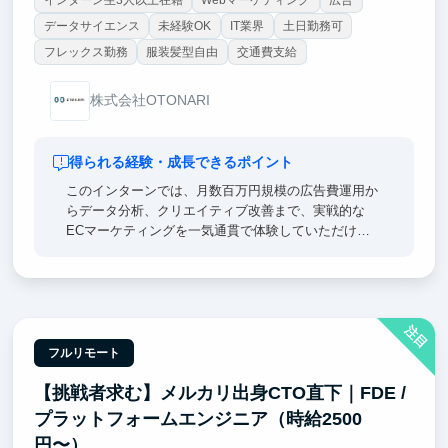
データサイエンス
未経験OK
IT業界
土日勤務可
フレックス勤務
服装髪型自由
交通費支給
株式会社OTONARI
得られる経験・成長できるポイント
このインターンでは、月数百万円規模の広告費運用か
らデータ分析、クリエイティブ改善まで、実戦的な
ECマーケティングを一気通貫で体験していただけま
す。正社員と同等の裁量権を持ち、自ら仮説検証を繰
り返すことで、普通のインターンでは得られない「生
きた思考力」と「自走力」を身につけることができま
す。
注目
実社会で通用するマーケティングスキルは、就活にお
いても強力なアピールポイントになります。
フルリモート
※実際、圧倒的な思考力を持つ優秀なメンバーからの
【挑戦者求む】メルカリ出身CTO直下｜FDE /
鋭いフィードバックを受けながら、自身のビジネス戦
闘力を飛躍的に引き上げられる環境です。
プラットフォームエンジニア（時給2500
円〜）