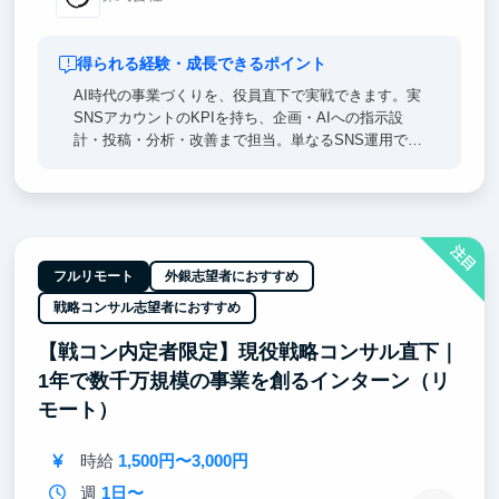
得られる経験・成長できるポイント
AI時代の事業づくりを、役員直下で実戦できます。実
SNSアカウントのKPIを持ち、企画・AIへの指示設
計・投稿・分析・改善まで担当。単なるSNS運用では
なく、「AIエージェントを使って事業の数字を伸ばす
側」の経験を積めます。起業・事業開発・マーケティ
ング・AI領域で企業・就職したい人に向いています。
注目
フルリモート
外銀志望者におすすめ
戦略コンサル志望者におすすめ
【戦コン内定者限定】現役戦略コンサル直下｜
1年で数千万規模の事業を創るインターン（リ
モート）
時給
1,500円〜3,000円
週
1日〜