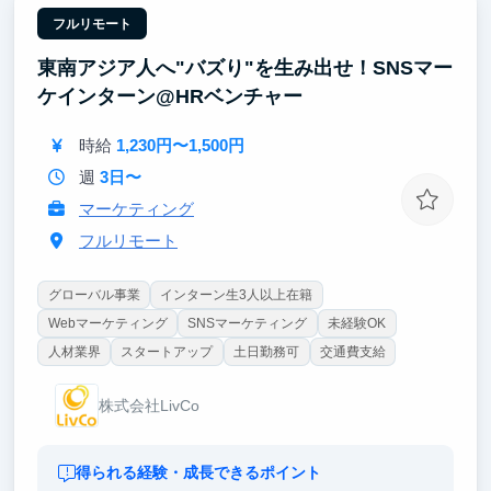
し、メリハリのある授業を一緒に作っていきます。
フルリモート
東南アジア人へ"バズり"を生み出せ！SNSマー
日本語を通じて、夢に向かって頑張るインドネシアの
若者を応援しませんか？
ケインターン@HRベンチャー
時給
1,230円〜1,500円
週
3日〜
マーケティング
フルリモート
グローバル事業
インターン生3人以上在籍
Webマーケティング
SNSマーケティング
未経験OK
人材業界
スタートアップ
土日勤務可
交通費支給
株式会社LivCo
得られる経験・成長できるポイント