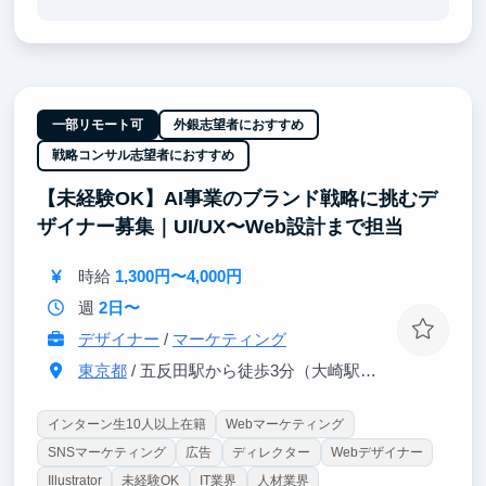
・当社が運営する就活偏差値アプリの運営業務
・SNSマーケティング業務
・ユーザーの顧客満足度向上のサポート面談業務
・セールスアシスタント業務
※文章ではお伝えしづらい部分ですのでカジュアルに
面談にて紹介しております♪
一部リモート可
外銀志望者におすすめ
戦略コンサル志望者におすすめ
■参画のメリット
・実利売上計上のガクチカ作成ができる
【未経験OK】AI事業のブランド戦略に挑むデ
・インターン等完全未経験OK（ほとんど皆さん未経
ザイナー募集｜UI/UX〜Web設計まで担当
験です）
・就活に関する業務のため就活対策に繋がります
・大手企業がスポンサーとして応援してくれています
時給
1,300円〜4,000円
・完全リモート参画
週
2日〜
・約10名の同世代の学生がチームでサポートしあいま
す
デザイナー
/
マーケティング
東京都
/ 五反田駅から徒歩3分（大崎駅から徒歩8分）
インターン生10人以上在籍
Webマーケティング
SNSマーケティング
広告
ディレクター
Webデザイナー
Illustrator
未経験OK
IT業界
人材業界