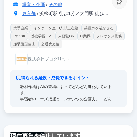
経営・企画
/
その他
東京都
/ 浜松町駅 徒歩1分／大門駅 徒歩1分
大手企業
インターン生10人以上在籍
英語力を活かせる
Python
機械学習・AI
未経験OK
IT業界
フレックス勤務
服装髪型自由
交通費支給
株式会社プログリット
得られる経験・成長できるポイント
教材作成はAIの登場によってどんどん進化していま
す。
学習者のニーズ把握とコンテンツの企画力、「どんな
指示を出せばAIが正確に動くか」を設計・改善する
力、生成の仕組みを自動化しパフォーマンスを計測す
る力、そして全体のプロジェクト管理力など、英語を
軸に生成AI開発・運用にまつわる様々なスキルを身に
つけたい人に最適です！
現在募集を停止しています
一部リモート可