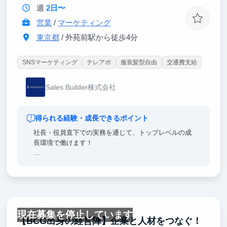
週
2日〜
営業
/
マーケティング
東京都
/ 外苑前駅から徒歩4分
SNSマーケティング
テレアポ
服装髪型自由
交通費支給
Sales Builder株式会社
得られる経験・成長できるポイント
社長・役員直下での実務を通じて、トップレベルの成
長環境で働けます！
▼ トップレベルの成長環境
① 経営陣直下で学ぶ
20代で複数の会社を経営する役員陣のもと、リアルな
意思決定プロセスに関わり、経営視点での思考法を
現在募集を停止しています
日々の業務の中で体得できます。
【BCG出身の経営陣】企業と人材をつなぐ！