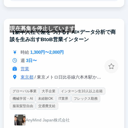
マナーが習得できます。
・資料作成・情報整理スキル
商談資料の準備や情報管理を通じて、営業に必要な資
料作成のノウハウを学べます。
現在募集を停止しています
・主体性・課題解決力
【新卒入社で差をつける】AI×データ分析で商
社員と共に業務を進める中で、指示待ちではなく自ら
談を生み出すBtoB営業インターン
考えて動く力を養えます。
時給
1,300円〜2,000円
週
3日〜
営業
東京都
/ 東京メトロ日比谷線六本木駅から徒歩3分
グローバル事業
大手企業
インターン生10人以上在籍
機械学習・AI
未経験OK
IT業界
フレックス勤務
服装髪型自由
交通費支給
AnyMind Japan株式会社