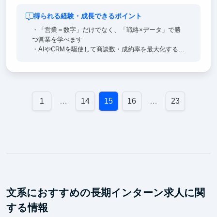
得られる経験・成長できるポイント
・「営業＝数字」だけでなく、「戦略×データ」で勝
つ営業を学べます
・AIやCRMを駆使して商談数・成約率を最大化する仕
組みづくりを学べます
・コンサル的思考で営業戦略を立案し、自らの提案で
結果を変える経験を積めます
・スクリプトではなく“顧客理解”を武器に営業する力
を養うことができます
1
…
14
15
16
…
23
・将来、BizDev／事業開発／セールスマネージャーな
ど“事業を動かす人材”を目指す上で必要な現場の視座
を得られる
・成果にこだわり、KPIを自ら設計・改善することに
やりがいを感じることができる
・新卒入社前に「営業で戦える力」を磨くことができ
る
文系におすすめの長期インターン求人に関
する情報