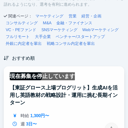
語れるようになり、選考を有利に進められます。
関連ページ：
マーケティング
営業
経営・企画
コンサルティング
M&A
金融・ファイナンス
VC・PEファンド
SNSマーケティング
Webマーケティング
フルリモート
大手企業
ベンチャー/スタートアップ
外銀に内定者を輩出
戦略コンサル内定者を輩出
おすすめ順
現在募集を停止しています
一部リモート可
【東証グロース上場プログリット】生成AIを活
用し英語教材の戦略設計・運用に挑む長期イン
ターン
時給
1,300円〜
週
3日〜