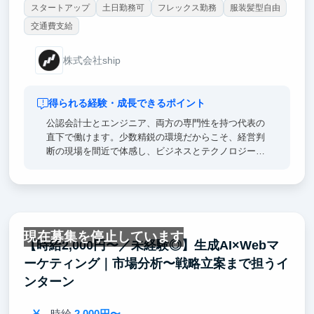
スタートアップ
土日勤務可
フレックス勤務
服装髪型自由
交通費支給
株式会社ship
得られる経験・成長できるポイント
公認会計士とエンジニア、両方の専門性を持つ代表の
直下で働けます。少数精鋭の環境だからこそ、経営判
断の現場を間近で体感し、ビジネスとテクノロジー双
方の視点を同時に吸収できます。また、最先端AIを実
務で積極的に活用しており、ツールを使いこなす力
と、AIと協働する次世代のスキルが自然と身につきま
す。
現在募集を停止しています
【時給2,000円〜／未経験◎】生成AI×Webマ
ーケティング｜市場分析〜戦略立案まで担うイ
ンターン
時給
2,000円〜