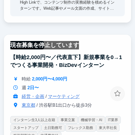
High Linkで、コンテンツ制作の実務経験を積めるイン
ターンです。Web記事やメール文面の作成、サイト更
新などを通じて、情報を分かりやすく言語化する力や
コンテンツ運営の基礎を身につけられます。マニュア
ルや既存コンテンツを参考に進められるため、未経験
でも安心して挑戦できます。香りの魅力を言葉で伝え
ながら、実践的なライティング力やWeb運営スキルを
現在募集を停止しています
伸ばしたい学生におすすめです。
一部リモート可
【時給2,000円〜／代表直下】新規事業を0→1
でつくる事業開発・BizDevインターン
時給
2,000円〜4,000円
週
2日〜
経営・企画
/
マーケティング
東京都
/ 渋谷駅B1出口から徒歩3分
インターン生3人以上在籍
事業立案
機械学習・AI
IT業界
スタートアップ
土日勤務可
フレックス勤務
東大卒社長