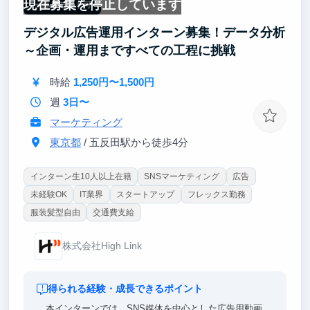
現在募集を停止しています
一部リモート可
■ポジションのポイント
デジタル広告運用インターン募集！データ分析
◎ AI領域の最新動向を追い、自らツールを使いこなし
～企画・運用まですべての工程に挑戦
ながら、AI関連サービスの企画・制作を担当
時給
1,250円〜1,500円
◎ AIによって何が可能になるのか、ユーザーのどんな
課題を解決できるのかを整理し、コンテンツとしてア
週
3日〜
ウトプット。
マーケティング
◎ 代表や経営陣の意思決定に近い距離で、AI関連サ
東京都
/ 五反田駅から徒歩4分
ービスの成長に関与
インターン生10人以上在籍
SNSマーケティング
広告
未経験OK
IT業界
スタートアップ
フレックス勤務
服装髪型自由
交通費支給
株式会社High Link
得られる経験・成長できるポイント
本インターンでは、SNS媒体を中心とした広告用動画