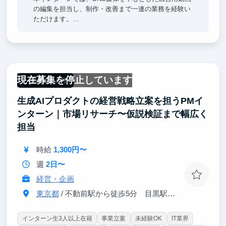
の編集を担当し、制作・改善まで一連の業務を経験い
ただけます。
単なる制作業務にとどまらず、広告配信後の数値分析
や改善提案にも段階的に挑戦できるため、広告効果を
踏まえたクリエイティブ思考が身につきます。
実践的な経験は就職活動でも語りやすく、広告業界を
目指している方や、すでに広告業界の内定を獲得して
現在募集を停止しています
いる方にとって、実務理解を一段引き上げられる環境
一部リモート可
です。
生成AIプロダクトの経営戦略立案を担うPMイ
ンターン｜市場リサーチ〜仮説検証まで幅広く
担当
時給
1,300円〜
週
2日〜
経営・企画
東京都
/ 不動前駅から徒歩5分 目黒駅徒歩10分
インターン生3人以上在籍
事業立案
未経験OK
IT業界