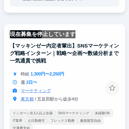
「数字で成果を出す力をつけたい」
そんな成長意欲のある方にぴったりの環境です。
あなたの分析と発想で、顧客の“挑戦”を加速させてい
きましょう。
現在募集を停止しています
一部リモート可
【マッキンゼー内定者輩出】SNSマーケティン
グ戦略インターン｜戦略〜企画〜数値分析まで
一気通貫で挑戦
時給
1,300円〜2,250円
週
2日〜
マーケティング
東京都
/ 五反田駅から徒歩4分
インターン生3人以上在籍
SNSマーケティング
未経験OK
IT業界
土日勤務可
フレックス勤務
服装髪型自由
交通費支給