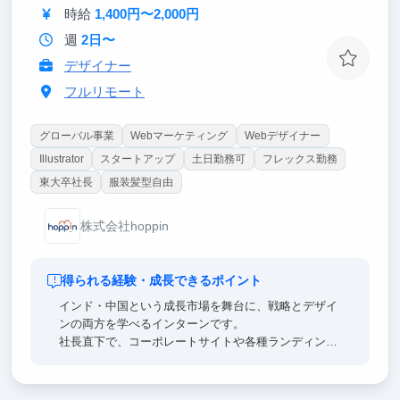
時給
1,400円〜2,000円
週
2日〜
デザイナー
フルリモート
グローバル事業
Webマーケティング
Webデザイナー
Illustrator
スタートアップ
土日勤務可
フレックス勤務
東大卒社長
服装髪型自由
株式会社hoppin
得られる経験・成長できるポイント
インド・中国という成長市場を舞台に、戦略とデザイ
ンの両方を学べるインターンです。
社長直下で、コーポレートサイトや各種ランディング
ページの企画・設計・改善を経験できます。数字を見
ながらCVを生む情報設計を実践できるため、就活時
に語れる「成果のあるポートフォリオ」と具体的なエ