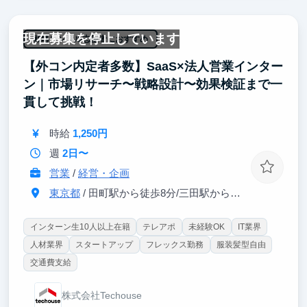
ピソードを得られます。
現在募集を停止しています
戦略コンサル志望者におすすめ
【外コン内定者多数】SaaS×法人営業インター
ン｜市場リサーチ〜戦略設計〜効果検証まで一
貫して挑戦！
時給
1,250円
週
2日〜
営業
/
経営・企画
東京都
/ 田町駅から徒歩8分/三田駅から徒歩9分
インターン生10人以上在籍
テレアポ
未経験OK
IT業界
人材業界
スタートアップ
フレックス勤務
服装髪型自由
交通費支給
株式会社Techouse