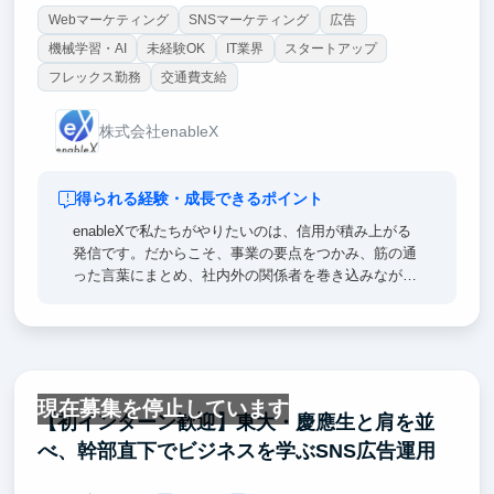
Webマーケティング
SNSマーケティング
広告
機械学習・AI
未経験OK
IT業界
スタートアップ
フレックス勤務
交通費支給
株式会社enableX
得られる経験・成長できるポイント
enableXで私たちがやりたいのは、信用が積み上がる
発信です。だからこそ、事業の要点をつかみ、筋の通
った言葉にまとめ、社内外の関係者を巻き込みながら
形にする力が鍛えられます。外資コンサル等で鍛えら
れたメンバーと事業家がいる環境なので、結論と根
拠、品質とリスクの基準が自然に身につきます。
就活では、課題設定から公開物までを一気通貫で動か
現在募集を停止しています
した実績として語れますし、成果物が残るのも強い。
【初インターン歓迎】東大・慶應生と肩を並
こうした推進力と編集力は、コンサル、企画、マー
べ、幹部直下でビジネスを学ぶSNS広告運用
ケ、事業開発のどれでも再現性のある武器になりま
す。興味があれば、インターンから参加してくださ