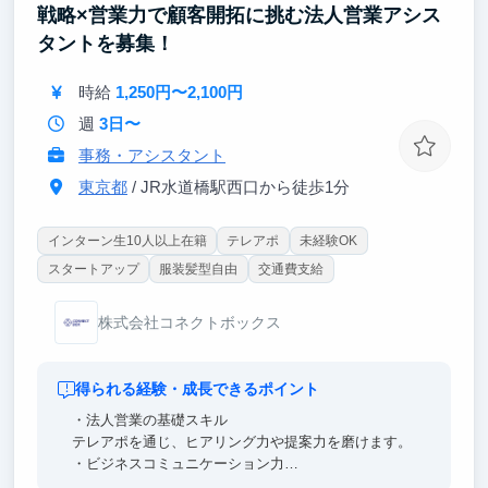
戦略×営業力で顧客開拓に挑む法人営業アシス
② トップセールスからの直接指導
キーエンス出身のトップセールスが実務レベルでフィ
タントを募集！
ードバック。セールスプロセスを構造的に理解し、再
現可能な営業スキルを磨けます。
時給
1,250円〜2,100円
③ 幅広い実務に触れ、提案構築力を養う
週
3日〜
リード分析、マーケティング、営業設計、資料作成な
事務・アシスタント
どを横断的に経験。多様な業界・課題に触れることが
東京都
/ JR水道橋駅西口から徒歩1分
できます。
インターン生10人以上在籍
テレアポ
未経験OK
スタートアップ
服装髪型自由
交通費支給
株式会社コネクトボックス
得られる経験・成長できるポイント
・法人営業の基礎スキル
テレアポを通じ、ヒアリング力や提案力を磨けます。
・ビジネスコミュニケーション力
電話・メールなど、社会人としての基本的な伝え方や