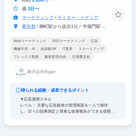
週
3日〜
マーケティング
/
ライター・メディア
東京都
/ 麹町駅から徒歩1分／半蔵門駅から徒歩6分
Webマーケティング
SNSマーケティング
広告
機械学習・AI
未経験OK
IT業界
スタートアップ
フレックス勤務
服装髪型自由
交通費支給
株式会社Riglef
得られる経験・成長できるポイント
▼広告運用スキル
レベル： 主要な広告媒体の管理画面を一人で操作
し、日々の効果測定と簡単な改善報告ができる状態に
なります。
▼SNS運用スキル
レベル：アカウントのコンセプト設計や企画立案・投