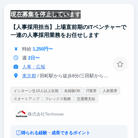
2. 事業部長直下で、意思決定の瞬間に立ち会える
施策の結果に対して幹部から直接フィードバックがも
現在募集を停止しています
らえます。評価軸はひとつ——「数字を動かせるか」
戦略コンサル志望者におすすめ
だけ。学歴も出身地も関係なく、結果を出した人が大
【人事採用担当】上場直前期のITベンチャーで
きく成長できます。
一連の人事採用業務をお任せします
3. 先輩社員とのOJT
わからないことはメンターや先輩に直接聞きながら進
時給
1,250円〜
められます。社内の様々なメンバーとも交流できるた
め、多様な仕事観に触れながら成長できます。
週
2日〜
人事・広報
東京都
/ 田町駅から徒歩8分/三田駅から徒歩9分
インターン生10人以上在籍
未経験OK
IT業界
人材業界
スタートアップ
フレックス勤務
交通費支給
株式会社Techouse
得られる経験・成長できるポイント