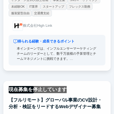
未経験OK
IT業界
スタートアップ
フレックス勤務
服装髪型自由
交通費支給
株式会社High Link
得られる経験・成長できるポイント
本インターンでは、インフルエンサーマーケティング
チームのリーダーとして、数千万規模の予算管理とチ
ームマネジメントに挑戦できます。
このポジションで得られる経験は、キャリアで必須の
「再現性のあるスキル」です。抽象的な目標を具体的
なKPIに落とし込む戦略策定力、複雑な施策を確実に
実行するプロジェクトマネジメント力、そしてチーム
を率いるリーダーシップが鍛えられます！
現在募集を停止しています
特に、数千万の予算を動かし、チームを率いて事業成
フルリモート
長に貢献したという実績は、就職活動で他者と圧倒的
【フルリモート】グローバル事業のCV設計・
な差をつける強力な経験値となります。
実際に過去のインターン生はデロイト、リクルート、
分析・検証をリードするWebデザイナー募集
アクセンチュアなど大手企業に多数内定しています。