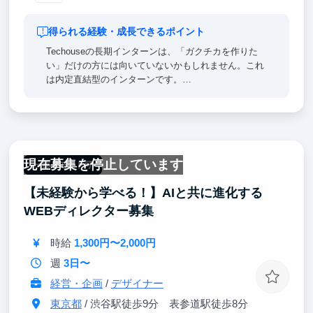
得られる経験・成長できるポイント
Techouseの長期インターンは、「ガクチカを作りた
い」だけの方には向いていないかもしれません。これ
は内定直結型のインターンです。
内定直結だからこそ、Techouseはインターン生の育
成に本気で投資します。インターンだからと業務に上
限は設けず、裁量の大きい仕事を任せる。筋の通った
提案には立場を問わず予算がつき、結果への責任も達
成したときの手応えも、正社員と同じ水準で経験でき
現在募集を停止しています
る。それがTechouseの「普通」です。
一部リモート可
自分で問いを立て、仮説を持ち、顧客にぶつけて、結
【未経験から学べる！】AIと共に進化する
果から学ぶ。そのサイクルを実務の中で繰り返すこと
で、社会人になっても通用する地力が身につきます。
WEBディレクター募集
時給
1,300円〜2,000円
週
3日〜
経営・企画
/
デザイナー
東京都
/ 渋谷駅徒歩9分 表参道駅徒歩8分