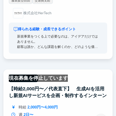
服装髪型自由
交通費支給
株式会社HerTech
得られる経験・成長できるポイント
新規事業をつくる上で必要なのは、アイデアだけでは
ありません。
顧客は誰か、どんな課題を解くのか、どのような価値
を届けるのか、事業として成立するのか。
そうした問いに向き合いながら、仮説を立て、実行
し、検証できる人を探しています。
将来的に事業開発、経営企画、起業、スタートアップ
現在募集を停止しています
に携わりたい方は、HerTechで事業づくりの実践経験
一部リモート可
を積みましょう。
【時給2,000円〜／代表直下】 生成AIを活用
■ポジションのポイント
し新規AIサービスを企画・制作するインターン
◎ 市場・競合リサーチ→仮説立案→施策設計→実
時給
2,000円〜4,000円
行・検証を担当
週
2日〜