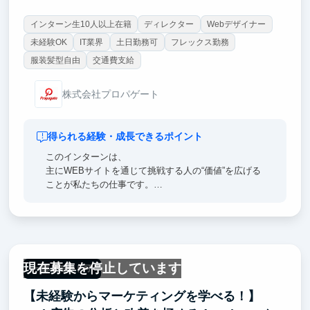
インターン生10人以上在籍
ディレクター
Webデザイナー
未経験OK
IT業界
土日勤務可
フレックス勤務
服装髪型自由
交通費支給
株式会社プロパゲート
得られる経験・成長できるポイント
このインターンは、
主にWEBサイトを通じて挑戦する人の“価値”を広げる
ことが私たちの仕事です。
「学びながら成長したい」「自分の関わったサイトを
世の中に出したい」という方、ぜひ一緒に挑戦しませ
んか？
現在募集を停止しています
一部リモート可
【未経験からマーケティングを学べる！】