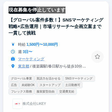
稿後のPDCAまでできるようになります。
現在募集を停止しています
一部リモート可
▼クリエイティブ企画力
【グローバル案件多数！】SNSマーケティング
レベル： 誰に・何を・どう伝えるかを考え抜き、
「人の心を動かす広告」のキャッチコピーやコンセプ
戦略×広告運用｜市場リサーチ〜企画立案まで
トを自ら企画立案できる状態になります。
一貫して挑戦
▼データ分析スキル
時給
1,500円〜10,000円
レベル： データを見て、何が良くて何が悪いのかを
特定し、「次は何をすべきか」を数字に基づいて自分
週
3日〜
の言葉で提案できる状態になります。
マーケティング
東京都
/ 後楽園駅/春日駅から徒歩10分 伝通院前バス停から徒歩1分
グローバル事業
英語力を活かせる
SNSマーケティング
広告
未経験OK
スタートアップ
土日勤務可
フレックス勤務
服装髪型自由
交通費支給
株式会社LiKEY