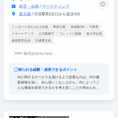
◎ アイデア出しにとどまらず、事業として成立する
経営・企画
/
マーケティング
かを検証し、次の改善まで考案
東京都
/ 渋谷駅B1出口から徒歩3分
◎ 代表や経営陣の意思決定に近い距離で、事業の判
断基準を体感
インターン生3人以上在籍
事業立案
未経験OK
IT業界
スタートアップ
土日勤務可
フレックス勤務
東大卒社長
服装髪型自由
交通費支給
株式会社HerTech
得られる経験・成長できるポイント
AIに関するサービスを届ける上で必要なのは、AIの最
新情報を追い、自ら使いこなしながら、AIによってど
んな価値を提供できるかを考え抜くことが求められま
す。
HerTechでは、AI関連サービスにおける企画、構成設
計、コンテンツ制作、改善までを代表直下で担ってい
ただきます。