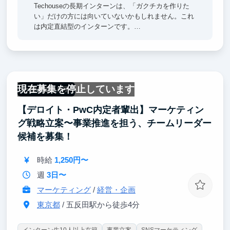
Techouseの長期インターンは、「ガクチカを作りた
い」だけの方には向いていないかもしれません。これ
は内定直結型のインターンです。
内定直結だからこそ、Techouseはインターン生の育
成に本気で投資します。インターンだからと業務に上
限は設けず、裁量の大きい仕事を任せる。筋の通った
提案には立場を問わず予算がつき、結果への責任も達
成したときの手応えも、正社員と同じ水準で経験でき
現在募集を停止しています
る。それがTechouseの「普通」です。
一部リモート可
自分で問いを立て、仮説を持ち、顧客にぶつけて、結
【デロイト・PwC内定者輩出】マーケティン
果から学ぶ。そのサイクルを実務の中で繰り返すこと
で、社会人になっても通用する地力が身につきます。
グ戦略立案〜事業推進を担う、チームリーダー
候補を募集！
時給
1,250円〜
週
3日〜
マーケティング
/
経営・企画
東京都
/ 五反田駅から徒歩4分
インターン生10人以上在籍
事業立案
SNSマーケティング