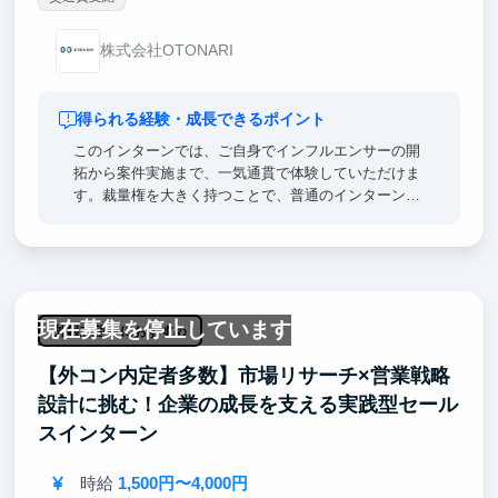
株式会社OTONARI
得られる経験・成長できるポイント
このインターンでは、ご自身でインフルエンサーの開
拓から案件実施まで、一気通貫で体験していただけま
す。裁量権を大きく持つことで、普通のインターンで
はできない経験をすることができます。
表彰制度も充実しており、就活においても強く活かせ
ます。
※実際、弊社インターンにフルコミットしていた学生
様から戦略コンサル等への内定者もおります。
現在募集を停止しています
外銀志望者におすすめ
【外コン内定者多数】市場リサーチ×営業戦略
設計に挑む！企業の成長を支える実践型セール
スインターン
時給
1,500円〜4,000円