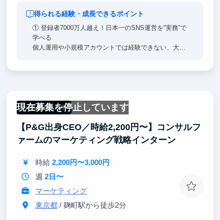
得られる経験・成長できるポイント
① 登録者7000万人越え！日本一のSNS運営を“実務”で
学べる
個人運用や小規模アカウントでは経験できない、大規
模SNSアカウントの戦略設計・運用・改善に直接関わ
れます。
なぜこの投稿が伸びたのか／伸びなかったのか、数字
（再生数・保存数・CV）から逆算する企画思考トレ
ンドを「見る側」から「作る側」への視点転換
現在募集を停止しています
▶︎ SNSを“感覚”ではなく“ロジック”で扱えるようにな
一部リモート可
ります。
【P&G出身CEO／時給2,200円〜】コンサルフ
②実績として語れる経験が残る
ァームのマーケティング戦略インターン
何万人／何百万人規模の施策に関わった」
「海外案件を担当した」
時給
2,200円〜3,000円
「広告案件の企画運営に携わった」
👉 面接で“具体的に語れる経験”を持てるのが最大の強
週
2日〜
みです。
マーケティング
東京都
/ 麹町駅から徒歩2分