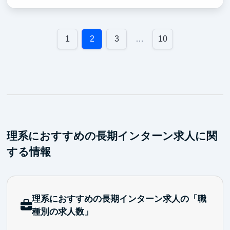
実務直結のSaaSスキル： ツール運用を通じ、技術が
売上に直結する手触り感を体感できます。
希少な視点： 技術×マーケの視点を持つ、市場価値の
高いDX人材へ成長可能です。
1
2
3
…
10
理系におすすめの長期インターン求人に関
する情報
理系におすすめの長期インターン求人の「職
種別の求人数」