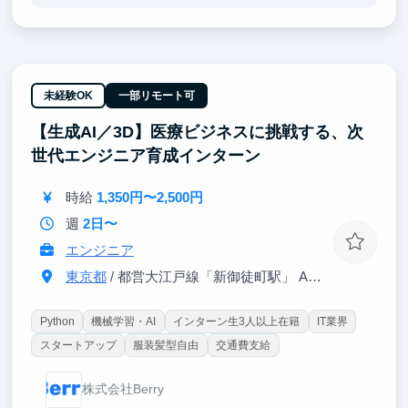
理解
・グローバル企業における品質マネジメントシステム
（QMS）の実務
・データ分析を活用した品質改善活動
・海外拠点とのコミュニケーションやグローバル業務
の経験
未経験OK
一部リモート可
・品質苦情処理業務を通じて、製品ライフサイクル全
【生成AI／3D】医療ビジネスに挑戦する、次
体を支える品質・規制対応の考え方を学ぶことができ
ます。
世代エンジニア育成インターン
・将来的に品質保証、薬事、安全管理などのキャリア
に興味のある方にとって、実務に近い経験を積みなが
時給
1,350円〜2,500円
ら業界理解を深めることができるポジションです。
週
2日〜
エンジニア
東京都
/ 都営大江戸線「新御徒町駅」 A4出口 徒歩3分
Python
機械学習・AI
インターン生3人以上在籍
IT業界
スタートアップ
服装髪型自由
交通費支給
株式会社Berry