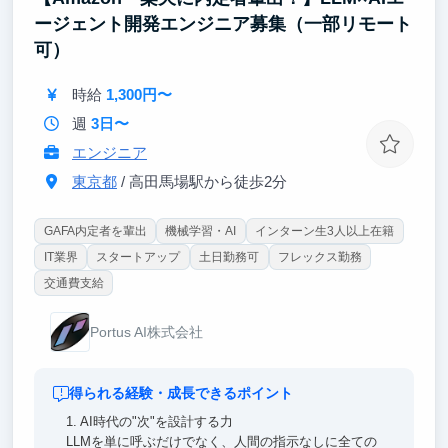
確立していただくことを期待します。
ージェント開発エンジニア募集（一部リモート
可）
【ポイント③｜超大手企業とのプロダクト開発】
クライアントは日本を代表する大手企業が中心。起業
時給
1,300円〜
を目指す方は、Salesから全てのフェーズに関与可
能。
週
3日〜
エンジニア
東京都
/ 高田馬場駅から徒歩2分
GAFA内定者を輩出
機械学習・AI
インターン生3人以上在籍
IT業界
スタートアップ
土日勤務可
フレックス勤務
交通費支給
Portus AI株式会社
得られる経験・成長できるポイント
1. AI時代の"次"を設計する力
LLMを単に呼ぶだけでなく、人間の指示なしに全ての