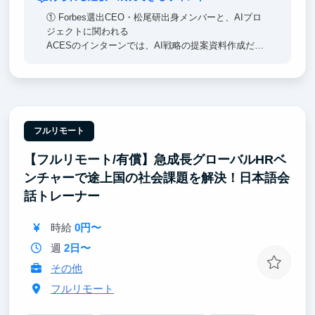
① Forbes選出CEO・松尾研出身メンバーと、AIプロ
ジェクトに関われる
ACESのインターンでは、AI戦略の提案資料作成だけ
でなく、プロジェクトチームの一員としてプロダクト
の設計や開発に関わる機会があります。
② 大手企業のDXプロジェクトに、チームメンバーと
して参画できる
電通・SOMPO・テレビ東京など、大手企業のDXプロ
フルリモート
ジェクトにチームの一員として関わる機会がありま
【フルリモート/有償】急成長グローバルHRベ
す。
ンチャーで途上国の社会課題を解決！日本語会
③ インターン経験を起点に、多様なキャリアへ進ん
話トレーナー
だメンバーもいます。どんな道を選んでも活きる経験
が、ここにはあります。
時給
0円〜
週
2日〜
その他
フルリモート