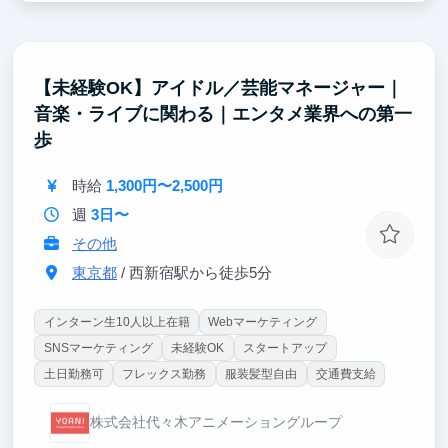
②早期活躍するための研修「BOOT CAMP」
ビジネス基礎を集中的に学び、実践課題を通じてアウ
トプットまで一貫して取り組むことで、早期活躍を目
【未経験OK】アイドル／芸能マネージャー｜
指します。
音楽・ライブに関わる｜エンタメ業界への第一
③ 多様なバックグラウンドを持つメンバーと働ける
歩
環境
起業経験者やMBA取得者、メルカリ・リクルート出身
時給
1,300円〜2,500円
者など、幅広い経験を持つメンバーと共に働くこと
で、実践的な知見や多様な視点に触れることができま
週
3日〜
す。
その他
東京都
/ 西新宿駅から徒歩5分
インターン生10人以上在籍
Webマーケティング
SNSマーケティング
未経験OK
スタートアップ
土日勤務可
フレックス勤務
服装髪型自由
交通費支給
株式会社代々木アニメーショングループ