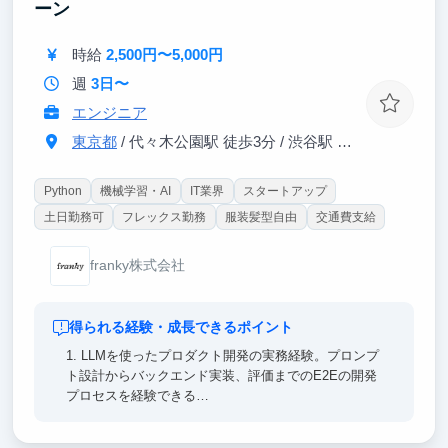
ーン
時給
2,500円〜5,000円
週
3日〜
エンジニア
東京都
/ 代々木公園駅 徒歩3分 / 渋谷駅 徒歩15分
Python
機械学習・AI
IT業界
スタートアップ
土日勤務可
フレックス勤務
服装髪型自由
交通費支給
franky株式会社
得られる経験・成長できるポイント
1. LLMを使ったプロダクト開発の実務経験。プロンプ
ト設計からバックエンド実装、評価までのE2Eの開発
プロセスを経験できる
2. 正社員と同じコードベース・同じ開発環境で働くこ