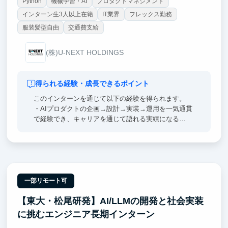
Python
機械学習・AI
プロダクトマネジメント
インターン生3人以上在籍
IT業界
フレックス勤務
服装髪型自由
交通費支給
(株)U-NEXT HOLDINGS
得られる経験・成長できるポイント
このインターンを通じて以下の経験を得られます。
・AIプロダクトの企画→設計→実装→運用を一気通貫
で経験でき、キャリアを通じて語れる実績になる
・自分がつくったものが実際の業務で使われ、「動く
ものを届けた」という手応えがエンジニアとしての確
かな土台になる
・課題の発見から解決策の設計まで自分で判断する経
験を通じて、いま社会が求めている「AIを使いこなせ
る人材」に近づける
一部リモート可
・エンタメ・通信・店舗・バックオフィスなど多業種
【東大・松尾研発】AI/LLMの開発と社会実装
の課題に触れ、技術の応用力と業界を横断する視野が
身につく
に挑むエンジニア長期インターン
・立ち上げ期のAIチームに参画し、仕組みづくりから