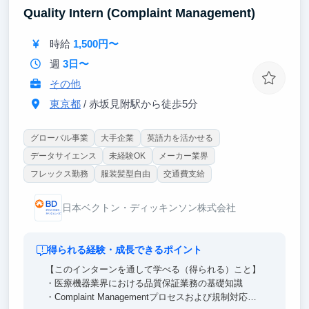
立ち上げから間もないAI活用支援事業が、今まさに伸
Quality Intern (Complaint Management)
びているフェーズです。案件が増え、組織と仕組みが
作られていく過程を、経営メンバーと同じ距離で見ら
時給
1,500円〜
れます。技術選定も価格設定も採用も、決まる瞬間に
立ち会える。将来自分で事業を持ちたい人には、これ
週
3日〜
以上ない教材です。
その他
東京都
/ 赤坂見附駅から徒歩5分
グローバル事業
大手企業
英語力を活かせる
データサイエンス
未経験OK
メーカー業界
フレックス勤務
服装髪型自由
交通費支給
日本ベクトン・ディッキンソン株式会社
得られる経験・成長できるポイント
【このインターンを通して学べる（得られる）こと】
・医療機器業界における品質保証業務の基礎知識
・Complaint Managementプロセスおよび規制対応の