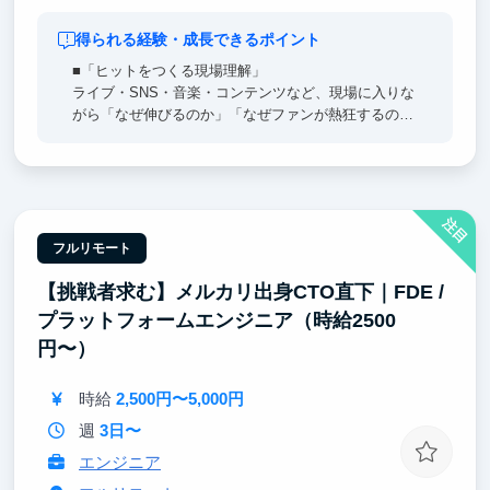
得られる経験・成長できるポイント
■「ヒットをつくる現場理解」
ライブ・SNS・音楽・コンテンツなど、現場に入りな
がら「なぜ伸びるのか」「なぜファンが熱狂するの
か」を実務で理解します。
■「タレントを伸ばすマネジメント力」
スケジュール管理や現場対応だけでなく、「どうすれ
注目
ばこのタレントがもっと伸びるか」を考え続ける経
験。
フルリモート
【挑戦者求む】メルカリ出身CTO直下｜FDE /
■「コンテンツを“事業”として捉える視点」
制作・マーケ・ファン接点・収益までを一体で見なが
プラットフォームエンジニア（時給2500
ら、エンタメを“好き”ではなく“ビジネス”として理解す
円〜）
る力。
時給
2,500円〜5,000円
■「現場から企画に関わる経験」
現場サポートだけでなく、SNS・企画・プロモーショ
週
3日〜
ンなど、上流にも関われる機会があります。
エンジニア