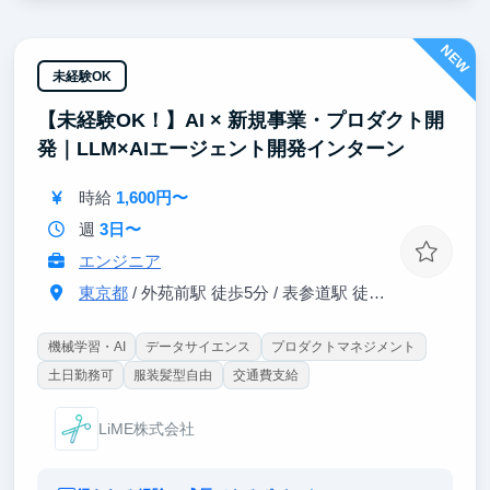
とで、商用プロダクトの開発水準を体感できる
NEW
3. Claude Code/Codex、Hermes Agent、Symphony、
Linear、Greptileなど、Agenticな開発環境を0から構築
未経験OK
していく経験
【未経験OK！】AI × 新規事業・プロダクト開
4. 少人数チームでのスタートアップの働き方と、グロ
発｜LLM×AIエージェント開発インターン
ーバルプロダクトの開発プロセスを肌で感じられる
時給
1,600円〜
週
3日〜
エンジニア
東京都
/ 外苑前駅 徒歩5分 / 表参道駅 徒歩8分 / 青山一丁目駅
機械学習・AI
データサイエンス
プロダクトマネジメント
土日勤務可
服装髪型自由
交通費支給
LiME株式会社