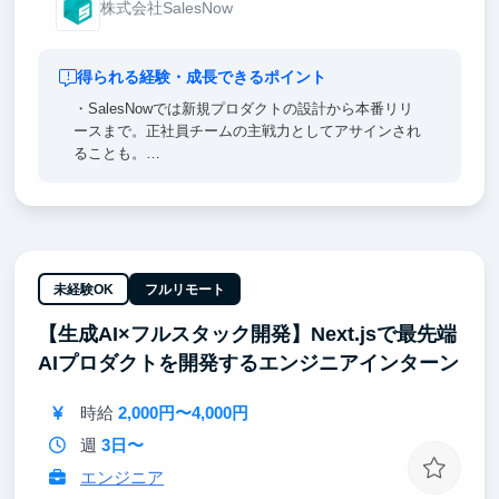
株式会社SalesNow
得られる経験・成長できるポイント
・SalesNowでは新規プロダクトの設計から本番リリ
ースまで。正社員チームの主戦力としてアサインされ
ることも。
・AI駆動開発の最前線で「10年分のスキル」を先取り
できる — 全社員にClaude Code MAX配布、経営陣含
め全員バイブコーディング実践。
・経営視点が開発に直結する構造 — 経営会議に参加
しARR・チャーン率・顧客の声をリアルタイムで把
握。
未経験OK
フルリモート
・完全フルリモート×完全フルフレックス — コアタイ
【生成AI×フルスタック開発】Next.jsで最先端
ムなし、出社義務なし。地方在住でも留学先からでも
参加可能。
AIプロダクトを開発するエンジニアインターン
・「量」が質に転化する環境設計
時給
2,000円〜4,000円
週
3日〜
エンジニア