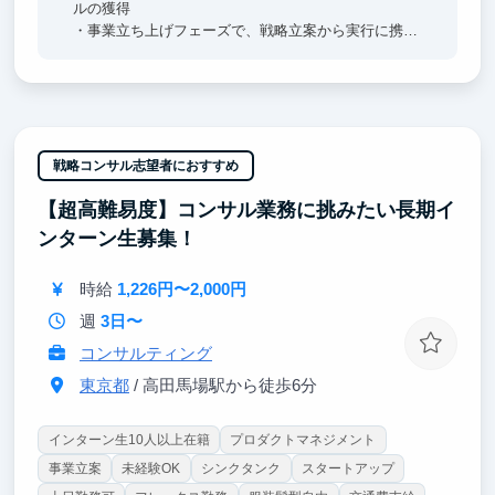
ルの獲得
・事業立ち上げフェーズで、戦略立案から実行に携わ
れる！
・Web3・金融など最先端技術を実務で扱い、生きた
知見を習得できる！
・海外出張・国際イベントで世界のキーパーソンと直
接交流し、国際人材としての一歩を踏み出せる！
戦略コンサル志望者におすすめ
■ 将来のキャリアをデザイン：起業にも就職にも活か
【超高難易度】コンサル業務に挑みたい長期イ
せる経験を
・新規事業のコアメンバーとして初期フェーズから参
ンターン生募集！
画できる！
・自己成長・キャリア探求を支援する実践環境で、多
時給
1,226円〜2,000円
様なプロジェクトを経験できる！
・将来に直結する課題解決力・推進力を体得し、卒業
週
3日〜
後に即戦力として活躍できる！
コンサルティング
東京都
/ 高田馬場駅から徒歩6分
インターン生10人以上在籍
プロダクトマネジメント
事業立案
未経験OK
シンクタンク
スタートアップ