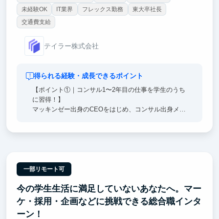
未経験OK
IT業界
フレックス勤務
東大卒社長
交通費支給
テイラー株式会社
得られる経験・成長できるポイント
【ポイント①｜コンサル1〜2年目の仕事を学生のうち
に習得！】
マッキンゼー出身のCEOをはじめ、コンサル出身メン
バーから直接FBを受けながら、仮説立案からリサー
チ・ドキュメント作成まで一連のコンサル業務を経験
できます。
まさに将来コンサルティングファームに入社した際に
1〜2年目で求められるスキルを学生のうちから磨ける
ため、同期よりも早く成果を出せる基盤を築くことが
一部リモート可
できます。
今の学生生活に満足していないあなたへ。マー
【ポイント②｜大手企業向けの業務変革に携われ
ケ・採用・企画などに挑戦できる総合職インタ
る！】
ーン！
当社クライアントは日本を代表する大手企業が中心で