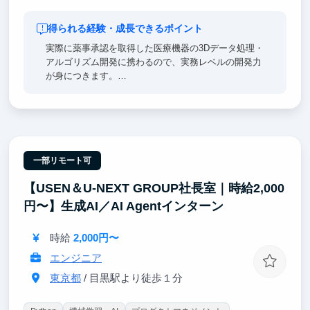
得られる経験・成長できるポイント
実際に薬事承認を取得した医療機器の3Dデータ処理・
アルゴリズム開発に携わるので、実務レベルの開発力
が身につきます。
医療機器という「品質基準が極めて高い」領域で開発
するからこそ、単なる実装力ではなく「臨床現場で使
われる品質とは何か」を判断できる開発力が身につき
ます。開発統括部部長から直接フィードバックを受け
られる環境なので、理解を深めるられるスピードも速
いです。
一部リモート可
【USEN＆U-NEXT GROUP社長室｜時給2,000
未経験から挑戦できる環境で得た開発経験は、エンジ
ニア就活における具体的なガクチカとして語りやす
円〜】生成AI／AI Agentインターン
く、汎用的な開発力としてキャリアの武器になりま
す。
時給
2,000円〜
エンジニア
東京都
/ 目黒駅より徒歩１分