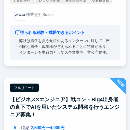
土日勤務可
フレックス勤務
服装髪型自由
交通費支給
株式会社Suzak
得られる経験・成長できるポイント
弊社は責任を負う覚悟のあるインターンに対して、圧
倒的な責任・裁量権が与えられることに特徴があり、
インターンを主戦力として大企業案件、官公庁案件を
納品するおそらく日本で唯一のコンサルティング会社
です。
弊社のインターンで圧倒的な責任・裁量とともに業務
NEW
に取り組むことで、多くのインターン生が「社会経験
のない一般的な大学生」から「日系大手、外資系企業
フルリモート
において同期トップレベルとなるビジネスマン」へと
【ビジネス×エンジニア】戦コン・Big4出身者
成長してきた実績があります。
の直下でAIを用いたシステム開発を行うエンジ
ニア募集！
時給
2,500円〜4,000円