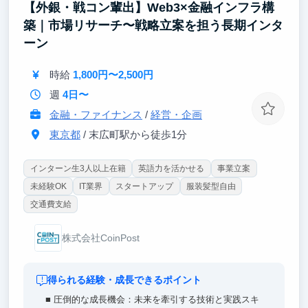
【外銀・戦コン輩出】Web3×金融インフラ構
築｜市場リサーチ〜戦略立案を担う長期インタ
ーン
時給
1,800円〜2,500円
週
4日〜
金融・ファイナンス
/
経営・企画
東京都
/ 末広町駅から徒歩1分
インターン生3人以上在籍
英語力を活かせる
事業立案
未経験OK
IT業界
スタートアップ
服装髪型自由
交通費支給
株式会社CoinPost
得られる経験・成長できるポイント
■ 圧倒的な成長機会：未来を牽引する技術と実践スキ