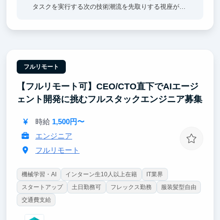
タスクを実行する次の技術潮流を先取りする視座が身
につきます。
2. 高速に価値を届ける開発力
Schema-first設計、型安全なmonorepo、CI/CDの自動
化など、少人数で本番品質のプロダクトを素早く出荷
する実践的な開発スタイルを習得できます。
フルリモート
【フルリモート可】CEO/CTO直下でAIエージ
3. 第一線の技術者からの直接FB
学会受賞・国際学会発表の経験を持つエンジニアか
ェント開発に挑むフルスタックエンジニア募集
ら、設計判断やコード品質について日常的にフィード
バックを受けられます。
時給
1,500円〜
エンジニア
フルリモート
機械学習・AI
インターン生10人以上在籍
IT業界
スタートアップ
土日勤務可
フレックス勤務
服装髪型自由
交通費支給