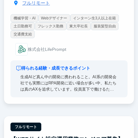
フルリモート
機械学習・AI
Webデザイナー
インターン生3人以上在籍
土日勤務可
フレックス勤務
東大卒社長
服装髪型自由
交通費支給
株式会社LifePrompt
得られる経験・成長できるポイント
生成AIど真ん中の開発に携われること。AI系の開発会
社でも実際にはRPA開発に近い場合が多い中、私たち
は真のAXを追求しています。役員直下で働けるた
め、経営視点での意思決定プロセスや事業戦略を間近
で学びながら、実装力を磨けます。自社プロダクト
『AxMates』はこれからどの企業も当たり前に使うよ
うなサービスになります。その初期から立ち上げた経
験は、今後のキャリアに大きく活きるはずです。開発
にはCursor、Claude Code、Devinなど最新AIツールを
フルリモート
使い倒します。withAIでの開発生産性の高さを一緒に