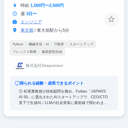
関われる希少な経験が得られる
時給
1,500円〜2,500円
週
3日〜
エンジニア
東京都
/ 東大前駅から5分
Python
機械学習・AI
IT業界
スタートアップ
フレックス勤務
服装髪型自由
株式会社Deepreneur
得られる経験・成長できるポイント
① 松尾豊教授が技術顧問を務め、Forbes「JAPAN'S
AI 50」に選出されたAIスタートアップで、CEO/CTO
直下で生成AI／LLMの社会実装に最前線で関われま
す。
② 「課題発見→PoC→実装→運用」を一気通貫で回す
力が身につきます。