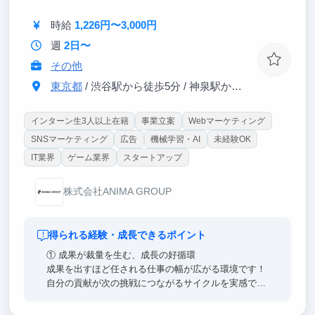
す。
時給
1,226円〜3,000円
AIを活用した業務変革プロジェクトの中で、プロジェ
クト全体の推進に関わることができます。
週
2日〜
その他
東京都
/ 渋谷駅から徒歩5分 / 神泉駅から徒歩3分
インターン生3人以上在籍
事業立案
Webマーケティング
SNSマーケティング
広告
機械学習・AI
未経験OK
IT業界
ゲーム業界
スタートアップ
株式会社ANIMA GROUP
得られる経験・成長できるポイント
① 成果が裁量を生む、成長の好循環
成果を出すほど任される仕事の幅が広がる環境です！
自分の貢献が次の挑戦につながるサイクルを実感でき
ます。提案を理由なく否定しない文化・失敗を許容す
る風土が、この成長サイクルを後押しします！