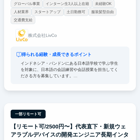
グローバル事業
インターン生3人以上在籍
未経験OK
人材業界
スタートアップ
土日勤務可
服装髪型自由
交通費支給
株式会社LivCo
得られる経験・成長できるポイント
インドネシア・バンドンにある日本語学校で学ぶ学生
を対象に、日本語の会話練習や会話授業を担当してく
ださる方を募集しています。
「会話力を伸ばしたい！」という学生たちと、日本語
で交流し、語学力の向上をサポートするお仕事です。
学生と交流する中で日本スタンダードのビジネスマナ
ーや文化を指導し、時には学生のために厳しく指摘
し、メリハリのある授業を一緒に作っていきます。
一部リモート可
【リモート可/2500円〜】代表直下・新規ウェ
日本語を通じて、夢に向かって頑張るインドネシアの
若者を応援しませんか？
アラブルデバイスの開発エンジニア長期インタ