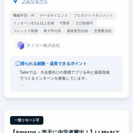
フルリモート
機械学習・AI
データサイエンス
プロダクトマネジメント
インターン生3人以上在籍
IT業界
土日勤務可
フレックス勤務
東大卒社長
服装髪型自由
交通費支給
テイラー株式会社
得られる経験・成長できるポイント
Tailorでは、大企業向けの業務アプリをAIと最新技術
でつくるインターンを募集しています。
【ポイント①｜一流のエンジニア直下で開発できる】
チームにはマッキンゼー出身の社長をはじめ、メルカ
リ・リクルート・楽天・NRIなど大手やメガベンチャ
ー出身のメンバーが多数在籍。
【ポイント②｜AI活用は前提、あなたの力で会社の成
一部リモート可
長角度を高める】
【Amazon・楽天に内定者輩出！】LLM×AIエ
AI Agentの実行基盤、Coding Agent前提の開発体制を