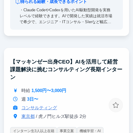
得られる経験・成長できるポイント
・Claude CodeやCodexを用いたAI駆動型開発を実務
レベルで経験できます。AIで開発した実績は就活市場
で希少で、エンジニア・ITコンサル・SIerなど幅広い
キャリアで強い差別化ポイントになります。
・設計/実装/効果検証まで一気通貫で担当できます。
部分的な作業だけの一般的なインターンと異なり、選
考で語れるエピソードの密度が圧倒的に高くなりま
す。
【マッキンゼー出身CEO】AIを活用して経営
課題解決に挑むコンサルティング長期インター
・経営幹部陣と直接議論しながらプロジェクトを動か
す経験が得られるチャンスもあり、このような経験は
ン
大企業インターンではほぼ得られません。ハイレベル
の意思決定プロセスを間近で体感でき、将来の起業・
時給
1,500円〜3,000円
戦略職を目指す方にも特に価値の高い環境です。
週
3日〜
コンサルティング
東京都
/ 虎ノ門ヒルズ駅徒歩 2分
インターン生3人以上在籍
事業立案
機械学習・AI