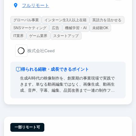
フルリモート
グローバル事業
インターン生3人以上在籍
英語力を活かせる
SNSマーケティング
広告
機械学習・AI
未経験OK
IT業界
ゲーム業界
スタートアップ
株式会社Ceed
得られる経験・成長できるポイント
生成AI時代の映像制作を、創業期の事業現場で実践で
きます。単なる動画編集ではなく、画像生成、動画生
成、音声、字幕、編集、品質改善まで一連の制作フロ
ーに関わります。自分が作った映像が実際のSNSアカ
ウントで公開され、再生数や視聴維持率として結果が
返ってくるため、AIを使って人を惹きつけるクリエイ
ティブ力が身につきます。
一部リモート可