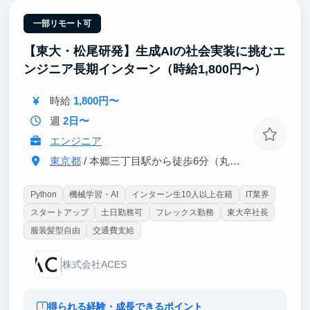
一部リモート可
【東大・松尾研発】生成AIの社会実装に挑むエ
ンジニア長期インターン（時給1,800円〜）
時給
1,800円〜
週
2日〜
エンジニア
東京都
/ 本郷三丁目駅から徒歩6分（丸ノ内線、都営大江戸線）
Python
機械学習・AI
インターン生10人以上在籍
IT業界
スタートアップ
土日勤務可
フレックス勤務
東大卒社長
服装髪型自由
交通費支給
株式会社ACES
得られる経験・成長できるポイント