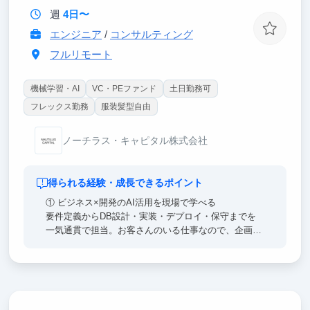
週
4日〜
エンジニア
/
コンサルティング
フルリモート
機械学習・AI
VC・PEファンド
土日勤務可
フレックス勤務
服装髪型自由
ノーチラス・キャピタル株式会社
得られる経験・成長できるポイント
① ビジネス×開発のAI活用を現場で学べる
要件定義からDB設計・実装・デプロイ・保守までを
一気通貫で担当。お客さんのいる仕事なので、企画・
要件定義といったビジネス側の要求を、技術要件に落
とし込む生々しい過程を学べます。全案件がAI活用前
提で市場が求めるAI開発人材を目指せます。
② 事業が急拡大していく過程を、間近で見られる