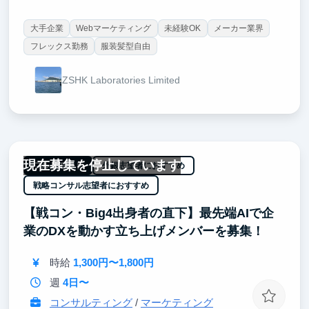
す！
大手企業
Webマーケティング
未経験OK
メーカー業界
フレックス勤務
服装髪型自由
ZSHK Laboratories Limited
現在募集を停止しています
フルリモート
外銀志望者におすすめ
戦略コンサル志望者におすすめ
【戦コン・Big4出身者の直下】最先端AIで企
業のDXを動かす立ち上げメンバーを募集！
時給
1,300円〜1,800円
週
4日〜
コンサルティング
/
マーケティング