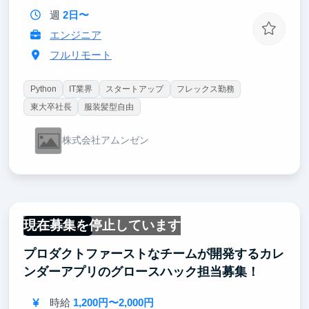
週
2日〜
エンジニア
フルリモート
Python
IT業界
スタートアップ
フレックス勤務
東大卒社長
服装髪型自由
株式会社アムンゼン
現在募集を停止しています
フルリモート
プロダクトファーストなチームが開発するカレ
ンダーアプリのグロースハック担当募集！
時給
1,200円〜2,000円