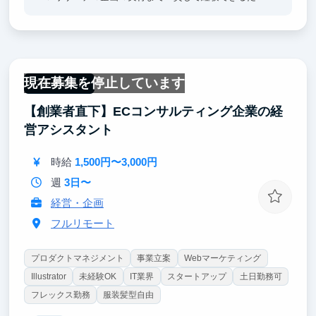
め、単なる作業ではなく「考える力」、「動かす力」
を同時に鍛えられる環境！
✅新規事業の立ち上げフェーズにも関われるため、ス
タートアップマインドや事業構築スキルを身につけら
れる！
現在募集を停止しています
フルリモート
【創業者直下】ECコンサルティング企業の経
営アシスタント
時給
1,500円〜3,000円
週
3日〜
経営・企画
フルリモート
プロダクトマネジメント
事業立案
Webマーケティング
Illustrator
未経験OK
IT業界
スタートアップ
土日勤務可
フレックス勤務
服装髪型自由