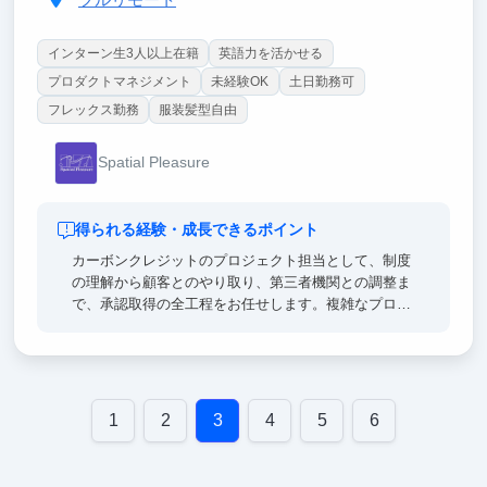
フルリモート
インターン生3人以上在籍
英語力を活かせる
プロダクトマネジメント
未経験OK
土日勤務可
フレックス勤務
服装髪型自由
Spatial Pleasure
得られる経験・成長できるポイント
カーボンクレジットのプロジェクト担当として、制度
の理解から顧客とのやり取り、第三者機関との調整ま
で、承認取得の全工程をお任せします。複雑なプロジ
ェクトを最後までやり遂げる推進力と、関係者を巻き
込みながら物事を進める調整力が身につきます。ま
た、その実務経験を基に、手作業のプロセスをどうす
ればシステム化できるかを考え、AI SaaSの設計に活
かす経験も積めます。経営陣の側で、事業が立ち上が
1
2
3
4
5
6
る過程を間近で見ることができる環境です。