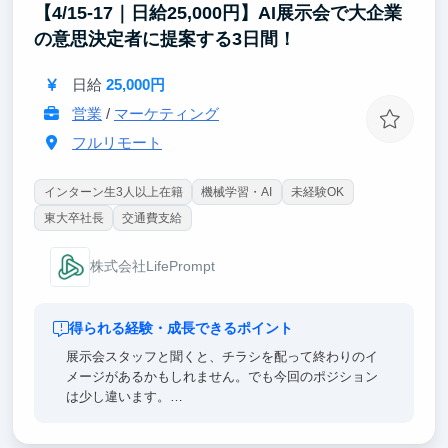
【4/15-17｜日給25,000円】AI展示会で大企業
自動化し研修に落とし込むところまで関与。最先端AI
の実装スキルは、これからのどんなキャリアでも武器
の意思決定者に提案する3日間！
になります。
日給
25,000円
営業
/
マーケティング
フルリモート
インターン生3人以上在籍
機械学習・AI
未経験OK
東大卒社長
交通費支給
株式会社LifePrompt
得られる経験・成長できるポイント
展示会スタッフと聞くと、チラシを配って終わりのイ
メージがあるかもしれません。でも今回のポジション
は少し違います。
来場者は大企業のIT・DX推進担当者や経営層がメイ