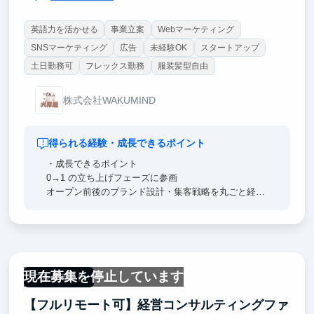
英語力を活かせる
事業立案
Webマーケティング
SNSマーケティング
広告
未経験OK
スタートアップ
土日勤務可
フレックス勤務
服装髪型自由
株式会社WAKUMIND
得られる経験・成長できるポイント
・成長できるポイント
0→1 の立ち上げフェーズに参画
オープン前後のブランド設計・集客戦略を丸ごと経験
できます。
・SNS × 体験型ビジネスのグロースハック
TikTok／Instagramでフォロワーを伸ばし、予約数に
直結させる実践スキルが身につきます。
現在募集を停止しています
フルリモート
・訪日旅行者マーケティングを学べる
【フルリモート可】経営コンサルティングファ
英語・中国語LPづくりやOTA（Klook など）連携を担