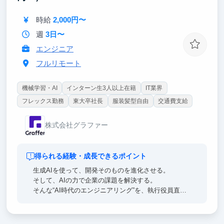
時給
2,000円〜
週
3日〜
エンジニア
フルリモート
機械学習・AI
インターン生3人以上在籍
IT業界
フレックス勤務
東大卒社長
服装髪型自由
交通費支給
株式会社グラファー
得られる経験・成長できるポイント
生成AIを使って、開発そのものを進化させる。
そして、AIの力で企業の課題を解決する。
そんな“AI時代のエンジニアリング”を、執行役員直下
の実践環境で学べます。