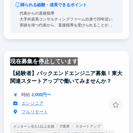
得られる経験・成長できるポイント
代表からの直接指導
大手外資系コンサルティングファーム出身で20年近い
実績を持つ代表から、直接指導を受けられることが最
大の魅力です 。日々密にコミュニケーションをとり
ながら、技術力とビジネスセンスの両方を磨くことが
できます 。
AIビジネスの現場経験
現在募集を停止しています
東証プライム上場企業を含む複数の大手企業のプロジ
フルリモート
ェクトに参画し、生成AIやブロックチェーンといった
【経験者】バックエンドエンジニア募集！東大
最先端技術を実際のビジネスで活用する貴重な経験が
得られます 。お客様との打ち合わせ準備から解決策
関連スタートアップで働いてみませんか？
の実装、AIシステムの導入まで、コンサルティングの
一連の流れを最初から最後まで体験できます 。
時給
2,000円〜
エンジニア
フルリモート
インターン生3人以上在籍
IT業界
スタートアップ