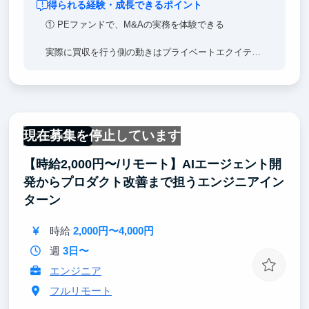
得られる経験・成長できるポイント
① PEファンドで、M&Aの実務を体験できる
実際に買収を行う側の動きはプライベートエクイティ
等ファンドや事業会社等の投資側に行かないと見れま
せんが、これを実際に体感してもらえます。
② 「外銀IBD」の内定に近づく
現在募集を停止しています
フルリモート
インターン生には、市場分析、競合分析、事業分析、
【時給2,000円〜/リモート】AIエージェント開
財務分析、プレDD（デューデリジェンス）といった
M&Aの重要業務を担っていただきます。これらは、外
発からプロダクト改善まで担うエンジニアイン
銀のIBD（投資銀行）部門での企業分析やバリュエー
ターン
ション、DDといった実務と多くの部分が重複してい
るため、インターンの段階から“投資銀行業務の実践
時給
2,000円〜4,000円
的スキル”を身につけることが可能であり、IBDの選考
において他の就活生よりもはるかに有利になります。
週
3日〜
エンジニア
③ 「ハーバードMBA卒 → 大手PEファンド出身」の
フルリモート
社長の元で学べる