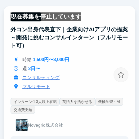
現在募集を停止しています
フルリモート
外コン出身代表直下｜企業向けAIアプリの提案
～開発に挑むコンサルインターン（フルリモー
ト可）
時給
1,500円〜3,000円
週
2日〜
コンサルティング
フルリモート
インターン生3人以上在籍
英語力を活かせる
機械学習・AI
交通費支給
Novagrid株式会社