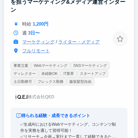
を担うマーケティング&メディア運営インター
外資コンサル・外銀・メガベンチャーなどを志す、野
ン
心的で当事者意識の高い学生たちが集まる環境です。
メンター同士の繋がりも含め、卒業後も続く質の高い
時給
1,200円
コミュニティに所属できます。
週
3日〜
マーケティング
/
ライター・メディア
フルリモート
事業立案
Webマーケティング
SNSマーケティング
ディレクター
未経験OK
IT業界
スタートアップ
土日勤務可
フレックス勤務
服装髪型自由
株式会社QED
得られる経験・成長できるポイント
✅生成AIにおけるWebマーケティング、コンテンツ制
作を実務を通して習得可能！
✅リサーチ→企画→実行まで一貫して経験できるた