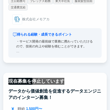
土日勤務可
フレックス勤務
東大卒社長
服装髪型自由
交通費支給
株式会社メモアカ
得られる経験・成長できるポイント
・サービス開発の最前線で業務に携わっていただける
ので、技術の向上や経験を積むことができます。
・VCから資金調達を受けていて東京大学などから支
援を受けている急成長中のスタートアップでサービス
作りに携わることで、技術だけでなく、経験を積むこ
とができます。
現在募集を停止しています
・スタートアップでのインターン経験は就職活動にも
フルリモート
大きなアピールポイントになります。
データから価値創造を促進するデータエンジニ
・難関大学や大学院出身で出版、エンタメ、IT、広告
アのインターン募集！
代理店や総合商社など各業界の最大手企業出身のメン
バーと一緒に働くことで基本的なビジネススキルが身
時給
1,500円〜