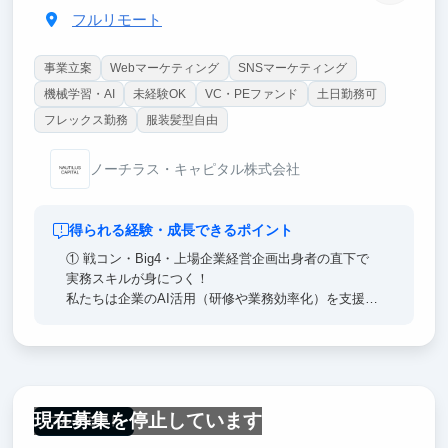
フルリモート
事業立案
Webマーケティング
SNSマーケティング
機械学習・AI
未経験OK
VC・PEファンド
土日勤務可
フレックス勤務
服装髪型自由
ノーチラス・キャピタル株式会社
得られる経験・成長できるポイント
① 戦コン・Big4・上場企業経営企画出身者の直下で
実務スキルが身につく！
私たちは企業のAI活用（研修や業務効率化）を支援す
るファームです。提案資料の作成や課題整理を、戦略
コンサル・Big4・事業会社投資部門出身の実務家から
直接レビューを受けながら進められます。コンサル・
事業企画志望の学生に最適です。
現在募集を停止しています
② 「AIを実務でどう使い倒すか」を最前線で学べる
フルリモート
単なるチャット利用ではなく、Claude Codeで業務を