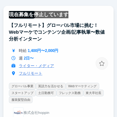
す。
営業・マーケティング・採用など事業の全領域を横断
現在募集を停止しています
的に経験できるため、特定の職種に閉じない総合的な
フルリモート
ビジネススキルが身につきます。
【フルリモート】グローバル市場に挑む！
就職面接でも「自ら事業を推進した経験」として、具
体的かつ説得力のあるアピールが可能になります。
Webマーケでコンテンツ企画/記事執筆〜数値
皆様の挑戦をお待ちしております！
分析インターン
時給
1,400円〜2,000円
週
2日〜
ライター・メディア
フルリモート
グローバル事業
英語力を活かせる
Webマーケティング
スタートアップ
土日勤務可
フレックス勤務
東大卒社長
服装髪型自由
株式会社hoppin