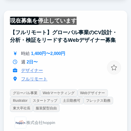
ンです。日本を代表する企業の意思決定者に直接声を
かけ、短い時間で興味を引き、アポイントメントにつ
なげる。これは営業やコンサルの現場で求められるス
現在募集を停止しています
キルそのものです。日本最大級のテクノロジー展示会
フルリモート
で、AI業界の最前線の空気感を肌で感じながら、自分
【フルリモート】グローバル事業のCV設計・
の市場価値を高められる3日間になるはずです。
分析・検証をリードするWebデザイナー募集
AI・AXの知識は一切不要です。当日の流れやトーク
の型は事前にレクチャーするので、安心して飛び込ん
時給
1,400円〜2,000円
できてください。
週
2日〜
デザイナー
フルリモート
グローバル事業
Webマーケティング
Webデザイナー
Illustrator
スタートアップ
土日勤務可
フレックス勤務
東大卒社長
服装髪型自由
株式会社hoppin