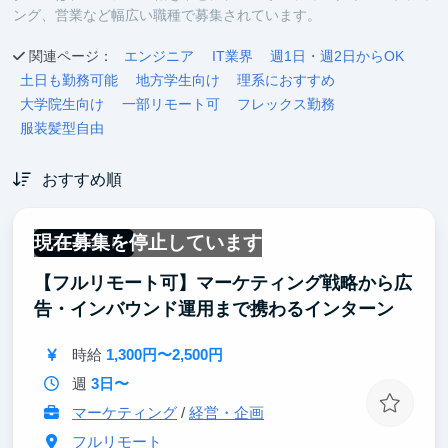
ング、営業など幅広い職種で募集されています。
関連ページ：
エンジニア
IT業界
週1日・週2日からOK
土日も勤務可能
地方学生向け
理系におすすめ
大学院生向け
一部リモート可
フレックス勤務
服装髪型自由
おすすめ順
現在募集を停止しています
フルリモート
【フルリモート可】マーケティング戦略から広
告・インバウンド運用まで携わるインターン
時給
1,300円〜2,500円
週
3日〜
マーケティング
/
経営・企画
フルリモート