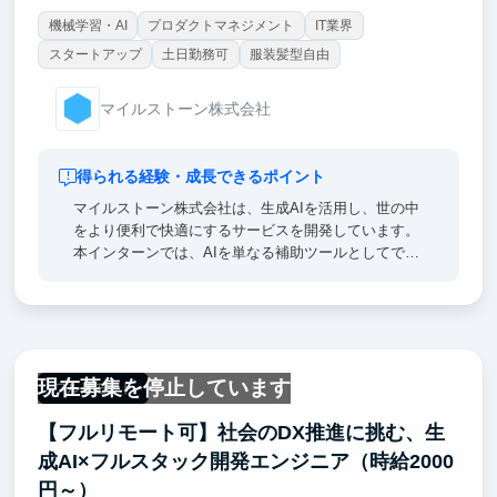
機械学習・AI
プロダクトマネジメント
IT業界
代表はハーバード大学のMBAを卒業後、大手PEファ
ンドの「インテグラル」というキャリアを経て、弊社
スタートアップ
土日勤務可
服装髪型自由
を起業しています。
就活の相談や、今後の人生やキャリアの支援などもフ
マイルストーン株式会社
ルで行います。
得られる経験・成長できるポイント
④ 量を積むことができる
マイルストーン株式会社は、生成AIを活用し、世の中
何事も量をやらないと質も運もついてきません。ソー
をより便利で快適にするサービスを開発しています。
シング（案件獲得のための営業活動）の戦略を練った
本インターンでは、AIを単なる補助ツールとしてでは
上で、量も積んでもらいます。その中で効率化やより
なく、企画・設計・実装・検証までの全工程で活用
良いやり方を一緒に考えて実行することで、仕事の能
し、実際にユーザーに使われるプロダクト開発に携わ
力を高めてもらいます。（※稼働可能な時間等は考慮
ります。AI電話システムや広告運用AIエージェントな
します）
どの開発を通じ、CodexやClaude Codeといった最新
のAIコーディングツールを活用した実践的な経験を積
現在募集を停止しています
むことができます。AI時代に求められる「課題を解決
フルリモート
するプロダクトを生み出す力」を実務の中で身につけ
【フルリモート可】社会のDX推進に挑む、生
られる環境です。
成AI×フルスタック開発エンジニア（時給2000
円～）