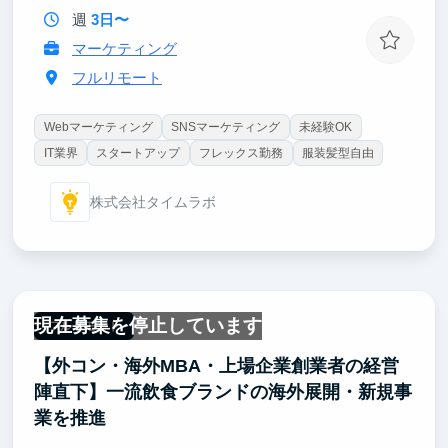
週
3日〜
マーケティング
フルリモート
Webマーケティング
SNSマーケティング
未経験OK
IT業界
スタートアップ
フレックス勤務
服装髪型自由
株式会社タイムラボ
現在募集を停止しています
フルリモート
【外コン・海外MBA・上場企業創業者の経営
陣直下】一流飲食ブランドの海外展開・新規事
業を推進