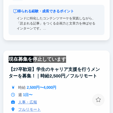
得られる経験・成長できるポイント
インドに特化したコンテンツマーケを実践しながら、
「読まれる記事」をつくる企画力と文章力を伸ばせる
インターンです。
社長が執筆するYahoo!ニュース記事
（https://news.yahoo.co.jp/expert/authors/takizawayoriko?
page=1）のネタ出しや骨子作成、自社メディアでの
編集・執筆を通じて、リサーチから執筆、公開、PV
分析まで一連の流れを経験できます。
現在募集を停止しています
数字で成果を示せるうえ、実際に世に出た記事をポー
フルリモート
トフォリオとして就活でアピールできるのが大きな強
【27卒歓迎】学生のキャリア支援を行うメン
みです。
ターを募集！｜時給2,500円／フルリモート
時給
2,500円〜4,000円
週
1日〜
人事・広報
フルリモート