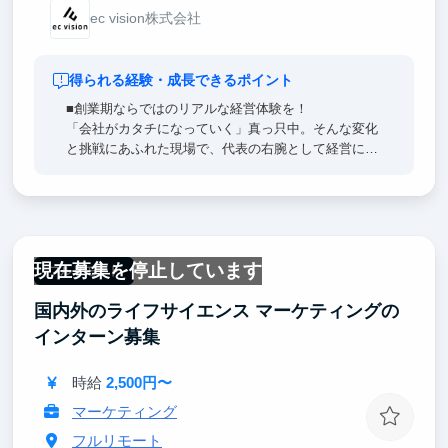
ec vision株式会社
得られる経験・成長できるポイント
■創業期ならではのリアルな経営体験を！
「会社がカタチになっていく」真っ只中。そんな変化
と挑戦にあふれた現場で、代表の右腕として経営に深
く関わり大手企業では経験できない、課題解決と意思
決定の現場を体感できます。
■経営者と“直接繋がれます！
全国の社長たちと日常的にやりとりをしています。ビ
現在募集を停止しています
ジネスの現場や会食に参加し、自分の目で「成功する
フルリモート
経営者」から学べる環境は貴重です。
国内外のライフサイエンス マーケティングの
■しがらみなし！「お客様第一」
インターン募集
外部資本なしの100%オーナー企業。「本当にお客様
のためになるか？」を一番に考えます。
時給
2,500円〜
「誰かの役に立ちたい」「中小企業を元気にしたい」
マーケティング
そんな想いを持ったあなたの挑戦を、心から歓迎しま
フルリモート