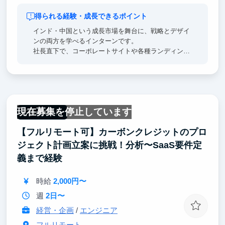
得られる経験・成長できるポイント
インド・中国という成長市場を舞台に、戦略とデザイ
ンの両方を学べるインターンです。
社長直下で、コーポレートサイトや各種ランディング
ページの企画・設計・改善を経験できます。数字を見
ながらCVを生む情報設計を実践できるため、就活時
に語れる「成果のあるポートフォリオ」と具体的なエ
ピソードを得られます。
現在募集を停止しています
フルリモート
【フルリモート可】カーボンクレジットのプロ
ジェクト計画立案に挑戦！分析〜SaaS要件定
義まで経験
時給
2,000円〜
週
2日〜
経営・企画
/
エンジニア