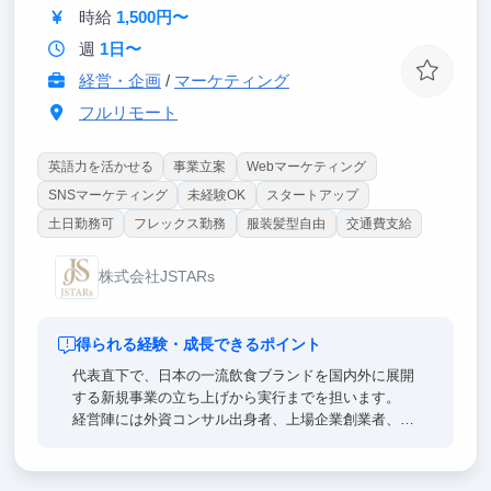
時給
1,500円〜
週
1日〜
経営・企画
/
マーケティング
フルリモート
英語力を活かせる
事業立案
Webマーケティング
SNSマーケティング
未経験OK
スタートアップ
土日勤務可
フレックス勤務
服装髪型自由
交通費支給
株式会社JSTARs
得られる経験・成長できるポイント
代表直下で、日本の一流飲食ブランドを国内外に展開
する新規事業の立ち上げから実行までを担います。
経営陣には外資コンサル出身者、上場企業創業者、海
外有名大学MBA取得者、リクルート出身者、上場企業
役員経験者が揃っており、トップレベルのビジネスパ
ーソンから直接フィードバックを受けながら働けま