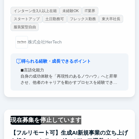
インターン生3人以上在籍
未経験OK
IT業界
スタートアップ
土日勤務可
フレックス勤務
東大卒社長
服装髪型自由
株式会社HerTech
得られる経験・成長できるポイント
◼︎言語化能力
自身の成功体験を「再現性のあるノウハウ」へと昇華
させ、他者のキャリアを動かすプロセスを経験できま
す。言語化能力、コーチング能力、課題解決能力が圧
倒的に磨かれます。
◼︎コンテンツ改善・コミュニティ運営への参画
メンタリングや質問対応だけでなく、希望や適性に応
現在募集を停止しています
じてコンテンツの改善・企画にも携わっていただきま
フルリモート
す。0→1でコンテンツを作る経験ができます。
【フルリモート可】生成AI新規事業の立ち上げ
◼︎優秀な27卒・28卒とのハイレベルなネットワーク