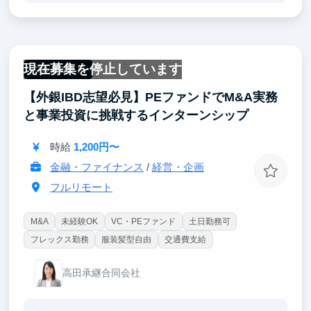
BIG4、大企業の経営企画、外資ITなどの出身者になり
ます。
このような社員から直接FBをもらえる環境は貴重
で、「限られたリソース内で最大限の成果を生み出す
現在募集を停止しています
仕事術」や「仕事の全体感を把握した上での、経営視
フルリモート
点の意思決定」を習得できます。
【外銀IBD志望必見】PEファンドでM&A実務
② 大手コンサル2・3年目と同様の経験ができる
と事業投資に挑戦するインターンシップ
実際のコンサルティング案件に参画し、資料作成、弊
時給
1,200円〜
社メンバーが認めれば自身の領域を持ってクライアン
トフェイシングを経験できるため、学生でありながら
金融・ファイナンス
/
経営・企画
コンサルティングファームの若手の経験ができます。
フルリモート
M&A
未経験OK
VC・PEファンド
土日勤務可
フレックス勤務
服装髪型自由
交通費支給
高田承継合同会社