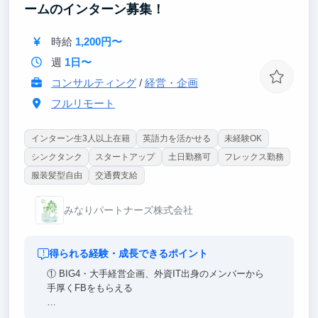
当し、インバウンド集客の基礎を習得。
ームのインターン募集！
・数値で事業を動かす経験
時給
1,200円〜
週次 P/L レポートを作成し、売上・客単価・広告 ROI
をもとに次の施策を提案します
週
1日〜
コンサルティング
/
経営・企画
・シリアルアントレプレナー直下で裁量大
上司は 30 歳・4社起業／2社売却経験者
フルリモート
インターン生3人以上在籍
英語力を活かせる
未経験OK
シンクタンク
スタートアップ
土日勤務可
フレックス勤務
服装髪型自由
交通費支給
みなりパートナーズ株式会社
得られる経験・成長できるポイント
① BIG4・大手経営企画、外資IT出身のメンバーから
手厚くFBをもらえる
経営陣は大手総合コンサルティングファームの