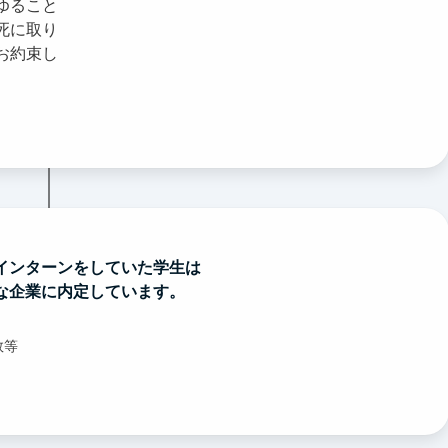
ゆること
死に取り
お約束し
インターンをしていた学生は
な企業に内定しています。
数等