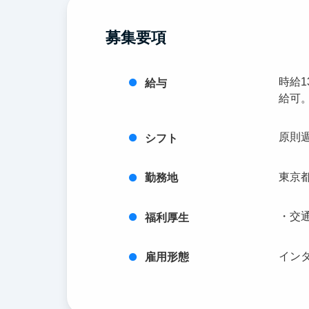
募集要項
時給1
給与
給可
原則
シフト
東京都
勤務地
・交
福利厚生
イン
雇用形態