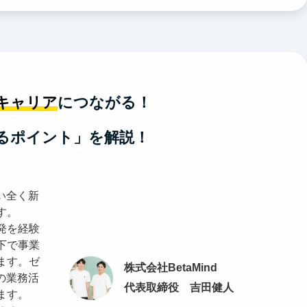
キャリア
につながる！
るポイント」を解説！
い全く新
す。
発を経験
下で事業
ます。ゼ
株式会社BetaMind
の業務活
代表取締役 吉田健人
ます。