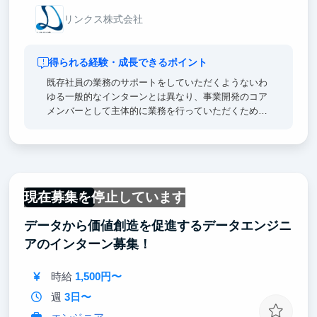
リンクス株式会社
得られる経験・成長できるポイント
既存社員の業務のサポートをしていただくようないわ
ゆる一般的なインターンとは異なり、事業開発のコア
メンバーとして主体的に業務を行っていただくため、
スタートアップに必要な知識や経験が実践を通して身
につきます。その他、英語力が身に付く・活かせる／
プログラミングが未経験から学べる等のスキル向上も
見込まれます。
現在募集を停止しています
オフィスには定期的に経営者やファンドのオーナーを
フルリモート
されている方などをお招きして交流の機会を設けてお
データから価値創造を促進するデータエンジニ
ります。様々な業界の第一線で事業や投資を行ってい
る方々とのコミュニケーションはインターン生にとっ
アのインターン募集！
て大変刺激的な経験になります。多くのインターン生
が大手マーケ・コンサルへの内定を出しています。
時給
1,500円〜
週
3日〜