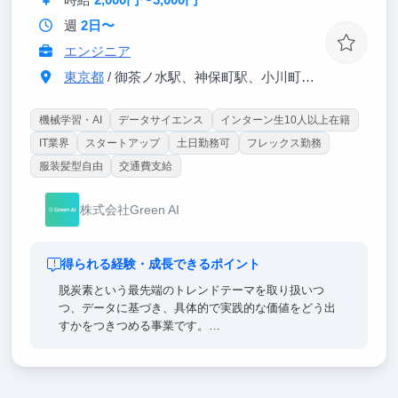
質共にとても大きくなります。
週
2日〜
普通の大学生活ではなかなか巡り会えない貴重な機会
エンジニア
に果敢に挑戦し、サービスを大きく飛躍させてくれる
学生メンバーを募集中！
東京都
/ 御茶ノ水駅、神保町駅、小川町、淡路町駅から徒歩5分程度
機械学習・AI
データサイエンス
インターン生10人以上在籍
IT業界
スタートアップ
土日勤務可
フレックス勤務
服装髪型自由
交通費支給
株式会社Green AI
得られる経験・成長できるポイント
脱炭素という最先端のトレンドテーマを取り扱いつ
つ、データに基づき、具体的で実践的な価値をどう出
すかをつきつめる事業です。
CCOは22歳、その他にも学生インターン8名が参加し
ており、同世代と切磋琢磨しながら成長できる機会が
整っています。また、希望や能力に応じてプロジェク
トの責任者を務めることもできます。