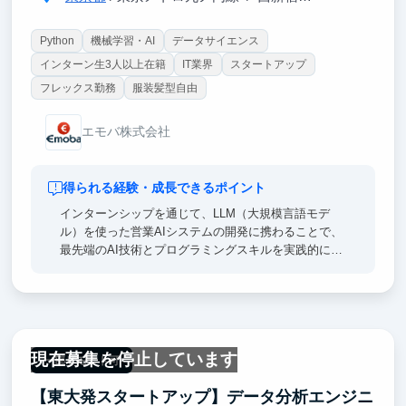
Python
機械学習・AI
データサイエンス
インターン生3人以上在籍
IT業界
スタートアップ
フレックス勤務
服装髪型自由
エモバ株式会社
得られる経験・成長できるポイント
インターンシップを通じて、LLM（大規模言語モデ
ル）を使った営業AIシステムの開発に携わることで、
最先端のAI技術とプログラミングスキルを実践的に学
ぶことができます。
未経験者でも現場での実践を通じて急速に成長できる
環境を提供しています。
実際に業務で使用されるシステムを開発・運用するこ
現在募集を停止しています
とで、単なる学習にとどまらず、実務能力を証明する
一部リモート可
具体的なエピソードとして就活時にアピールできま
【東大発スタートアップ】データ分析エンジニ
す。