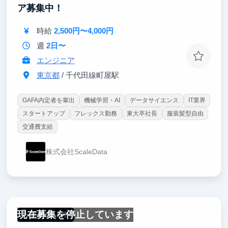
また、急速に変化するIT業界での実践経験は、将来的
ア募集中！
なキャリア成功に不可欠な柔軟性と問題解決能力を養
います。弊社のインターンシップは、確実にあなたの
時給
2,500円〜4,000円
キャリアを次のレベルへと引き上げます。
週
2日〜
エンジニア
東京都
/ 千代田線町屋駅
GAFA内定者を輩出
機械学習・AI
データサイエンス
IT業界
スタートアップ
フレックス勤務
東大卒社長
服装髪型自由
交通費支給
株式会社ScaleData
現在募集を停止しています
一部リモート可