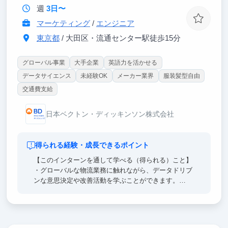
週
3日〜
マーケティング
/
エンジニア
東京都
/ 大田区・流通センター駅徒歩15分
グローバル事業
大手企業
英語力を活かせる
データサイエンス
未経験OK
メーカー業界
服装髪型自由
交通費支給
日本ベクトン・ディッキンソン株式会社
得られる経験・成長できるポイント
【このインターンを通して学べる（得られる）こと】
・グローバルな物流業務に触れながら、データドリブ
ンな意思決定や改善活動を学ぶことができます。
O365やPower BIなどのデジタルツールを活用し、サ
プライチェーンの現場課題を解決する経験を積めるの
が特徴です。