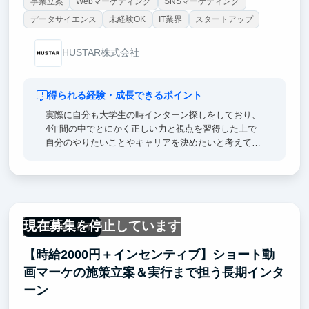
事業立案
Webマーケティング
SNSマーケティング
データサイエンス
未経験OK
IT業界
スタートアップ
HUSTAR株式会社
得られる経験・成長できるポイント
実際に自分も大学生の時インターン探しをしており、
4年間の中でとにかく正しい力と視点を習得した上で
自分のやりたいことやキャリアを決めたいと考えてい
ました。
その中で必要な力は特に「思考力、リサーチ力、マー
ケティング力、営業力」の4つだと考え、できる限り
早く大学1,2年生からこの4つの力を習得できるように
現在募集を停止しています
実際にインターンをしてみて、努力しました。
一部リモート可
【時給2000円＋インセンティブ】ショート動
するとインターンをする前よりも企業の見え方や自分
のキャリアへの考え方が大きく変わり新しい視点で物
画マーケの施策立案＆実行まで担う長期インタ
事を見れるようになりました。 だからこそ、弊社で
ーン
働くインターン生にも同じように新しい視点や新しい
考え方を身につけるための土台としても活用してほし