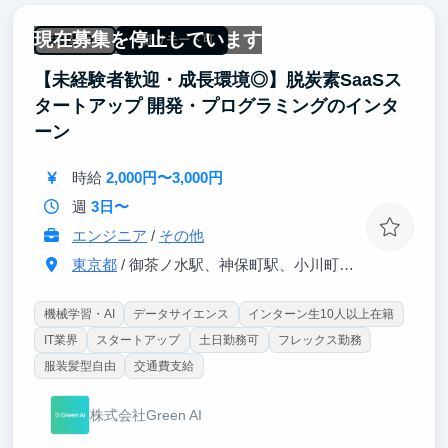
現在募集を停止しています
【SaaS開発】
未経験OK
一部リモート可
・新たな要件が次々と発生し、かつ設計から実装、検
【未経験者歓迎・成長環境◎】脱炭素SaaSス
証までのサイクルが短いため、自分の作り出した成果
をリアルタイムに実感できます。
タートアップ 開発・プログラミングのインタ
・実務の開発の最前線に立つ経験を通してスキルアッ
ーン
プできます。
時給
2,000円〜3,000円
週
3日〜
エンジニア
/
その他
東京都
/ 御茶ノ水駅、神保町駅、小川町、淡路町駅から徒歩5分程度
機械学習・AI
データサイエンス
インターン生10人以上在籍
IT業界
スタートアップ
土日勤務可
フレックス勤務
服装髪型自由
交通費支給
株式会社Green AI