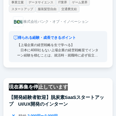
事業立案
データサイエンス
IT業界
ゲーム業界
スタートアップ
服装髪型自由
交通費支給
株式会社バンク・オブ・イノベーション
得られる経験・成長できるポイント
【上場企業の経営戦略を生で学べる】
日本に4000社もない上場企業の経営戦略室でインタ
ーン経験を積むことは、就活時・就職時に必ず役立ち
ます。
【世界に挑戦するダイナミズムを感じることができ
る】
瞬間的ではありますが、全世界の全アプリのセール
現在募集を停止しています
スランキング世界10位を達成したメメントモリが世界
一部リモート可
1位を目指して挑戦するというドラマみたいな展開を
【開発経験者歓迎】脱炭素SaaSスタートアッ
間近で見ることができます。
プ UI/UX開発のインターン
【少数精鋭で裁量が大きい】
新設部署で少数精鋭のため、任せられる仕事の量・
時給
2,000円〜3,000円