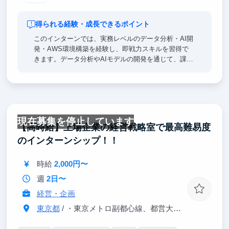
得られる経験・成長できるポイント
このインターンでは、実務レベルのデータ分析・AI開
発・AWS環境構築を経験し、即戦力スキルを習得で
きます。データ分析やAIモデルの開発を通じて、課題
発見力・問題解決力を養い、ビジネス視点でのデータ
活用を学べます。
また、レポーティングやクラウド運用経験を積むこと
で、エンジニアだけでなくコンサルやPMとしての素
養も身につきます。
現在募集を停止しています
就活では、「実際に手を動かし、成果を出した経験」
【高時給】上場企業の経営戦略室で最高難易度
としてアピールでき、他候補者と差別化が可能。技術
のインターンシップ！！
適応力や業務理解を深めることで、将来のキャリア成
長にも直結します。
時給
2,000円〜
週
2日〜
経営・企画
東京都
/ ・東京メトロ副都心線、都営大江戸線「東新宿」駅 A3 出口直