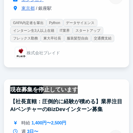
東京都
/ 銀座駅
GAFA内定者を輩出
Python
データサイエンス
インターン生3人以上在籍
IT業界
スタートアップ
フレックス勤務
東大卒社長
服装髪型自由
交通費支給
株式会社プレイド
現在募集を停止しています
一部リモート可
【社長直轄：圧倒的に経験が積める】業界注目
AIベンチャーのBizDevインターン募集
時給
1,400円〜2,500円
週
3日〜