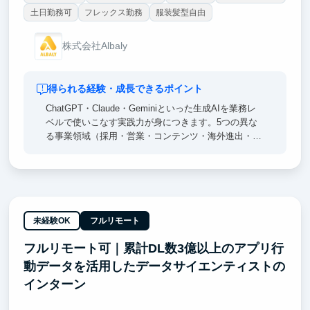
土日勤務可
フレックス勤務
服装髪型自由
株式会社Albaly
得られる経験・成長できるポイント
ChatGPT・Claude・Geminiといった生成AIを業務レ
ベルで使いこなす実践力が身につきます。5つの異な
る事業領域（採用・営業・コンテンツ・海外進出・ラ
イブ配信）を横断して経験できるのは、30名規模のス
タートアップならでは。代表と直接やり取りしながら
「数字で語る」思考習慣が身につき、就活でも「具体
的な成果」を語れるようになります。優秀な方には卒
業後の正社員・業務委託オファーもあります。
未経験OK
フルリモート
フルリモート可｜累計DL数3億以上のアプリ行
動データを活用したデータサイエンティストの
インターン