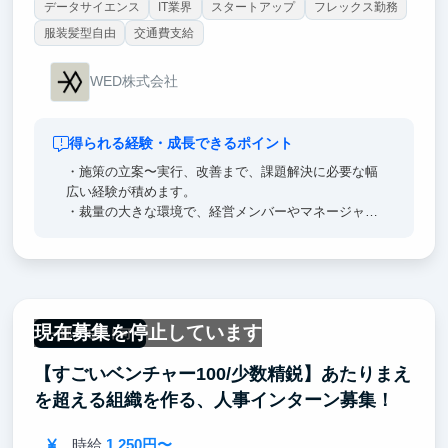
データサイエンス
IT業界
スタートアップ
フレックス勤務
服装髪型自由
交通費支給
WED株式会社
得られる経験・成長できるポイント
・施策の立案〜実行、改善まで、課題解決に必要な幅
広い経験が積めます。
・裁量の大きな環境で、経営メンバーやマネージャー
と近い距離で仕事ができます。
・SQLやGASなどのテクニカルスキルや、プロジェク
トマネジメントに必要なスキルアップが期待できま
す。
・WEDには挑戦機会を与える文化があるので、失敗
現在募集を停止しています
を恐れず何度でも挑戦できる環境があります。
一部リモート可
【すごいベンチャー100/少数精鋭】あたりまえ
を超える組織を作る、人事インターン募集！
時給
1,250円〜