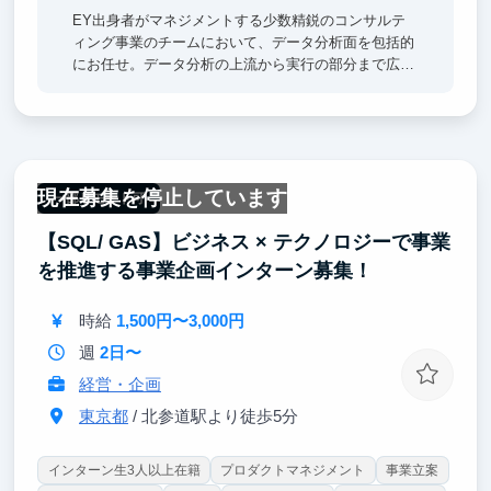
EY出身者がマネジメントする少数精鋭のコンサルテ
ィング事業のチームにおいて、データ分析面を包括的
にお任せ。データ分析の上流から実行の部分まで広く
経験していただくことができます。
現在募集を停止しています
一部リモート可
【SQL/ GAS】ビジネス × テクノロジーで事業
を推進する事業企画インターン募集！
時給
1,500円〜3,000円
週
2日〜
経営・企画
東京都
/ 北参道駅より徒歩5分
インターン生3人以上在籍
プロダクトマネジメント
事業立案