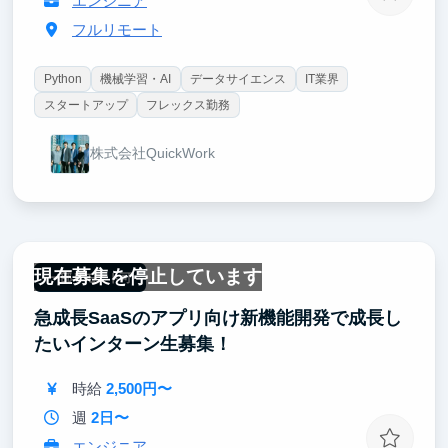
エンジニア
フルリモート
Python
機械学習・AI
データサイエンス
IT業界
スタートアップ
フレックス勤務
株式会社QuickWork
現在募集を停止しています
一部リモート可
急成長SaaSのアプリ向け新機能開発で成長し
たいインターン生募集！
時給
2,500円〜
週
2日〜
エンジニア