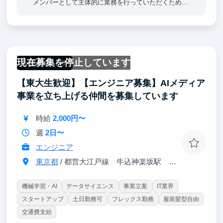
メンバーとして主体的に業務を行っていただくため、
スタートアップに必要な知識や経験が実践を通して身
につきます。その他、英語力が身に付く・活かせる／
プログラミングが未経験から学べる等のスキル向上も
見込まれます。
現在募集を停止しています
オフィスには定期的に経営者やファンドのオーナーを
一部リモート可
されている方などをお招きして交流の機会を設けてお
【東大生歓迎】【エンジニア募集】AIメディア
ります。様々な業界の第一線で事業や投資を行ってい
る方々とのコミュニケーションはインターン生にとっ
事業を立ち上げる仲間を募集しています
て大変刺激的な経験になります。多くのインターン生
が大手マーケ・コンサルへの内定を出しています。
時給
2,000円〜
週
2日〜
エンジニア
東京都
/ 都営大江戸線 牛込神楽坂駅 徒歩6分
機械学習・AI
データサイエンス
事業立案
IT業界
スタートアップ
土日勤務可
フレックス勤務
服装髪型自由
交通費支給