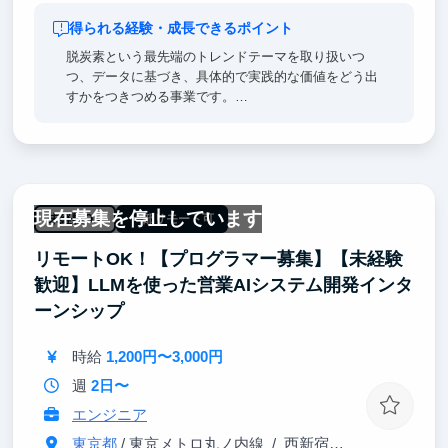
得られる経験・成長できるポイント
脱炭素という最先端のトレンドテーマを取り扱いつ
つ、データに基づき、具体的で実践的な価値をどう出
すかをつきつめる事業です。
CCOは22歳、その他にも学生インターン8名が参加し
ており、同世代と切磋琢磨しながら成長できる機会が
整っています。また、希望や能力に応じてプロジェク
トの責任者を務めることもできます。
現在募集を停止しています
【開発】
未経験OK
一部リモート可
・初心者からスタートしても開発の最前線に立つこと
リモートOK！【プログラマー募集】【未経験
ができ、確実にスキルアップできます。実際に現在の
開発チームの半分は、未経験から学んだメンバーで
歓迎】LLMを使った営業AIシステム開発インタ
す。
ーンシップ
・新たな要件が次々と発生し、かつ設計から実装、検
証までのサイクルが短いため、自分の作り出した成果
時給
1,200円〜3,000円
をリアルタイムに実感できます。
週
2日〜
エンジニア
東京都
/ 東京メトロ丸ノ内線 / 西新宿駅 徒歩6分