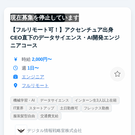
な裁量を持って施策に関われます。
現在募集を停止しています
「再生数」「アプリDL数」といった事業成果に直結す
未経験OK
フルリモート
る数字を追え、それに基づいてしっかりとインセンテ
【フルリモート可！】アクセンチュア出身
ィブも支給。自分の施策がプロダクトの成長にどう影
響するかを体感できる環境であり就活で数字で語れる
CEO直下のデータサイエンス・AI開発エンジ
ガクチカを作れます。
ニアコース
時給
2,000円〜
週
1日〜
エンジニア
フルリモート
機械学習・AI
データサイエンス
インターン生3人以上在籍
IT業界
スタートアップ
土日勤務可
フレックス勤務
服装髪型自由
交通費支給
デジタル情報戦略室株式会社