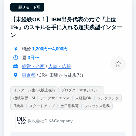
ただけます
・経験を積みたい分野でインターン課題に取り組むこ
一部リモート可
とができます
【未経験OK！】IBM出身代表の元で『上位
1%』のスキルを手に入れる超実践型インター
ン
時給
1,200円〜4,000円
週
3日〜
経営・企画
/
人事・広報
東京都
/ JR神田駅から徒歩7分
インターン生3人以上在籍
プロダクトマネジメント
機械学習・AI
データサイエンス
未経験OK
シンクタンク
IT業界
スタートアップ
土日勤務可
フレックス勤務
株式会社DIK&Company