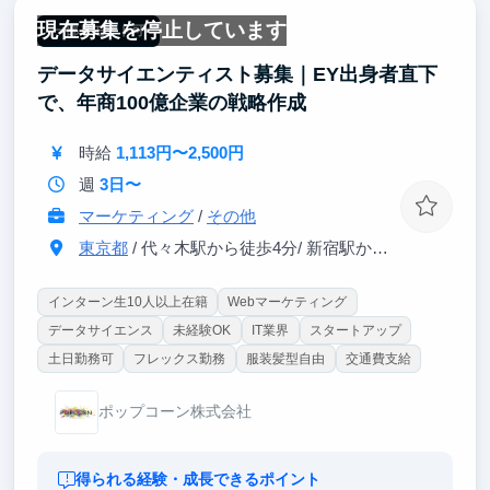
現在募集を停止しています
一部リモート可
データサイエンティスト募集｜EY出身者直下
で、年商100億企業の戦略作成
時給
1,113円〜2,500円
週
3日〜
マーケティング
/
その他
東京都
/ 代々木駅から徒歩4分/ 新宿駅から徒歩10分
インターン生10人以上在籍
Webマーケティング
データサイエンス
未経験OK
IT業界
スタートアップ
土日勤務可
フレックス勤務
服装髪型自由
交通費支給
ポップコーン株式会社
得られる経験・成長できるポイント