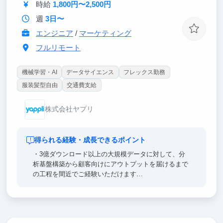
時給
1,800円〜2,500円
週
3日〜
エンジニア
/
マーケティング
フルリモート
機械学習・AI
データサイエンス
フレックス勤務
服装髪型自由
交通費支給
株式会社ヤプリ
得られる経験・成長できるポイント
・3億ダウンロード以上の大規模データに対して、分
析基盤構築から顧客向けにアウトプットを届けるまで
の工程を間近でご経験いただけます
・データ活用プロジェクトをイチから立ち上げて遂行
するスキルを得ることを期待できます
・多様な業種や用途のアプリ群に対しての、汎用的な
データ活用機能の企画開発や運用ノウハウを学んでい