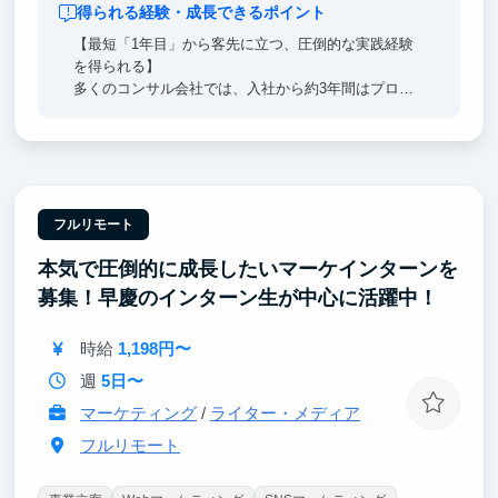
得られる経験・成長できるポイント
【最短「1年目」から客先に立つ、圧倒的な実践経験
を得られる】
多くのコンサル会社では、入社から約3年間はプロジ
ェクトマネージャーの補助として、ドキュメント作
成、データ分析など作業的な仕事をメインに行いま
す。
しかしDIKでは、インターン1年目からメイン講師また
はプロの業務コンサルタントとして、お客様に対峙す
る経験ができます。最短で「上位1%」のツール操作
フルリモート
スキルを身につけ、学生のうちから大手企業の人事部
本気で圧倒的に成長したいマーケインターンを
長・役職者を相手に商談やコンサル実務経験ができる
ことが大きな特徴です。
募集！早慶のインターン生が中心に活躍中！
実際、ほとんどのインターン生が1年目から担当者と
時給
1,198円〜
して業務を執行しています。
週
5日〜
マーケティング
/
ライター・メディア
フルリモート