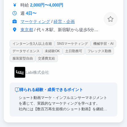
時給
2,000円〜4,000円
いと思います。
週
4日〜
マーケティング
/
経営・企画
東京都
/ 代々木駅、新宿駅から徒歩5分。南新宿駅から徒歩1分
インターン生3人以上在籍
SNSマーケティング
機械学習・AI
データサイエンス
未経験OK
土日勤務可
フレックス勤務
服装髪型自由
交通費支給
Labi株式会社
得られる経験・成長できるポイント
ショート動画マーケ・インフルエンサーマネジメント
を通じて、実践的なマーケティングを学べます。
社内には【数百万再生規模のショート動画】を継続的
に生み出せる体制があり、成果の出るSNS運用や動画
企画の考え方を近い距離で学べ、代表直下で動くた
め、意思決定のスピードが速く、学生であっても大き