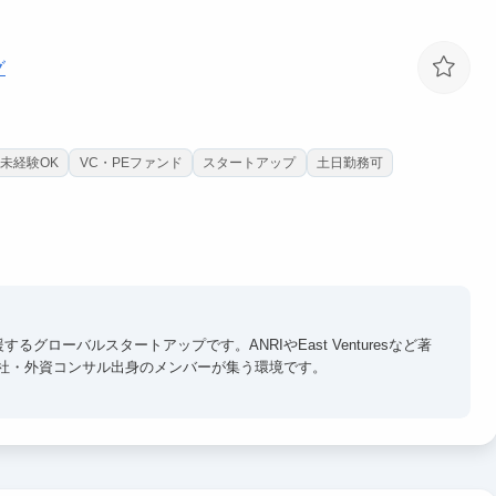
グ
未経験OK
VC・PEファンド
スタートアップ
土日勤務可
ローバルスタートアップです。ANRIやEast Venturesなど著
社・外資コンサル出身のメンバーが集う環境です。
資料作成スキル
に直結する実務経験
ぶ、プロの思考プロセスと起業家マインド