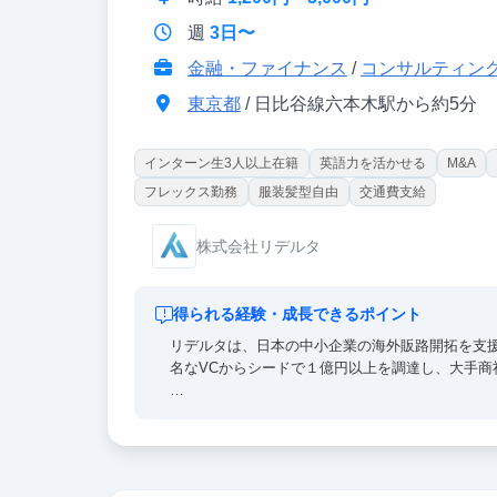
週
3日〜
金融・ファイナンス
/
コンサルティン
東京都
/ 日比谷線六本木駅から約5分
インターン生3人以上在籍
英語力を活かせる
M&A
フレックス勤務
服装髪型自由
交通費支給
株式会社リデルタ
得られる経験・成長できるポイント
リデルタは、日本の中小企業の海外販路開拓を支援するグ
名なVCからシードで１億円以上を調達し、大手商
■このインターンで得られるもの
・外資コンサルと同水準のリサーチ・仮説思考・
・複数の業界・企業に触れ、金融・コンサル志望
・外資コンサル出身かつ公認会計士CEO直下で学