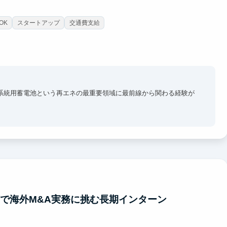
OK
スタートアップ
交通費支給
、系統用蓄電池という再エネの最重要領域に最前線から関わる経験が
つの電力市場、投資家ファンド構造を実務で習得
商談（営業）、または用地取得・系統調査・契約交渉を体系化され
使した次世代ワークスタイル
明確な昇格パスと成果連動報酬で、自分の成長が数字で見える
」当事者性が最大の魅力です。
下で海外M&A実務に挑む長期インターン