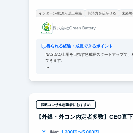
インターン生10人以上在籍
英語力を活かせる
未経験
株式会社Green Battery
得られる経験・成長できるポイント
NASDAQ上場を目指す急成長スタートアップで
できます。
エネルギー × 金融の専門知識：事業モデル、3
実戦的ビジネススキル：投資家リサーチ・提案・
たマニュアルで学ぶ
ツール活用力：生成AI・Slack・Notion等を駆
キャリア設計力：アソシエイト→マネージャーの
戦略コンサル志望者におすすめ
「自分のリサーチが数億円規模の案件に直結する
【外銀・外コン内定者多数】CEO直
時給
1,200円〜5,000円