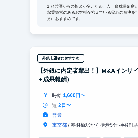
1.経営層からの相談が多いため、人一倍成長角度
起業経営のあるお客様が抱えている悩みの解決を
方におすすめです。
2.マーケター/コンサルタントとして活躍できる環
案件を社員数名＋インターン生で行っているため
ター / コンサルタントになることができます。
3.幅広い業務の実行により社会人スキルの獲得で
外銀志望者におすすめ
マーケティング全般から新規事業まで幅広く挑戦
【外銀に内定者輩出！】M&Aインサイ
＋成果報酬）
時給
1,600円〜
週
2日〜
営業
東京都
/ 赤羽橋駅から徒歩5分 神谷町