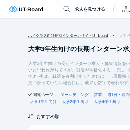
/
求人を見つける
ハイクラス向け長期インターンサイトUT-Board
大学3
大学3年生向けの長期インターン求
大学3年生向けの長期インターン求人・募集情報を5
いと思われがちですが、就活が本格化するまでに、
学3年生は、就活を有利にするためには、志望職種
見つかっていない場合には、成果が数字で表れやす
関連ページ：
マーケティング
営業
週1日・週2
大学1年生向け
大学2年生向け
大学4年生向け
おすすめ順