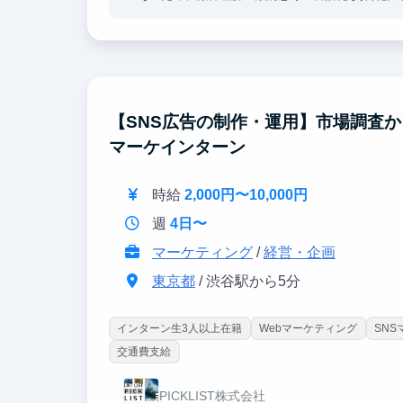
ます。また、SaaS営業・事業開発・プロダクト
力につながります。
【SNS広告の制作・運用】市場調査
マーケインターン
時給
2,000円〜10,000円
週
4日〜
マーケティング
/
経営・企画
東京都
/ 渋谷駅から5分
インターン生3人以上在籍
Webマーケティング
SN
交通費支給
PICKLIST株式会社