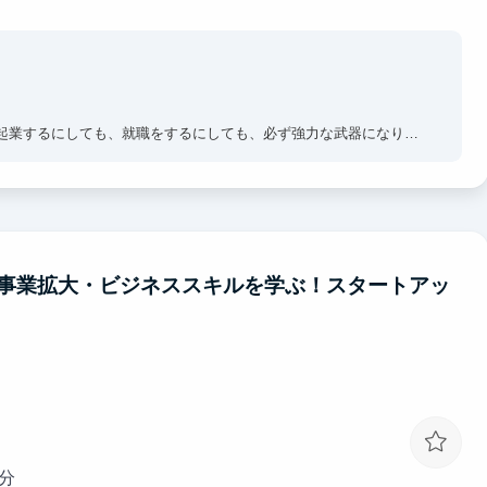
、起業するにしても、就職をするにしても、必ず強力な武器になりま
ファンダメンタル思考」と、
回していく「テクニカル思考」。
事業拡大・ビジネススキルを学ぶ！スタートアッ
長できることをお約束します。
分