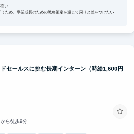
が高い
行うため、事業成長のための戦略策定を通じて周りと差をつけたい
境がある
皆で未知なことでも開拓していき、最速スピードで一人前のマーケ
きる
できるため、社会人に必要なスキルを身につけることが可能です。
ドセールスに挑む長期インターン（時給1,600円
駅から徒歩9分