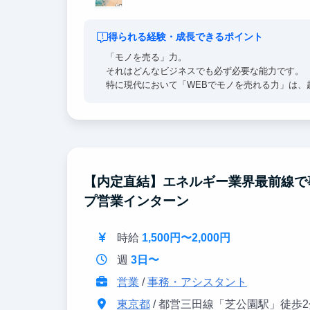
得られる経験・成長できるポイント
「モノを売る」力。
それはどんなビジネスでも必ず必要な能力です。
特に現代において「WEBでモノを売れる力」は
す。
生活者の心理・欲望を徹底的に考えて憑依する「
眼の前の数字から課題を分析して高速でPDCAを
弊社でのインターンを通して、
【内定直結】エネルギー業界最前線で
この２つを兼ね備えたWEBマーケターに最短で成
プ営業インターン
時給
1,500円〜2,000円
週
3日〜
営業
/
事務・アシスタント
東京都
/ 都営三田線「芝公園駅」徒歩2