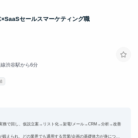
×SaaSセールスマーケティング職
頭線渋谷駅から6分
給
実務で回し、仮説立案→リスト化→架電/メール→CRM→分析→改善
が鍛えられ、どの業界でも通用する営業/企画の基礎体力が身につき