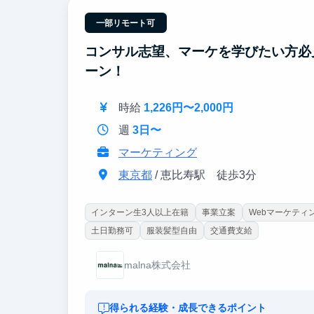
「成長できる」ではなく、実務で磨いたスキルが
一部リモート可
コンサル志望、マーケを学びたい方必
ーン！
時給
1,226円〜2,000円
週
3日〜
マーケティング
東京都
/ 恵比寿駅 徒歩3分
インターン生3人以上在籍
事業立案
Webマーケティ
土日勤務可
服装髪型自由
交通費支給
malna株式会社
得られる経験・成長できるポイント