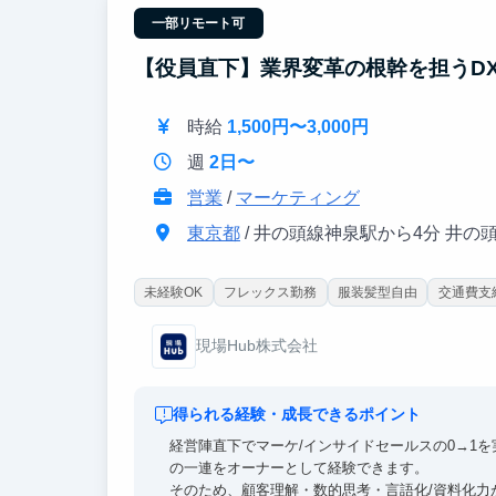
一部リモート可
【役員直下】業界変革の根幹を担うDX
時給
1,500円〜3,000円
週
2日〜
営業
/
マーケティング
東京都
/ 井の頭線神泉駅から4分 井の
未経験OK
フレックス勤務
服装髪型自由
交通費支
現場Hub株式会社
得られる経験・成長できるポイント
経営陣直下でマーケ/インサイドセールスの0→1を
の一連をオーナーとして経験できます。
そのため、顧客理解・数的思考・言語化/資料化力