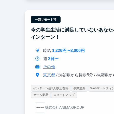
【ポイント②｜大手企業向けの業務変革に携われ
当社クライアントは日本を代表する大手企業が中
AIを活用した業務変革プロジェクトの中で、プロ
一部リモート可
今の学生生活に満足していないあなた
インターン！
時給
1,226円〜3,000円
週
2日〜
その他
東京都
/ 渋谷駅から徒歩5分 / 神泉駅
インターン生3人以上在籍
事業立案
Webマーケティ
ゲーム業界
スタートアップ
株式会社ANIMA GROUP