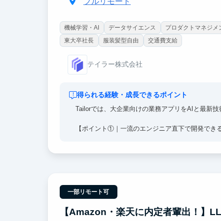
フルリモート
機械学習・AI
データサイエンス
プロダクトマネジメ
東大卒社長
服装髪型自由
交通費支給
テイラー株式会社
得られる経験・成長できるポイント
Tailorでは、大企業向けの業務アプリをAIと最
【ポイント①｜一流のエンジニア直下で開発でき
チームにはマッキンゼー出身の社長をはじめ、メル
ンバーが多数在籍。
【ポイント②｜AI活用は前提、あなたの力で会社
AI Agentの実行基盤、Coding Agent前提
一部リモート可
【ポイント③｜超大手企業とのプロダクト開発】
クライアントは日本を代表する大手企業が中心。起
【Amazon・楽天に内定者輩出！】L