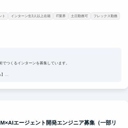
ント
インターン生3人以上在籍
IT業界
土日勤務可
フレックス勤務
新技術でつくるインターンを募集しています。
る】
カリ・リクルート・楽天・NRIなど大手やメガベンチャー出身のメ
の成長角度を高める】
の開発体制を確立していただくことを期待します。
業を目指す方は、Salesから全てのフェーズに関与可能。
LM×AIエージェント開発エンジニア募集（一部リ