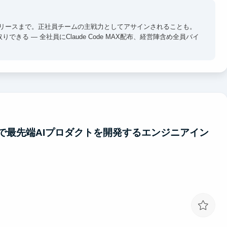
番リリースまで。正社員チームの主戦力としてアサインされることも。
きる — 全社員にClaude Code MAX配布、経営陣含め全員バイ
参加しARR・チャーン率・顧客の声をリアルタイムで把握。
アタイムなし、出社義務なし。地方在住でも留学先からでも参加可
.jsで最先端AIプロダクトを開発するエンジニアイン