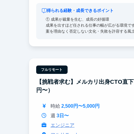
得られる経験・成長できるポイント
① 成果が裁量を生む、成長の好循環
成果を出すほど任される仕事の幅が広がる環境で
案を理由なく否定しない文化・失敗を許容する風
②早期活躍するための研修「BOOT CAMP」
ビジネス基礎を集中的に学び、実践課題を通じて
す。
③ 多様なバックグラウンドを持つメンバーと働け
フルリモート
起業経験者やMBA取得者、メルカリ・リクルート
な知見や多様な視点に触れることができます。
【挑戦者求む】メルカリ出身CTO直下｜
円〜）
時給
2,500円〜5,000円
週
3日〜
エンジニア