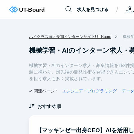
/
求人を見つける
ハイクラス向け長期インターンサイトUT-Board
機械学
機械学習・AIのインターン求人・
機械学習・AIのインターン求人・募集情報を183件
装に携わり、最先端の開発技術を習得できるエンジニ
を担う求人も多く掲載されています。
関連ページ：
エンジニア・プログラミング
デー
おすすめ順
【マッキンゼー出身CEO】AIを活