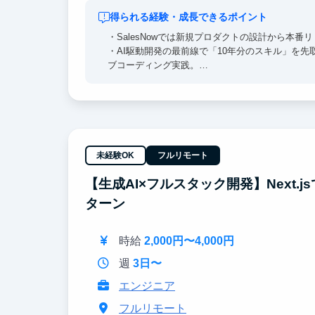
得られる経験・成長できるポイント
・SalesNowでは新規プロダクトの設計から本
・AI駆動開発の最前線で「10年分のスキル」を先取りで
ブコーディング実践。
・経営視点が開発に直結する構造 — 経営会議に
・完全フルリモート×完全フルフレックス — コ
能。
・「量」が質に転化する環境設計
未経験OK
フルリモート
【生成AI×フルスタック開発】Next
ターン
時給
2,000円〜4,000円
週
3日〜
エンジニア
フルリモート