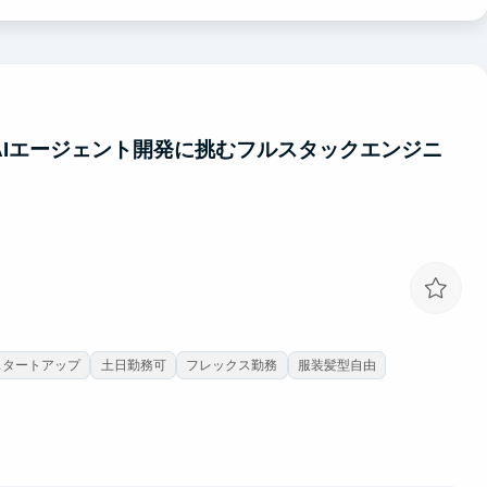
、CI/CDの自動化など、少人数で本番品質のプロダクトを素早く出荷する実践的
から、設計判断やコード品質について日常的にフィードバックを受
でAIエージェント開発に挑むフルスタックエンジニ
スタートアップ
土日勤務可
フレックス勤務
服装髪型自由