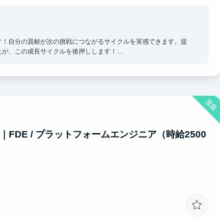
す！自分の貢献が次の挑戦につながるサイクルを実感できます。提
土が、この成長サイクルを後押しします！
アウトプットまで一貫して取り組むことで、早期活躍を目指しま
注目
る環境
出身者など、幅広い経験を持つメンバーと共に働くことで、実践的
FDE / プラットフォームエンジニア（時給2500