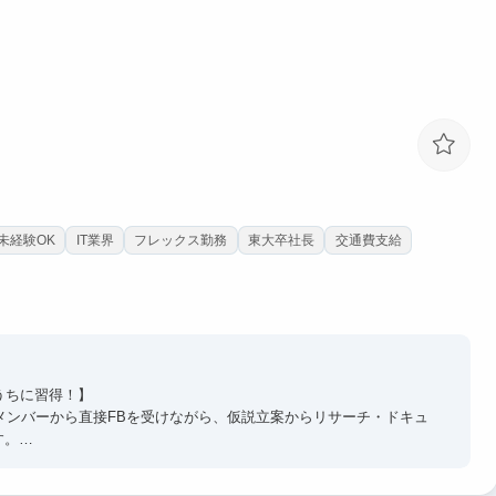
未経験OK
IT業界
フレックス勤務
東大卒社長
交通費支給
うちに習得！】
メンバーから直接FBを受けながら、仮説立案からリサーチ・ドキュ
す。
に1〜2年目で求められるスキルを学生のうちから磨けるため、同
ます。