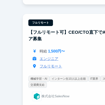
2. 高速に価値を届ける開発力
Schema-first設計、型安全なmonorepo
な開発スタイルを習得できます。
3. 第一線の技術者からの直接FB
フルリモート
学会受賞・国際学会発表の経験を持つエンジニア
けられます。
【フルリモート可】CEO/CTO直下
ア募集
時給
1,500円〜
エンジニア
フルリモート
機械学習・AI
インターン生10人以上在籍
IT業界
交通費支給
株式会社SalesNow