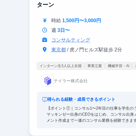
ターン
時給
1,500円〜3,000円
週
3日〜
コンサルティング
東京都
/ 虎ノ門ヒルズ駅徒歩 2分
インターン生3人以上在籍
事業立案
機械学習・AI
テイラー株式会社
得られる経験・成長できるポイント
【ポイント①｜コンサル1〜2年目の仕事を学生の
マッキンゼー出身のCEOをはじめ、コンサル出身
メント作成まで一連のコンサル業務を経験できま
まさに将来コンサルティングファームに入社した際
期よりも早く成果を出せる基盤を築くことができ