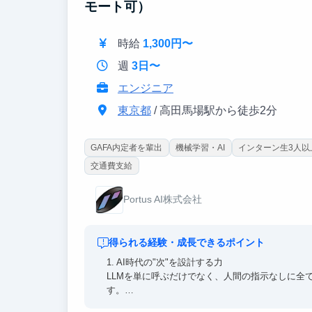
モート可）
時給
1,300円〜
週
3日〜
エンジニア
東京都
/ 高田馬場駅から徒歩2分
GAFA内定者を輩出
機械学習・AI
インターン生3人以
交通費支給
Portus AI株式会社
得られる経験・成長できるポイント
1. AI時代の"次"を設計する力
LLMを単に呼ぶだけでなく、人間の指示なしに全
す。