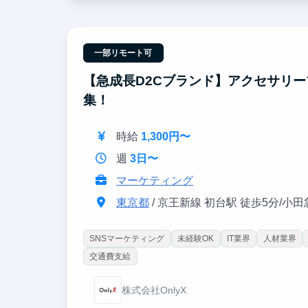
代表の古賀直下で、戦略思考、経営判断の裏側ま
■社員と同じ裁量と責任
任される仕事は社員と同じ。お手伝いではなく、
一部リモート可
■自分の成果が、会社を動かす
【急成長D2Cブランド】アクセサリー
あなたの提案改善が、営業戦略を変える。スター
集！
■次世代幹部候補を育てる
成果次第で正社員、将来的には幹部候補へ。本気
時給
1,300円〜
週
3日〜
マーケティング
東京都
/ 京王新線 初台駅 徒歩5分/小
SNSマーケティング
未経験OK
IT業界
人材業界
交通費支給
株式会社OnlyX