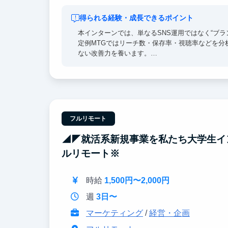
得られる経験・成長できるポイント
本インターンでは、単なるSNS運用ではなく“ブラ
定例MTGではリーチ数・保存率・視聴率などを分
ない改善力を養います。
さらに、SNSコンサル企業とのMTGにも参加で
tsuiはまだ成長途中のブランドです。だからこ
自分の投稿がブランドの世界観をつくり、認知や
就職活動でも、数値改善経験など具体的な成果と
フルリモート
◢◤就活系新規事業を私たち大学生イ
ルリモート※
時給
1,500円〜2,000円
週
3日〜
マーケティング
/
経営・企画