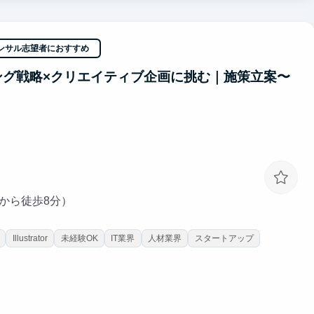
肌で感じつつ直接吸収できます。日々のフィードバックを通じ、ど
み込ませます。
ンサル志望者におすすめ
るだけで視座が高まる刺激を受けることができます。過去、インタ
プ企業へ内定しています。
ング戦略×クリエイティブ企画に挑む｜施策立案〜
駅から徒歩8分）
Illustrator
未経験OK
IT業界
人材業界
スタートアップ