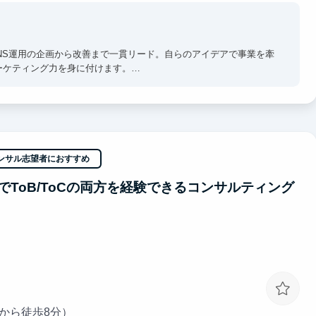
SNS運用の企画から改善まで一貫リード。自らのアイデアで事業を牽
ーケティング力を身に付けます。
超一流の意思決定プロセスを肌で感じつつ直接吸収できます。日々のFB
」を身に沁み込ませます。
ンサル志望者におすすめ
るだけで視座が高まる刺激を受けることができます。過去にインタ
プ企業へ内定しています。
でToB/ToCの両方を経験できるコンサルティング
駅から徒歩8分）