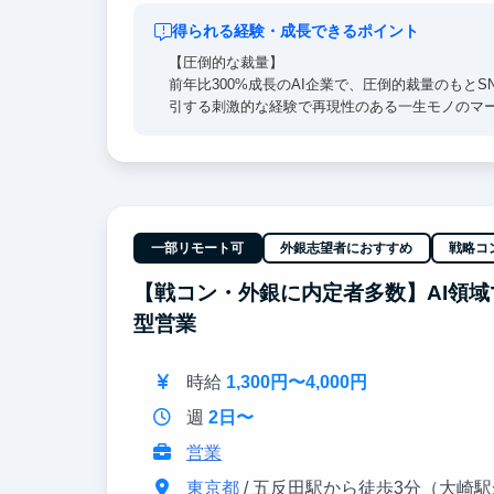
得られる経験・成長できるポイント
【圧倒的な裁量】
前年比300%成長のAI企業で、圧倒的裁量のもと
引する刺激的な経験で再現性のある一生モノのマ
【経営陣直下】
東大・戦コン(Bain)出身の経営陣のすぐ隣で、
を通じ、どこでも通用する「解像度の高い思考力
【東大早慶8割】
一部リモート可
外銀志望者におすすめ
戦略コ
高倍率を突破したトップ層が集結。オフィスに来
ーン生は戦略コンサル・外銀・総合商社等のトッ
【戦コン・外銀に内定者多数】AI領域
型営業
時給
1,300円〜4,000円
週
2日〜
営業
東京都
/ 五反田駅から徒歩3分（大崎