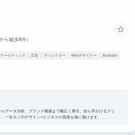
ます
います
駅から徒歩8分）
Sマーケティング
広告
ディレクター
Webデザイナー
Illustrator
からデータ分析、ブランド構築まで幅広く牽引。自ら手がけるクリ
と、一生モノのデザイン×ビジネスの視座を身に着けます。