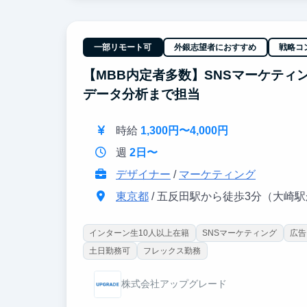
経営陣のすぐ隣で、超一流の意思決定プロセスを
こでも通用する「解像度の高い思考力」を身に沁
【東大早慶8割】
一部リモート可
外銀志望者におすすめ
戦略コ
高倍率を突破したトップ層が集結。オフィスに来
ーン生は戦略コンサル・外銀・総合商社等のトッ
【MBB内定者多数】SNSマーケティ
データ分析まで担当
時給
1,300円〜4,000円
週
2日〜
デザイナー
/
マーケティング
東京都
/ 五反田駅から徒歩3分（大崎
インターン生10人以上在籍
SNSマーケティング
広告
土日勤務可
フレックス勤務
株式会社アップグレード