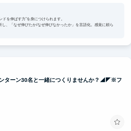
ンドを伸ばす力”を身につけられます。
析し、「なぜ伸びたか/なぜ伸びなかったか」を言語化。感覚に頼ら
き、仮説→検証の思考や戦略設計を実践的に学べます。
そ、インターンの方もブランドを一緒に育てる当事者です。
売上に直結する経験をしていただきたいと考えています。
して語れる経験を積むことができます。
ンターン30名と一緒につくりませんか？◢◤※フ