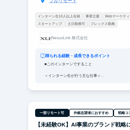
フルリモート
インターン生10人以上在籍
事業立案
Webマーケテ
スタートアップ
土日勤務可
フレックス勤務
NexusLink 株式会社
得られる経験・成長できるポイント
■このインターンですること
＜インターン生が行う主な仕事＞
・当社が運営する就活偏差値アプリの運営業務
・SNSマーケティング業務
・ユーザーの顧客満足度向上のサポート面談業務
・セールスアシスタント業務
※文章ではお伝えしづらい部分ですのでカジュア
一部リモート可
外銀志望者におすすめ
戦略コ
■参画のメリット
・実利売上計上のガクチカ作成ができる
【未経験OK】AI事業のブランド戦略に
・インターン等完全未経験OK（ほとんど皆さん未