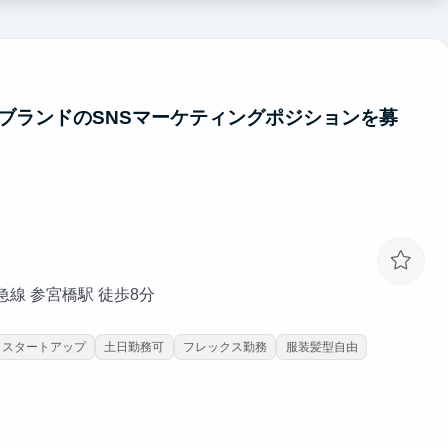
で、見て学ぶではなく、一緒に考え、任される環境です。
事業を伸ばす当事者として働いてもらいます。
ブランドのSNSマーケティングポジションを募
トアップだからこそ、インターンの成果が事業に直結します。
で経営に関わりたい人を本気で育てます。
田急線 参宮橋駅 徒歩8分
スタートアップ
土日勤務可
フレックス勤務
服装髪型自由