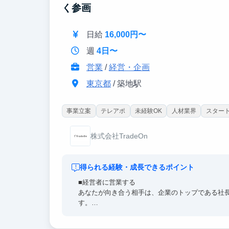
く参画
日給
16,000円〜
週
4日〜
営業
/
経営・企画
東京都
/ 築地駅
事業立案
テレアポ
未経験OK
人材業界
スター
株式会社TradeOn
得られる経験・成長できるポイント
■経営者に営業する
あなたが向き合う相手は、企業のトップである社
す。
■代表直下