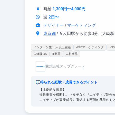
・就活に関する業務のため就活対策に繋がります
・大手企業がスポンサーとして応援してくれてい
時給
1,300円〜4,000円
・完全リモート参画
週
2日〜
・約10名の同世代の学生がチームでサポートしあ
デザイナー
/
マーケティング
東京都
/ 五反田駅から徒歩3分（大崎
インターン生10人以上在籍
Webマーケティング
SN
未経験OK
IT業界
人材業界
株式会社アップグレード
得られる経験・成長できるポイント
【圧倒的な裁量】
複数事業を横断し、マルチなクリエイティブ制作
エイティブが事業成長に直結する圧倒的裁量のも
【経営陣直下】