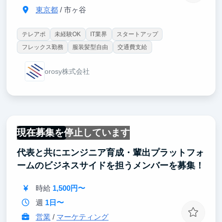
東京都
/ 市ヶ谷
テレアポ
未経験OK
IT業界
スタートアップ
フレックス勤務
服装髪型自由
交通費支給
orosy株式会社
現在募集を停止しています
フルリモート
代表と共にエンジニア育成・輩出プラットフォ
ームのビジネスサイドを担うメンバーを募集！
時給
1,500円〜
週
1日〜
営業
/
マーケティング