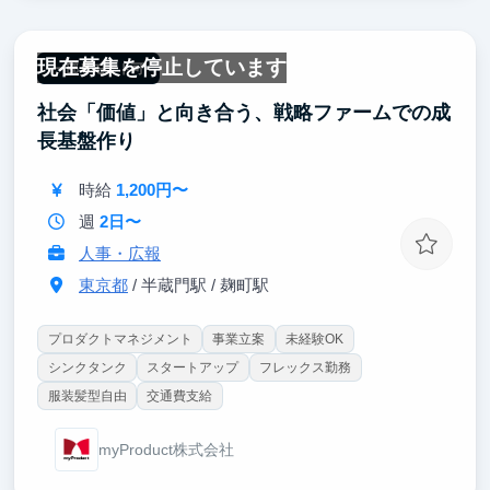
現在募集を停止しています
一部リモート可
社会「価値」と向き合う、戦略ファームでの成
長基盤作り
時給
1,200円〜
週
2日〜
人事・広報
東京都
/ 半蔵門駅 / 麹町駅
プロダクトマネジメント
事業立案
未経験OK
シンクタンク
スタートアップ
フレックス勤務
服装髪型自由
交通費支給
myProduct株式会社