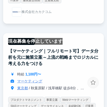
IT業界
服装髪型自由
交通費支給
株式会社カカクコム
現在募集を停止しています
一部リモート可
【マーケティング｜フルリモート可】データ分
析を元に施策立案～上流の戦略までロジカルに
考える力をつける
時給
1,100円〜
マーケティング
東京都
/ 秋葉原駅 / 浅草橋駅 徒歩8分 、馬喰町駅 徒歩4分
プロダクトマネジメント
事業立案
Webマーケティング
SNSマーケティング
データサイエンス
未経験OK
IT業界