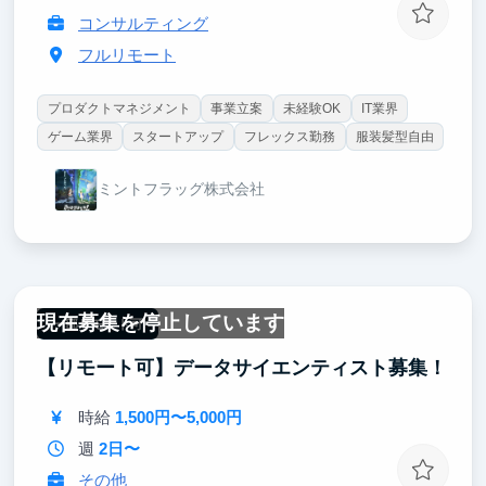
コンサルティング
フルリモート
プロダクトマネジメント
事業立案
未経験OK
IT業界
ゲーム業界
スタートアップ
フレックス勤務
服装髪型自由
ミントフラッグ株式会社
現在募集を停止しています
一部リモート可
【リモート可】データサイエンティスト募集！
時給
1,500円〜5,000円
週
2日〜
その他