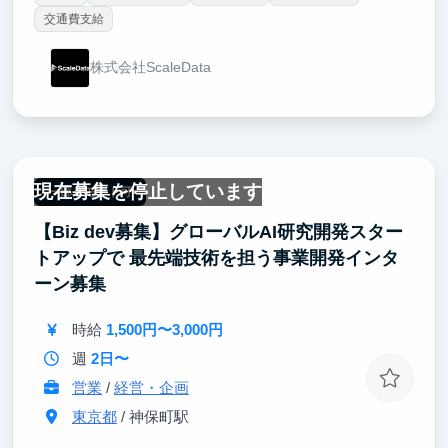
交通費支給
株式会社ScaleData
現在募集を停止しています
一部リモート可
【Biz dev募集】グローバルAI研究開発スター
トアップで 最先端技術を担う事業開発インタ
ーン募集
時給
1,500円〜3,000円
週
2日〜
営業
/
経営・企画
東京都
/ 神保町駅