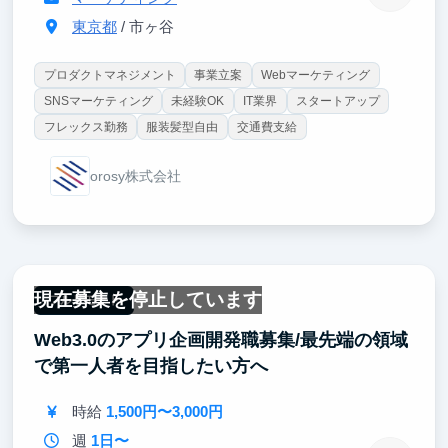
東京都
/ 市ヶ谷
プロダクトマネジメント
事業立案
Webマーケティング
SNSマーケティング
未経験OK
IT業界
スタートアップ
フレックス勤務
服装髪型自由
交通費支給
orosy株式会社
現在募集を停止しています
フルリモート
Web3.0のアプリ企画開発職募集/最先端の領域
で第一人者を目指したい方へ
時給
1,500円〜3,000円
週
1日〜