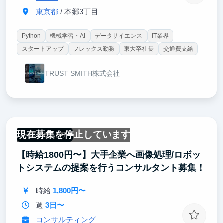
東京都
/ 本郷3丁目
Python
機械学習・AI
データサイエンス
IT業界
スタートアップ
フレックス勤務
東大卒社長
交通費支給
TRUST SMITH株式会社
現在募集を停止しています
一部リモート可
【時給1800円〜】大手企業へ画像処理/ロボッ
トシステムの提案を行うコンサルタント募集！
時給
1,800円〜
週
3日〜
コンサルティング