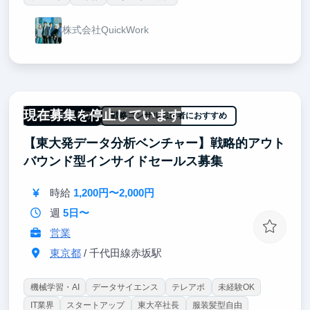
株式会社QuickWork
現在募集を停止しています
一部リモート可
戦略コンサル志望者におすすめ
【東大発データ分析ベンチャー】戦略的アウト
バウンド型インサイドセールス募集
時給
1,200円〜2,000円
週
5日〜
営業
東京都
/ 千代田線赤坂駅
機械学習・AI
データサイエンス
テレアポ
未経験OK
IT業界
スタートアップ
東大卒社長
服装髪型自由