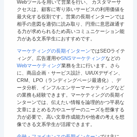
Webツールを用いて営業を行い、 カスタマーサ
クセスは、顧客に寄り添いサービスの利用価値を
最大化する役割です。営業の長期インターンでは
相手の意図を適切に読み取り、円滑に意思疎通す
る力が求められるため高いコミュニケーション能
力がある文系学生におすすめです。
マーケティングの長期インターン
ではSEOライテ
ィング、広告運用や
SNSマーケティング
などの
Webマーケティング
業務を主に行います。さら
に、商品企画・サービス設計、UI/UXデザイン、
CRM、LPO（ランディングページ最適化）、デ
ータ分析、インフルエンサーマーケティングなど
の業務も経験できます。マーケティングの長期イ
ンターンでは、伝えたい情報を論理的かつ平易な
文章にまとめる力やユーザーのニーズを想像する
力が必要で、高い文章作成能力や他者の考えを想
像できる文系学生が活躍できます。
金融・ファイナンスの長期インターン
では主に