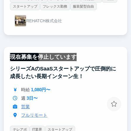
スタートアップ
フレックス勤務
服装髪型自由
REHATCH株式会社
現在募集を停止しています
フルリモート
シリーズAのSaaSスタートアップで圧倒的に
成長したい長期インターン生！
時給
1,080円〜
週
3日〜
営業
フルリモート
テレアポ
IT業界
スタートアップ