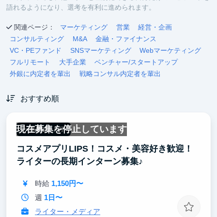
語れるようになり、選考を有利に進められます。
関連ページ：
マーケティング
営業
経営・企画
コンサルティング
M&A
金融・ファイナンス
VC・PEファンド
SNSマーケティング
Webマーケティング
フルリモート
大手企業
ベンチャー/スタートアップ
外銀に内定者を輩出
戦略コンサル内定者を輩出
おすすめ順
現在募集を停止しています
一部リモート可
コスメアプリLIPS！コスメ・美容好き歓迎！
ライターの長期インターン募集♪
時給
1,150円〜
週
1日〜
ライター・メディア