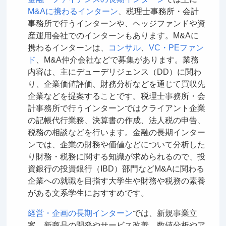
M&Aに携わるインターン
、税理士事務所・会計
事務所で行うインターンや、ヘッジファンドや資
産運用会社でのインターンもあります。M&Aに
携わるインターンは、
コンサル
、
VC・PEファン
ド
、M&A仲介会社などで募集があります。業務
内容は、主にデューデリジェンス（DD）に関わ
り、企業価値評価、財務分析などを通じて買収先
企業などを提案することです。税理士事務所・会
計事務所で行うインターンではクライアント企業
の記帳代行業務、決算書の作成、法人税の申告、
税務の相談などを行います。金融の長期インター
ンでは、企業の財務や価値などについて分析した
り財務・税務に関する知識が求められるので、投
資銀行の投資銀行（IBD）部門などM&Aに関わる
企業への就職を目指す大学生や財務や税務の素養
がある文系学生におすすめです。
経営・企画の長期インターン
では、新規事業立
案、新商品の開発やサービス改善、数値分析やア