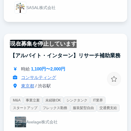
SASAL株式会社
現在募集を停止しています
一部リモート可
【アルバイト・インターン】リサーチ補助業務
時給
1,100円〜2,000円
コンサルティング
東京都
/ 渋谷駅
M&A
事業立案
未経験OK
シンクタンク
IT業界
スタートアップ
フレックス勤務
服装髪型自由
交通費支給
Axelage株式会社