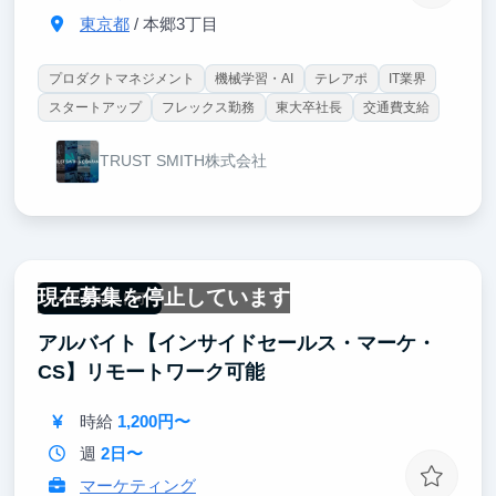
東京都
/ 本郷3丁目
プロダクトマネジメント
機械学習・AI
テレアポ
IT業界
スタートアップ
フレックス勤務
東大卒社長
交通費支給
TRUST SMITH株式会社
現在募集を停止しています
一部リモート可
アルバイト【インサイドセールス・マーケ・
CS】リモートワーク可能
時給
1,200円〜
週
2日〜
マーケティング